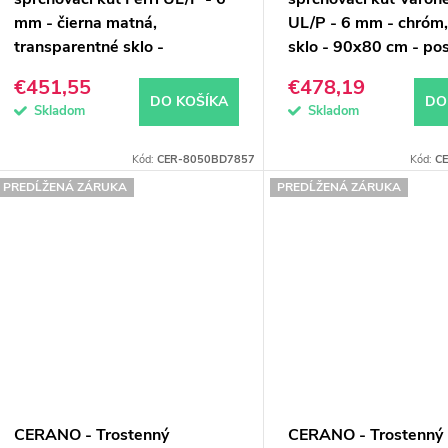
o
mm - čierna matná,
UL/P - 6 mm - chróm,
u
d
transparentné sklo -
sklo - 90x80 cm - po
k
u
90x80x195 cm - pivotový
€451,55
€478,19
DO KOŠÍKA
DO
k
Skladom
Skladom
o
Kód:
CER-8050BD7857
Kód:
C
v
o
PREDĹŽENÁ ZÁRUKA
PREDĹŽENÁ ZÁRUKA
v
CERANO - Trostenný
CERANO - Trostenný