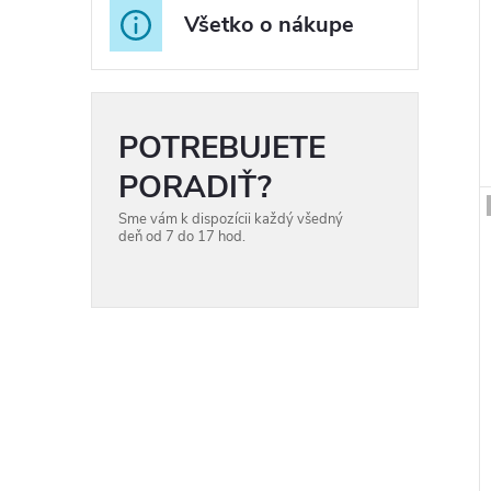
Všetko o nákupe
t
POTREBUJETE
t
PORADIŤ?
Sme vám k dispozícii každý všedný
deň od 7 do 17 hod.