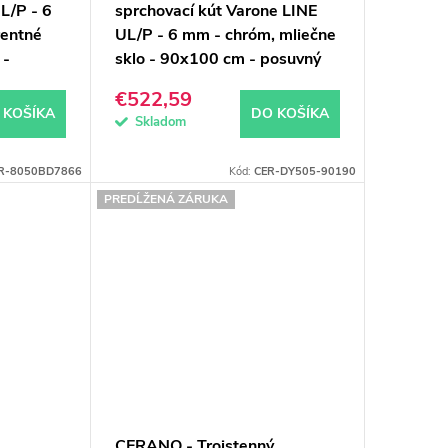
UL/P - 6
sprchovací kút Varone LINE
rentné
UL/P - 6 mm - chróm, mliečne
 -
sklo - 90x100 cm - posuvný
€522,59
 KOŠÍKA
DO KOŠÍKA
Skladom
R-8050BD7866
Kód:
CER-DY505-90190
PREDĹŽENÁ ZÁRUKA
CERANO - Trojstenný