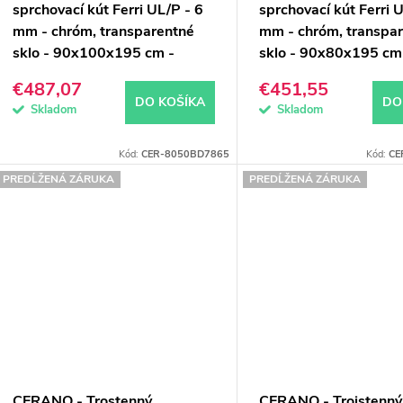
sprchovací kút Ferri UL/P - 6
sprchovací kút Ferri 
mm - chróm, transparentné
mm - chróm, transpa
sklo - 90x100x195 cm -
sklo - 90x80x195 cm
pivotový
pivotový
€487,07
€451,55
DO KOŠÍKA
DO
Skladom
Skladom
Kód:
CER-8050BD7865
Kód:
CE
PREDĹŽENÁ ZÁRUKA
PREDĹŽENÁ ZÁRUKA
CERANO - Trostenný
CERANO - Trojstenný