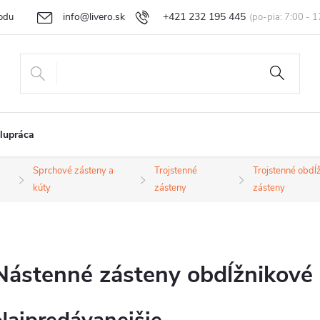
info@livero.sk
+421 232 195 445
odu
Vrátenie tovaru a reklamácia
Obchodné podmienky
Podmi
lupráca
Sprchové zásteny a
Trojstenné
Trojstenné obdĺ
kúty
zásteny
zásteny
Nástenné zásteny obdĺžnikové 