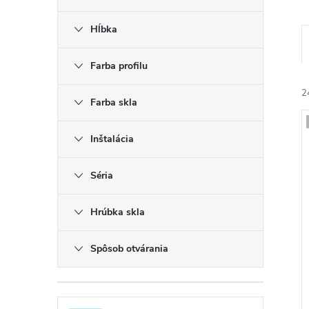
Hĺbka
Farba profilu
2
Farba skla
Inštalácia
i
Séria
i
Hrúbka skla
r
Spôsob otvárania
r