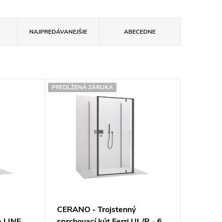
NAJPREDÁVANEJŠIE
ABECEDNE
PREDĹŽENÁ ZÁRUKA
CERANO - Trojstenný
e LINE
sprchovací kút Ferri UL/P - 6