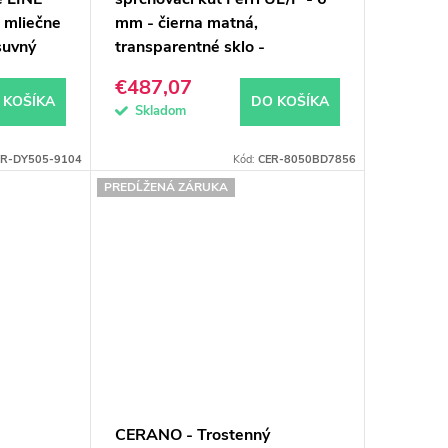
 mliečne
mm - čierna matná,
suvný
transparentné sklo -
90x100x195 cm - pivotový
€487,07
 KOŠÍKA
DO KOŠÍKA
Skladom
ER-DY505-9104
Kód:
CER-8050BD7856
PREDĹŽENÁ ZÁRUKA
CERANO - Trostenný