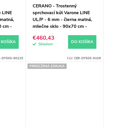
CERANO - Trostenný
e LINE
sprchovací kút Varone LINE
 matná,
UL/P - 6 mm - čierna matná,
0 cm -
mliečne sklo - 90x70 cm -
posuvný
€460,43
 KOŠÍKA
DO KOŠÍKA
Skladom
R-DY505-90225
Kód:
CER-DY505-9109
PREDĹŽENÁ ZÁRUKA