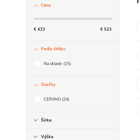
č
Cena
n
ý
€
433
€
523
p
Podľa štítku
a
n
Na sklade
15
e
Značky
l
CERANO
24
Šírka
Výška