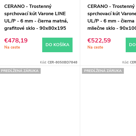
CERANO - Trostenný
CERANO - Trostenný
sprchovací kút Varone LINE
sprchovací kút Varon
UL/P - 6 mm - čierna matná,
UL/P - 6 mm - čierna
grafitové sklo - 90x80x195
mliečne sklo - 90x10
cm - posuvný
posuvný
€478,19
€522,59
DO KOŠÍKA
DO
Na ceste
Na ceste
Kód:
CER-8050BD7848
Kód:
CE
PREDĹŽENÁ ZÁRUKA
PREDĹŽENÁ ZÁRUKA