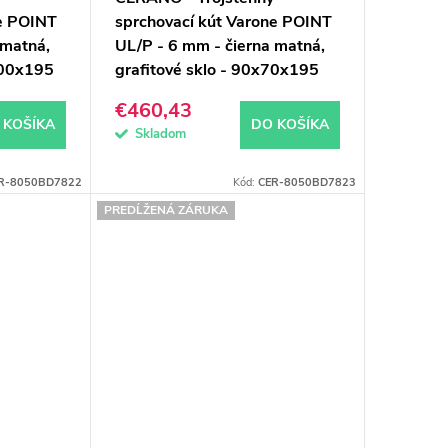
ne POINT
sprchovací kút Varone POINT
 matná,
UL/P - 6 mm - čierna matná,
100x195
grafitové sklo - 90x70x195
cm - posuvný
€460,43
 KOŠÍKA
DO KOŠÍKA
Skladom
R-8050BD7822
Kód:
CER-8050BD7823
PREDĹŽENÁ ZÁRUKA