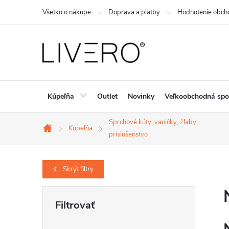
Prejsť
Všetko o nákupe
Doprava a platby
Hodnotenie obch
na
obsah
Kúpeľňa
Outlet
Novinky
Veľkoobchodná spo
Sprchové kúty, vaničky, žľaby,
Kúpeľňa
Domov
príslušenstvo
Skrýt
filtry
B
o