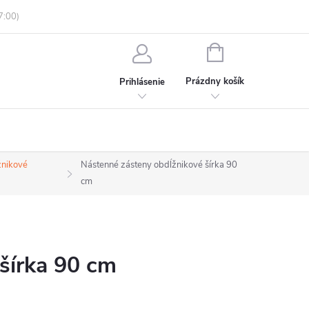
enky ochrany osobných údajov
Informácie o objednávke
NÁKUPNÝ
KOŠÍK
Prázdny košík
Prihlásenie
žnikové
Nástenné zásteny obdĺžnikové šírka 90
cm
šírka 90 cm