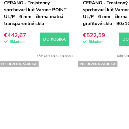
CERANO - Trojstenný
CERANO - Trostenný
sprchovací kút Varone POINT
sprchovací kút Varon
UL/P - 6 mm - čierna matná,
UL/P - 6 mm - čierna
transparentné sklo -
grafitové sklo - 90x
90x80x195 cm - posuvný
cm - posuvný
€442,67
€522,59
DO KOŠÍKA
DO
Skladom
Skladom
Kód:
CER-DY505B-9095
Kód:
CE
PREDĹŽENÁ ZÁRUKA
PREDĹŽENÁ ZÁRUKA