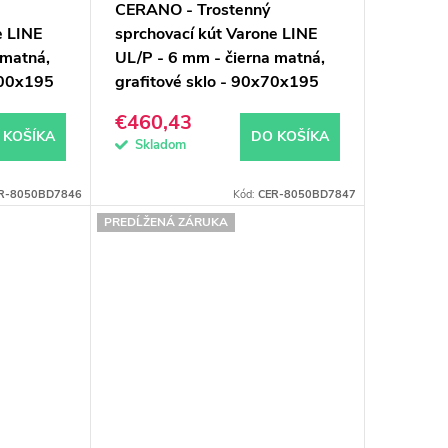
CERANO - Trostenný
e LINE
sprchovací kút Varone LINE
 matná,
UL/P - 6 mm - čierna matná,
100x195
grafitové sklo - 90x70x195
cm - posuvný
€460,43
 KOŠÍKA
DO KOŠÍKA
Skladom
R-8050BD7846
Kód:
CER-8050BD7847
PREDĹŽENÁ ZÁRUKA