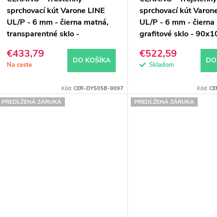
sprchovací kút Varone LINE
sprchovací kút Varo
UL/P - 6 mm - čierna matná,
UL/P - 6 mm - čierna
transparentné sklo -
grafitové sklo - 90x
90x70x195 cm - posuvný
cm - posuvný
€433,79
€522,59
DO KOŠÍKA
DO
Na ceste
Skladom
Kód:
CER-DY505B-9097
Kód:
CE
PREDĹŽENÁ ZÁRUKA
PREDĹŽENÁ ZÁRUKA