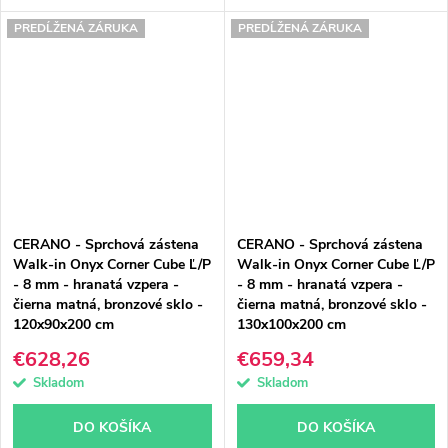
PREDĹŽENÁ ZÁRUKA
PREDĹŽENÁ ZÁRUKA
CERANO - Sprchová zástena
CERANO - Sprchová zástena
Walk-in Onyx Corner Cube Ľ/P
Walk-in Onyx Corner Cube Ľ/P
- 8 mm - hranatá vzpera -
- 8 mm - hranatá vzpera -
čierna matná, bronzové sklo -
čierna matná, bronzové sklo -
120x90x200 cm
130x100x200 cm
€628,26
€659,34
Skladom
Skladom
DO KOŠÍKA
DO KOŠÍKA