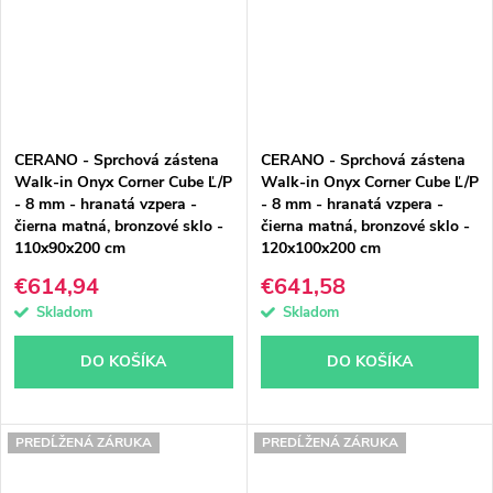
CERANO - Sprchová zástena
CERANO - Sprchová zástena
Walk-in Onyx Corner Cube Ľ/P
Walk-in Onyx Corner Cube Ľ/P
- 8 mm - hranatá vzpera -
- 8 mm - hranatá vzpera -
čierna matná, bronzové sklo -
čierna matná, bronzové sklo -
110x90x200 cm
120x100x200 cm
€614,94
€641,58
Skladom
Skladom
DO KOŠÍKA
DO KOŠÍKA
PREDĹŽENÁ ZÁRUKA
PREDĹŽENÁ ZÁRUKA