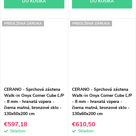
DO KOŠÍKA
DO KOŠÍKA
PREDĹŽENÁ ZÁRUKA
PREDĹŽENÁ ZÁRUKA
CERANO - Sprchová zástena
CERANO - Sprchová zástena
Walk-in Onyx Corner Cube Ľ/P
Walk-in Onyx Corner Cube Ľ/P
- 8 mm - hranatá vzpera -
- 8 mm - hranatá vzpera -
čierna matná, bronzové sklo -
čierna matná, bronzové sklo -
130x50x200 cm
130x60x200 cm
€597,18
€610,50
Skladom
Skladom