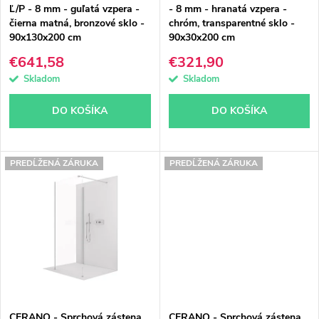
Ľ/P - 8 mm - guľatá vzpera -
- 8 mm - hranatá vzpera -
o
o
čierna matná, bronzové sklo -
chróm, transparentné sklo -
90x130x200 cm
90x30x200 cm
d
d
€641,58
€321,90
u
u
Skladom
Skladom
k
k
DO KOŠÍKA
DO KOŠÍKA
t
t
o
o
PREDĹŽENÁ ZÁRUKA
PREDĹŽENÁ ZÁRUKA
v
v
CERANO - Sprchová zástena
CERANO - Sprchová zástena