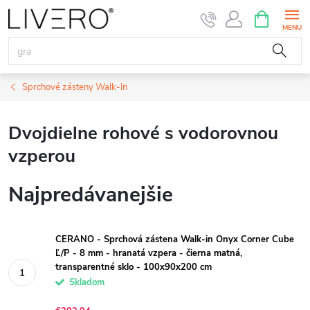
Prejsť
NÁKUPN
KOŠÍK
na
obsah
Sprchové zásteny Walk-In
Dvojdielne rohové s vodorovnou
vzperou
Najpredávanejšie
CERANO - Sprchová zástena Walk-in Onyx Corner Cube
Ľ/P - 8 mm - hranatá vzpera - čierna matná,
transparentné sklo - 100x90x200 cm
Skladom