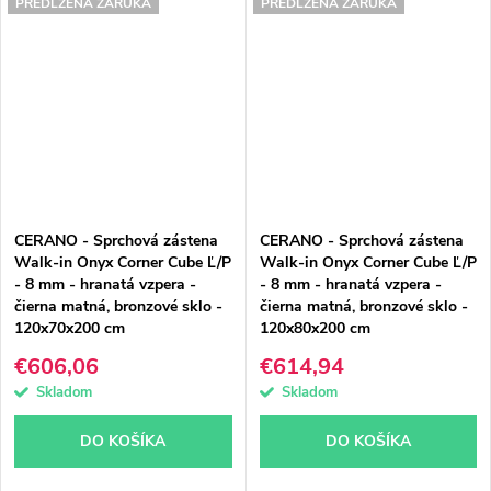
PREDĹŽENÁ ZÁRUKA
PREDĹŽENÁ ZÁRUKA
CERANO - Sprchová zástena
CERANO - Sprchová zástena
Walk-in Onyx Corner Cube Ľ/P
Walk-in Onyx Corner Cube Ľ/P
- 8 mm - hranatá vzpera -
- 8 mm - hranatá vzpera -
čierna matná, bronzové sklo -
čierna matná, bronzové sklo -
120x70x200 cm
120x80x200 cm
€606,06
€614,94
Skladom
Skladom
DO KOŠÍKA
DO KOŠÍKA