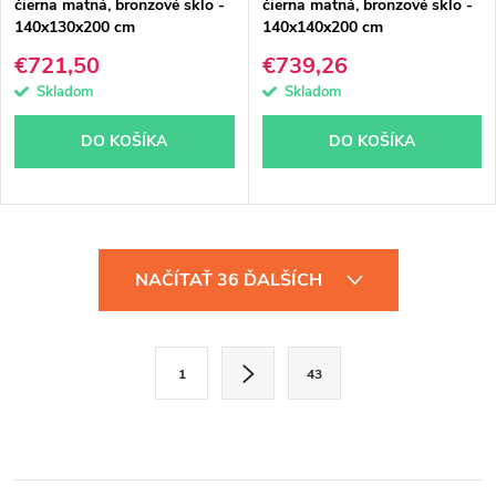
čierna matná, bronzové sklo -
čierna matná, bronzové sklo -
140x130x200 cm
140x140x200 cm
€721,50
€739,26
Skladom
Skladom
DO KOŠÍKA
DO KOŠÍKA
O
NAČÍTAŤ 36 ĎALŠÍCH
v
l
S
1
43
á
t
d
r
á
a
n