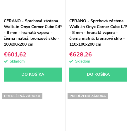
CERANO - Sprchová zástena
CERANO - Sprchová zástena
Walk-in Onyx Corner Cube Ľ/P
Walk-in Onyx Corner Cube Ľ/P
- 8 mm - hranatá vzpera -
- 8 mm - hranatá vzpera -
čierna matná, bronzové sklo -
čierna matná, bronzové sklo -
100x90x200 cm
110x100x200 cm
€601,62
€628,26
Skladom
Skladom
DO KOŠÍKA
DO KOŠÍKA
PREDĹŽENÁ ZÁRUKA
PREDĹŽENÁ ZÁRUKA