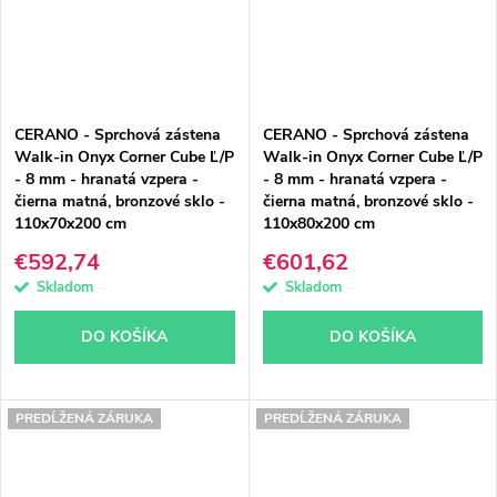
CERANO - Sprchová zástena
CERANO - Sprchová zástena
Walk-in Onyx Corner Cube Ľ/P
Walk-in Onyx Corner Cube Ľ/P
- 8 mm - hranatá vzpera -
- 8 mm - hranatá vzpera -
čierna matná, bronzové sklo -
čierna matná, bronzové sklo -
110x70x200 cm
110x80x200 cm
€592,74
€601,62
Skladom
Skladom
DO KOŠÍKA
DO KOŠÍKA
PREDĹŽENÁ ZÁRUKA
PREDĹŽENÁ ZÁRUKA