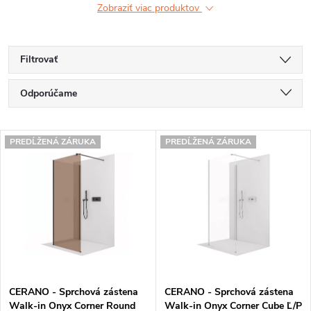
Zobraziť viac produktov
Filtrovať
R
Odporúčame
a
Najlacnejšie
V
d
PREDĹŽENÁ ZÁRUKA
PREDĹŽENÁ ZÁRUKA
Najdrahšie
ý
e
Najpredávanejšie
p
n
Abecedne
i
i
s
e
p
p
CERANO - Sprchová zástena
CERANO - Sprchová zástena
r
r
Walk-in Onyx Corner Round
Walk-in Onyx Corner Cube Ľ/P