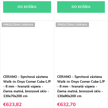
DO KOŠÍKA
DO KOŠÍKA
PREDĹŽENÁ ZÁRUKA
PREDĹŽENÁ ZÁRUKA
CERANO - Sprchová zástena
CERANO - Sprchová zástena
Walk-in Onyx Corner Cube Ľ/P
Walk-in Onyx Corner Cube Ľ/P
- 8 mm - hranatá vzpera -
- 8 mm - hranatá vzpera -
čierna matná, bronzové sklo -
čierna matná, bronzové sklo -
130x70x200 cm
130x80x200 cm
€623,82
€632,70