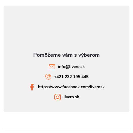
u
info
@
livero.sk
+421 232 195 445
https://www.facebook.com/liverosk
livero.sk