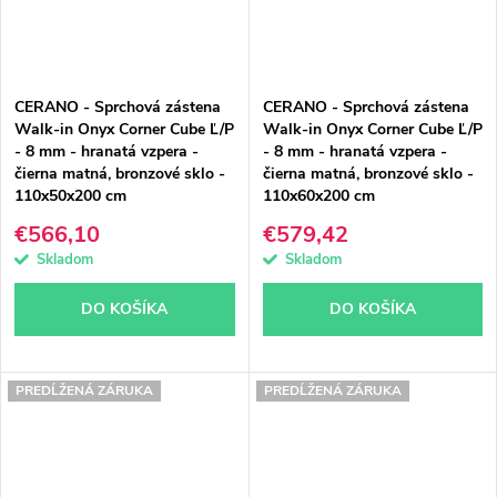
CERANO - Sprchová zástena
CERANO - Sprchová zástena
Walk-in Onyx Corner Cube Ľ/P
Walk-in Onyx Corner Cube Ľ/P
- 8 mm - hranatá vzpera -
- 8 mm - hranatá vzpera -
čierna matná, bronzové sklo -
čierna matná, bronzové sklo -
110x50x200 cm
110x60x200 cm
€566,10
€579,42
Skladom
Skladom
DO KOŠÍKA
DO KOŠÍKA
PREDĹŽENÁ ZÁRUKA
PREDĹŽENÁ ZÁRUKA