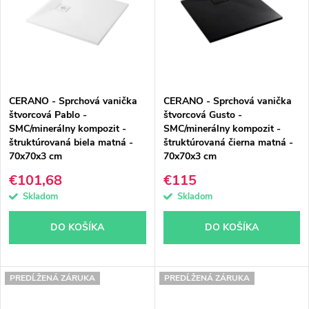
p
n
Abecedne
i
i
s
e
p
p
CERANO - Sprchová vanička
CERANO - Sprchová vanička
r
r
štvorcová Pablo -
štvorcová Gusto -
SMC/minerálny kompozit -
SMC/minerálny kompozit -
o
o
štruktúrovaná biela matná -
štruktúrovaná čierna matná -
70x70x3 cm
70x70x3 cm
d
d
€101,68
€115
u
u
Skladom
Skladom
k
k
DO KOŠÍKA
DO KOŠÍKA
t
t
o
o
PREDĹŽENÁ ZÁRUKA
PREDĹŽENÁ ZÁRUKA
v
v