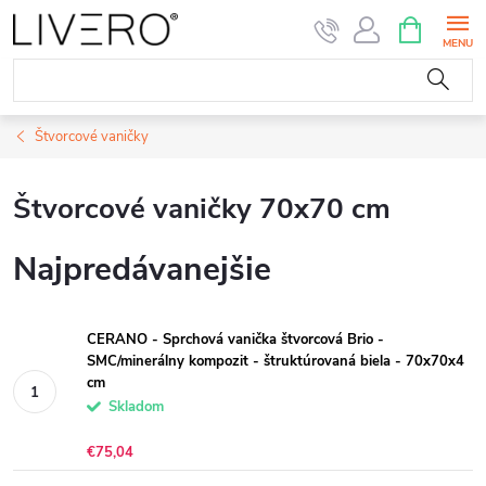
Prejsť
NÁKUPN
KOŠÍK
na
obsah
Štvorcové vaničky
Štvorcové vaničky 70x70 cm
Najpredávanejšie
CERANO - Sprchová vanička štvorcová Brio -
SMC/minerálny kompozit - štruktúrovaná biela - 70x70x4
cm
Skladom
€75,04