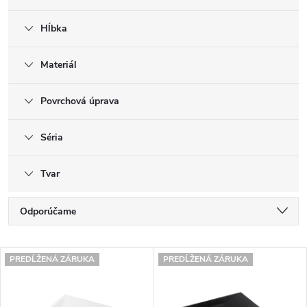
Hĺbka
Materiál
Povrchová úprava
Séria
Tvar
R
Odporúčame
a
Najlacnejšie
V
d
PREDĹŽENÁ ZÁRUKA
PREDĹŽENÁ ZÁRUKA
Najdrahšie
ý
e
Najpredávanejšie