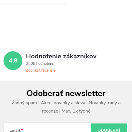
O
v
l
á
Hodnotenie zákazníkov
4,8
d
2805 hodnotení
Zobraziť recenzie
a
c
Z
Odoberať newsletter
i
á
e
p
p
ä
r
Email
ODOBERAŤ