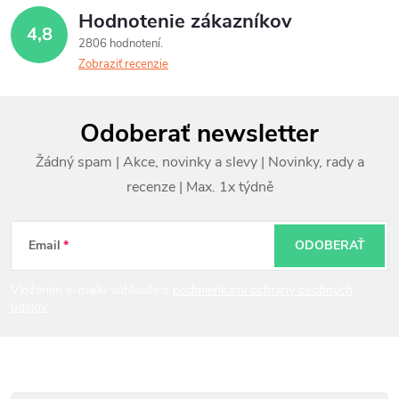
Hodnotenie zákazníkov
4,8
2806 hodnotení
Zobraziť recenzie
Z
Odoberať newsletter
á
p
ä
t
Email
ODOBERAŤ
i
Vložením e-mailu súhlasíte s
podmienkami ochrany osobných
údajov
e