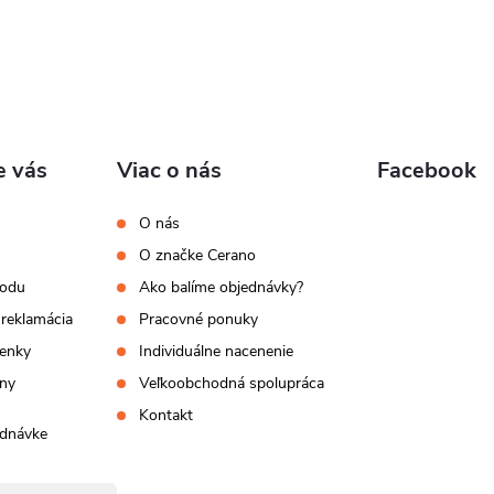
e vás
Viac o nás
Facebook
O nás
O značke Cerano
hodu
Ako balíme objednávky?
 reklamácia
Pracovné ponuky
enky
Individuálne nacenenie
ny
Veľkoobchodná spolupráca
Kontakt
ednávke