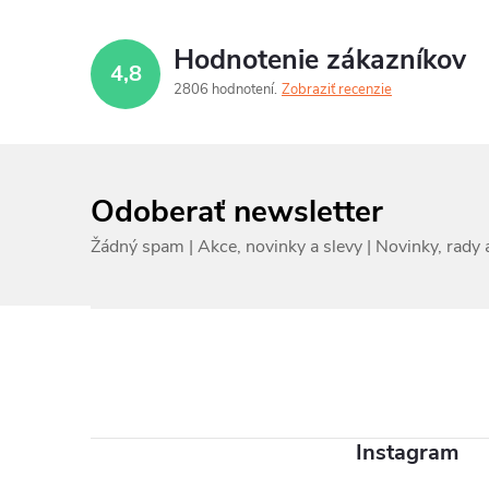
Hodnotenie zákazníkov
4,8
2806 hodnotení
Zobraziť recenzie
Odoberať newsletter
Z
á
p
ä
Instagram