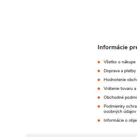
t
i
e
Informácie pr
Všetko o nákupe
Doprava a platby
Hodnotenie obc
Vrátenie tovaru a
Obchodné podmi
Podmienky ochra
osobných údajov
Informácie o obj