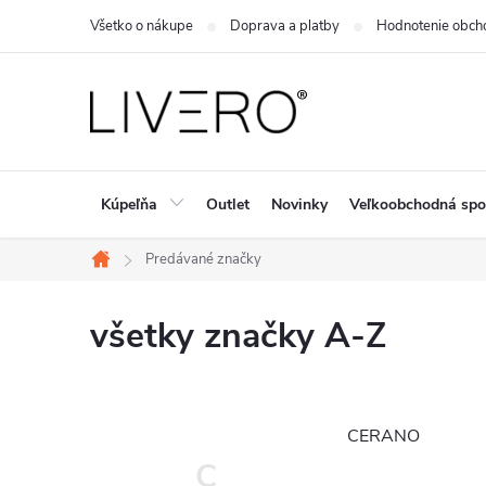
Prejsť
Všetko o nákupe
Doprava a platby
Hodnotenie obch
na
obsah
Kúpeľňa
Outlet
Novinky
Veľkoobchodná spo
Predávané značky
Domov
všetky značky A-Z
CERANO
C