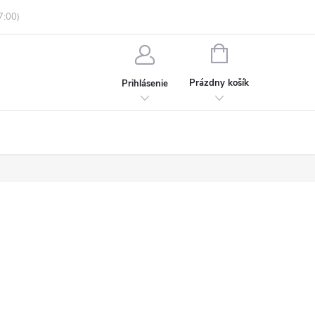
enky ochrany osobných údajov
Informácie o objednávke
NÁKUPNÝ
KOŠÍK
Prázdny košík
Prihlásenie