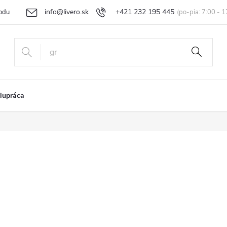
info@livero.sk
+421 232 195 445
odu
Vrátenie tovaru a reklamácia
Obchodné podmienky
Podmi
lupráca