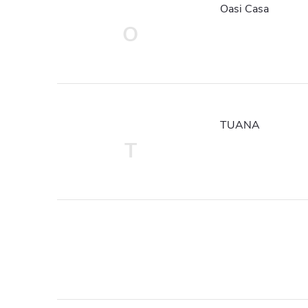
Oasi Casa
O
TUANA
T