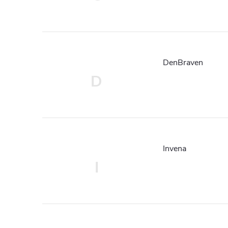
DenBraven
D
Invena
I