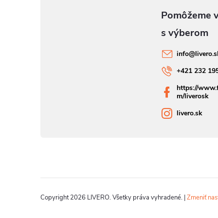
info
@
livero.
+421 232 19
https://www.
m/liverosk
livero.sk
Copyright 2026
LIVERO
. Všetky práva vyhradené.
|
Zmeniť nas