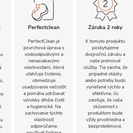
i
Perfectclean
Záruka 2 roky
PerfectClean je
K tomuto produktu
povrchová úprava s
poskytujeme
vodoodpudivými a
dvojročnú záruku a
ko
nenasiakavými
naše prémiové
vlastnosťami, ktorá
služby. Tie zaistia, že
á
uľahčuje čistenie,
prípadné otázky
obmedzuje
alebo potreby budú
i,
usadzovanie nečistôt
vyriešené rýchlo a
a pomáha udržiavať
efektívne, čo
ny
výrobky dlhšie čisté
zaisťuje, že vaša
a hygienické. Na
skúsenosť s
é
zachovanie týchto
produktom bude
vlastností
vždy prvotriedna a
ou
odporúčame
bezproblémová.
u
používať čistiace