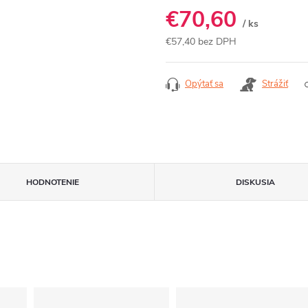
€70,60
/ ks
€57,40 bez DPH
Jednotková
cena:
Opýtať sa
Strážiť
HODNOTENIE
DISKUSIA