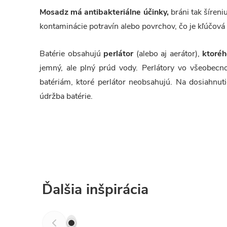
Mosadz má antibakteriálne účinky,
bráni tak šíren
kontaminácie potravín alebo povrchov, čo je kľúčová 
Batérie obsahujú
perlátor
(alebo aj aerátor),
ktoré
jemný, ale plný prúd vody. Perlátory vo všeobecn
batériám, ktoré perlátor neobsahujú. Na dosiahnut
údržba batérie.
Ďalšia inšpirácia