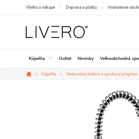
Prejsť
Všetko o nákupe
Doprava a platby
Hodnotenie obch
na
obsah
Kúpeľňa
Outlet
Novinky
Veľkoobchodná spo
Kúpeľňa
Vodovodné batérie a sprchový program
Domov