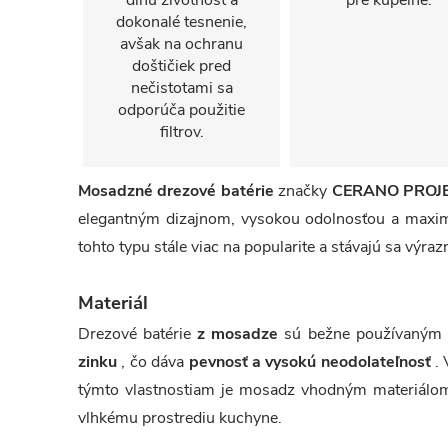
dlhú životnosť a
pre kúpeľne.
dokonalé tesnenie,
avšak na ochranu
doštičiek pred
nečistotami sa
odporúča použitie
filtrov.
Mosadzné drezové batérie
značky
CERANO PROJ
elegantným dizajnom, vysokou odolnosťou a maximá
tohto typu stále viac na popularite a stávajú sa vý
Materiál
Drezové batérie
z mosadze
sú bežne používaným t
zinku
, čo dáva
pevnosť a vysokú neodolateľnosť
. 
týmto vlastnostiam je mosadz vhodným materiálom 
vlhkému prostrediu kuchyne.