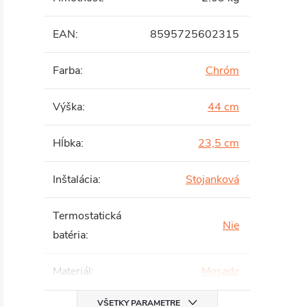
EAN
:
8595725602315
Farba
:
Chróm
Výška
:
44 cm
Hĺbka
:
23,5 cm
Inštalácia
:
Stojanková
Termostatická
Nie
batéria
:
Materiál
:
Mosadz
VŠETKY PARAMETRE