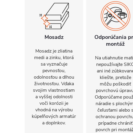
Mosadz
Odporúčania p
montáž
Mosadz je zliatina
medi a zinku, ktorá
Na utiahnutie mat
sa vyznačuje
nepoužívajte SIK
pevnosťou,
ani iné zúbkovan
odolnosťou a dlhou
kliešte, pretože
životnosťou. Vďaka
môžu poškodiť
svojim vlastnostiam
povrchovú úpravu
a vyššej odolnosti
Odporúčame použ
voči korózii je
náradie s plochým
vhodná na výrobu
čeľusťami alebo 
kúpeľňových armatúr
ochranou povrchu
a doplnkov.
prípadne chrániť
povrch pri montáž