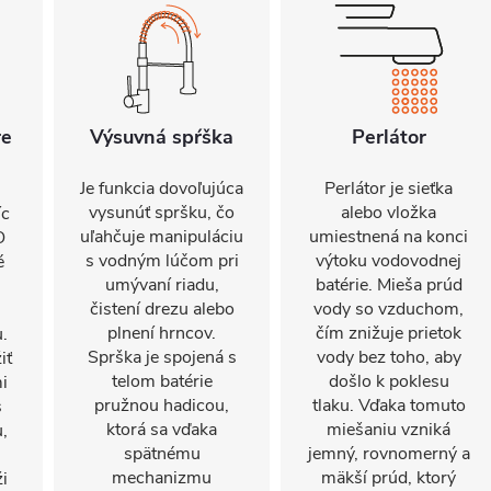
re
Výsuvná spŕška
Perlátor
Je funkcia dovoľujúca
Perlátor je sieťka
vysunúť spršku, čo
alebo vložka
íc
uľahčuje manipuláciu
umiestnená na konci
O
s vodným lúčom pri
výtoku vodovodnej
é
umývaní riadu,
batérie. Mieša prúd
čistení drezu alebo
vody so vzduchom,
plnení hrncov.
čím znižuje prietok
.
Sprška je spojená s
vody bez toho, aby
iť
telom batérie
došlo k poklesu
i
pružnou hadicou,
tlaku. Vďaka tomuto
s
ktorá sa vďaka
miešaniu vzniká
,
spätnému
jemný, rovnomerný a
mechanizmu
mäkší prúd, ktorý
i