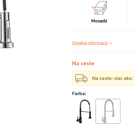
Mosadz
Detailné informácie
Na ceste
Na ceste: viac ako