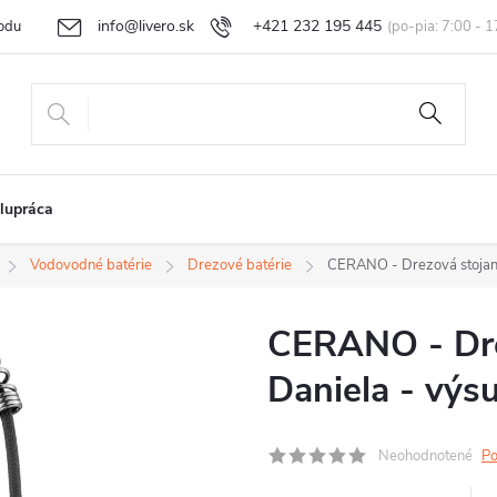
info@livero.sk
+421 232 195 445
odu
Vrátenie tovaru a reklamácia
Obchodné podmienky
Podmi
lupráca
Vodovodné batérie
Drezové batérie
CERANO - Drezová stojank
CERANO - Dre
Daniela - výs
Neohodnotené
Po