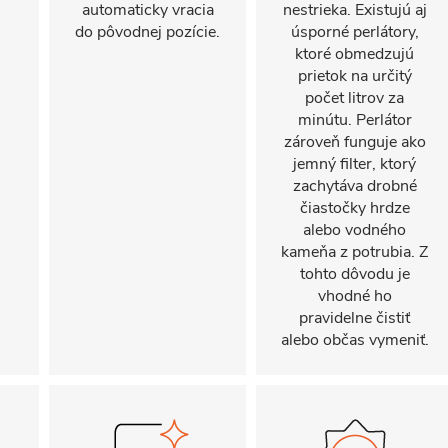
automaticky vracia
nestrieka. Existujú aj
do pôvodnej pozície.
úsporné perlátory,
ktoré obmedzujú
prietok na určitý
počet litrov za
minútu. Perlátor
zároveň funguje ako
jemný filter, ktorý
zachytáva drobné
čiastočky hrdze
alebo vodného
kameňa z potrubia. Z
tohto dôvodu je
vhodné ho
pravidelne čistiť
alebo občas vymeniť.