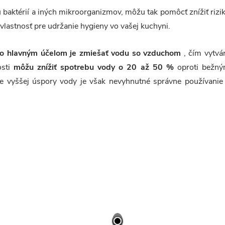
iu baktérií a iných mikroorganizmov, môžu tak pomôcť znížiť rizi
vlastnosť pre udržanie hygieny vo vašej kuchyni.
ho hlavným účelom je zmiešať vodu so vzduchom
, čím vytvá
osti
môžu znížiť spotrebu vody o 20 až 50 %
oproti bežn
ie vyššej úspory vody je však nevyhnutné správne používanie