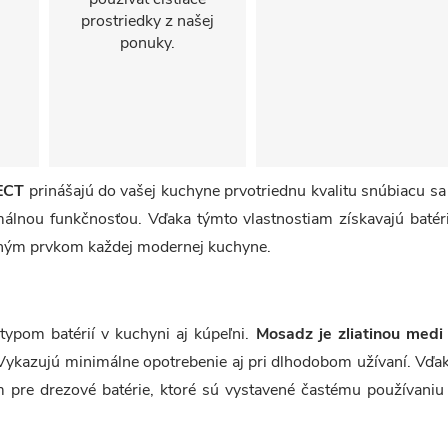
prostriedky z našej
ponuky.
ECT
prinášajú do vašej kuchyne prvotriednu kvalitu snúbiacu sa
lnou funkčnosťou. Vďaka týmto vlastnostiam získavajú batér
razným prvkom každej modernej kuchyne.
ypom batérií v kuchyni aj kúpeľni.
Mosadz je zliatinou medi
Vykazujú minimálne opotrebenie aj pri dlhodobom užívaní. Vďa
pre drezové batérie, ktoré sú vystavené častému používaniu