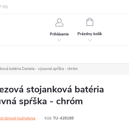
enky ochrany osobných údajov
Informácie o objednávke
NÁKUPNÝ
KOŠÍK
Prázdny košík
Prihlásenie
ová batéria Daniela - výsuvná spŕška - chróm
zová stojanková batéria
uvná spŕška - chróm
drobnosti hodnotenia
Kód:
TU-428188