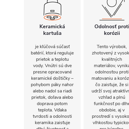
Keramická
Odolnosť prot
kartuša
korózii
je kľúčová súčasť
Tento výrobok,
batérií, ktorá reguluje
zhotovený z vyso
prietok a teplotu
kvalitných
vody. Vnútri sú dve
materiálov, vynik
presne opracované
odolnosťou proti
keramické doštičky –
matovaniu a korózi
pohybom páky nahor
čo zaisťuje, že si
alebo nadol sa riadi
udrží svoj atraktív
prietok, doľava alebo
vzhľad a plnú
doprava potom
funkčnosť po dlh
teplota. Vďaka
obdobie, aj v
tvrdosti a odolnosti
prostredí s vysok
keramika zaisťuje
vlhkosťou typicko