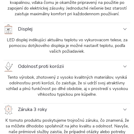
kvapalinou, vďaka čomu je okamžite pripravený na použitie po
zapojení do elektrickej zásuvky. Jednoduché riešenie bez starostí
zaisťuje maximálny komfort pri každodennom používaní.
Displej
LED displej indikujúci aktuálnu teplotu vo vykurovacom telese, za
pomocou dotýkového displeja je možné nastaviť teplotu, podľa
vašich požiadaviek.
Odolnosť proti korózii
Tento výrobok, zhotovený z vysoko kvalitných materiálov, vyniká
odolnosťou proti korózii, čo zaisťuje, že si udrží svoj atraktívny
vzhľad a plnú funkčnosť po dlhé obdobie, aj v prostredí s vysokou
vlhkosťou typickou pre kúpeľne.
Záruka 3 roky
K tomuto produktu poskytujeme trojročnú záruku, čo znamená, že
sa môžete dlhodobo spoľahnúť na jeho kvalitu a odolnosť. Navyše,
naše prémiové služby zaistia, že prípadné otázky alebo potreby