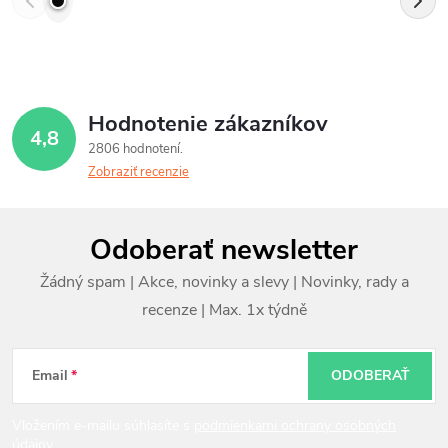
Hodnotenie zákazníkov
4,8
2806 hodnotení
Zobraziť recenzie
Z
Odoberať newsletter
á
p
ä
t
Email
ODOBERAŤ
i
Vložením e-mailu súhlasíte s
podmienkami ochrany osobných
údajov