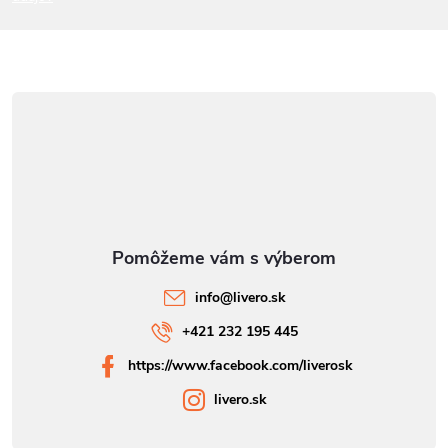
e
info
@
livero.sk
+421 232 195 445
https://www.facebook.com/liverosk
livero.sk