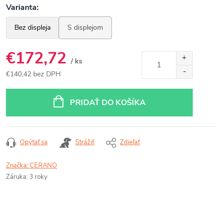
€172,72
/ ks
€140,42 bez DPH
Jednotková
cena:
PRIDAŤ DO KOŠÍKA
Opýtať sa
Strážiť
Zdieľať
Značka:
CERANO
Záruka
:
3 roky