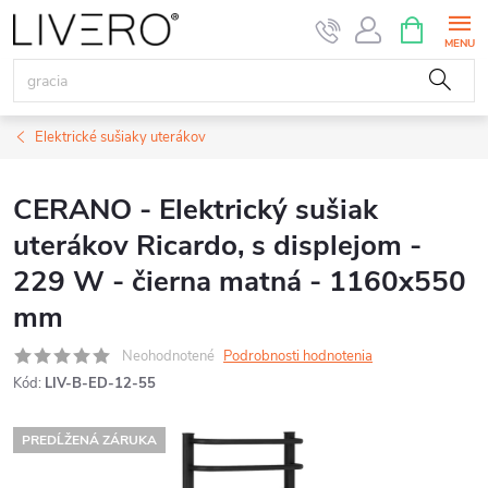
Prejsť
NÁKUPN
KOŠÍK
na
obsah
Elektrické sušiaky uterákov
CERANO - Elektrický sušiak
uterákov Ricardo, s displejom -
229 W - čierna matná - 1160x550
mm
Neohodnotené
Podrobnosti hodnotenia
Kód:
LIV-B-ED-12-55
PREDĹŽENÁ ZÁRUKA