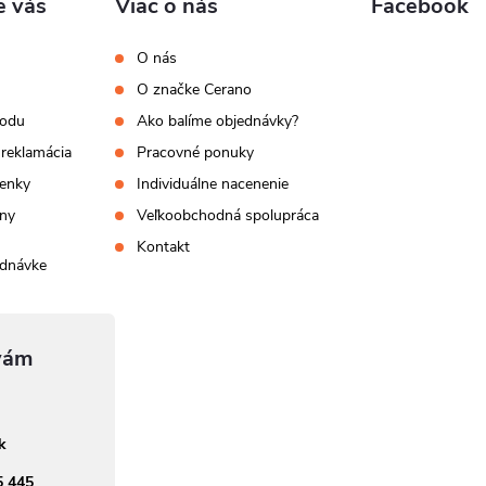
e vás
Viac o nás
Facebook
O nás
O značke Cerano
hodu
Ako balíme objednávky?
 reklamácia
Pracovné ponuky
enky
Individuálne nacenenie
ny
Veľkoobchodná spolupráca
Kontakt
ednávke
sk
5 445