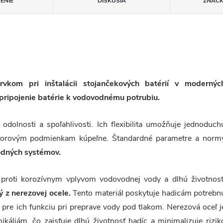
ENIE
DISKUSIA
ZNAČ
rvkom pri inštalácii stojančekových batérií v modernýc
 pripojenie batérie k vodovodnému potrubiu.
 odolnosti a spoľahlivosti. Ich flexibilita umožňuje jednoduch
iestorovým podmienkam kúpeľne. Štandardné parametre a norm
vodných systémov.
 proti korozívnym vplyvom vodovodnej vody a dlhú životnosť
ý z nerezovej ocele.
Tento materiál poskytuje hadicám potrebn
é pre ich funkciu pri preprave vody pod tlakom. Nerezová oceľ j
ikáliám, čo zaisťuje dlhú životnosť hadíc a minimalizuje rizik