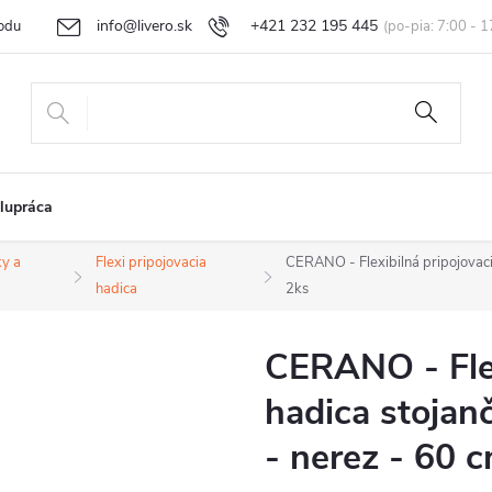
info@livero.sk
+421 232 195 445
odu
Vrátenie tovaru a reklamácia
Obchodné podmienky
Podmi
lupráca
ky a
Flexi pripojovacia
CERANO - Flexibilná pripojovaci
hadica
2ks
CERANO - Flex
hadica stojan
- nerez - 60 