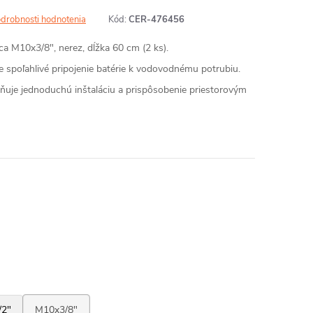
drobnosti hodnotenia
Kód:
CER-476456
ica M10x3/8", nerez, dĺžka 60 cm (2 ks).
e spoľahlivé pripojenie batérie k vodovodnému potrubiu.
ňuje jednoduchú inštaláciu a prispôsobenie priestorovým