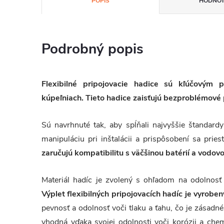
POPIS
HODNOT
Podrobný popis
Flexibilné pripojovacie hadice sú kľúčovým p
kúpeľniach. Tieto hadice zaisťujú bezproblémové
Sú navrhnuté tak, aby spĺňali najvyššie štandardy
manipuláciu pri inštalácii a prispôsobení sa pr
zaručujú kompatibilitu s väčšinou batérií a vodo
Materiál hadíc je zvolený s ohľadom na odolnosť
Výplet flexibilných pripojovacích hadíc je vyroben
pevnosť a odolnosť voči tlaku a ťahu, čo je zásadn
vhodná vďaka svojej odolnosti voči korózii a chem