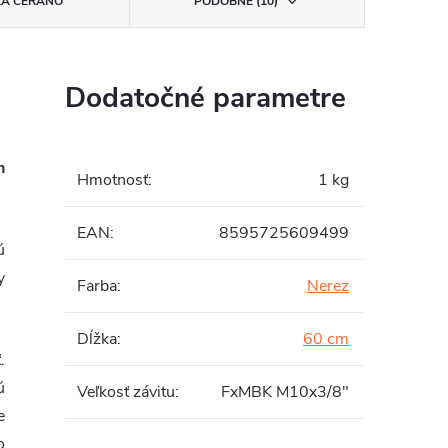
KA
CERANO
PODOBNÉ (10)
Dodatočné parametre
h
Hmotnosť
:
1 kg
EAN
:
8595725609499
ú
y
Farba
:
Nerez
Dĺžka
:
60 cm
.
ú
Veľkosť závitu
:
FxMBK M10x3/8"
e
o