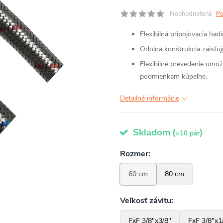
Neohodnotené
Po
Flexibilná pripojovacia had
Odolná konštrukcia zaisťuj
Flexibilné prevedenie umož
podmienkam kúpeľne.
Detailné informácie
Skladom
(
)
>10 pár