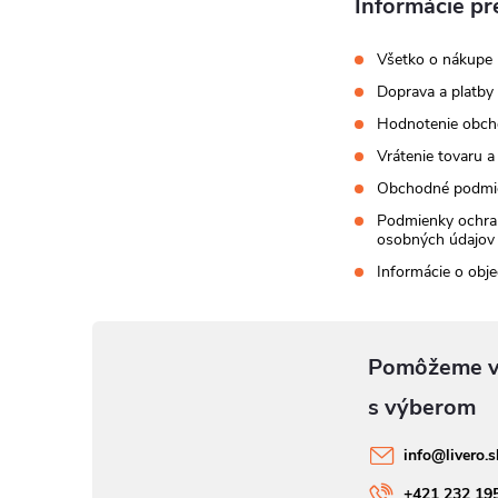
Informácie pr
Všetko o nákupe
Doprava a platby
Hodnotenie obc
Vrátenie tovaru a
Obchodné podmi
Podmienky ochra
osobných údajov
Informácie o obj
info
@
livero.
+421 232 19