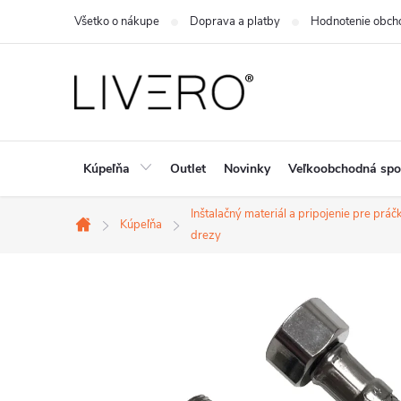
Prejsť
Všetko o nákupe
Doprava a platby
Hodnotenie obch
na
obsah
Kúpeľňa
Outlet
Novinky
Veľkoobchodná spo
Inštalačný materiál a pripojenie pre práč
Kúpeľňa
Domov
drezy