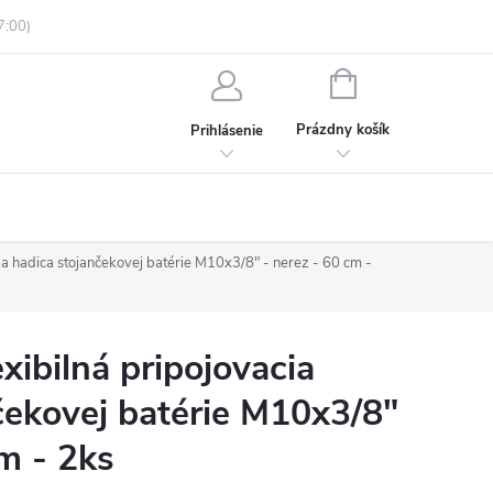
enky ochrany osobných údajov
Informácie o objednávke
NÁKUPNÝ
KOŠÍK
Prázdny košík
Prihlásenie
a hadica stojančekovej batérie M10x3/8" - nerez - 60 cm -
ibilná pripojovacia
čekovej batérie M10x3/8"
cm - 2ks