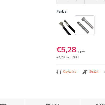
€5,28
/ pár
€4,29 bez DPH
Jednotková
cena:
Opýtať sa
Strážiť