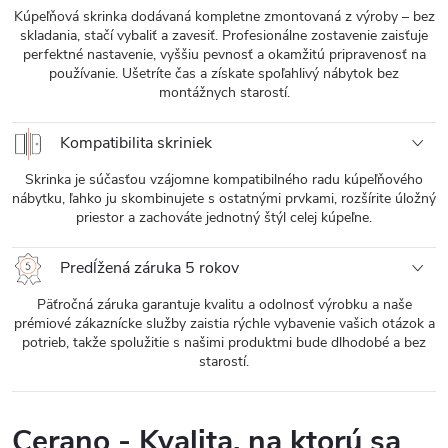
Kúpeľňová skrinka dodávaná kompletne zmontovaná z výroby – bez
skladania, stačí vybaliť a zavesiť. Profesionálne zostavenie zaisťuje
perfektné nastavenie, vyššiu pevnosť a okamžitú pripravenosť na
používanie. Ušetríte čas a získate spoľahlivý nábytok bez
montážnych starostí.
Kompatibilita skriniek
Skrinka je súčasťou vzájomne kompatibilného radu kúpeľňového
nábytku, ľahko ju skombinujete s ostatnými prvkami, rozšírite úložný
priestor a zachováte jednotný štýl celej kúpeľne.
Predĺžená záruka 5 rokov
Päťročná záruka garantuje kvalitu a odolnosť výrobku a naše
prémiové zákaznícke služby zaistia rýchle vybavenie vašich otázok a
potrieb, takže spolužitie s našimi produktmi bude dlhodobé a bez
starostí.
Cerano - Kvalita, na ktorú sa