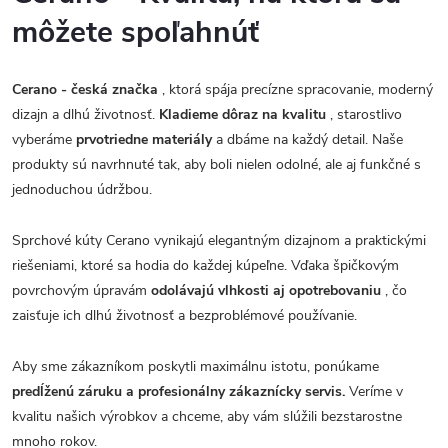
môžete spoľahnúť
Cerano - česká značka
, ktorá spája precízne spracovanie, moderný
dizajn a dlhú životnosť.
Kladieme dôraz na kvalitu
, starostlivo
vyberáme
prvotriedne materiály
a dbáme na každý detail. Naše
produkty sú navrhnuté tak, aby boli nielen odolné, ale aj funkčné s
jednoduchou údržbou.
Sprchové kúty Cerano vynikajú elegantným dizajnom a praktickými
riešeniami, ktoré sa hodia do každej kúpeľne. Vďaka špičkovým
povrchovým úpravám
odolávajú vlhkosti aj opotrebovaniu
, čo
zaisťuje ich dlhú životnosť a bezproblémové používanie.
Aby sme zákazníkom poskytli maximálnu istotu, ponúkame
predĺženú záruku a profesionálny zákaznícky servis.
Veríme v
kvalitu našich výrobkov a chceme, aby vám slúžili bezstarostne
mnoho rokov.