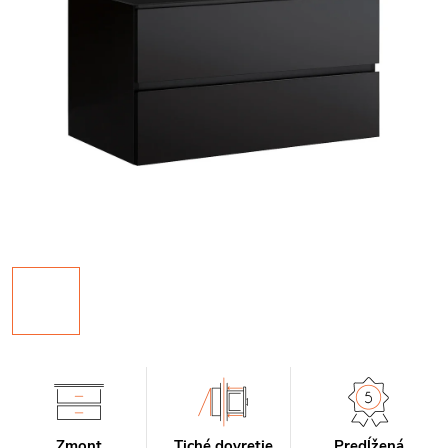
Zmont
Tiché dovretie
Predĺžená