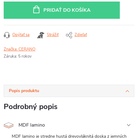
PRIDAŤ DO KOŠÍKA
Opýtať sa
Strážiť
Zdieľať
Značka:
CERANO
Záruka
:
5 rokov
Popis produktu
Podrobný popis
MDF lamino
MDF lamino je stredne hustá drevovláknitá doska z jemných