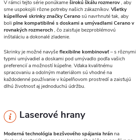
V rámci tejto série ponúkame
širokú škálu rozmerov
, aby
sme uspokojili rôzne potreby našich zákazníkov.
Všetky
kúpeľňové skrinky značky Cerano
sú navrhnuté tak, aby
boli
plne kompatibilné s doskami a umývadlami Cerano v
rovnakých rozmeroch
, čo zaisťuje bezproblémovú
inštaláciu a dokonalé zladenie.
Skrinky je možné navyše
flexibilne kombinovať
– s rôznymi
typmi umývadiel a doskami pod umývadlo podľa vašich
preferencií a možností kúpeľne. Vďaka kvalitnému
spracovaniu a odolným materiálom sú vhodné na
každodenné používanie v kúpeľňovom prostredí a zaisťujú
dlhú životnosť aj jednoduchú údržbu.
Laserové hrany
Moderná technológia bezšvového spájania hrán
na