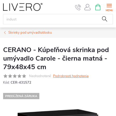
Prejsť
NÁKUPN
KOŠÍK
na
obsah
Skrinky pod umývadlo/dosku
CERANO - Kúpeľňová skrinka pod
umývadlo Carole - čierna matná -
79x48x45 cm
Neohodnotené
Podrobnosti hodnotenia
Kód:
CER-431572
PREDĹŽENÁ ZÁRUKA