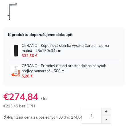
€274,84
/ ks
€223,45 bez DPH
Jednotková
Najnižšia cena za posledných 30 dní: 274,84 €
cena: