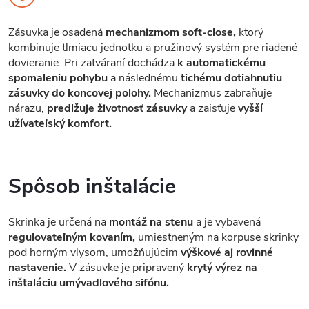
Zásuvka je osadená
mechanizmom soft-close,
ktorý
kombinuje tlmiacu jednotku a pružinový systém pre riadené
dovieranie. Pri zatváraní dochádza
k automatickému
spomaleniu pohybu
a následnému
tichému dotiahnutiu
zásuvky do koncovej polohy.
Mechanizmus zabraňuje
nárazu,
predlžuje životnosť zásuvky
a zaisťuje
vyšší
užívateľský komfort.
Spôsob inštalácie
Skrinka je určená na
montáž na stenu
a je vybavená
regulovateľným kovaním,
umiestneným na korpuse skrinky
pod horným vlysom, umožňujúcim
výškové aj rovinné
nastavenie.
V zásuvke je pripravený
krytý výrez na
inštaláciu umývadlového sifónu.