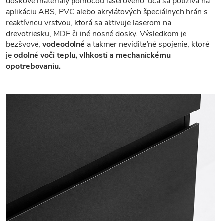
doskové materiály pomocou laserového lúča sa používa na
aplikáciu ABS, PVC alebo akrylátových špeciálnych hrán s
reaktívnou vrstvou, ktorá sa aktivuje laserom na
drevotriesku, MDF či iné nosné dosky. Výsledkom je
bezšvové,
vodeodolné
a takmer neviditeľné spojenie, ktoré
je
odolné voči teplu, vlhkosti a mechanickému
opotrebovaniu.