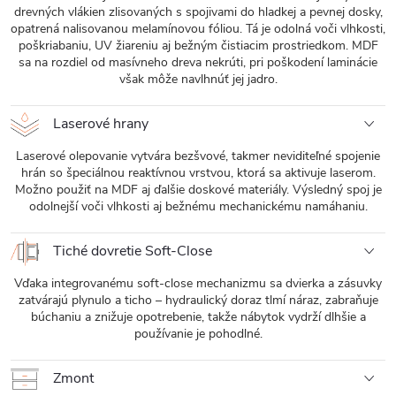
drevných vlákien zlisovaných s spojivami do hladkej a pevnej dosky,
opatrená nalisovanou melamínovou fóliou. Tá je odolná voči vlhkosti,
poškriabaniu, UV žiareniu aj bežným čistiacim prostriedkom. MDF
sa na rozdiel od masívneho dreva nekrúti, pri poškodení laminácie
však môže navlhnúť jej jadro.
Laserové hrany
Laserové olepovanie vytvára bezšvové, takmer neviditeľné spojenie
hrán so špeciálnou reaktívnou vrstvou, ktorá sa aktivuje laserom.
Možno použiť na MDF aj ďalšie doskové materiály. Výsledný spoj je
odolnejší voči vlhkosti aj bežnému mechanickému namáhaniu.
Tiché dovretie Soft-Close
Vďaka integrovanému soft-close mechanizmu sa dvierka a zásuvky
zatvárajú plynulo a ticho – hydraulický doraz tlmí náraz, zabraňuje
búchaniu a znižuje opotrebenie, takže nábytok vydrží dlhšie a
používanie je pohodlné.
Zmont