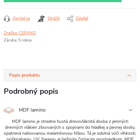
Opýtať sa
Strážiť
Zdieľať
Značka:
CERANO
Záruka
:
5 rokov
Popis produktu
Podrobný popis
MDF lamino
MDF lamino je stredne hustá drevovláknitá doska z jemných
drevných vlákien zlisovaných s spojivami do hladkej a pevnej dosky,
opatrená nalisovanou melamínovou fóliou. Tá je odolná voči vlhkosti,
poškriabaniu, UV žiareniu aj bežným čistiacim prostriedkom. MDF