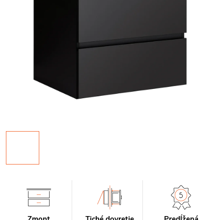
Zmont
Tiché dovretie
Predĺžená