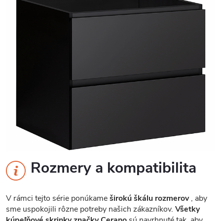
Rozmery a kompatibilita
V rámci tejto série ponúkame
širokú škálu rozmerov
, aby
sme uspokojili rôzne potreby našich zákazníkov.
Všetky
kúpeľňové skrinky značky Cerano
sú navrhnuté tak, aby