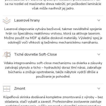
sa na rozdiel od masívneho dreva nekrúti, pri poškodení laminácie
však môže navlhnúť jej jadro.
Laserové hrany
Laserové olepovanie vytvára bezšvové, takmer neviditeľné spojenie
hrán so špeciálnou reaktívnou vrstvou, ktorá sa aktivuje laserom.
Možno použiť na MDF aj ďalšie doskové materiály. Výsledný spoj je
odolnejší voči vlhkosti aj bežnému mechanickému namáhaniu.
Tiché dovretie Soft-Close
Vďaka integrovanému soft-close mechanizmu sa dvierka a zásuvky
zatvárajú plynulo a ticho – hydraulický doraz tlmí náraz, zabraňuje
búchaniu a znižuje opotrebenie, takže nábytok vydrží dlhšie a
používanie je pohodlné.
Zmont
Kúpeľňová skrinka dodávaná kompletne zmontovaná z výroby – bez
skladania, stačí vybaliť a zavesiť. Profesionálne zostavenie zaisťuje