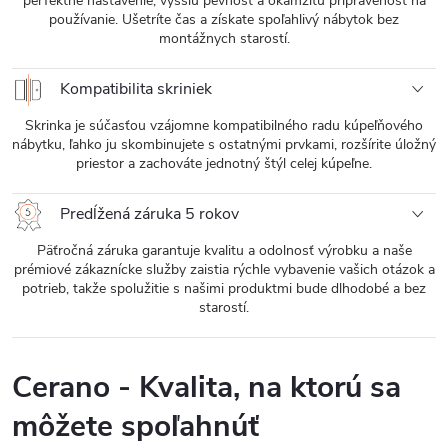
perfektné nastavenie, vyššiu pevnosť a okamžitú pripravenosť na
používanie. Ušetríte čas a získate spoľahlivý nábytok bez
montážnych starostí.
Kompatibilita skriniek
Skrinka je súčasťou vzájomne kompatibilného radu kúpeľňového
nábytku, ľahko ju skombinujete s ostatnými prvkami, rozšírite úložný
priestor a zachováte jednotný štýl celej kúpeľne.
Predĺžená záruka 5 rokov
Päťročná záruka garantuje kvalitu a odolnosť výrobku a naše
prémiové zákaznícke služby zaistia rýchle vybavenie vašich otázok a
potrieb, takže spolužitie s našimi produktmi bude dlhodobé a bez
starostí.
Cerano - Kvalita, na ktorú sa
môžete spoľahnúť