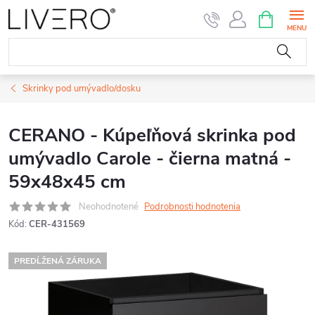
Prejsť
NÁKUPN
KOŠÍK
na
obsah
Skrinky pod umývadlo/dosku
CERANO - Kúpeľňová skrinka pod
umývadlo Carole - čierna matná -
59x48x45 cm
Neohodnotené
Podrobnosti hodnotenia
Kód:
CER-431569
PREDĹŽENÁ ZÁRUKA