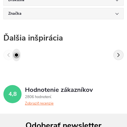
Značka
Ďalšia inšpirácia
Hodnotenie zákazníkov
4,8
2806 hodnotení
Zobraziť recenzie
Z
Odoberať newsletter