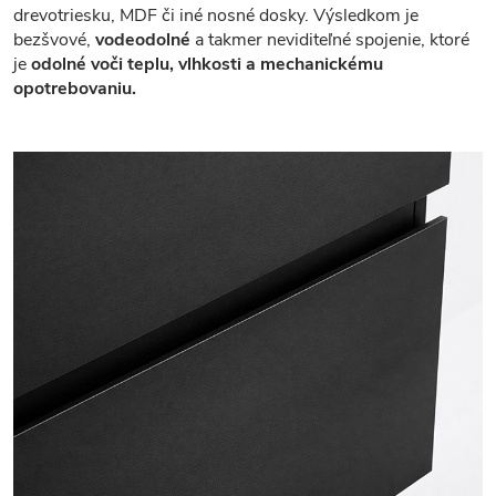
drevotriesku, MDF či iné nosné dosky. Výsledkom je
bezšvové,
vodeodolné
a takmer neviditeľné spojenie, ktoré
je
odolné voči teplu, vlhkosti a mechanickému
opotrebovaniu.