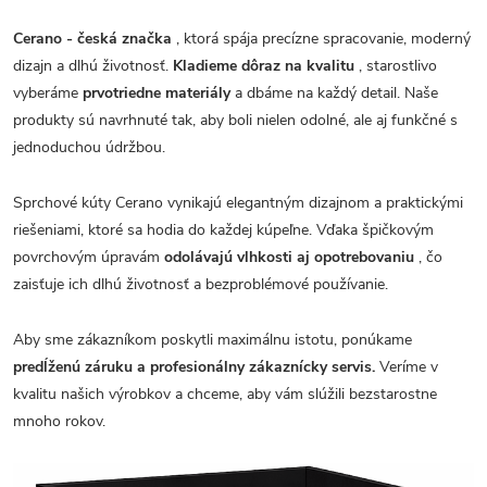
Cerano - česká značka
, ktorá spája precízne spracovanie, moderný
dizajn a dlhú životnosť.
Kladieme dôraz na kvalitu
, starostlivo
vyberáme
prvotriedne materiály
a dbáme na každý detail. Naše
produkty sú navrhnuté tak, aby boli nielen odolné, ale aj funkčné s
jednoduchou údržbou.
Sprchové kúty Cerano vynikajú elegantným dizajnom a praktickými
riešeniami, ktoré sa hodia do každej kúpeľne. Vďaka špičkovým
povrchovým úpravám
odolávajú vlhkosti aj opotrebovaniu
, čo
zaisťuje ich dlhú životnosť a bezproblémové používanie.
Aby sme zákazníkom poskytli maximálnu istotu, ponúkame
predĺženú záruku a profesionálny zákaznícky servis.
Veríme v
kvalitu našich výrobkov a chceme, aby vám slúžili bezstarostne
mnoho rokov.