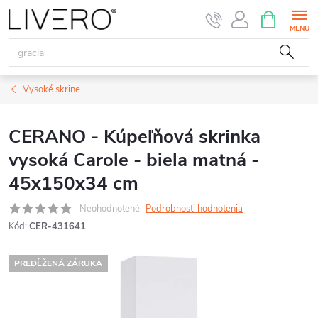
Prejsť
NÁKUPN
KOŠÍK
na
obsah
Vysoké skrine
CERANO - Kúpeľňová skrinka
vysoká Carole - biela matná -
45x150x34 cm
Neohodnotené
Podrobnosti hodnotenia
Kód:
CER-431641
PREDĹŽENÁ ZÁRUKA