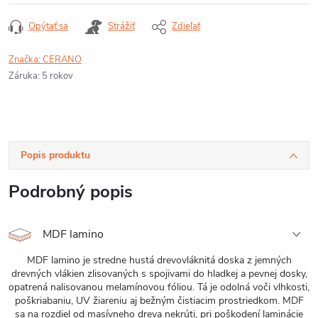
Opýtať sa
Strážiť
Zdieľať
Značka:
CERANO
Záruka
:
5 rokov
Popis produktu
Podrobný popis
MDF lamino
MDF lamino je stredne hustá drevovláknitá doska z jemných
drevných vlákien zlisovaných s spojivami do hladkej a pevnej dosky,
opatrená nalisovanou melamínovou fóliou. Tá je odolná voči vlhkosti,
poškriabaniu, UV žiareniu aj bežným čistiacim prostriedkom. MDF
sa na rozdiel od masívneho dreva nekrúti, pri poškodení laminácie