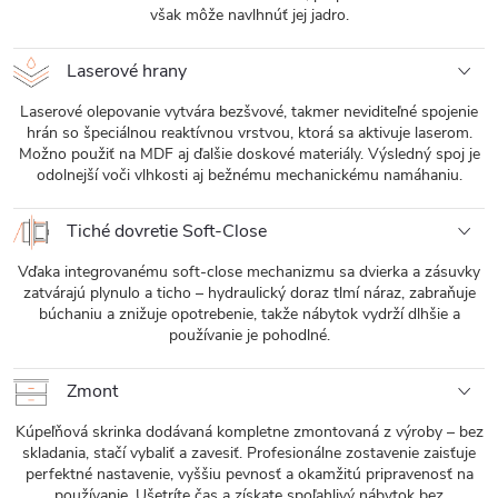
však môže navlhnúť jej jadro.
Laserové hrany
Laserové olepovanie vytvára bezšvové, takmer neviditeľné spojenie
hrán so špeciálnou reaktívnou vrstvou, ktorá sa aktivuje laserom.
Možno použiť na MDF aj ďalšie doskové materiály. Výsledný spoj je
odolnejší voči vlhkosti aj bežnému mechanickému namáhaniu.
Tiché dovretie Soft-Close
Vďaka integrovanému soft-close mechanizmu sa dvierka a zásuvky
zatvárajú plynulo a ticho – hydraulický doraz tlmí náraz, zabraňuje
búchaniu a znižuje opotrebenie, takže nábytok vydrží dlhšie a
používanie je pohodlné.
Zmont
Kúpeľňová skrinka dodávaná kompletne zmontovaná z výroby – bez
skladania, stačí vybaliť a zavesiť. Profesionálne zostavenie zaisťuje
perfektné nastavenie, vyššiu pevnosť a okamžitú pripravenosť na
používanie. Ušetríte čas a získate spoľahlivý nábytok bez