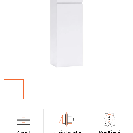
Zmont
Tiché dovretie
Predĺžená