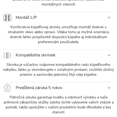
montážnych starostí.
Montáž Ľ/P
Konštrukcia kúpeľňovej skrinky umožňuje montáž dvierok s
otváraním vľavo alebo vpravo. Vďaka tomu je možné orientáciu
dvierok ľahko prispôsobiť dispozícii kúpeľne aj individuálnym
preferenciám používateľa.
Kompatibilita skriniek
Skrinka je súčasťou vzájomne kompatibilného radu kúpeľňového
nábytku, ľahko ju skombinujete s ostatnými prvkami, rozšírite úložný
priestor a zachováte jednotný štýl celej kúpeľne.
Predĺžená záruka 5 rokov
Päťročná záruka garantuje kvalitu a odolnosť výrobku a naše
prémiové zákaznícke služby zaistia rýchle vybavenie vašich otázok a
potrieb, takže spolužitie s našimi produktmi bude dlhodobé a bez
starostí.