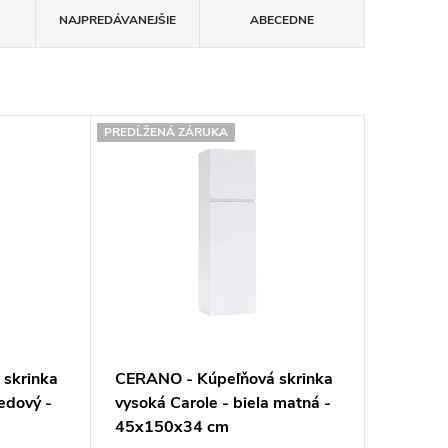
NAJPREDÁVANEJŠIE
ABECEDNE
PREDĹŽENÁ ZÁRUKA
skrinka
CERANO - Kúpeľňová skrinka
edový -
vysoká Carole - biela matná -
45x150x34 cm