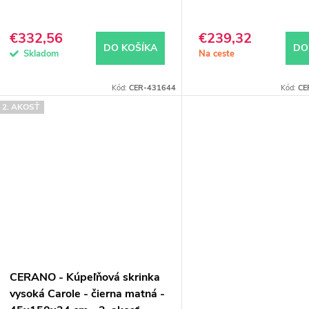
€332,56
€239,32
DO KOŠÍKA
DO
Skladom
Na ceste
Kód:
CER-431644
Kód:
CE
2. AKOSŤ
CERANO - Kúpeľňová skrinka
vysoká Carole - čierna matná -