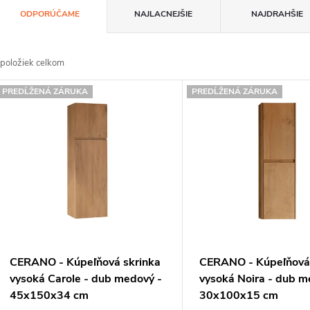
R
ODPORÚČAME
NAJLACNEJŠIE
NAJDRAHŠIE
a
d
položiek celkom
e
V
PREDĹŽENÁ ZÁRUKA
PREDĹŽENÁ ZÁRUKA
n
ý
p
e
p
s
p
o
CERANO - Kúpeľňová skrinka
CERANO - Kúpeľňová 
d
o
vysoká Carole - dub medový -
vysoká Noira - dub m
45x150x34 cm
30x100x15 cm
u
d