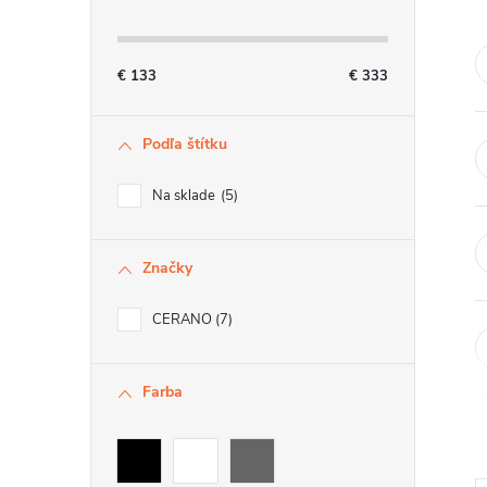
n
ý
€
133
€
333
p
Podľa štítku
a
n
Na sklade
5
e
Značky
l
CERANO
7
Farba