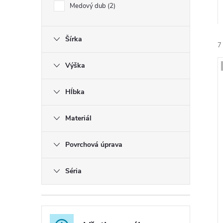
Medový dub
2
Šírka
7
Výška
Hĺbka
i
Materiál
i
Povrchová úprava
r
Séria
r