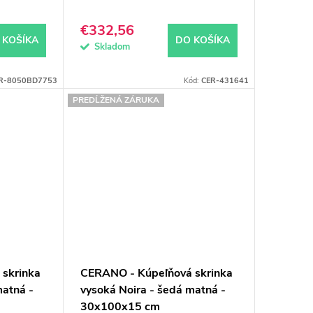
€332,56
 KOŠÍKA
DO KOŠÍKA
Skladom
R-8050BD7753
Kód:
CER-431641
PREDĹŽENÁ ZÁRUKA
skrinka
CERANO - Kúpeľňová skrinka
matná -
vysoká Noira - šedá matná -
30x100x15 cm