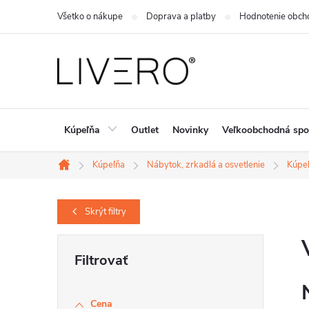
Prejsť
Všetko o nákupe
Doprava a platby
Hodnotenie obch
na
obsah
Kúpeľňa
Outlet
Novinky
Veľkoobchodná spo
Kúpeľňa
Nábytok, zrkadlá a osvetlenie
Kúpeľ
Domov
Skrýt
filtry
B
o
č
Cena