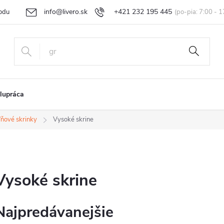
info@livero.sk
+421 232 195 445
odu
Vrátenie tovaru a reklamácia
Obchodné podmienky
Podmi
lupráca
ňové skrinky
Vysoké skrine
Vysoké skrine
Najpredávanejšie