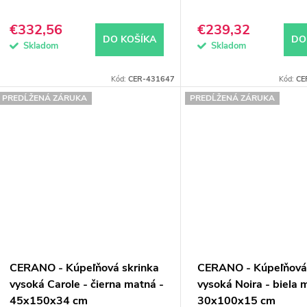
k
u
€332,56
€239,32
DO KOŠÍKA
DO
k
Skladom
Skladom
o
Kód:
CER-431647
Kód:
CE
v
o
PREDĹŽENÁ ZÁRUKA
PREDĹŽENÁ ZÁRUKA
v
CERANO - Kúpeľňová skrinka
CERANO - Kúpeľňová 
vysoká Carole - čierna matná -
vysoká Noira - biela 
45x150x34 cm
30x100x15 cm