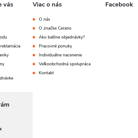
u
e vás
Viac o nás
Facebook
O nás
O značke Cerano
hodu
Ako balíme objednávky?
 reklamácia
Pracovné ponuky
enky
Individuálne nacenenie
ny
Veľkoobchodná spolupráca
Kontakt
ednávke
sk