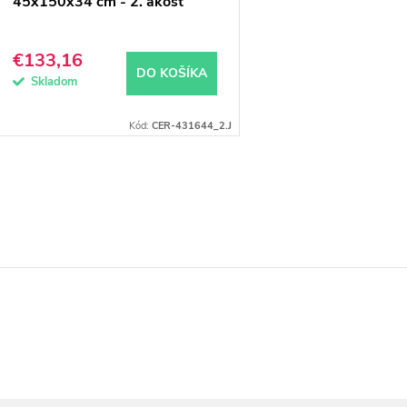
45x150x34 cm - 2. akosť
€133,16
DO KOŠÍKA
Skladom
Kód:
CER-431644_2.J
O
v
á
d
a
c