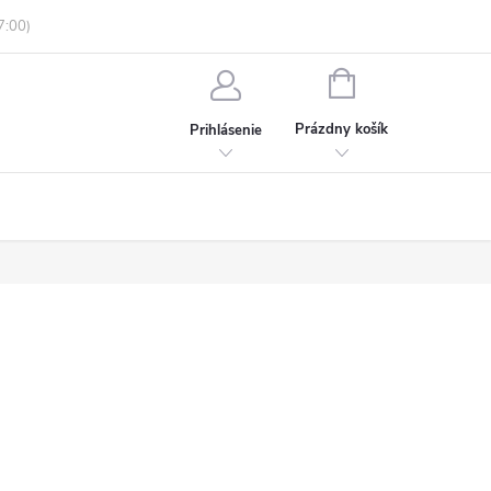
enky ochrany osobných údajov
Informácie o objednávke
NÁKUPNÝ
KOŠÍK
Prázdny košík
Prihlásenie