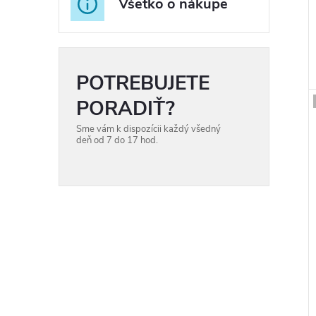
Všetko o nákupe
t
t
POTREBUJETE
PORADIŤ?
Sme vám k dispozícii každý všedný
deň od 7 do 17 hod.