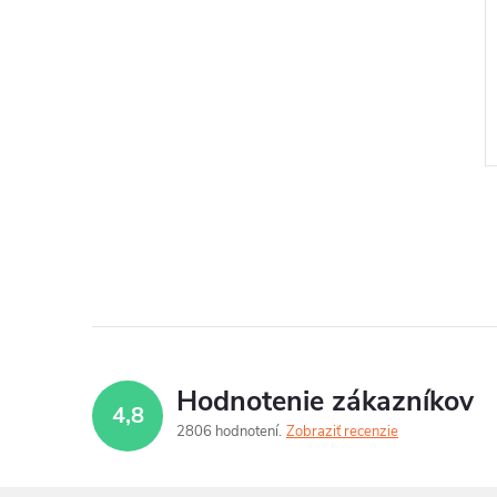
l
Hodnotenie zákazníkov
4,8
2806 hodnotení
Zobraziť recenzie