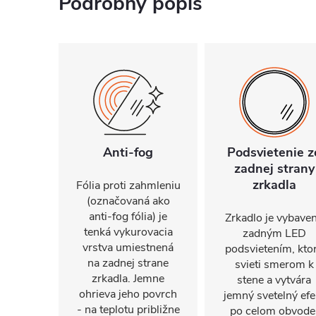
Podrobný popis
Anti-fog
Podsvietenie z
zadnej strany
zrkadla
Fólia proti zahmleniu
(označovaná ako
anti-fog fólia) je
Zrkadlo je vybave
tenká vykurovacia
zadným LED
vrstva umiestnená
podsvietením, kto
na zadnej strane
svieti smerom k
zrkadla. Jemne
stene a vytvára
ohrieva jeho povrch
jemný svetelný efe
- na teplotu približne
po celom obvode