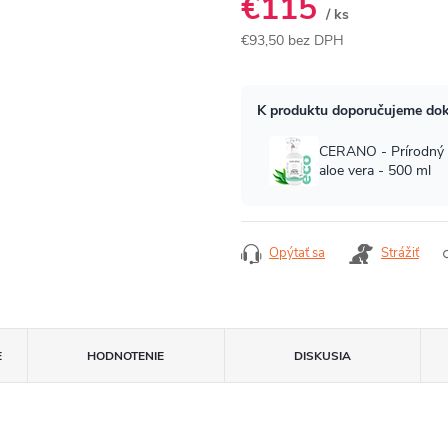
€115
/ ks
€93,50 bez DPH
Jednotková
cena:
Opýtať sa
Strážiť
E
HODNOTENIE
DISKUSIA