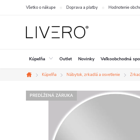
Prejsť
Všetko o nákupe
Doprava a platby
Hodnotenie obch
na
obsah
Kúpeľňa
Outlet
Novinky
Veľkoobchodná spo
Kúpeľňa
Nábytok, zrkadlá a osvetlenie
Zrka
Domov
PREDĹŽENÁ ZÁRUKA