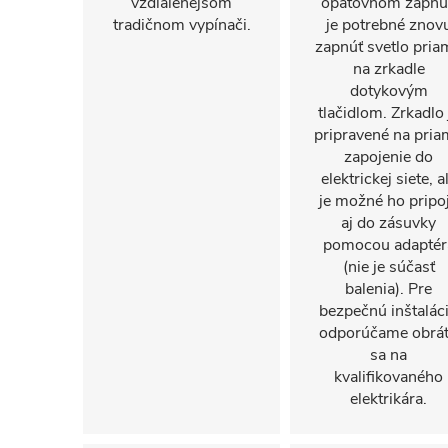
vzdialenejšom
opätovnom zapnu
tradičnom vypínači.
je potrebné znov
zapnúť svetlo pria
na zrkadle
dotykovým
tlačidlom. Zrkadlo 
pripravené na pri
zapojenie do
elektrickej siete, a
je možné ho pripoj
aj do zásuvky
pomocou adaptér
(nie je súčasť
balenia). Pre
bezpečnú inštalác
odporúčame obrát
sa na
kvalifikovaného
elektrikára.