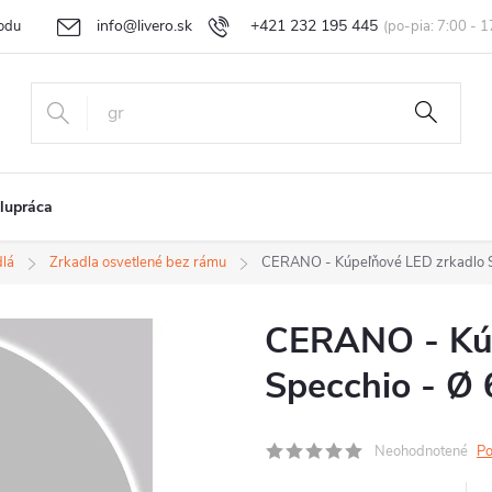
info@livero.sk
+421 232 195 445
odu
Vrátenie tovaru a reklamácia
Obchodné podmienky
Podmi
lupráca
dlá
Zrkadla osvetlené bez rámu
CERANO - Kúpeľňové LED zrkadlo S
CERANO - Kúp
Specchio - Ø
Neohodnotené
Po