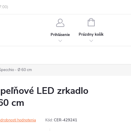
enky ochrany osobných údajov
Informácie o objednávke
NÁKUPNÝ
KOŠÍK
Prázdny košík
Prihlásenie
pecchio - Ø 60 cm
eľňové LED zrkadlo
 60 cm
drobnosti hodnotenia
Kód:
CER-429241