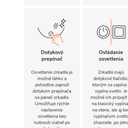
Dotykový
Ovládanie
prepínač
osvetlenia
Osvetlenie zrkadla je
Zrkadlá majú
možné ľahko a
dotykové tlačidlo
pohodlne zapnúť
ktorým sa zapína 
dotykom prepínača
vypína svetlo. Je
na paneli zrkadla.
možné ich pripojiť 
Umožňuje rýchle
na klasický vypín
nastavenie
na stene, ale aj ke
osvetlenia bez
vypínačom svetl
nutnosti siahať po
zhasnete, po jeh