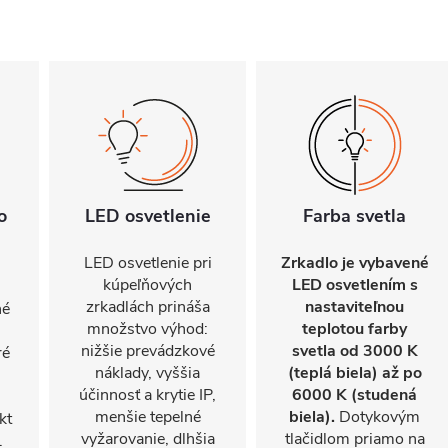
o
LED osvetlenie
Farba svetla
LED osvetlenie pri
Zrkadlo je vybavené
kúpeľňových
LED osvetlením s
zrkadlách prináša
nastaviteľnou
né
množstvo výhod:
teplotou farby
nižšie prevádzkové
svetla od 3000 K
ré
náklady, vyššia
(teplá biela) až po
účinnosť a krytie IP,
6000 K (studená
menšie tepelné
biela).
Dotykovým
kt
vyžarovanie, dlhšia
tlačidlom priamo na
.