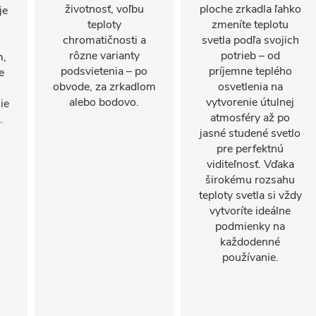
životnosť, voľbu
ploche zrkadla ľahko
je
teploty
zmeníte teplotu
chromatičnosti a
svetla podľa svojich
rôzne varianty
potrieb – od
m,
podsvietenia – po
príjemne teplého
e
obvode, za zrkadlom
osvetlenia na
alebo bodovo.
vytvorenie útulnej
ie
atmosféry až po
.
jasné studené svetlo
pre perfektnú
viditeľnosť. Vďaka
širokému rozsahu
teploty svetla si vždy
vytvoríte ideálne
podmienky na
každodenné
používanie.