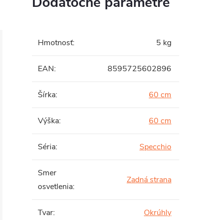
Dodatočné parametre
Hmotnosť
:
5 kg
EAN
:
8595725602896
Šírka
:
60 cm
Výška
:
60 cm
Séria
:
Specchio
Smer
Zadná strana
osvetlenia
:
Tvar
:
Okrúhly