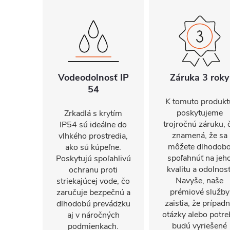
Vodeodolnosť IP
Záruka 3 roky
54
K tomuto produkt
poskytujeme
Zrkadlá s krytím
trojročnú záruku, 
IP54 sú ideálne do
znamená, že sa
vlhkého prostredia,
môžete dlhodob
ako sú kúpeľne.
spoľahnúť na jeh
Poskytujú spoľahlivú
kvalitu a odolnosť
ochranu proti
Navyše, naše
striekajúcej vode, čo
prémiové služby
zaručuje bezpečnú a
zaistia, že prípad
dlhodobú prevádzku
otázky alebo potre
aj v náročných
budú vyriešené
podmienkach.