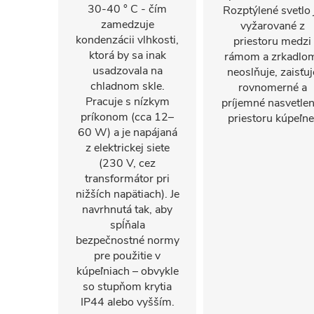
30-40 ° C - čím
Rozptýlené svetlo 
zamedzuje
vyžarované z
kondenzácii vlhkosti,
priestoru medzi
ktorá by sa inak
rámom a zrkadlo
usadzovala na
neoslňuje, zaisťuj
chladnom skle.
rovnomerné a
Pracuje s nízkym
príjemné nasvetlen
príkonom (cca 12–
priestoru kúpeľne
60 W) a je napájaná
z elektrickej siete
(230 V, cez
transformátor pri
nižších napätiach). Je
navrhnutá tak, aby
spĺňala
bezpečnostné normy
pre použitie v
kúpeľniach – obvykle
so stupňom krytia
IP44 alebo vyšším.