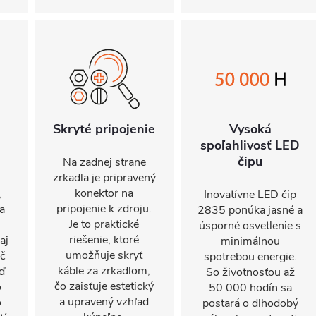
Skryté pripojenie
Vysoká
spoľahlivosť LED
čipu
Na zadnej strane
zrkadla je pripravený
konektor na
,
Inovatívne LED čip
pripojenie k zdroju.
a
2835 ponúka jasné a
Je to praktické
úsporné osvetlenie s
riešenie, ktoré
aj
minimálnou
umožňuje skryť
ač
spotrebou energie.
káble za zrkadlom,
ď
So životnosťou až
čo zaisťuje estetický
o
50 000 hodín sa
a upravený vzhľad
o
postará o dlhodobý