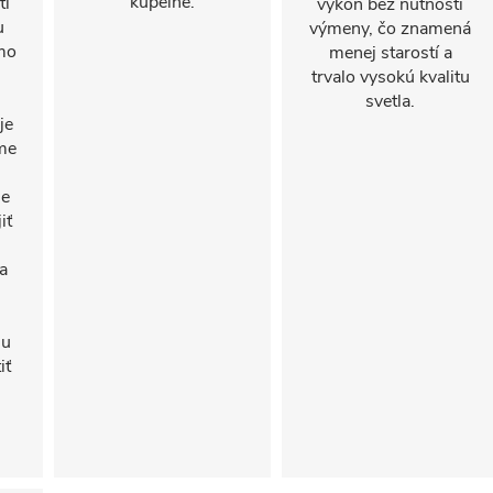
kúpeľne.
tí
výkon bez nutnosti
u
výmeny, čo znamená
mo
menej starostí a
trvalo vysokú kvalitu
svetla.
je
ame
le
iť
a
iu
iť