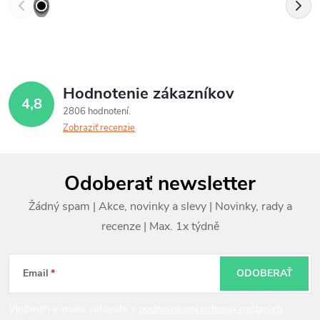
Hodnotenie zákazníkov
4,8
2806 hodnotení
Zobraziť recenzie
Z
Odoberať newsletter
á
p
ä
t
Email
ODOBERAŤ
i
Vložením e-mailu súhlasíte s
podmienkami ochrany osobných