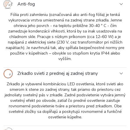
Anti-fog
Fólia proti zahmleniu (označovaná ako anti-fog fólia) je tenká
vykurovacia vrstva umiestnená na zadnej strane zrkadla. Jemne
ohrieva jeho povrch - na teplotu približne 30-40 ° C - čím
zamedzuje kondenzácii vlhkosti, ktorá by sa inak usadzovala na
chladnom skle. Pracuje s nízkym príkonom (cca 12–60 W) a je
napájaná z elektrickej siete (230 V, cez transformátor pri nižších
napätiach). Je navrhnutá tak, aby spĺňala bezpečnostné normy pre
použitie v kúpeľniach – obvykle so stupňom krytia IP44 alebo
vyšším.
Zrkadlo svieti z prednej aj zadnej strany
Zrkadlo je vybavené kombináciou LED osvetlenia, ktoré svieti ako
smerom k stene zo zadnej strany, tak priamo do priestoru cez
jednoliaty svetelný pás v zrkadle. Zadné podsvietenie vytvára jemný
svetelný efekt po obvode, zatiaľ čo predné osvetlenie zaisťuje
rovnomerné podsvietenie tváre a priestoru pred zrkadlom. Obe
svetelné zložky sa dopĺňajú a poskytujú rovnomerné a funkčné
osvetlenie kúpeľne.