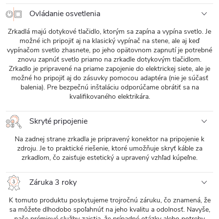
Ovládanie osvetlenia
Zrkadlá majú dotykové tlačidlo, ktorým sa zapína a vypína svetlo. Je
možné ich pripojiť aj na klasický vypínač na stene, ale aj keď
vypínačom svetlo zhasnete, po jeho opätovnom zapnutí je potrebné
znovu zapnúť svetlo priamo na zrkadle dotykovým tlačidlom.
Zrkadlo je pripravené na priame zapojenie do elektrickej siete, ale je
možné ho pripojiť aj do zásuvky pomocou adaptéra (nie je súčasť
balenia). Pre bezpečnú inštaláciu odporúčame obrátiť sa na
kvalifikovaného elektrikára.
Skryté pripojenie
Na zadnej strane zrkadla je pripravený konektor na pripojenie k
zdroju. Je to praktické riešenie, ktoré umožňuje skryť káble za
zrkadlom, čo zaisťuje estetický a upravený vzhľad kúpeľne.
Záruka 3 roky
K tomuto produktu poskytujeme trojročnú záruku, čo znamená, že
sa môžete dlhodobo spoľahnúť na jeho kvalitu a odolnosť. Navyše,
naše prémiové služby zaistia, že prípadné otázky alebo potreby