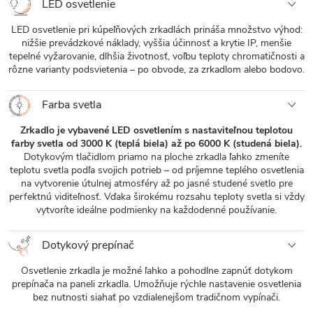
LED osvetlenie
LED osvetlenie pri kúpeľňových zrkadlách prináša množstvo výhod:
nižšie prevádzkové náklady, vyššia účinnosť a krytie IP, menšie
tepelné vyžarovanie, dlhšia životnosť, voľbu teploty chromatičnosti a
rôzne varianty podsvietenia – po obvode, za zrkadlom alebo bodovo.
Farba svetla
Zrkadlo je vybavené LED osvetlením s nastaviteľnou teplotou
farby svetla od 3000 K (teplá biela) až po 6000 K (studená biela).
Dotykovým tlačidlom priamo na ploche zrkadla ľahko zmeníte
teplotu svetla podľa svojich potrieb – od príjemne teplého osvetlenia
na vytvorenie útulnej atmosféry až po jasné studené svetlo pre
perfektnú viditeľnosť. Vďaka širokému rozsahu teploty svetla si vždy
vytvoríte ideálne podmienky na každodenné používanie.
Dotykový prepínač
Osvetlenie zrkadla je možné ľahko a pohodlne zapnúť dotykom
prepínača na paneli zrkadla. Umožňuje rýchle nastavenie osvetlenia
bez nutnosti siahať po vzdialenejšom tradičnom vypínači.