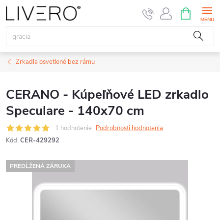
Prejsť
NÁKUPN
KOŠÍK
na
obsah
Zrkadla osvetlené bez rámu
CERANO - Kúpeľňové LED zrkadlo
Speculare - 140x70 cm
1 hodnotenie
Podrobnosti hodnotenia
Kód:
CER-429292
PREDĹŽENÁ ZÁRUKA