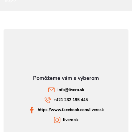
údajov
e
info
@
livero.sk
+421 232 195 445
https://www.facebook.com/liverosk
livero.sk