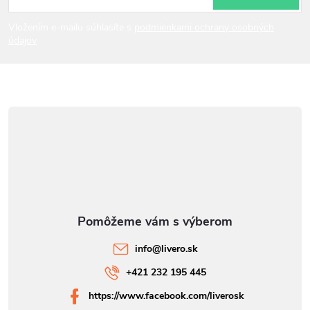
i
Vložením e-mailu súhlasíte s
podmienkami ochrany osobných
údajov
e
info
@
livero.sk
+421 232 195 445
https://www.facebook.com/liverosk