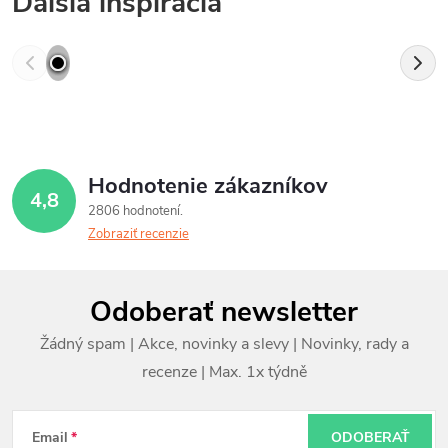
Ďalšia inšpirácia
Hodnotenie zákazníkov
4,8
2806 hodnotení
Zobraziť recenzie
Z
Odoberať newsletter
á
p
ä
t
Email
ODOBERAŤ