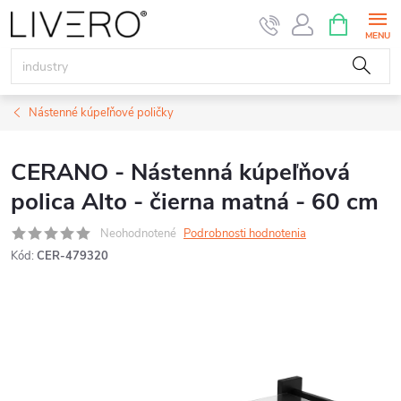
Prejsť
NÁKUPN
KOŠÍK
na
obsah
Nástenné kúpeľňové poličky
CERANO - Nástenná kúpeľňová
polica Alto - čierna matná - 60 cm
Neohodnotené
Podrobnosti hodnotenia
Kód:
CER-479320