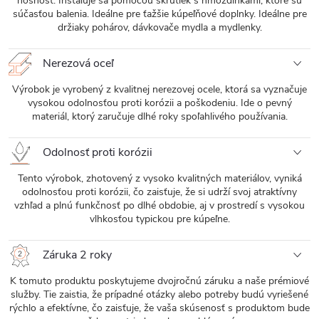
nosnosť. Inštaluje sa pomocou skrutiek s hmoždinkami, ktoré sú
súčasťou balenia. Ideálne pre ťažšie kúpeľňové doplnky. Ideálne pre
držiaky pohárov, dávkovače mydla a mydlenky.
Nerezová oceľ
Výrobok je vyrobený z kvalitnej nerezovej ocele, ktorá sa vyznačuje
vysokou odolnosťou proti korózii a poškodeniu. Ide o pevný
materiál, ktorý zaručuje dlhé roky spoľahlivého používania.
Odolnosť proti korózii
Tento výrobok, zhotovený z vysoko kvalitných materiálov, vyniká
odolnosťou proti korózii, čo zaisťuje, že si udrží svoj atraktívny
vzhľad a plnú funkčnosť po dlhé obdobie, aj v prostredí s vysokou
vlhkosťou typickou pre kúpeľne.
Záruka 2 roky
K tomuto produktu poskytujeme dvojročnú záruku a naše prémiové
služby. Tie zaistia, že prípadné otázky alebo potreby budú vyriešené
rýchlo a efektívne, čo zaisťuje, že vaša skúsenosť s produktom bude