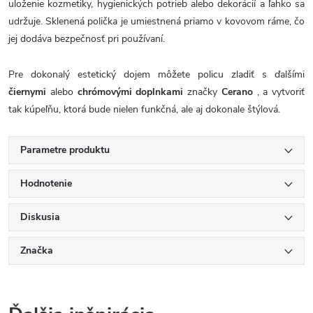
uloženie kozmetiky, hygienických potrieb alebo dekorácií a ľahko sa
udržuje. Sklenená polička je umiestnená priamo v kovovom ráme, čo
jej dodáva bezpečnosť pri používaní.
Pre dokonalý estetický dojem môžete policu zladiť s ďalšími
čiernymi
alebo
chrómovými doplnkami
značky
Cerano
, a vytvoriť
tak kúpeľňu, ktorá bude nielen funkčná, ale aj dokonale štýlová.
Parametre produktu
Hodnotenie
Diskusia
Značka