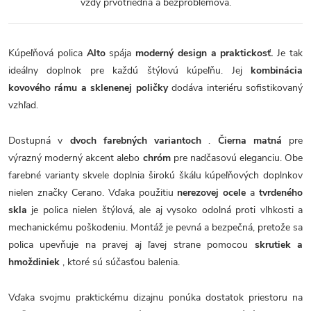
vždy prvotriedna a bezproblémová.
Kúpeľňová polica
Alto
spája
moderný design a praktickosť.
Je tak
ideálny doplnok pre každú štýlovú kúpeľňu. Jej
kombinácia
kovového rámu a sklenenej poličky
dodáva interiéru sofistikovaný
vzhľad.
Dostupná v
dvoch farebných variantoch
.
Čierna matná
pre
výrazný moderný akcent alebo
chróm
pre nadčasovú eleganciu. Obe
farebné varianty skvele doplnia širokú škálu kúpeľňových doplnkov
nielen značky Cerano. Vďaka použitiu
nerezovej ocele
a
tvrdeného
skla
je polica nielen štýlová, ale aj vysoko odolná proti vlhkosti a
mechanickému poškodeniu. Montáž je pevná a bezpečná, pretože sa
polica upevňuje na pravej aj ľavej strane pomocou
skrutiek a
hmoždiniek
, ktoré sú súčasťou balenia.
Vďaka svojmu praktickému dizajnu ponúka dostatok priestoru na