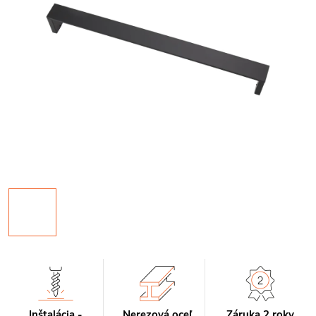
Inštalácia -
Nerezová oceľ
Záruka 2 roky