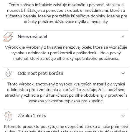
Tento spôsob inštalácie zaisťuje maximálnu pevnosť, stabilitu a
nosnosť. Inštaluje sa pomocou skrutiek s hmoždinkami, ktoré sú
súčasťou balenia. Ideálne pre ťažšie kúpeľňové doplnky. Ideálne pre
držiaky pohárov, dávkovače mydla a mydlenky.
Nerezová oceľ
Výrobok je vyrobený z kvalitnej nerezovej ocele, ktorá sa vyznačuje
vysokou odolnosťou proti korózii a poškodeniu. Ide o pevný
materiál, ktorý zaručuje dlhé roky spoľahlivého používania.
Odolnosť proti korózii
Tento výrobok, zhotovený z vysoko kvalitných materiálov, vyniká
odolnosťou proti zmatneniu a korózii, čo zaisťuje, že si udrží svoj
atraktívny vzhľad a plnú funkčnosť po dlhé obdobie, aj v prostredí s
vysokou vlhkosťou typickou pre kúpeľne.
Záruka 2 roky
K tomuto produktu poskytujeme dvojročnú záruku a naše prémiové