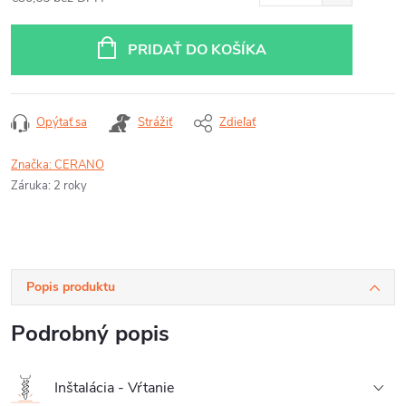
Jednotková
cena:
PRIDAŤ DO KOŠÍKA
Opýtať sa
Strážiť
Zdieľať
Značka:
CERANO
Záruka
:
2 roky
Popis produktu
Podrobný popis
Inštalácia - Vŕtanie