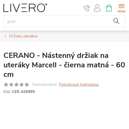
Prejsť
NÁKUPN
KOŠÍK
na
obsah
Držiaky uterákov
CERANO - Nástenný držiak na
uteráky Marcell - čierna matná - 60
cm
Neohodnotené
Podrobnosti hodnotenia
Kód:
CER-428989