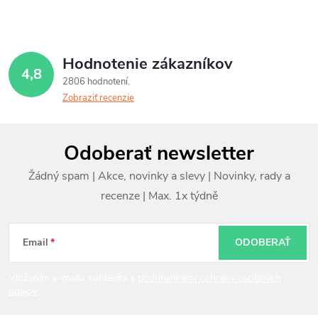
Hodnotenie zákazníkov
4,8
2806 hodnotení
Zobraziť recenzie
Z
Odoberať newsletter
á
p
ä
t
Email
ODOBERAŤ
i
Vložením e-mailu súhlasíte s
podmienkami ochrany osobných
údajov
e