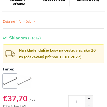
Vŕtanie
Detailné informácie
Skladom
(
)
>10 ks
Na sklade, ďalšie kusy na ceste: viac ako 20
ks (očakávaný príchod 11.01.2027)
€37,70
/ ks
€30,65 bez DPH