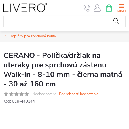
Prejsť
NÁKUPN
KOŠÍK
na
obsah
Doplňky pre sprchové kouty
CERANO - Polička/držiak na
uteráky pre sprchovú zástenu
Walk-In - 8-10 mm - čierna matná
- 30 až 160 cm
Neohodnotené
Podrobnosti hodnotenia
Kód:
CER-440144