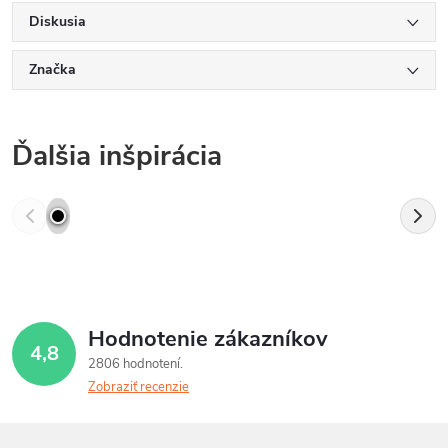
Diskusia
Značka
Ďalšia inšpirácia
Hodnotenie zákazníkov
4,8
2806 hodnotení
Zobraziť recenzie
Z