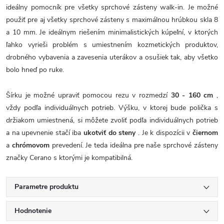
ideálny pomocník pre všetky sprchové zásteny walk-in. Je možné
použiť pre aj všetky sprchové zásteny s maximálnou hrúbkou skla 8
a 10 mm. Je ideálnym riešením minimalistických kúpeľní, v ktorých
ľahko vyrieši problém s umiestnením kozmetických produktov,
drobného vybavenia a zavesenia uterákov a osušiek tak, aby všetko
bolo hneď po ruke.
Šírku je možné upraviť pomocou rezu v rozmedzí
30 - 160 cm
,
vždy podľa individuálnych potrieb. Výšku, v ktorej bude polička s
držiakom umiestnená, si môžete zvoliť podľa individuálnych potrieb
a na upevnenie stačí iba
ukotviť do steny
. Je k dispozícii v
čiernom
a
chrómovom
prevedení. Je teda ideálna pre naše sprchové zásteny
značky Cerano s ktorými je kompatibilná.
Parametre produktu
Hodnotenie