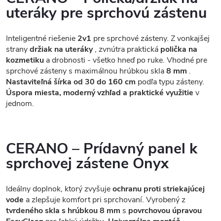
uteráky pre sprchovú zástenu
Inteligentné riešenie
2v1
pre sprchové zásteny. Z vonkajšej
strany
držiak na uteráky
, zvnútra praktická
polička na
kozmetiku
a drobnosti - všetko hneď po ruke. Vhodné pre
sprchové zásteny s maximálnou hrúbkou skla
8 mm
.
Nastaviteľná šírka od 30 do 160 cm
podľa typu zásteny.
Úspora miesta, moderný vzhľad a praktické využitie
v
jednom.
CERANO – Prídavný panel k
sprchovej zástene Onyx
Ideálny doplnok, ktorý zvyšuje
ochranu proti striekajúcej
vode
a zlepšuje komfort pri sprchovaní. Vyrobený z
tvrdeného skla s hrúbkou 8 mm
s
povrchovou úpravou