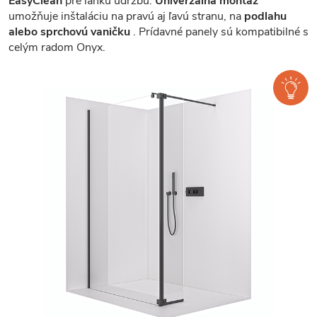
EasyClean
pre ľahkú údržbu.
Univerzálna montáž
umožňuje inštaláciu na pravú aj ľavú stranu, na
podlahu
alebo sprchovú vaničku
. Prídavné panely sú kompatibilné s
celým radom Onyx.