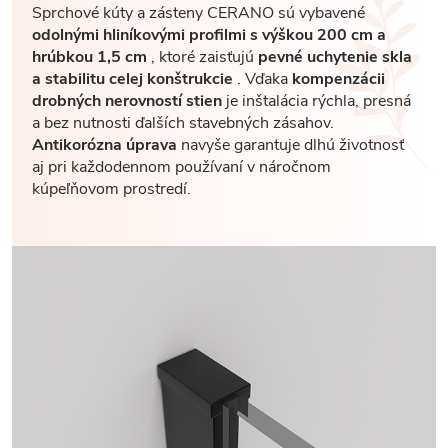
Sprchové kúty a zásteny CERANO sú vybavené
odolnými hliníkovými profilmi s výškou 200 cm a
hrúbkou 1,5 cm
, ktoré zaisťujú
pevné uchytenie skla
a stabilitu celej konštrukcie
. Vďaka
kompenzácii
drobných nerovností stien
je inštalácia rýchla, presná
a bez nutnosti ďalších stavebných zásahov.
Antikorózna úprava
navyše garantuje dlhú životnosť
aj pri každodennom používaní v náročnom
kúpeľňovom prostredí.