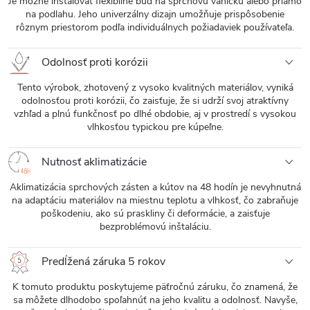
Je možné inštalovať flexibilne buď na sprchovú vaničku alebo priamo
na podlahu. Jeho univerzálny dizajn umožňuje prispôsobenie
rôznym priestorom podľa individuálnych požiadaviek používateľa.
Odolnosť proti korózii
Tento výrobok, zhotovený z vysoko kvalitných materiálov, vyniká
odolnosťou proti korózii, čo zaisťuje, že si udrží svoj atraktívny
vzhľad a plnú funkčnosť po dlhé obdobie, aj v prostredí s vysokou
vlhkosťou typickou pre kúpeľne.
Nutnosť aklimatizácie
Aklimatizácia sprchových zásten a kútov na 48 hodín je nevyhnutná
na adaptáciu materiálov na miestnu teplotu a vlhkosť, čo zabraňuje
poškodeniu, ako sú praskliny či deformácie, a zaisťuje
bezproblémovú inštaláciu.
Predĺžená záruka 5 rokov
K tomuto produktu poskytujeme päťročnú záruku, čo znamená, že
sa môžete dlhodobo spoľahnúť na jeho kvalitu a odolnosť. Navyše,