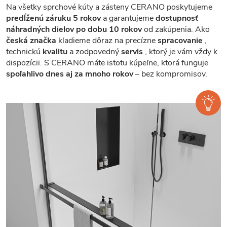
Na všetky sprchové kúty a zásteny CERANO poskytujeme
predĺženú záruku 5 rokov
a garantujeme
dostupnosť
náhradných dielov po dobu 10 rokov
od zakúpenia. Ako
česká značka
kladieme dôraz na precízne
spracovanie
,
technickú
kvalitu
a zodpovedný
servis
, ktorý je vám vždy k
dispozícii. S CERANO máte istotu kúpeľne, ktorá funguje
spoľahlivo dnes aj za mnoho rokov
– bez kompromisov.