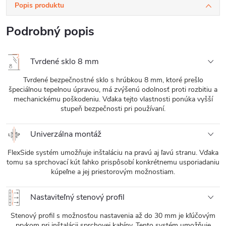
Popis produktu
Podrobný popis
Tvrdené sklo 8 mm
Tvrdené bezpečnostné sklo s hrúbkou 8 mm, ktoré prešlo
špeciálnou tepelnou úpravou, má zvýšenú odolnosť proti rozbitiu a
mechanickému poškodeniu. Vďaka tejto vlastnosti ponúka vyšší
stupeň bezpečnosti pri používaní.
Univerzálna montáž
FlexSide systém umožňuje inštaláciu na pravú aj ľavú stranu. Vďaka
tomu sa sprchovací kút ľahko prispôsobí konkrétnemu usporiadaniu
kúpeľne a jej priestorovým možnostiam.
Nastaviteľný stenový profil
Stenový profil s možnosťou nastavenia až do 30 mm je kľúčovým
prvkom pri inštalácii sprchovej kabíny. Tento systém umožňuje