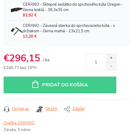
€296,15
/ ks
€240,77 bez DPH
Jednotková
cena:
PRIDAŤ DO KOŠÍKA
Opýtať sa
Strážiť
Zdieľať
Značka:
CERANO
Záruka
:
5 rokov