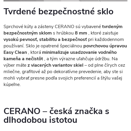
Tvrdené bezpečnostné sklo
Sprchové kúty a zásteny CERANO sú vybavené
tvrdeným
bezpečnostným sklom
s hrúbkou
8 mm
, ktoré zaisťuje
vysokú pevnosť, stabilitu a bezpečnosť
pri každodennom
používaní. Sklo je opatrené špeciálnou
povrchovou úpravou
Easy Clean
, ktorá
minimalizuje usadzovanie vodného
kameňa a nečistôt
, a tým výrazne uľahčuje údržbu. Na
výber máte
z viacerých variantov skiel
– od plne čírych cez
mliečne, grafitové až po dekoratívne prevedenie, aby ste si
mohli vybrať presne podľa svojich preferencií a štýlu vašej
kúpeľne.
CERANO – česká značka s
dlhodobou istotou