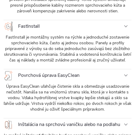
presné prispôsobenie kabíny rozmerom sprchovacieho kúta a
zároveň kompenzuje zakrivenie alebo nerovnosti stien.
FastInstall
FastInstall je montážny systém na rýchle a jednoduché zostavenie
sprchovacieho kúta, často aj jednou osobou. Panely a profily
pripravené z výroby sa do seba jednoducho zasúvajú bez zložitého
skrutkovania či vyrovnávania. Stabilná a vodotesná konštrukcia šetrí
čas aj náklady a montáž zvládne profesionál aj zručný užívateľ.
Povrchová úprava EasyClean
Úprava EasyClean uľahčuje čistenie skla a obmedzuje usadzovanie
nečistôt. Nanáša sa na vnútornú stranu skla, ktorá je v kontakte s
vodou. Vďaka hydrofóbnej vrstve kvapky lepšie stekajú a sklo sa
ľahšie udržuje. Vrstva vydrží niekoľko rokov, po dvoch rokoch je však
vhodné ju oživiť špeciálnym prípravkom.
Inštalácia na sprchovú vaničku alebo na podlahu