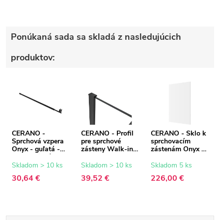
Ponúkaná sada sa skladá z nasledujúcich
produktov:
CERANO -
CERANO - Profil
CERANO - Sklo k
Sprchová vzpera
pre sprchové
sprchovacím
Onyx - guľatá -
zásteny Walk-in
zástenám Onyx -
teleskopická -
Onyx - 8 mm -
8 mm -
čierna matná -
čierna matná - 15
transparentné
Skladom > 10 ks
Skladom > 10 ks
Skladom 5 ks
77-140 cm
mm
sklo - 160x200
30,64 €
39,52 €
226,00 €
cm