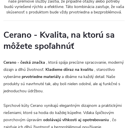
naše prémiové služby zaistia, že prípadné otázky alebo potreby
budú vyriešené rýchlo a efektívne. Táto kombinácia zaisťuje, že vaša
skúsenosť s produktom bude vždy prvotriedna a bezproblémová.
Cerano - Kvalita, na ktorú sa
môžete spoľahnúť
Cerano - česká značka
, ktorá spája precízne spracovanie, moderný
dizajn a dlhú životnosť.
Kladieme dôraz na kvalitu
, starostlivo
vyberáme
prvotriedne materiály
a dbáme na každý detail. Naše
produkty sú navrhnuté tak, aby boli nielen odolné, ale aj funkčné s
jednoduchou údržbou.
Sprchové kúty Cerano vynikajú elegantným dizajnom a praktickými
riešeniami, ktoré sa hodia do každej kúpeľne. Vďaka špičkovým
povrchovým úpravám
odolávajú vlhkosti aj opotrebovaniu
, čo
zaisťuje ich dlhú životnosť a bezproblémové používanie.