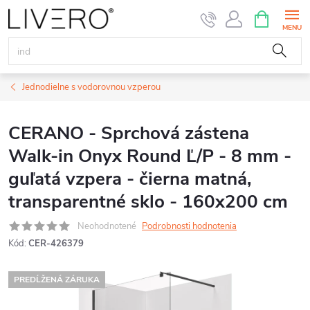
Prejsť
NÁKUPN
KOŠÍK
na
obsah
Jednodielne s vodorovnou vzperou
CERANO - Sprchová zástena
Walk-in Onyx Round Ľ/P - 8 mm -
guľatá vzpera - čierna matná,
transparentné sklo - 160x200 cm
Neohodnotené
Podrobnosti hodnotenia
Kód:
CER-426379
PREDĹŽENÁ ZÁRUKA