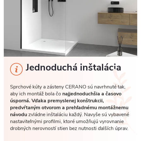
Jednoduchá inštalácia
Sprchové kúty a zásteny CERANO sú navrhnuté tak,
aby ich montáž bola čo
najjednoduchšia a časovo
úsporná. Vďaka premyslenej konštrukcii,
predvŕtaným otvorom a prehľadnému montážnemu
návodu
zvládne inštaláciu každý. Navyše sú vybavené
nastaviteľnými profilmi, ktoré umožňujú vyrovnanie
drobných nerovností stien bez nutnosti ďalších úprav.