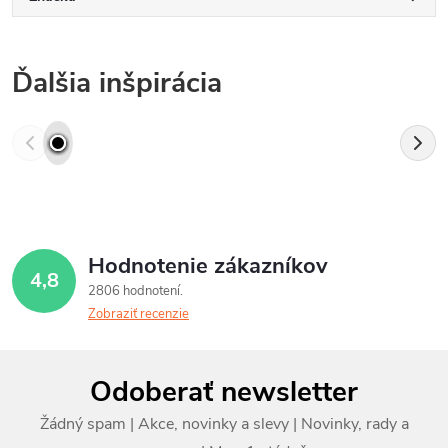
Ďalšia inšpirácia
Hodnotenie zákazníkov
4,8
2806 hodnotení
Zobraziť recenzie
Z
Odoberať newsletter
á
p