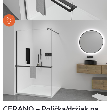
CERANO – Polička/držiak na