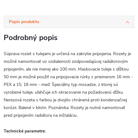
Popis produktu
Podrobný popis
Súprava roziet s tulejami je určená na zakrytie pripojenia. Rozety je
možné namontovať vo vzdialenosti zodpovedajúcej radiátorovým
pripojením, ale nie menej ako 100 mm. Maskovacie tuleje s dĺžkou
50 mm je možné použiť na pripojovacie rúrky s priemerom 16 mm -
PEX a 15; 18 mm - meď. Špeciálny typ mosadze, z ktorej sú
vyrobené tuleje, uľahčuje ich skracovanie na požadovanú dĺžku.
Nerezová rozeta s farbou je dvojito chránená proti kondenzačnej
korózii. Balené v blistri. Poznámka: Rozety je nutné namontovať
pred pripojením radiátora na inštaláciu.
Technické parametre: