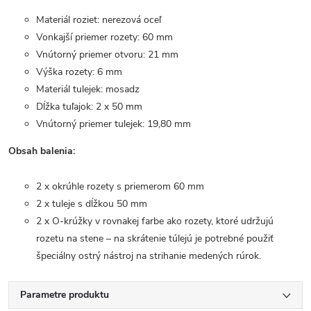
Materiál roziet: nerezová oceľ
Vonkajší priemer rozety: 60 mm
Vnútorný priemer otvoru: 21 mm
Výška rozety: 6 mm
Materiál tulejek: mosadz
Dĺžka tuľajok: 2 x 50 mm
Vnútorný priemer tulejek: 19,80 mm
Obsah balenia:
2 x okrúhle rozety s priemerom 60 mm
2 x tuleje s dĺžkou 50 mm
2 x O-krúžky v rovnakej farbe ako rozety, ktoré udržujú
rozetu na stene – na skrátenie túlejú je potrebné použiť
špeciálny ostrý nástroj na strihanie medených rúrok.
Parametre produktu