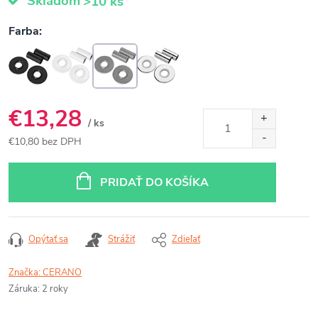
Skladom
>10 ks
€13,28
/ ks
€10,80 bez DPH
Jednotková
cena:
PRIDAŤ DO KOŠÍKA
Opýtať sa
Strážiť
Zdieľať
Značka:
CERANO
Záruka
:
2 roky