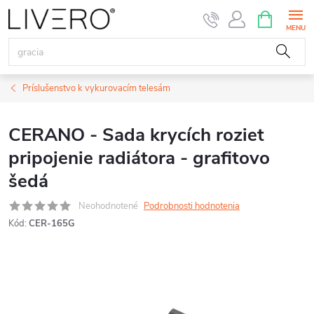
Prejsť
NÁKUPN
KOŠÍK
na
obsah
Príslušenstvo k vykurovacím telesám
CERANO - Sada krycích roziet
pripojenie radiátora - grafitovo
šedá
Neohodnotené
Podrobnosti hodnotenia
Kód:
CER-165G