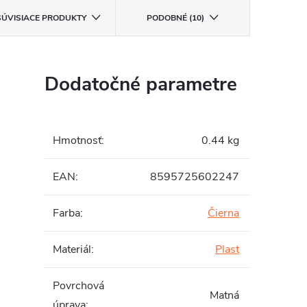
SÚVISIACE PRODUKTY
PODOBNÉ (10)
Dodatočné parametre
Hmotnosť
:
0.44 kg
EAN
:
8595725602247
Farba
:
Čierna
Materiál
:
Plast
Povrchová
Matná
úprava
: