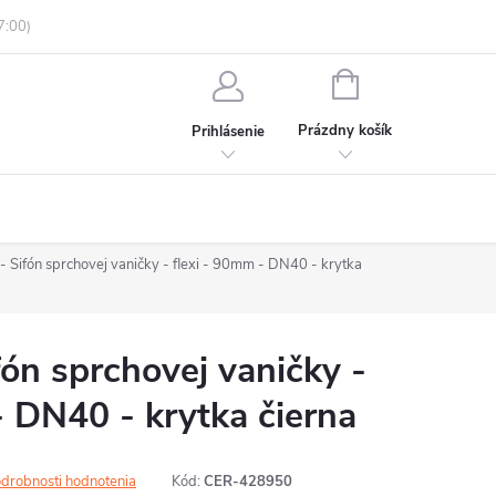
enky ochrany osobných údajov
Informácie o objednávke
NÁKUPNÝ
KOŠÍK
Prázdny košík
Prihlásenie
Sifón sprchovej vaničky - flexi - 90mm - DN40 - krytka
n sprchovej vaničky -
- DN40 - krytka čierna
drobnosti hodnotenia
Kód:
CER-428950