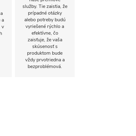
služby. Tie zaistia, že
prípadné otázky
na
alebo potreby budú
 a
vyriešené rýchlo a
 v
efektívne, čo
h
zaisťuje, že vaša
skúsenosť s
produktom bude
vždy prvotriedna a
bezproblémová.