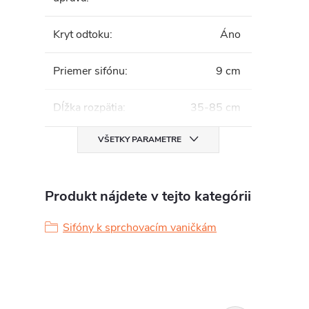
Kryt odtoku
:
Áno
Priemer sifónu
:
9 cm
Dĺžka rozpätia
:
35-85 cm
VŠETKY PARAMETRE
Produkt nájdete v tejto kategórii
Sifóny k sprchovacím vaničkám