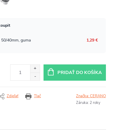
PRIDAŤ DO KOŠÍKA
Zdieľať
Tlač
Značka:
CERANO
Záruka
:
2 roky