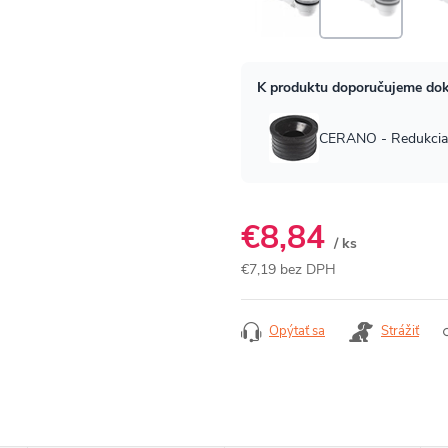
€8,84
/ ks
€7,19 bez DPH
Jednotková
cena:
Opýtať sa
Strážiť