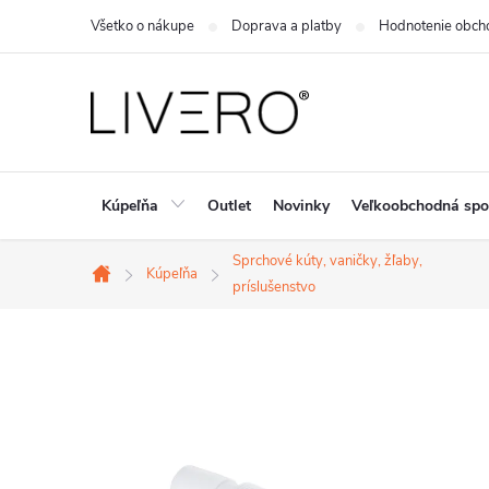
Prejsť
Všetko o nákupe
Doprava a platby
Hodnotenie obch
na
obsah
Kúpeľňa
Outlet
Novinky
Veľkoobchodná spo
Sprchové kúty, vaničky, žľaby,
Kúpeľňa
Domov
príslušenstvo