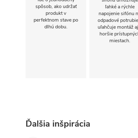
sifónu umožňuje
spôsob, ako udržať
ľahké a rýchle
produkt v
napojenie sifónu 
perfektnom stave po
odpadové potrubie
dlhú dobu.
uľahčuje montáž aj
horšie prístupnýc
miestach.
Ďalšia inšpirácia