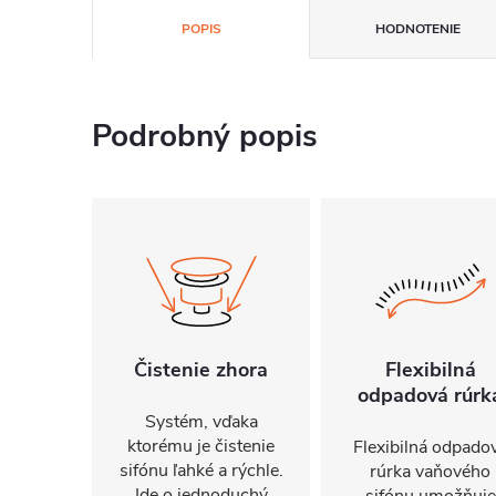
POPIS
HODNOTENIE
Podrobný popis
Čistenie zhora
Flexibilná
odpadová rúrk
Systém, vďaka
ktorému je čistenie
Flexibilná odpado
sifónu ľahké a rýchle.
rúrka vaňového
Ide o jednoduchý