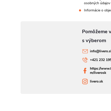
osobných údajov
Informácie o obj
info
@
livero.
+421 232 19
https://www.
m/liverosk
livero.sk