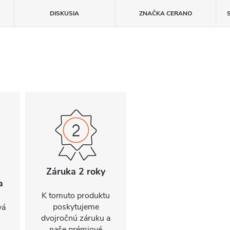
DISKUSIA
ZNAČKA
CERANO
Záruka 2 roky
a
K tomuto produktu
poskytujeme
vá
dvojročnú záruku a
naše prémiové