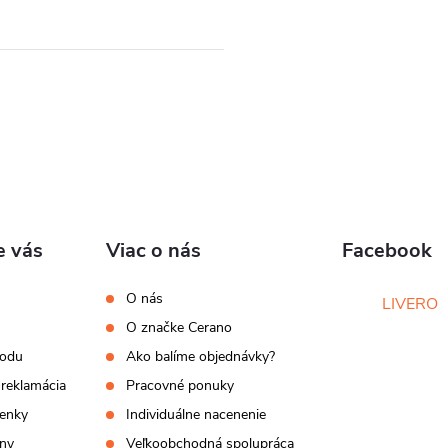
e vás
Viac o nás
Facebook
O nás
LIVERO
O značke Cerano
hodu
Ako balíme objednávky?
 reklamácia
Pracovné ponuky
enky
Individuálne nacenenie
ny
Veľkoobchodná spolupráca