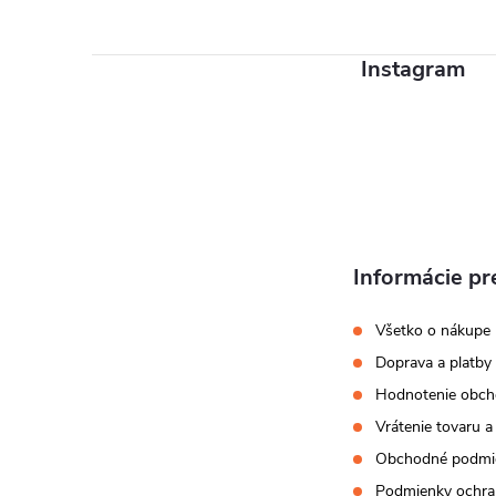
p
ä
Instagram
t
i
e
Informácie pr
Všetko o nákupe
Doprava a platby
Hodnotenie obc
Vrátenie tovaru a
Obchodné podmi
Podmienky ochra