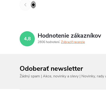
Hodnotenie zákazníkov
4,8
2806 hodnotení
Zobraziť recenzie
Odoberať newsletter
Z
á