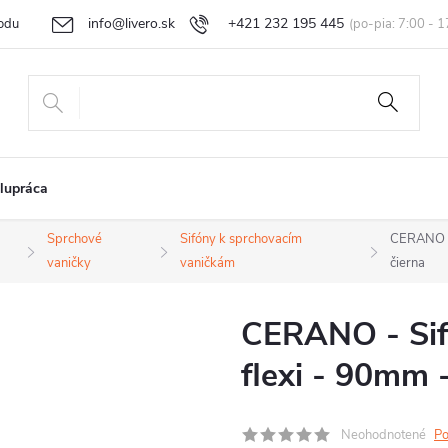
info@livero.sk
+421 232 195 445
odu
Vrátenie tovaru a reklamácia
Obchodné podmienky
Podmi
lupráca
Sprchové
Sifóny k sprchovacím
CERANO - 
vaničky
vaničkám
čierna
CERANO - Sifó
flexi - 90mm 
Neohodnotené
Po