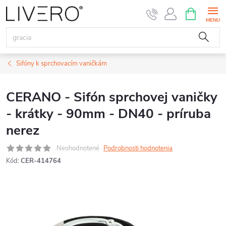
Prejsť
NÁKUPN
KOŠÍK
na
obsah
Sifóny k sprchovacím vaničkám
CERANO - Sifón sprchovej vaničky
- krátky - 90mm - DN40 - príruba
nerez
Neohodnotené
Podrobnosti hodnotenia
Kód:
CER-414764