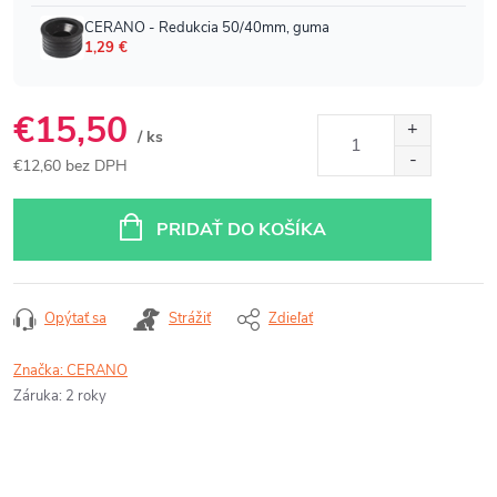
€15,50
/ ks
€12,60 bez DPH
Jednotková
cena:
PRIDAŤ DO KOŠÍKA
Opýtať sa
Strážiť
Zdieľať
Značka:
CERANO
Záruka
:
2 roky