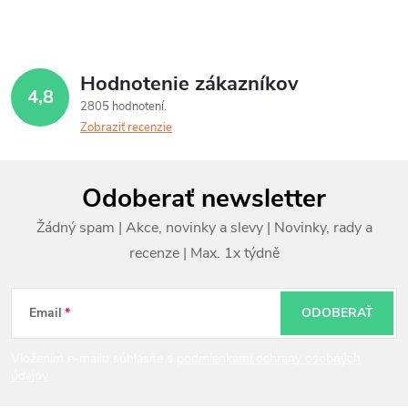
Hodnotenie zákazníkov
4,8
2805 hodnotení
Zobraziť recenzie
Z
Odoberať newsletter
á
p
ä
t
Email
ODOBERAŤ
i
Vložením e-mailu súhlasíte s
podmienkami ochrany osobných
údajov
e