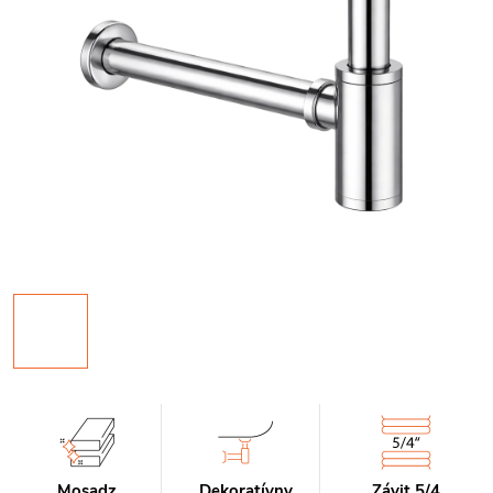
Mosadz
Dekoratívny
Závit 5/4