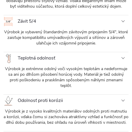
dodávajú priestoru štýlový vzhľad. Vďaka elegantným líniám môže
byť viditeľnou súčasťou, ktorá doplní celkový estetický dojem.
Závit 5/4
Výrobok je vybavený štandardným závitovým pripojením 5/4", ktoré
zaisťuje kompatibilitu umývadlových výpustí a sifónov a zároveň
uľahčuje ich vzájomné pripojenie.
Teplotná odolnosť
Výrobok je extrémne odolný voči vysokým teplotám a nedeformuje
sa ani po dlhšom pôsobení horúcej vody. Materiál je tiež odolný
proti poškodeniu a prasklinám spôsobeným náhlymi zmenami
teplôt.
Odolnosť proti korózii
Výrobok je z vysoko kvalitných materiálov odolných proti matnutiu
a korózii, vďaka čomu si zachováva atraktívny vzhľad a funkčnosť po
dlhú dobu používania, bez ohľadu na úroveň vlhkosti v miestnosti.