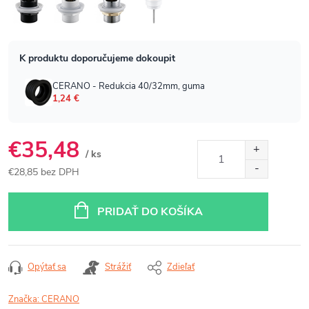
€35,48
/ ks
€28,85 bez DPH
Jednotková
cena:
PRIDAŤ DO KOŠÍKA
Opýtať sa
Strážiť
Zdieľať
Značka:
CERANO