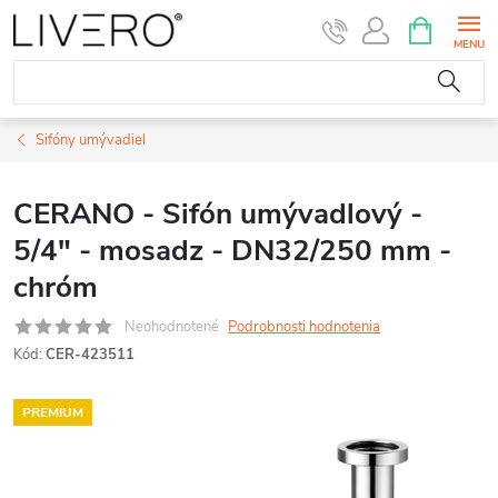
Prejsť
NÁKUPN
KOŠÍK
na
obsah
Sifóny umývadiel
CERANO - Sifón umývadlový -
5/4" - mosadz - DN32/250 mm -
chróm
Neohodnotené
Podrobnosti hodnotenia
Kód:
CER-423511
PREMIUM