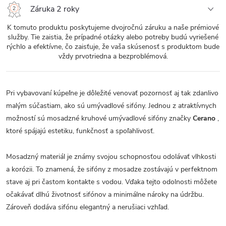
Záruka 2 roky
K tomuto produktu poskytujeme dvojročnú záruku a naše prémiové
služby. Tie zaistia, že prípadné otázky alebo potreby budú vyriešené
rýchlo a efektívne, čo zaisťuje, že vaša skúsenosť s produktom bude
vždy prvotriedna a bezproblémová.
Pri vybavovaní kúpeľne je dôležité venovať pozornosť aj tak zdanlivo
malým súčastiam, ako sú umývadlové sifóny. Jednou z atraktívnych
možností sú mosadzné kruhové umývadlové sifóny značky
Cerano
,
ktoré spájajú estetiku, funkčnosť a spoľahlivosť.
Mosadzný materiál je známy svojou schopnosťou odolávať vlhkosti
a korózii. To znamená, že sifóny z mosadze zostávajú v perfektnom
stave aj pri častom kontakte s vodou. Vďaka tejto odolnosti môžete
očakávať dlhú životnosť sifónov a minimálne nároky na údržbu.
Zároveň dodáva sifónu elegantný a nerušiaci vzhľad.