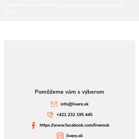
i
Vložením e-mailu súhlasíte s
podmienkami ochrany osobných
údajov
e
info
@
livero.sk
+421 232 195 445
https://www.facebook.com/liverosk
livero.sk