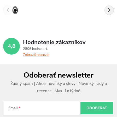
Hodnotenie zákazníkov
4,8
2806 hodnotení
Zobraziť recenzie
Z
Odoberať newsletter
á
p
ä
t
Email
ODOBERAŤ