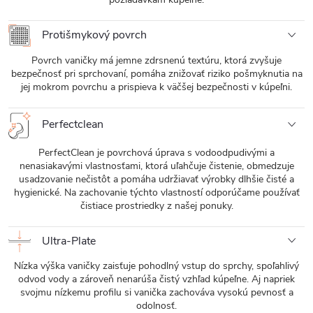
Protišmykový povrch
Povrch vaničky má jemne zdrsnenú textúru, ktorá zvyšuje
bezpečnosť pri sprchovaní, pomáha znižovať riziko pošmyknutia na
jej mokrom povrchu a prispieva k väčšej bezpečnosti v kúpeľni.
Perfectclean
PerfectClean je povrchová úprava s vodoodpudivými a
nenasiakavými vlastnosťami, ktorá uľahčuje čistenie, obmedzuje
usadzovanie nečistôt a pomáha udržiavať výrobky dlhšie čisté a
hygienické. Na zachovanie týchto vlastností odporúčame používať
čistiace prostriedky z našej ponuky.
Ultra-Plate
Nízka výška vaničky zaisťuje pohodlný vstup do sprchy, spoľahlivý
odvod vody a zároveň nenarúša čistý vzhľad kúpeľne. Aj napriek
svojmu nízkemu profilu si vanička zachováva vysokú pevnosť a
odolnosť.