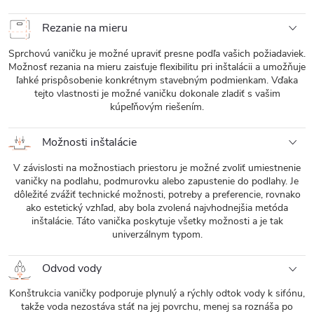
Rezanie na mieru
Sprchovú vaničku je možné upraviť presne podľa vašich požiadaviek.
Možnosť rezania na mieru zaisťuje flexibilitu pri inštalácii a umožňuje
ľahké prispôsobenie konkrétnym stavebným podmienkam. Vďaka
tejto vlastnosti je možné vaničku dokonale zladiť s vašim
kúpeľňovým riešením.
Možnosti inštalácie
V závislosti na možnostiach priestoru je možné zvoliť umiestnenie
vaničky na podlahu, podmurovku alebo zapustenie do podlahy. Je
dôležité zvážiť technické možnosti, potreby a preferencie, rovnako
ako estetický vzhľad, aby bola zvolená najvhodnejšia metóda
inštalácie. Táto vanička poskytuje všetky možnosti a je tak
univerzálnym typom.
Odvod vody
Konštrukcia vaničky podporuje plynulý a rýchly odtok vody k sifónu,
takže voda nezostáva stáť na jej povrchu, menej sa roznáša po