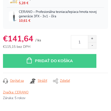
€141,64
/ ks
€115,15 bez DPH
Jednotková
cena:
PRIDAŤ DO KOŠÍKA
Opýtať sa
Strážiť
Zdieľať
Značka:
CERANO
Záruka
:
5 rokov