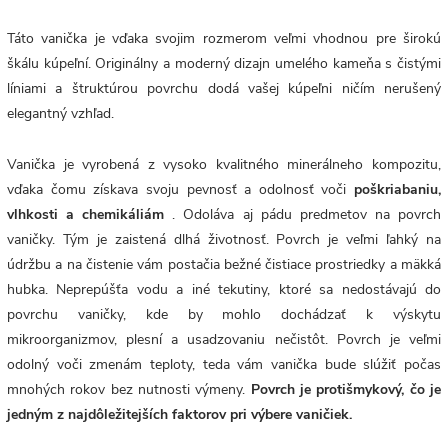
Táto vanička je vďaka svojim rozmerom veľmi vhodnou pre širokú
škálu kúpeľní. Originálny a moderný dizajn umelého kameňa s čistými
líniami a štruktúrou povrchu dodá vašej kúpeľni ničím nerušený
elegantný vzhľad.
Vanička je vyrobená z vysoko kvalitného minerálneho kompozitu,
vďaka čomu získava svoju pevnosť a odolnosť voči
poškriabaniu,
vlhkosti a chemikáliám
. Odoláva aj pádu predmetov na povrch
vaničky. Tým je zaistená dlhá životnosť. Povrch
je veľmi ľahký na
údržbu a na čistenie vám postačia bežné čistiace prostriedky a mäkká
hubka. Neprepúšťa vodu a iné tekutiny, ktoré sa nedostávajú do
povrchu vaničky, kde by mohlo dochádzať k výskytu
mikroorganizmov, plesní a usadzovaniu nečistôt. Povrch je veľmi
odolný voči zmenám teploty, teda vám vanička bude slúžiť počas
mnohých rokov bez nutnosti výmeny.
Povrch je protišmykový, čo je
jedným z najdôležitejších faktorov pri výbere vaničiek.