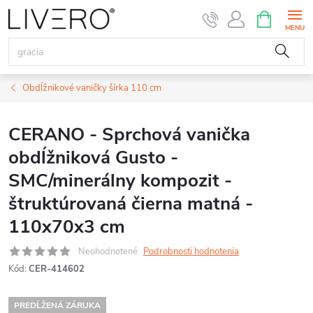
Prejsť
NÁKUPN
KOŠÍK
na
obsah
Obdĺžnikové vaničky šírka 110 cm
CERANO - Sprchová vanička
obdĺžniková Gusto -
SMC/minerálny kompozit -
štruktúrovaná čierna matná -
110x70x3 cm
Neohodnotené
Podrobnosti hodnotenia
Kód:
CER-414602
PREDĹŽENÁ ZÁRUKA