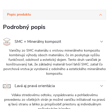
Popis produktu
Podrobný popis
SMC + Minerálny kompozit
Vaničky zo SMC materiálu s vrstvou minerálneho kompozitu
kombinujú výhody oboch materiálov, čo im poskytuje vyššiu
funkčnosť, odolnosť a estetický dojem. Tento druh vaničiek je
konštruovaný tak, že základný materiál tvorí ľahší SMC, zatiaľ čo
povrchová vrstva je vyrobená z odolného a estetického minerálneho
kompozitu.
Ľavá aj pravá orientácia
Vďaka stredovému odtoku, vyspádovaniu a pohľadovému
prevedeniu zo všetkých strán je možné vaničku inštalovať na pravú
aj ľavú stranu a ľahko ju prispôsobiť priestoru aj individuálnym
požiadavkám kúpeľne.