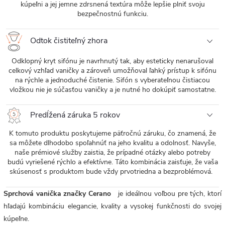
kúpeľni a jej jemne zdrsnená textúra môže lepšie plniť svoju
bezpečnostnú funkciu.
Odtok čistiteľný zhora
Odklopný kryt sifónu je navrhnutý tak, aby esteticky nenarušoval
celkový vzhľad vaničky a zároveň umožňoval ľahký prístup k sifónu
na rýchle a jednoduché čistenie. Sifón s vyberateľnou čistiacou
vložkou nie je súčasťou vaničky a je nutné ho dokúpiť samostatne.
Predĺžená záruka 5 rokov
K tomuto produktu poskytujeme päťročnú záruku, čo znamená, že
sa môžete dlhodobo spoľahnúť na jeho kvalitu a odolnosť. Navyše,
naše prémiové služby zaistia, že prípadné otázky alebo potreby
budú vyriešené rýchlo a efektívne. Táto kombinácia zaisťuje, že vaša
skúsenosť s produktom bude vždy prvotriedna a bezproblémová.
Sprchová vanička značky Cerano
je ideálnou voľbou pre tých, ktorí
hľadajú kombináciu elegancie, kvality a vysokej funkčnosti do svojej
kúpeľne.