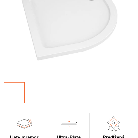
Liaty mramor
Ultra-Plate
Predĺžená