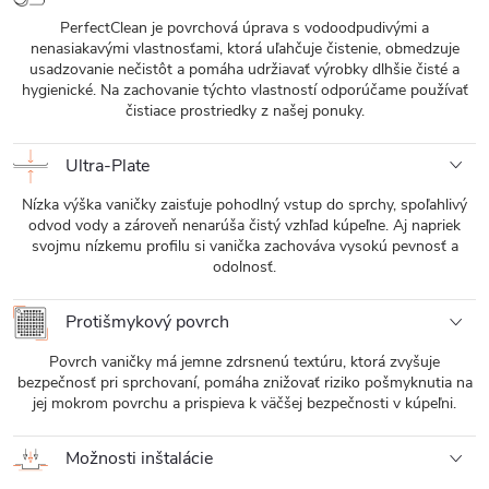
PerfectClean je povrchová úprava s vodoodpudivými a
nenasiakavými vlastnosťami, ktorá uľahčuje čistenie, obmedzuje
usadzovanie nečistôt a pomáha udržiavať výrobky dlhšie čisté a
hygienické. Na zachovanie týchto vlastností odporúčame používať
čistiace prostriedky z našej ponuky.
Ultra-Plate
Nízka výška vaničky zaisťuje pohodlný vstup do sprchy, spoľahlivý
odvod vody a zároveň nenarúša čistý vzhľad kúpeľne. Aj napriek
svojmu nízkemu profilu si vanička zachováva vysokú pevnosť a
odolnosť.
Protišmykový povrch
Povrch vaničky má jemne zdrsnenú textúru, ktorá zvyšuje
bezpečnosť pri sprchovaní, pomáha znižovať riziko pošmyknutia na
jej mokrom povrchu a prispieva k väčšej bezpečnosti v kúpeľni.
Možnosti inštalácie