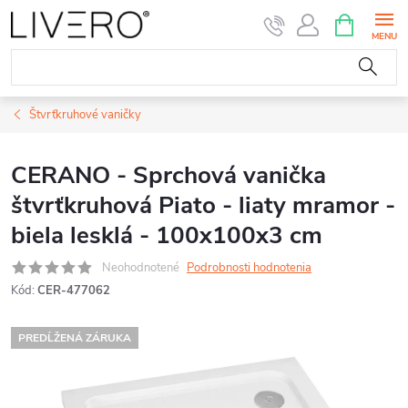
Prejsť
NÁKUPN
KOŠÍK
na
obsah
Štvrťkruhové vaničky
CERANO - Sprchová vanička
štvrťkruhová Piato - liaty mramor -
biela lesklá - 100x100x3 cm
Neohodnotené
Podrobnosti hodnotenia
Kód:
CER-477062
PREDĹŽENÁ ZÁRUKA