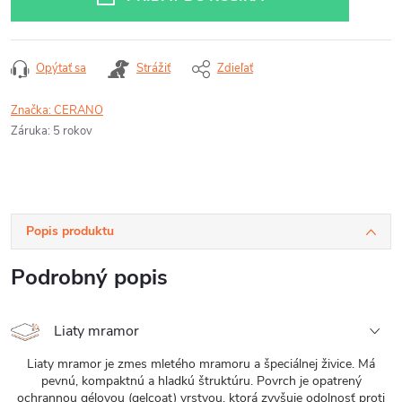
Opýtať sa
Strážiť
Zdieľať
Značka:
CERANO
Záruka
:
5 rokov
Popis produktu
Podrobný popis
Liaty mramor
Liaty mramor je zmes mletého mramoru a špeciálnej živice. Má
pevnú, kompaktnú a hladkú štruktúru. Povrch je opatrený
ochrannou gélovou (gelcoat) vrstvou, ktorá zvyšuje odolnosť proti