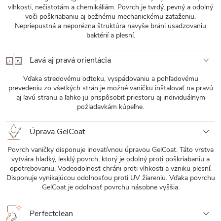
vlhkosti, nečistotám a chemikáliám. Povrch je tvrdý, pevný a odolný
voči poškriabaniu aj bežnému mechanickému zaťaženiu.
Nepriepustná a neporézna štruktúra navyše bráni usadzovaniu
baktérií a plesní.
Ľavá aj pravá orientácia
Vďaka stredovému odtoku, vyspádovaniu a pohľadovému
prevedeniu zo všetkých strán je možné vaničku inštalovať na pravú
aj ľavú stranu a ľahko ju prispôsobiť priestoru aj individuálnym
požiadavkám kúpeľne.
Úprava GelCoat
Povrch vaničky disponuje inovatívnou úpravou GelCoat. Táto vrstva
vytvára hladký, lesklý povrch, ktorý je odolný proti poškriabaniu a
opotrebovaniu. Vodeodolnosť chráni proti vlhkosti a vzniku plesní.
Disponuje vynikajúcou odolnosťou proti UV žiareniu. Vďaka povrchu
GelCoat je odolnosť povrchu násobne vyššia.
Perfectclean