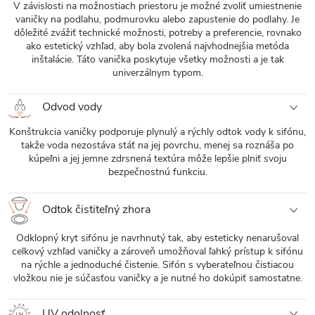
V závislosti na možnostiach priestoru je možné zvoliť umiestnenie
vaničky na podlahu, podmurovku alebo zapustenie do podlahy. Je
dôležité zvážiť technické možnosti, potreby a preferencie, rovnako
ako estetický vzhľad, aby bola zvolená najvhodnejšia metóda
inštalácie. Táto vanička poskytuje všetky možnosti a je tak
univerzálnym typom.
Odvod vody
Konštrukcia vaničky podporuje plynulý a rýchly odtok vody k sifónu,
takže voda nezostáva stáť na jej povrchu, menej sa roznáša po
kúpeľni a jej jemne zdrsnená textúra môže lepšie plniť svoju
bezpečnostnú funkciu.
Odtok čistiteľný zhora
Odklopný kryt sifónu je navrhnutý tak, aby esteticky nenarušoval
celkový vzhľad vaničky a zároveň umožňoval ľahký prístup k sifónu
na rýchle a jednoduché čistenie. Sifón s vyberateľnou čistiacou
vložkou nie je súčasťou vaničky a je nutné ho dokúpiť samostatne.
UV odolnosť