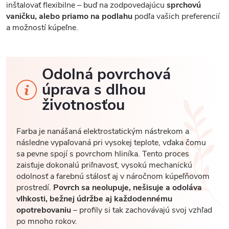
inštalovať flexibilne – buď na zodpovedajúcu
sprchovú
vaničku, alebo priamo na podlahu
podľa vašich preferencií
a možností kúpeľne.
Odolná povrchová
úprava s dlhou
životnosťou
Farba je nanášaná elektrostatickým nástrekom a
následne vypaľovaná pri vysokej teplote, vďaka čomu
sa pevne spojí s povrchom hliníka. Tento proces
zaisťuje dokonalú priľnavosť, vysokú mechanickú
odolnosť a farebnú stálosť aj v náročnom kúpeľňovom
prostredí.
Povrch sa neolupuje, nešisuje a odoláva
vlhkosti, bežnej údržbe aj každodennému
opotrebovaniu
– profily si tak zachovávajú svoj vzhľad
po mnoho rokov.