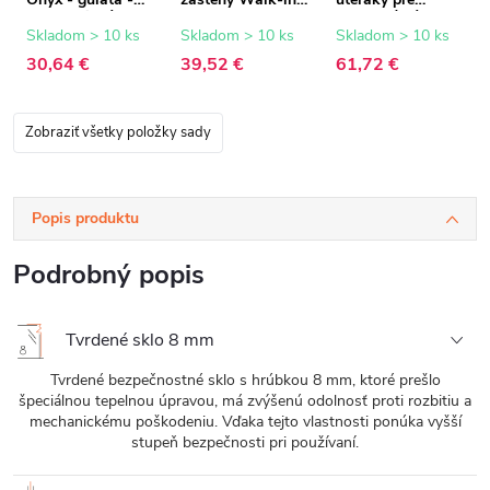
teleskopická -
Onyx - 8 mm -
sprchovú zástenu
chróm - 77-140
chróm - 15 mm
Walk-In - 8-10
Skladom > 10 ks
Skladom > 10 ks
Skladom > 10 ks
cm
mm - chróm - 30
30,64 €
39,52 €
61,72 €
až 160 cm
Zobraziť všetky položky sady
Popis produktu
Podrobný popis
Tvrdené sklo 8 mm
Tvrdené bezpečnostné sklo s hrúbkou 8 mm, ktoré prešlo
špeciálnou tepelnou úpravou, má zvýšenú odolnosť proti rozbitiu a
mechanickému poškodeniu. Vďaka tejto vlastnosti ponúka vyšší
stupeň bezpečnosti pri používaní.