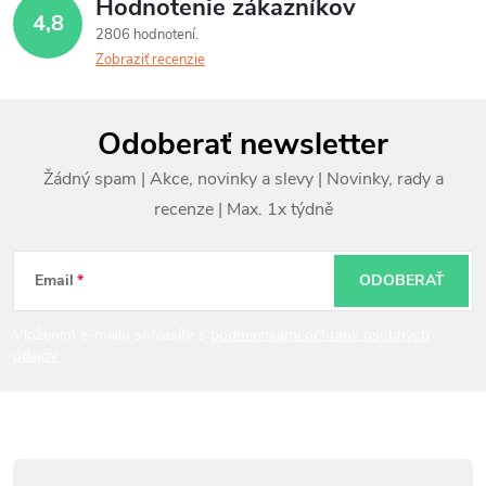
Hodnotenie zákazníkov
4,8
2806 hodnotení
Zobraziť recenzie
Z
Odoberať newsletter
á
p
ä
t
Email
ODOBERAŤ
i
Vložením e-mailu súhlasíte s
podmienkami ochrany osobných
údajov
e