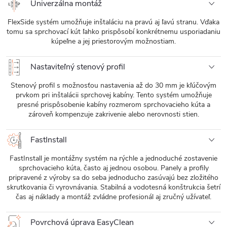
Univerzálna montáž
FlexSide systém umožňuje inštaláciu na pravú aj ľavú stranu. Vďaka
tomu sa sprchovací kút ľahko prispôsobí konkrétnemu usporiadaniu
kúpeľne a jej priestorovým možnostiam.
Nastaviteľný stenový profil
Stenový profil s možnosťou nastavenia až do 30 mm je kľúčovým
prvkom pri inštalácii sprchovej kabíny. Tento systém umožňuje
presné prispôsobenie kabíny rozmerom sprchovacieho kúta a
zároveň kompenzuje zakrivenie alebo nerovnosti stien.
FastInstall
FastInstall je montážny systém na rýchle a jednoduché zostavenie
sprchovacieho kúta, často aj jednou osobou. Panely a profily
pripravené z výroby sa do seba jednoducho zasúvajú bez zložitého
skrutkovania či vyrovnávania. Stabilná a vodotesná konštrukcia šetrí
čas aj náklady a montáž zvládne profesionál aj zručný užívateľ.
Povrchová úprava EasyClean