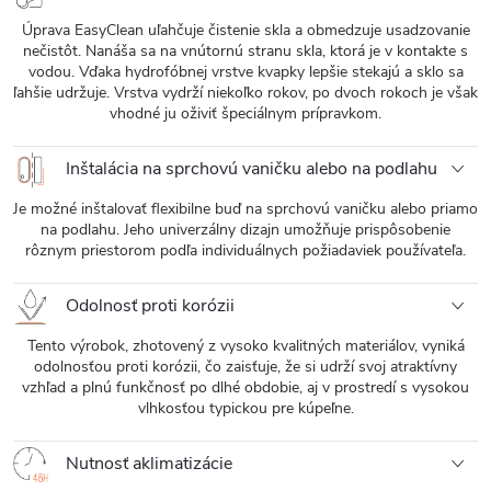
Úprava EasyClean uľahčuje čistenie skla a obmedzuje usadzovanie
nečistôt. Nanáša sa na vnútornú stranu skla, ktorá je v kontakte s
vodou. Vďaka hydrofóbnej vrstve kvapky lepšie stekajú a sklo sa
ľahšie udržuje. Vrstva vydrží niekoľko rokov, po dvoch rokoch je však
vhodné ju oživiť špeciálnym prípravkom.
Inštalácia na sprchovú vaničku alebo na podlahu
Je možné inštalovať flexibilne buď na sprchovú vaničku alebo priamo
na podlahu. Jeho univerzálny dizajn umožňuje prispôsobenie
rôznym priestorom podľa individuálnych požiadaviek používateľa.
Odolnosť proti korózii
Tento výrobok, zhotovený z vysoko kvalitných materiálov, vyniká
odolnosťou proti korózii, čo zaisťuje, že si udrží svoj atraktívny
vzhľad a plnú funkčnosť po dlhé obdobie, aj v prostredí s vysokou
vlhkosťou typickou pre kúpeľne.
Nutnosť aklimatizácie