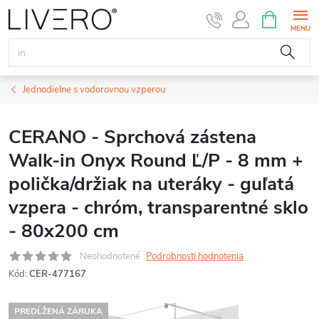
Prejsť
NÁKUPN
KOŠÍK
na
obsah
Jednodielne s vodorovnou vzperou
CERANO - Sprchová zástena
Walk-in Onyx Round Ľ/P - 8 mm +
polička/držiak na uteráky - guľatá
vzpera - chróm, transparentné sklo
- 80x200 cm
Neohodnotené
Podrobnosti hodnotenia
Kód:
CER-477167
PREDĹŽENÁ ZÁRUKA