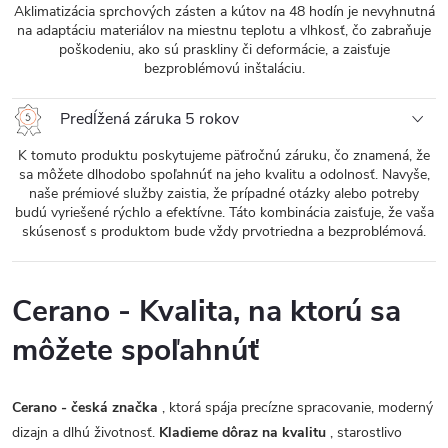
Aklimatizácia sprchových zásten a kútov na 48 hodín je nevyhnutná
na adaptáciu materiálov na miestnu teplotu a vlhkosť, čo zabraňuje
poškodeniu, ako sú praskliny či deformácie, a zaisťuje
bezproblémovú inštaláciu.
Predĺžená záruka 5 rokov
K tomuto produktu poskytujeme päťročnú záruku, čo znamená, že
sa môžete dlhodobo spoľahnúť na jeho kvalitu a odolnosť. Navyše,
naše prémiové služby zaistia, že prípadné otázky alebo potreby
budú vyriešené rýchlo a efektívne. Táto kombinácia zaisťuje, že vaša
skúsenosť s produktom bude vždy prvotriedna a bezproblémová.
Cerano - Kvalita, na ktorú sa
môžete spoľahnúť
Cerano - česká značka
, ktorá spája precízne spracovanie, moderný
dizajn a dlhú životnosť.
Kladieme dôraz na kvalitu
, starostlivo