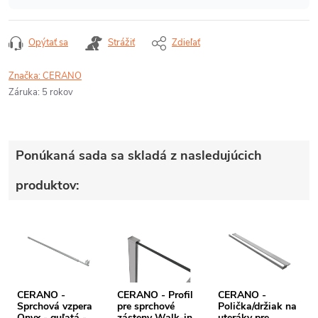
Opýtať sa
Strážiť
Zdieľať
Značka:
CERANO
Záruka
:
5 rokov
Ponúkaná sada sa skladá z nasledujúcich
produktov:
CERANO -
CERANO - Profil
CERANO -
Sprchová vzpera
pre sprchové
Polička/držiak na
Onyx - guľatá -
zásteny Walk-in
uteráky pre