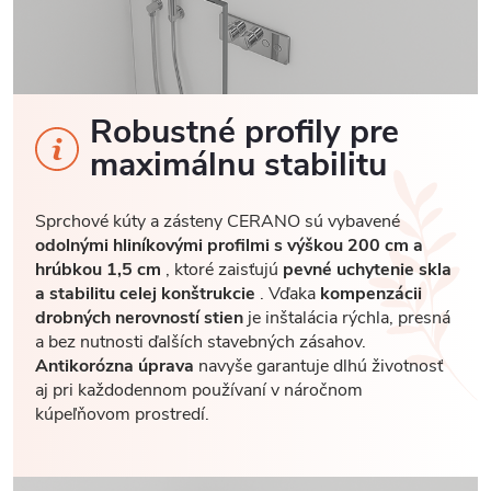
Robustné profily pre
maximálnu stabilitu
Sprchové kúty a zásteny CERANO sú vybavené
odolnými hliníkovými profilmi s výškou 200 cm a
hrúbkou 1,5 cm
, ktoré zaisťujú
pevné uchytenie skla
a stabilitu celej konštrukcie
. Vďaka
kompenzácii
drobných nerovností stien
je inštalácia rýchla, presná
a bez nutnosti ďalších stavebných zásahov.
Antikorózna úprava
navyše garantuje dlhú životnosť
aj pri každodennom používaní v náročnom
kúpeľňovom prostredí.