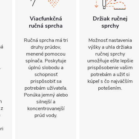
Viacfunkčná
Držiak ručnej
ručná sprcha
sprchy
Ručná sprcha má tri
Možnosť nastavenia
ná
druhy prúdov,
výšky a uhla držiaka
menené pomocou
ručnej sprchy
spínača. Poskytuje
umožňuje ešte lepšie
.
úplnú slobodu a
prispôsobenie vašim
schopnosť
potrebám a užiť si
prispôsobiť sa
kúpeľ s čo najväčším
potrebám užívateľa.
potešením.
Ponúka jemný alebo
h
silnejší a
 z
koncentrovanejší
é
prúd vody.
ri