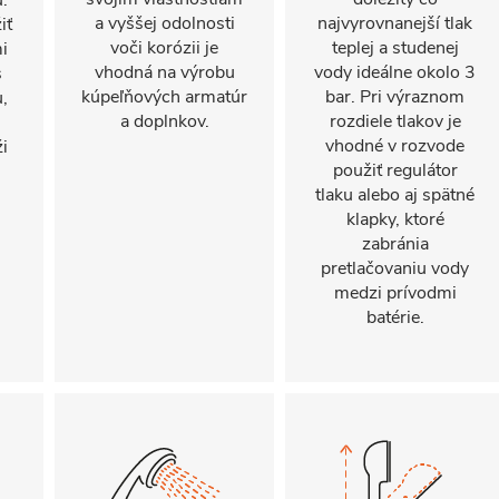
.
a vyššej odolnosti
najvyrovnanejší tlak
iť
voči korózii je
teplej a studenej
i
vhodná na výrobu
vody ideálne okolo 3
s
kúpeľňových armatúr
bar. Pri výraznom
,
a doplnkov.
rozdiele tlakov je
vhodné v rozvode
i
použiť regulátor
tlaku alebo aj spätné
klapky, ktoré
zabránia
pretlačovaniu vody
medzi prívodmi
batérie.