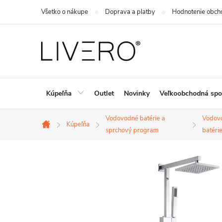
Prejsť
Všetko o nákupe
Doprava a platby
Hodnotenie obch
na
obsah
Kúpeľňa
Outlet
Novinky
Veľkoobchodná spo
Vodovodné batérie a
Vodov
Kúpeľňa
Domov
sprchový program
batéri