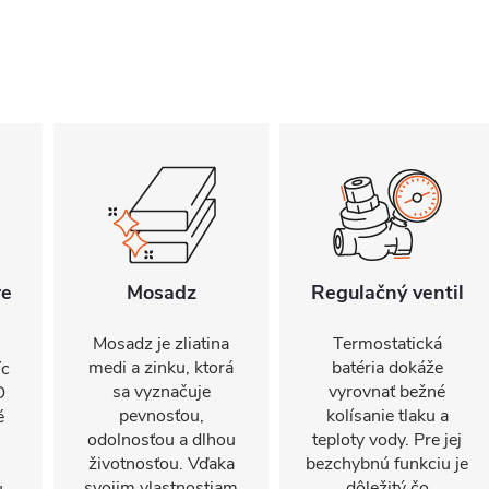
re
Mosadz
Regulačný ventil
Mosadz je zliatina
Termostatická
medi a zinku, ktorá
batéria dokáže
íc
sa vyznačuje
vyrovnať bežné
O
pevnosťou,
kolísanie tlaku a
é
odolnosťou a dlhou
teploty vody. Pre jej
životnosťou. Vďaka
bezchybnú funkciu je
svojim vlastnostiam
dôležitý čo