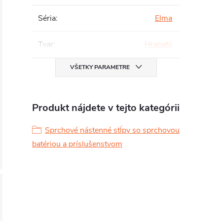
Séria
:
Elma
Tvar
:
Hranatý
VŠETKY PARAMETRE
Produkt nájdete v tejto kategórii
Sprchové nástenné stĺpy so sprchovou
batériou a príslušenstvom