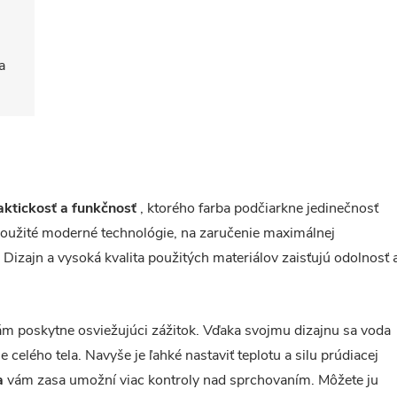
a
aktickosť a funkčnosť
, ktorého farba podčiarkne jedinečnosť
použité moderné technológie, na zaručenie maximálnej
Dizajn a vysoká kvalita použitých materiálov zaisťujú odolnosť 
ám poskytne osviežujúci zážitok. Vďaka svojmu dizajnu sa voda
 celého tela. Navyše je ľahké nastaviť teplotu a silu prúdiacej
a
vám zasa umožní viac kontroly nad sprchovaním. Môžete ju