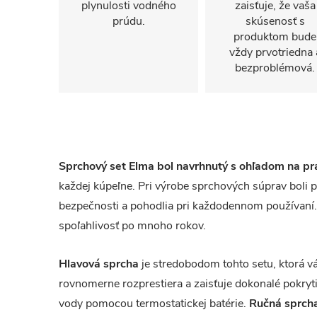
plynulosti vodného
zaisťuje, že vaša
prúdu.
skúsenosť s
produktom bude
vždy prvotriedna 
bezproblémová.
Sprchový set Elma bol navrhnutý s ohľadom na pr
každej kúpeľne. Pri výrobe sprchových súprav boli 
bezpečnosti a pohodlia pri každodennom používaní. 
spoľahlivosť po mnoho rokov.
Hlavová sprcha
je stredobodom tohto setu, ktorá v
rovnomerne rozprestiera a zaisťuje dokonalé pokrytie
vody pomocou termostatickej batérie.
Ručná sprch