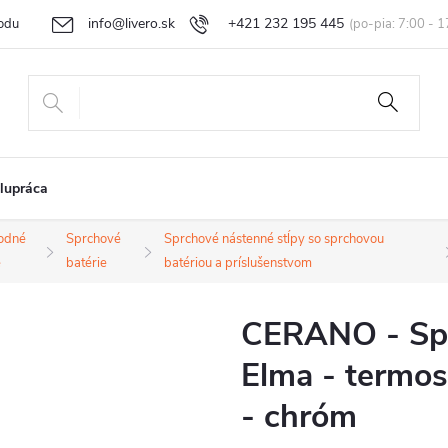
info@livero.sk
+421 232 195 445
odu
Vrátenie tovaru a reklamácia
Obchodné podmienky
Podmi
lupráca
odné
Sprchové
Sprchové nástenné stĺpy so sprchovou
e
batérie
batériou a príslušenstvom
CERANO - Spr
Elma - termos
- chróm