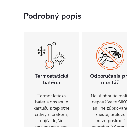
Podrobný popis
Termostatická
Odporúčania p
batéria
montáž
Termostatická
Na utiahnutie mat
batéria obsahuje
nepoužívajte SIK
kartušu s teplotne
ani iné zúbkovan
citlivým prvkom,
kliešte, pretože
najčastejšie
môžu poškodiť