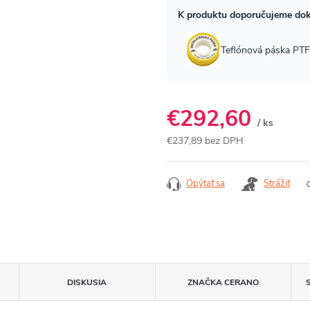
€292,60
/ ks
€237,89 bez DPH
Jednotková
cena:
Opýtať sa
Strážiť
DISKUSIA
ZNAČKA
CERANO