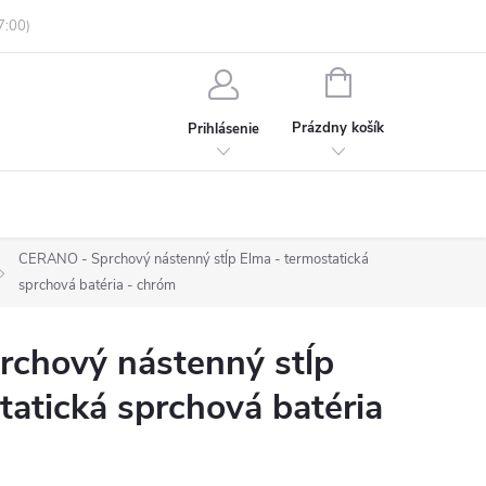
enky ochrany osobných údajov
Informácie o objednávke
NÁKUPNÝ
KOŠÍK
Prázdny košík
Prihlásenie
CERANO - Sprchový nástenný stĺp Elma - termostatická
sprchová batéria - chróm
chový nástenný stĺp
tatická sprchová batéria