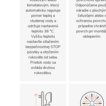
voskovým alebo
povrchovú úpravu
bimetalovým, ktorý
Odporúčame použ
automaticky reguluje
náradie s plochým
pomer teplej a
čeľusťami alebo 
studenej vody a
ochranou povrchu
udržuje nastavenú
prípadne chrániť
teplotu 38 °C.
povrch pri montáž
Vyššiu teplotu
oblepením.
nastavíte stlačením
bezpečnostnej STOP
poistky a otočením
rukoväte od seba.
Prietok vody sa
ovláda druhou
rukoväťou.