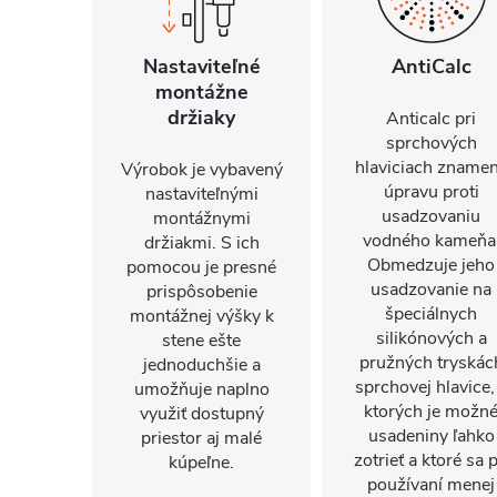
Nastaviteľné
AntiCalc
montážne
držiaky
Anticalc pri
sprchových
hlaviciach zname
Výrobok je vybavený
úpravu proti
nastaviteľnými
usadzovaniu
montážnymi
vodného kameňa
držiakmi. S ich
Obmedzuje jeho
pomocou je presné
usadzovanie na
prispôsobenie
špeciálnych
montážnej výšky k
silikónových a
stene ešte
pružných tryskác
jednoduchšie a
sprchovej hlavice,
umožňuje naplno
ktorých je možn
využiť dostupný
usadeniny ľahko
priestor aj malé
zotrieť a ktoré sa p
kúpeľne.
používaní menej