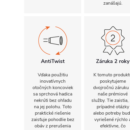
zanášajú.
AntiTwist
Záruka 2 roky
Vďaka použitiu
K tomuto produkt
inovatívnych
poskytujeme
otočných koncoviek
dvojročnú záruku
sa sprchová hadica
naše prémiové
nekrúti bez ohľadu
služby. Tie zaistia,
na jej polohu. Toto
prípadné otázky
praktické riešenie
alebo potreby bu
zaisťuje pohodlie bez
vyriešené rýchlo 
obáv z prerušenia
efektívne, čo