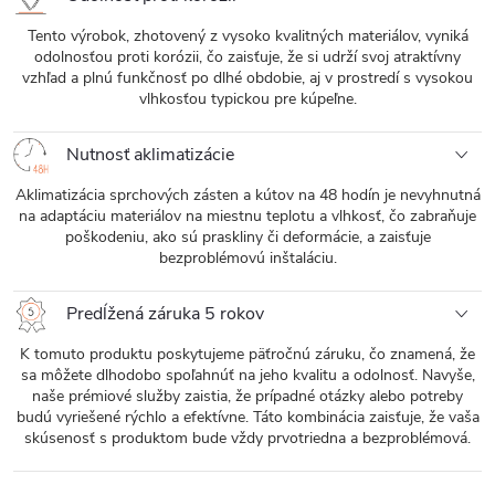
Tento výrobok, zhotovený z vysoko kvalitných materiálov, vyniká
odolnosťou proti korózii, čo zaisťuje, že si udrží svoj atraktívny
vzhľad a plnú funkčnosť po dlhé obdobie, aj v prostredí s vysokou
vlhkosťou typickou pre kúpeľne.
Nutnosť aklimatizácie
Aklimatizácia sprchových zásten a kútov na 48 hodín je nevyhnutná
na adaptáciu materiálov na miestnu teplotu a vlhkosť, čo zabraňuje
poškodeniu, ako sú praskliny či deformácie, a zaisťuje
bezproblémovú inštaláciu.
Predĺžená záruka 5 rokov
K tomuto produktu poskytujeme päťročnú záruku, čo znamená, že
sa môžete dlhodobo spoľahnúť na jeho kvalitu a odolnosť. Navyše,
naše prémiové služby zaistia, že prípadné otázky alebo potreby
budú vyriešené rýchlo a efektívne. Táto kombinácia zaisťuje, že vaša
skúsenosť s produktom bude vždy prvotriedna a bezproblémová.