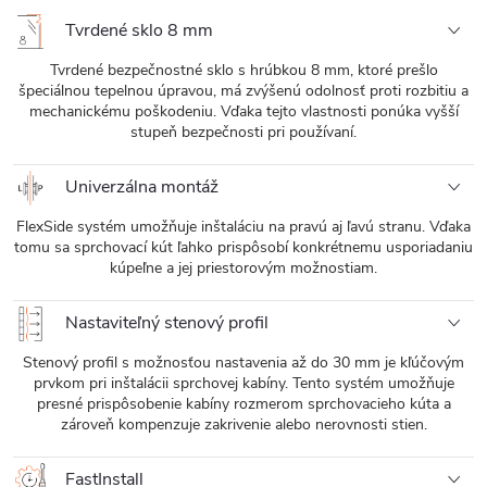
Tvrdené sklo 8 mm
Tvrdené bezpečnostné sklo s hrúbkou 8 mm, ktoré prešlo
špeciálnou tepelnou úpravou, má zvýšenú odolnosť proti rozbitiu a
mechanickému poškodeniu. Vďaka tejto vlastnosti ponúka vyšší
stupeň bezpečnosti pri používaní.
Univerzálna montáž
FlexSide systém umožňuje inštaláciu na pravú aj ľavú stranu. Vďaka
tomu sa sprchovací kút ľahko prispôsobí konkrétnemu usporiadaniu
kúpeľne a jej priestorovým možnostiam.
Nastaviteľný stenový profil
Stenový profil s možnosťou nastavenia až do 30 mm je kľúčovým
prvkom pri inštalácii sprchovej kabíny. Tento systém umožňuje
presné prispôsobenie kabíny rozmerom sprchovacieho kúta a
zároveň kompenzuje zakrivenie alebo nerovnosti stien.
FastInstall