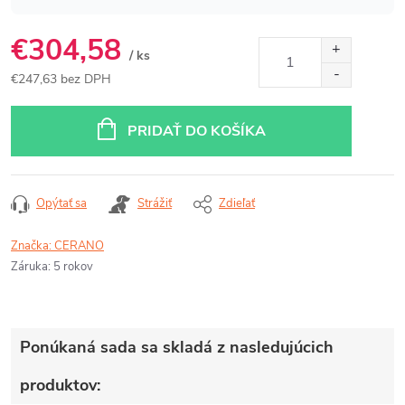
€304,58
/ ks
€247,63 bez DPH
Jednotková
cena:
PRIDAŤ DO KOŠÍKA
Opýtať sa
Strážiť
Zdieľať
Značka:
CERANO
Záruka
:
5 rokov
Ponúkaná sada sa skladá z nasledujúcich
produktov: