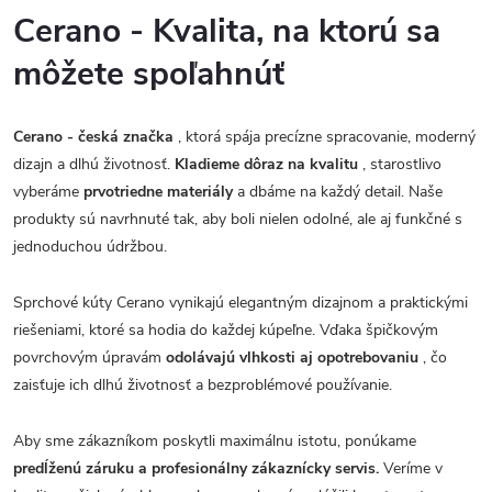
Cerano - Kvalita, na ktorú sa
môžete spoľahnúť
Cerano - česká značka
, ktorá spája precízne spracovanie, moderný
dizajn a dlhú životnosť.
Kladieme dôraz na kvalitu
, starostlivo
vyberáme
prvotriedne materiály
a dbáme na každý detail. Naše
produkty sú navrhnuté tak, aby boli nielen odolné, ale aj funkčné s
jednoduchou údržbou.
Sprchové kúty Cerano vynikajú elegantným dizajnom a praktickými
riešeniami, ktoré sa hodia do každej kúpeľne. Vďaka špičkovým
povrchovým úpravám
odolávajú vlhkosti aj opotrebovaniu
, čo
zaisťuje ich dlhú životnosť a bezproblémové používanie.
Aby sme zákazníkom poskytli maximálnu istotu, ponúkame
predĺženú záruku a profesionálny zákaznícky servis.
Veríme v