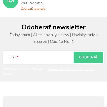
4,8
2806 hodnotení
Zobraziť recenzie
Z
Odoberať newsletter
á
p
ä
t
Email
ODOBERAŤ
i
Vložením e-mailu súhlasíte s
podmienkami ochrany osobných
údajov
e