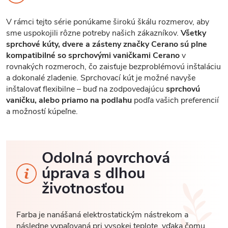
V rámci tejto série ponúkame širokú škálu rozmerov, aby
sme uspokojili rôzne potreby našich zákazníkov.
Všetky
sprchové kúty, dvere a zásteny značky Cerano sú plne
kompatibilné so sprchovými vaničkami Cerano
v
rovnakých rozmeroch, čo zaisťuje bezproblémovú inštaláciu
a dokonalé zladenie. Sprchovací kút je možné navyše
inštalovať flexibilne – buď na zodpovedajúcu
sprchovú
vaničku, alebo priamo na podlahu
podľa vašich preferencií
a možností kúpeľne.
Odolná povrchová
úprava s dlhou
životnosťou
Farba je nanášaná elektrostatickým nástrekom a
následne vypaľovaná pri vysokej teplote, vďaka čomu