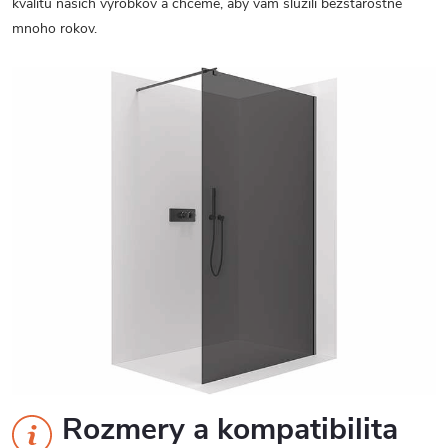
kvalitu našich výrobkov a chceme, aby vám slúžili bezstarostne
mnoho rokov.
Rozmery a kompatibilita