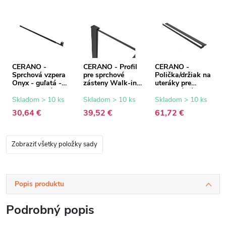
CERANO -
CERANO - Profil
CERANO -
Sprchová vzpera
pre sprchové
Polička/držiak na
Onyx - guľatá -
zásteny Walk-in
uteráky pre
teleskopická -
Onyx - 8 mm -
sprchovú zástenu
čierna matná -
čierna matná - 15
Walk-In - 8-10
Skladom > 10 ks
Skladom > 10 ks
Skladom > 10 ks
77-140 cm
mm
mm - čierna
30,64 €
39,52 €
61,72 €
matná - 30 až
160 cm
Zobraziť všetky položky sady
Popis produktu
Podrobný popis