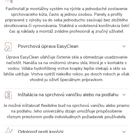
FastInstall je montážny systém na rýchle a jednoduché zostavenie
sprchovacieho kúta, často aj jednou osobou. Panely a profily
pripravené z výroby sa do seba jednoducho zasúvajú bez zložitého
skrutkovania či vyrovnávania. Stabilná a vodotesná konštrukcia šetrí
čas aj náklady a montáž zvládne profesionál aj zručný užívateľ.
Povrchová úprava EasyClean
Úprava EasyClean uľahčuje čistenie skla a obmedzuje usadzovanie
nečistôt. Nanáša sa na vnútornú stranu skla, ktorá je v kontakte s
vodou. Vďaka hydrofóbnej vrstve kvapky lepšie stekajú a sklo sa
ľahšie udržuje. Vrstva vydrží niekoľko rokov, po dvoch rokoch je však
vhodné ju oživiť špeciálnym prípravkom.
Inštalácia na sprchovú vaničku alebo na podlahu
Je možné inštalovať flexibilne buď na sprchovú vaničku alebo priamo
na podlahu. Jeho univerzálny dizajn umožňuje prispôsobenie
rôznym priestorom podľa individuálnych požiadaviek používateľa.
Odolnosť proti korózii