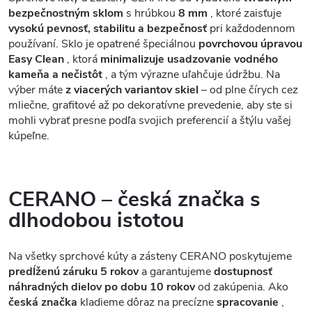
bezpečnostným sklom
s hrúbkou
8 mm
, ktoré zaisťuje
vysokú pevnosť, stabilitu a bezpečnosť
pri každodennom
používaní. Sklo je opatrené špeciálnou
povrchovou úpravou
Easy Clean
, ktorá
minimalizuje usadzovanie vodného
kameňa a nečistôt
, a tým výrazne uľahčuje údržbu. Na
výber máte
z viacerých variantov skiel
– od plne čírych cez
mliečne, grafitové až po dekoratívne prevedenie, aby ste si
mohli vybrať presne podľa svojich preferencií a štýlu vašej
kúpeľne.
CERANO – česká značka s
dlhodobou istotou
Na všetky sprchové kúty a zásteny CERANO poskytujeme
predĺženú záruku 5 rokov
a garantujeme
dostupnosť
náhradných dielov po dobu 10 rokov
od zakúpenia. Ako
česká značka
kladieme dôraz na precízne
spracovanie
,