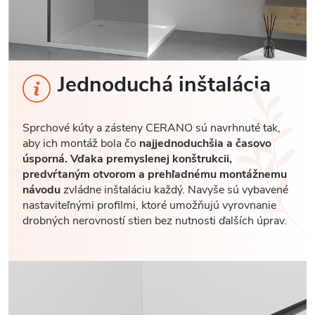
Jednoduchá inštalácia
Sprchové kúty a zásteny CERANO sú navrhnuté tak,
aby ich montáž bola čo
najjednoduchšia a časovo
úsporná. Vďaka premyslenej konštrukcii,
predvŕtaným otvorom a prehľadnému montážnemu
návodu
zvládne inštaláciu každý. Navyše sú vybavené
nastaviteľnými profilmi, ktoré umožňujú vyrovnanie
drobných nerovností stien bez nutnosti ďalších úprav.