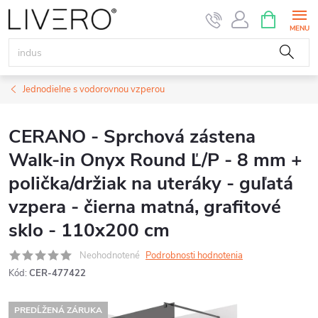
Prejsť
NÁKUPN
KOŠÍK
na
obsah
Jednodielne s vodorovnou vzperou
CERANO - Sprchová zástena
Walk-in Onyx Round Ľ/P - 8 mm +
polička/držiak na uteráky - guľatá
vzpera - čierna matná, grafitové
sklo - 110x200 cm
Neohodnotené
Podrobnosti hodnotenia
Kód:
CER-477422
PREDĹŽENÁ ZÁRUKA