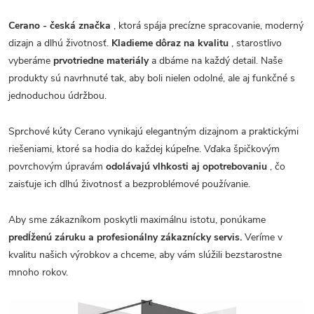
Cerano - česká značka
, ktorá spája precízne spracovanie, moderný
dizajn a dlhú životnosť.
Kladieme dôraz na kvalitu
, starostlivo
vyberáme
prvotriedne materiály
a dbáme na každý detail. Naše
produkty sú navrhnuté tak, aby boli nielen odolné, ale aj funkčné s
jednoduchou údržbou.
Sprchové kúty Cerano vynikajú elegantným dizajnom a praktickými
riešeniami, ktoré sa hodia do každej kúpeľne. Vďaka špičkovým
povrchovým úpravám
odolávajú vlhkosti aj opotrebovaniu
, čo
zaisťuje ich dlhú životnosť a bezproblémové používanie.
Aby sme zákazníkom poskytli maximálnu istotu, ponúkame
predĺženú záruku a profesionálny zákaznícky servis.
Veríme v
kvalitu našich výrobkov a chceme, aby vám slúžili bezstarostne
mnoho rokov.