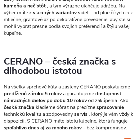
kameňa a nečistôt
, a tým výrazne uľahčuje údržbu. Na
výber máte
z viacerých variantov skiel
– od plne čírych cez
mliečne, grafitové až po dekoratívne prevedenie, aby ste si
mohli vybrať presne podľa svojich preferencií a štýlu vašej
kúpeľne.
CERANO – česká značka s
dlhodobou istotou
Na všetky sprchové kúty a zásteny CERANO poskytujeme
predĺženú záruku 5 rokov
a garantujeme
dostupnosť
náhradných dielov po dobu 10 rokov
od zakúpenia. Ako
česká značka
kladieme dôraz na precízne
spracovanie
,
technickú
kvalitu
a zodpovedný
servis
, ktorý je vám vždy k
dispozícii. S CERANO máte istotu kúpeľne, ktorá funguje
spoľahlivo dnes aj za mnoho rokov
– bez kompromisov.