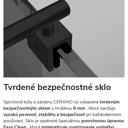
Tvrdené bezpečnostné sklo
Sprchové kúty a zásteny CERANO sú vybavené
tvrdeným
bezpečnostným sklom
s hrúbkou
8 mm
, ktoré zaisťuje
vysokú pevnosť, stabilitu a bezpečnosť
pri každodennom
používaní. Sklo je opatrené špeciálnou
povrchovou úpravou
Easy Clean
, ktorá
minimalizuje usadzovanie vodného