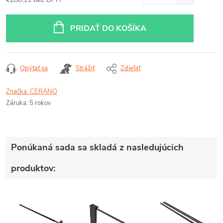
Jednotková
cena:
PRIDAŤ DO KOŠÍKA
Opýtať sa
Strážiť
Zdieľať
Značka:
CERANO
Záruka
:
5 rokov
Ponúkaná sada sa skladá z nasledujúcich
produktov: