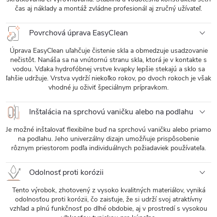
čas aj náklady a montáž zvládne profesionál aj zručný užívateľ.
Povrchová úprava EasyClean
Úprava EasyClean uľahčuje čistenie skla a obmedzuje usadzovanie
nečistôt. Nanáša sa na vnútornú stranu skla, ktorá je v kontakte s
vodou. Vďaka hydrofóbnej vrstve kvapky lepšie stekajú a sklo sa
ľahšie udržuje. Vrstva vydrží niekoľko rokov, po dvoch rokoch je však
vhodné ju oživiť špeciálnym prípravkom.
Inštalácia na sprchovú vaničku alebo na podlahu
Je možné inštalovať flexibilne buď na sprchovú vaničku alebo priamo
na podlahu. Jeho univerzálny dizajn umožňuje prispôsobenie
rôznym priestorom podľa individuálnych požiadaviek používateľa.
Odolnosť proti korózii
Tento výrobok, zhotovený z vysoko kvalitných materiálov, vyniká
odolnosťou proti korózii, čo zaisťuje, že si udrží svoj atraktívny
vzhľad a plnú funkčnosť po dlhé obdobie, aj v prostredí s vysokou