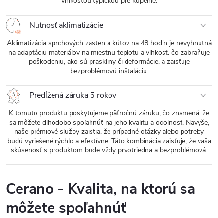
vlhkosťou typickou pre kúpeľne.
Nutnosť aklimatizácie
Aklimatizácia sprchových zásten a kútov na 48 hodín je nevyhnutná
na adaptáciu materiálov na miestnu teplotu a vlhkosť, čo zabraňuje
poškodeniu, ako sú praskliny či deformácie, a zaisťuje
bezproblémovú inštaláciu.
Predĺžená záruka 5 rokov
K tomuto produktu poskytujeme päťročnú záruku, čo znamená, že
sa môžete dlhodobo spoľahnúť na jeho kvalitu a odolnosť. Navyše,
naše prémiové služby zaistia, že prípadné otázky alebo potreby
budú vyriešené rýchlo a efektívne. Táto kombinácia zaisťuje, že vaša
skúsenosť s produktom bude vždy prvotriedna a bezproblémová.
Cerano - Kvalita, na ktorú sa
môžete spoľahnúť