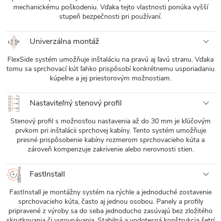
mechanickému poškodeniu. Vďaka tejto vlastnosti ponúka vyšší
stupeň bezpečnosti pri používaní.
Univerzálna montáž
FlexSide systém umožňuje inštaláciu na pravú aj ľavú stranu. Vďaka
tomu sa sprchovací kút ľahko prispôsobí konkrétnemu usporiadaniu
kúpeľne a jej priestorovým možnostiam.
Nastaviteľný stenový profil
Stenový profil s možnosťou nastavenia až do 30 mm je kľúčovým
prvkom pri inštalácii sprchovej kabíny. Tento systém umožňuje
presné prispôsobenie kabíny rozmerom sprchovacieho kúta a
zároveň kompenzuje zakrivenie alebo nerovnosti stien.
FastInstall
FastInstall je montážny systém na rýchle a jednoduché zostavenie
sprchovacieho kúta, často aj jednou osobou. Panely a profily
pripravené z výroby sa do seba jednoducho zasúvajú bez zložitého
skrutkovania či vyrovnávania. Stabilná a vodotesná konštrukcia šetrí