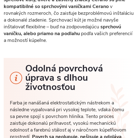
kompatibilné so sprchovými vaničkami Cerano
v
rovnakých rozmeroch, čo zaisťuje bezproblémovú inštaláciu
a dokonalé zladenie. Sprchovací kút je možné navyše
inštalovať flexibilne – buď na zodpovedajúcu
sprchovú
vaničku, alebo priamo na podlahu
podľa vašich preferencií
a možností kúpeľne.
Odolná povrchová
úprava s dlhou
životnosťou
Farba je nanášaná elektrostatickým nástrekom a
následne vypaľovaná pri vysokej teplote, vďaka čomu
sa pevne spojí s povrchom hliníka. Tento proces
zaisťuje dokonalú priľnavosť, vysokú mechanickú
odolnosť a farebnú stálosť aj v náročnom kúpeľňovom
prostredí.
Povrch sa neolupuje, nešisuje a odoláva