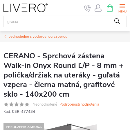
Prejsť
NÁKUPN
KOŠÍK
na
obsah
Jednodielne s vodorovnou vzperou
CERANO - Sprchová zástena
Walk-in Onyx Round Ľ/P - 8 mm +
polička/držiak na uteráky - guľatá
vzpera - čierna matná, grafitové
sklo - 140x200 cm
Neohodnotené
Podrobnosti hodnotenia
Kód:
CER-477434
PREDĹŽENÁ ZÁRUKA