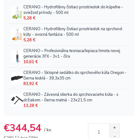
€344,54
/ ks
€280,11 bez DPH