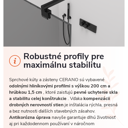
Robustné profily pre
maximálnu stabilitu
Sprchové kúty a zásteny CERANO sú vybavené
odolnými hliníkovými profilmi s výškou 200 cm a
hrúbkou 1,5 cm
, ktoré zaisťujú
pevné uchytenie skla
a stabilitu celej konštrukcie
. Vďaka
kompenzácii
drobných nerovností stien
je inštalácia rýchla, presná
a bez nutnosti ďalších stavebných zásahov.
Antikorózna úprava
navyše garantuje dlhú životnosť
aj pri každodennom používaní v náročnom