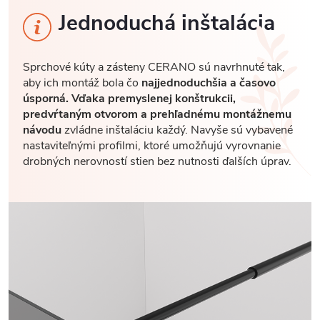
Jednoduchá inštalácia
Sprchové kúty a zásteny CERANO sú navrhnuté tak,
aby ich montáž bola čo
najjednoduchšia a časovo
úsporná. Vďaka premyslenej konštrukcii,
predvŕtaným otvorom a prehľadnému montážnemu
návodu
zvládne inštaláciu každý. Navyše sú vybavené
nastaviteľnými profilmi, ktoré umožňujú vyrovnanie
drobných nerovností stien bez nutnosti ďalších úprav.