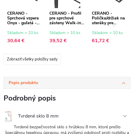
CERANO -
CERANO - Profil
CERANO -
Sprchová vzpera
pre sprchové
Polička/držiak na
Onyx - guľatá -
zásteny Walk-in
uteráky pre
teleskopická -
Onyx - 8 mm -
sprchovú zástenu
čierna matná -
čierna matná - 15
Walk-In - 8-10
Skladom > 10 ks
Skladom > 10 ks
Skladom > 10 ks
77-140 cm
mm
mm - čierna
30,64 €
39,52 €
61,72 €
matná - 30 až
160 cm
Zobraziť všetky položky sady
Popis produktu
Podrobný popis
Tvrdené sklo 8 mm
Tvrdené bezpečnostné sklo s hrúbkou 8 mm, ktoré prešlo
špeciálnou tepelnou úpravou, má zvýšenú odolnosť proti rozbitiu a