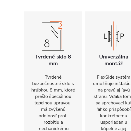
Tvrdené sklo 8
Univerzálna
mm
montáž
Tvrdené
FlexSide systém
bezpečnostné sklo s
umožňuje inštalác
hrúbkou 8 mm, ktoré
na pravú aj ľavú
prešlo špeciálnou
stranu. Vďaka to
tepelnou úpravou,
sa sprchovací kú
má zvýšenú
ľahko prispôsobí
odolnosť proti
konkrétnemu
rozbitiu a
usporiadaniu
mechanickému
kúpeľne a jej