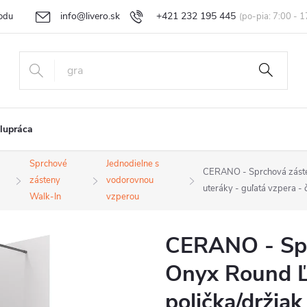
info@livero.sk
+421 232 195 445
odu
Vrátenie tovaru a reklamácia
Obchodné podmienky
Podmi
lupráca
Sprchové
Jednodielne s
CERANO - Sprchová záste
zásteny
vodorovnou
uteráky - guľatá vzpera -
Walk-In
vzperou
CERANO - Spr
Onyx Round Ľ
polička/držiak