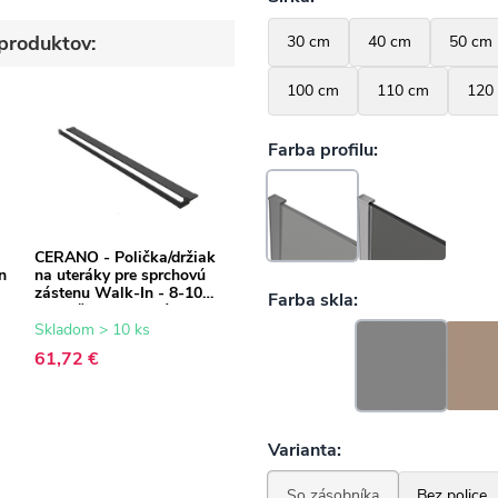
produktov:
CERANO - Polička/držiak
n
na uteráky pre sprchovú
zástenu Walk-In - 8-10
mm - čierna matná - 30
až 160 cm
Skladom > 10 ks
61,72 €