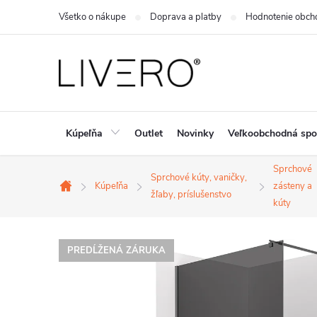
Prejsť
Všetko o nákupe
Doprava a platby
Hodnotenie obch
na
obsah
Kúpeľňa
Outlet
Novinky
Veľkoobchodná spo
Sprchové
Sprchové kúty, vaničky,
Kúpeľňa
zásteny a
Domov
žľaby, príslušenstvo
kúty
PREDĹŽENÁ ZÁRUKA