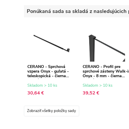
Ponúkaná sada sa skladá z nasledujúcich 
CERANO - Sprchová
CERANO - Profil pre
vzpera Onyx - guľatá -
sprchové zásteny Walk-i
teleskopická - čierna
Onyx - 8 mm - čierna
matná - 77-140 cm
matná - 15 mm
Skladom > 10 ks
Skladom > 10 ks
30,64 €
39,52 €
Zobraziť všetky položky sady