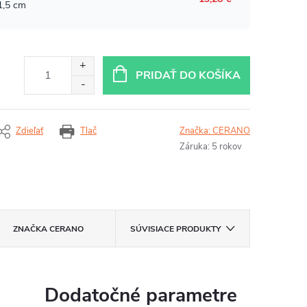
PRIDAŤ DO KOŠÍKA
Zdieľať
Tlač
Značka:
CERANO
Záruka
:
5 rokov
ZNAČKA
CERANO
SÚVISIACE PRODUKTY
Dodatočné parametre