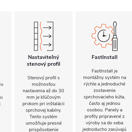
Nastaviteľný
FastInstall
stenový profil
FastInstall je
montážny systém na
Stenový profil s
rýchle a jednoduché
iu
možnosťou
zostavenie
nastavenia až do 30
sprchovacieho kúta,
mu
mm je kľúčovým
často aj jednou
t
prvkom pri inštalácii
osobou. Panely a
sprchovej kabíny.
profily pripravené z
Tento systém
výroby sa do seba
umožňuje presné
jednoducho zasúvajú
prispôsobenie