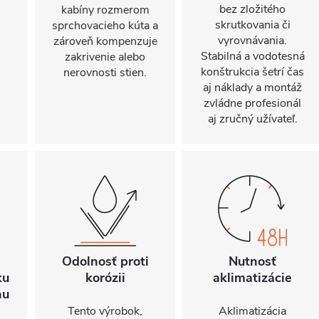
bez zložitého
kabíny rozmerom
skrutkovania či
sprchovacieho kúta a
vyrovnávania.
zároveň kompenzuje
Stabilná a vodotesná
zakrivenie alebo
konštrukcia šetrí čas
nerovnosti stien.
aj náklady a montáž
zvládne profesionál
aj zručný užívateľ.
Odolnosť proti
Nutnosť
ku
korózii
aklimatizácie
hu
Tento výrobok,
Aklimatizácia