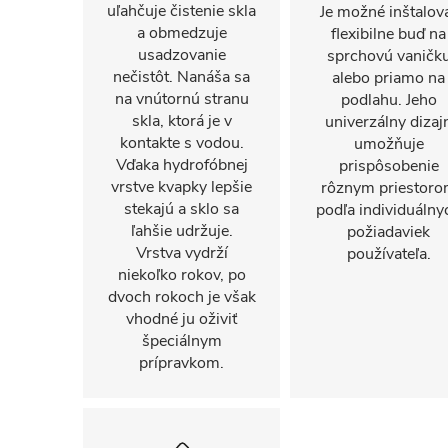
uľahčuje čistenie skla
Je možné inštalov
a obmedzuje
flexibilne buď na
usadzovanie
sprchovú vaničk
nečistôt. Nanáša sa
alebo priamo na
na vnútornú stranu
podlahu. Jeho
skla, ktorá je v
univerzálny dizaj
kontakte s vodou.
umožňuje
Vďaka hydrofóbnej
prispôsobenie
vrstve kvapky lepšie
rôznym priestor
stekajú a sklo sa
podľa individuálny
ľahšie udržuje.
požiadaviek
Vrstva vydrží
používateľa.
niekoľko rokov, po
dvoch rokoch je však
vhodné ju oživiť
špeciálnym
prípravkom.