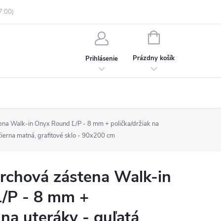
enky ochrany osobných údajov
Informácie o objednávke
NÁKUPNÝ
KOŠÍK
Prázdny košík
Prihlásenie
na Walk-in Onyx Round Ľ/P - 8 mm + polička/držiak na
 čierna matná, grafitové sklo - 90x200 cm
chová zástena Walk-in
/P - 8 mm +
 na uteráky - guľatá