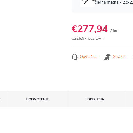
€277,94
/ ks
€225,97 bez DPH
Jednotková
cena:
Opýtať sa
Strážiť
E
HODNOTENIE
DISKUSIA