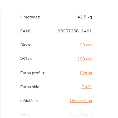
Hmotnosť
:
42.5 kg
EAN
:
8595725611461
Šírka
:
90 cm
Výška
:
200 cm
Farba profilu
:
Čierna
Farba skla
:
Grafit
Inštalácia
:
Univerzálna
Séria
:
Onyx Round