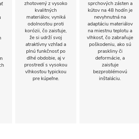
zhotovený z vysoko
sprchových zásten a
ať
kvalitných
kútov na 48 hodín je
materiálov, vyniká
nevyhnutná na
u
odolnosťou proti
adaptáciu materiálov
korózii, čo zaisťuje,
na miestnu teplotu a
že si udrží svoj
vlhkosť, čo zabraňuje
n
atraktívny vzhľad a
poškodeniu, ako sú
plnú funkčnosť po
praskliny či
dlhé obdobie, aj v
deformácie, a
om
prostredí s vysokou
zaisťuje
ch
vlhkosťou typickou
bezproblémovú
pre kúpeľne.
inštaláciu.