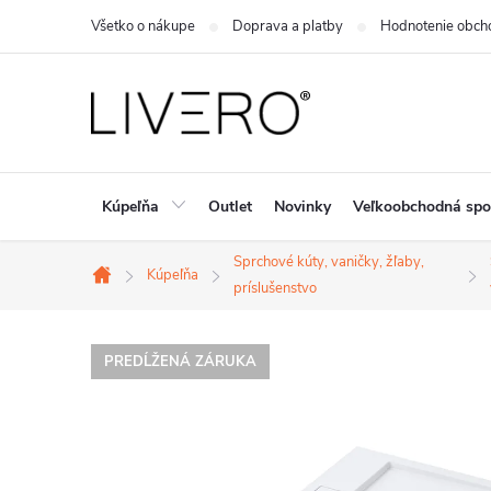
Prejsť
Všetko o nákupe
Doprava a platby
Hodnotenie obch
na
obsah
Kúpeľňa
Outlet
Novinky
Veľkoobchodná spo
Sprchové kúty, vaničky, žľaby,
Kúpeľňa
Domov
príslušenstvo
PREDĹŽENÁ ZÁRUKA