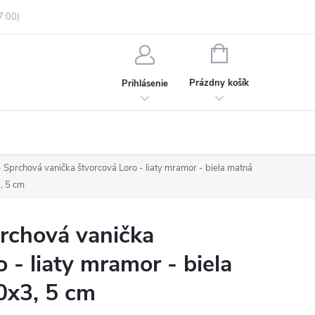
enky ochrany osobných údajov
Informácie o objednávke
NÁKUPNÝ
KOŠÍK
Prázdny košík
Prihlásenie
prchová vanička štvorcová Loro - liaty mramor - biela matná
, 5 cm
chová vanička
 - liaty mramor - biela
0x3, 5 cm