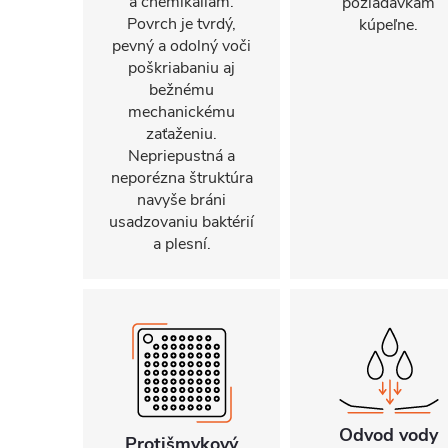
a chemikáliám.
požiadavkám
Povrch je tvrdý,
kúpeľne.
pevný a odolný voči
poškriabaniu aj
bežnému
mechanickému
zaťaženiu.
Nepriepustná a
neporézna štruktúra
navyše bráni
usadzovaniu baktérií
a plesní.
Odvod vody
Protišmykový