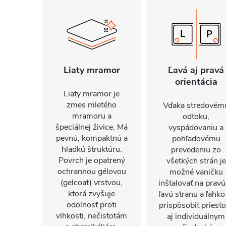
Liaty mramor
Ľavá aj pravá
orientácia
Liaty mramor je
zmes mletého
Vďaka stredovém
mramoru a
odtoku,
špeciálnej živice. Má
vyspádovaniu a
pevnú, kompaktnú a
pohľadovému
hladkú štruktúru.
prevedeniu zo
Povrch je opatrený
všetkých strán je
ochrannou gélovou
možné vaničku
(gelcoat) vrstvou,
inštalovať na pravú
ktorá zvyšuje
ľavú stranu a ľahko
odolnosť proti
prispôsobiť priest
vlhkosti, nečistotám
aj individuálnym