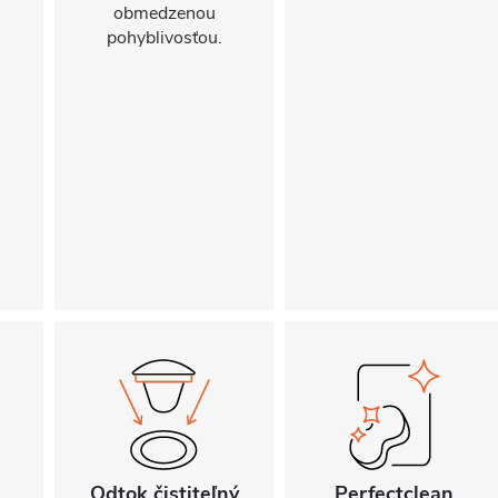
obmedzenou
pohyblivosťou.
Odtok čistiteľný
Perfectclean