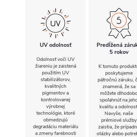
UV odolnosť
Predĺžená záru
5 rokov
Odolnosť voči UV
žiareniu je zaistená
K tomuto produkt
použitím UV
poskytujeme
stabilizátorov,
päťročnú záruku, 
kvalitných
znamená, že sa
pigmentov a
môžete dlhodob
kontrolovanej
spoľahnúť na jeh
výrobnej
kvalitu a odolnosť
technológie, ktoré
Navyše, naše
obmedzujú
prémiové služby
degradáciu materiálu
zaistia, že prípad
a zmeny farebnosti
otázky alebo potre