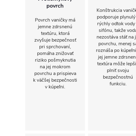
povrch
Konštrukcia vanič
podporuje plynulý
Povrch vaničky má
rýchly odtok vody
jemne zdrsnenú
sifónu, takže vod
textúru, ktorá
nezostáva stáť na j
zvyšuje bezpečnosť
povrchu, menej s
pri sprchovaní,
roznáša po kúpeľni
pomáha znižovať
jej jemne zdrsnen
riziko pošmyknutia
textúra môže lepš
na jej mokrom
plniť svoju
povrchu a prispieva
bezpečnostnú
k väčšej bezpečnosti
funkciu.
v kúpeľni.