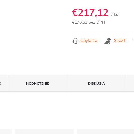
€217,12
/ ks
€176,52 bez DPH
Jednotková
cena:
Opýtať sa
Strážiť
E
HODNOTENIE
DISKUSIA