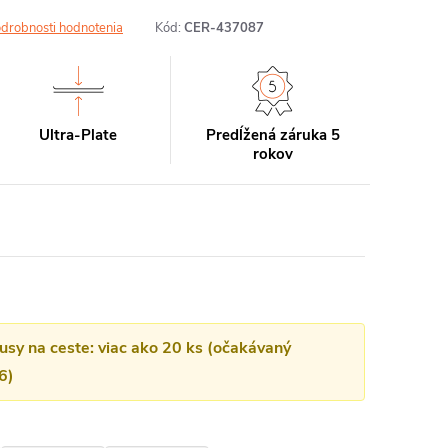
drobnosti hodnotenia
Kód:
CER-437087
Ultra-Plate
Predĺžená záruka 5
rokov
kusy na ceste: viac ako 20 ks (očakávaný
6)