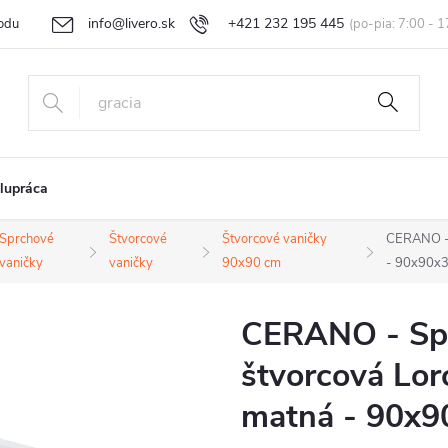
info@livero.sk
+421 232 195 445
odu
Vrátenie tovaru a reklamácia
Obchodné podmienky
Podmi
lupráca
Sprchové
Štvorcové
Štvorcové vaničky
CERANO - S
vaničky
vaničky
90x90 cm
- 90x90x3
CERANO - Spr
štvorcová Loro
matná - 90x9