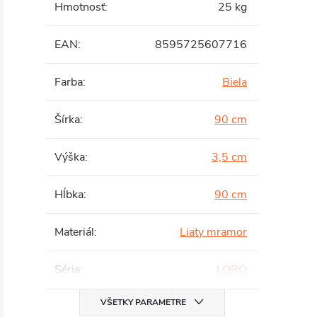
Hmotnosť
:
25 kg
EAN
:
8595725607716
Farba
:
Biela
Šírka
:
90 cm
Výška
:
3,5 cm
Hĺbka
:
90 cm
Materiál
:
Liaty mramor
Séria
:
LORO
VŠETKY PARAMETRE