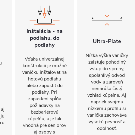
Inštalácia - na
podlahu, do
Ultra-Plate
podlahy
Nízka výška vaničky
Vďaka univerzálnej
zaisťuje pohodlný
u
konštrukcii je možné
vstup do sprchy,
vaničku inštalovať na
spoľahlivý odvod
hotovú podlahu
vody a zároveň
alebo zapustiť do
nenarúša čistý
podlahy. Pri
vzhľad kúpeľne. Aj
zapustení spĺňa
napriek svojmu
požiadavky na
nízkemu profilu si
 aj
bezbariérovú
vanička zachováva
 ju
kúpeľňu, a je tak
vysokú pevnosť a
oru
vhodná pre seniorov
odolnosť.
aj osoby s