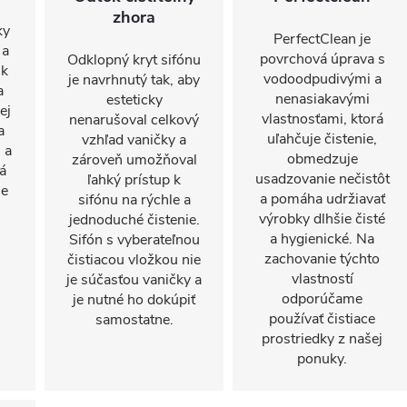
zhora
ky
PerfectClean je
 a
povrchová úprava s
Odklopný kryt sifónu
 k
vodoodpudivými a
je navrhnutý tak, aby
a
nenasiakavými
esteticky
ej
vlastnosťami, ktorá
nenarušoval celkový
a
uľahčuje čistenie,
vzhľad vaničky a
 a
obmedzuje
zároveň umožňoval
á
usadzovanie nečistôt
ľahký prístup k
ie
a pomáha udržiavať
sifónu na rýchle a
výrobky dlhšie čisté
jednoduché čistenie.
a hygienické. Na
Sifón s vyberateľnou
zachovanie týchto
čistiacou vložkou nie
vlastností
je súčasťou vaničky a
odporúčame
je nutné ho dokúpiť
používať čistiace
samostatne.
prostriedky z našej
ponuky.