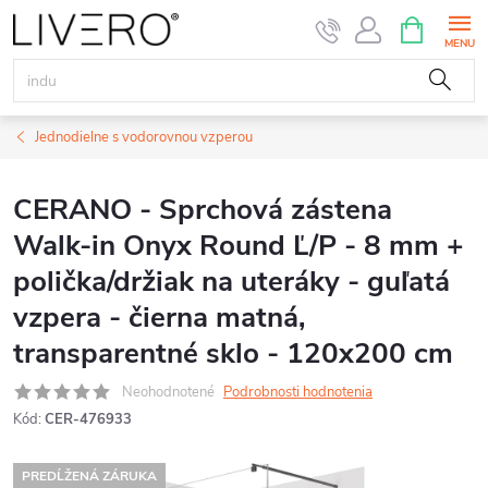
Prejsť
NÁKUPN
KOŠÍK
na
obsah
Jednodielne s vodorovnou vzperou
CERANO - Sprchová zástena
Walk-in Onyx Round Ľ/P - 8 mm +
polička/držiak na uteráky - guľatá
vzpera - čierna matná,
transparentné sklo - 120x200 cm
Neohodnotené
Podrobnosti hodnotenia
Kód:
CER-476933
PREDĹŽENÁ ZÁRUKA