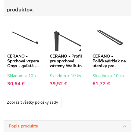
produktov:
CERANO -
CERANO - Profil
CERANO -
Sprchová vzpera
pre sprchové
Polička/držiak na
Onyx - guľatá -
zásteny Walk-in
uteráky pre
teleskopická -
Onyx - 8 mm -
sprchovú zástenu
čierna matná -
čierna matná - 15
Walk-In - 8-10
Skladom > 10 ks
Skladom > 10 ks
Skladom > 10 ks
77-140 cm
mm
mm - čierna
30,64 €
39,52 €
61,72 €
matná - 30 až
160 cm
Zobraziť všetky položky sady
Popis produktu