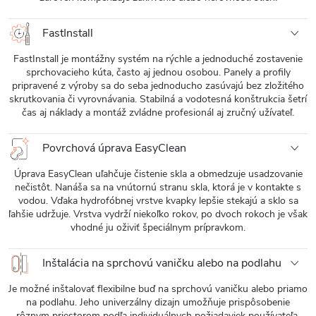
FastInstall
FastInstall je montážny systém na rýchle a jednoduché zostavenie
sprchovacieho kúta, často aj jednou osobou. Panely a profily
pripravené z výroby sa do seba jednoducho zasúvajú bez zložitého
skrutkovania či vyrovnávania. Stabilná a vodotesná konštrukcia šetrí
čas aj náklady a montáž zvládne profesionál aj zručný užívateľ.
Povrchová úprava EasyClean
Úprava EasyClean uľahčuje čistenie skla a obmedzuje usadzovanie
nečistôt. Nanáša sa na vnútornú stranu skla, ktorá je v kontakte s
vodou. Vďaka hydrofóbnej vrstve kvapky lepšie stekajú a sklo sa
ľahšie udržuje. Vrstva vydrží niekoľko rokov, po dvoch rokoch je však
vhodné ju oživiť špeciálnym prípravkom.
Inštalácia na sprchovú vaničku alebo na podlahu
Je možné inštalovať flexibilne buď na sprchovú vaničku alebo priamo
na podlahu. Jeho univerzálny dizajn umožňuje prispôsobenie
rôznym priestorom podľa individuálnych požiadaviek používateľa.