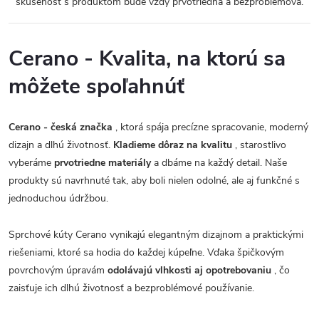
skúsenosť s produktom bude vždy prvotriedna a bezproblémová.
Cerano - Kvalita, na ktorú sa
môžete spoľahnúť
Cerano - česká značka
, ktorá spája precízne spracovanie, moderný
dizajn a dlhú životnosť.
Kladieme dôraz na kvalitu
, starostlivo
vyberáme
prvotriedne materiály
a dbáme na každý detail. Naše
produkty sú navrhnuté tak, aby boli nielen odolné, ale aj funkčné s
jednoduchou údržbou.
Sprchové kúty Cerano vynikajú elegantným dizajnom a praktickými
riešeniami, ktoré sa hodia do každej kúpeľne. Vďaka špičkovým
povrchovým úpravám
odolávajú vlhkosti aj opotrebovaniu
, čo
zaisťuje ich dlhú životnosť a bezproblémové používanie.