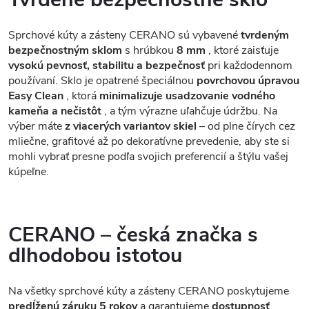
Sprchové kúty a zásteny CERANO sú vybavené
tvrdeným
bezpečnostným sklom
s hrúbkou
8 mm
, ktoré zaisťuje
vysokú pevnosť, stabilitu a bezpečnosť
pri každodennom
používaní. Sklo je opatrené špeciálnou
povrchovou úpravou
Easy Clean
, ktorá
minimalizuje usadzovanie vodného
kameňa a nečistôt
, a tým výrazne uľahčuje údržbu. Na
výber máte
z viacerých variantov skiel
– od plne čírych cez
mliečne, grafitové až po dekoratívne prevedenie, aby ste si
mohli vybrať presne podľa svojich preferencií a štýlu vašej
kúpeľne.
CERANO – česká značka s
dlhodobou istotou
Na všetky sprchové kúty a zásteny CERANO poskytujeme
predĺženú záruku 5 rokov
a garantujeme
dostupnosť