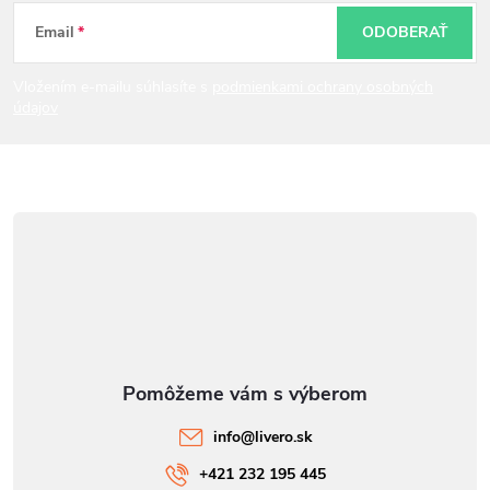
t
Email
ODOBERAŤ
i
Vložením e-mailu súhlasíte s
podmienkami ochrany osobných
údajov
e
info
@
livero.sk
+421 232 195 445