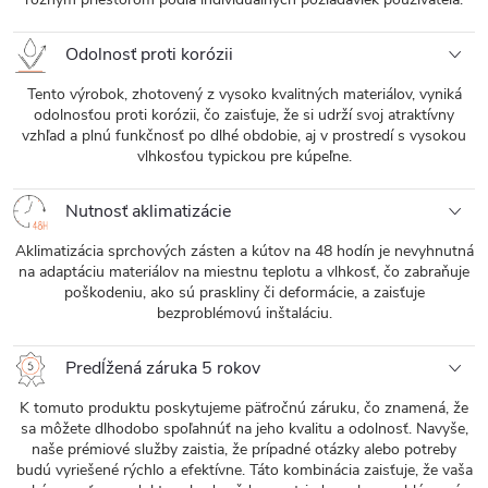
Odolnosť proti korózii
Tento výrobok, zhotovený z vysoko kvalitných materiálov, vyniká
odolnosťou proti korózii, čo zaisťuje, že si udrží svoj atraktívny
vzhľad a plnú funkčnosť po dlhé obdobie, aj v prostredí s vysokou
vlhkosťou typickou pre kúpeľne.
Nutnosť aklimatizácie
Aklimatizácia sprchových zásten a kútov na 48 hodín je nevyhnutná
na adaptáciu materiálov na miestnu teplotu a vlhkosť, čo zabraňuje
poškodeniu, ako sú praskliny či deformácie, a zaisťuje
bezproblémovú inštaláciu.
Predĺžená záruka 5 rokov
K tomuto produktu poskytujeme päťročnú záruku, čo znamená, že
sa môžete dlhodobo spoľahnúť na jeho kvalitu a odolnosť. Navyše,
naše prémiové služby zaistia, že prípadné otázky alebo potreby
budú vyriešené rýchlo a efektívne. Táto kombinácia zaisťuje, že vaša