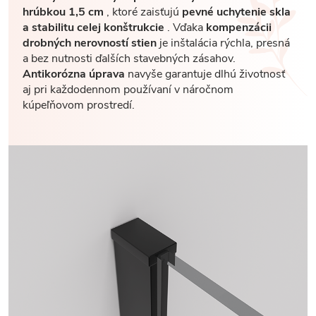
hrúbkou 1,5 cm
, ktoré zaisťujú
pevné uchytenie skla
a stabilitu celej konštrukcie
. Vďaka
kompenzácii
drobných nerovností stien
je inštalácia rýchla, presná
a bez nutnosti ďalších stavebných zásahov.
Antikorózna úprava
navyše garantuje dlhú životnosť
aj pri každodennom používaní v náročnom
kúpeľňovom prostredí.