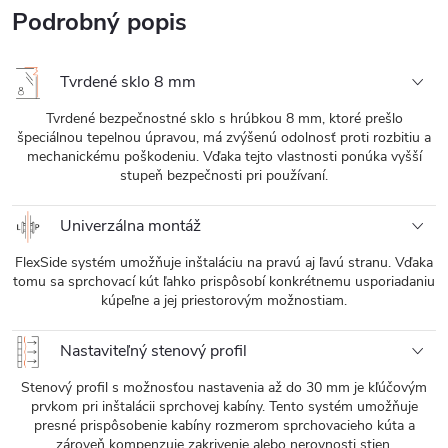
Podrobný popis
Tvrdené sklo 8 mm
Tvrdené bezpečnostné sklo s hrúbkou 8 mm, ktoré prešlo
špeciálnou tepelnou úpravou, má zvýšenú odolnosť proti rozbitiu a
mechanickému poškodeniu. Vďaka tejto vlastnosti ponúka vyšší
stupeň bezpečnosti pri používaní.
Univerzálna montáž
FlexSide systém umožňuje inštaláciu na pravú aj ľavú stranu. Vďaka
tomu sa sprchovací kút ľahko prispôsobí konkrétnemu usporiadaniu
kúpeľne a jej priestorovým možnostiam.
Nastaviteľný stenový profil
Stenový profil s možnosťou nastavenia až do 30 mm je kľúčovým
prvkom pri inštalácii sprchovej kabíny. Tento systém umožňuje
presné prispôsobenie kabíny rozmerom sprchovacieho kúta a
zároveň kompenzuje zakrivenie alebo nerovnosti stien.