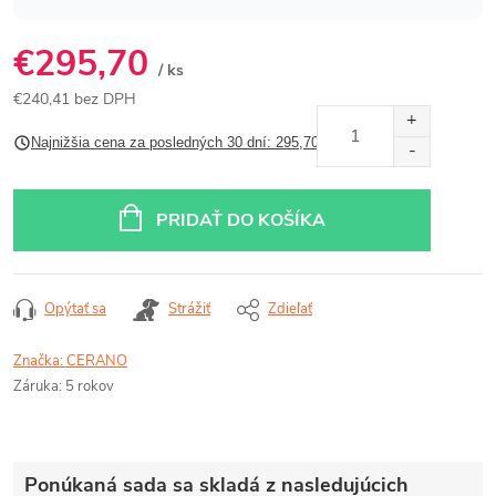
€295,70
/ ks
€240,41 bez DPH
Jednotková
Najnižšia cena za posledných 30 dní: 295,70 €
cena:
PRIDAŤ DO KOŠÍKA
Opýtať sa
Strážiť
Zdieľať
Značka:
CERANO
Záruka
:
5 rokov
Ponúkaná sada sa skladá z nasledujúcich