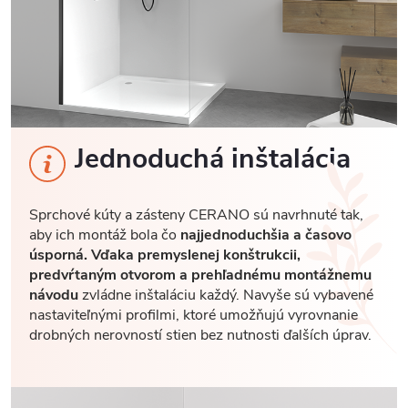
Jednoduchá inštalácia
Sprchové kúty a zásteny CERANO sú navrhnuté tak,
aby ich montáž bola čo
najjednoduchšia a časovo
úsporná. Vďaka premyslenej konštrukcii,
predvŕtaným otvorom a prehľadnému montážnemu
návodu
zvládne inštaláciu každý. Navyše sú vybavené
nastaviteľnými profilmi, ktoré umožňujú vyrovnanie
drobných nerovností stien bez nutnosti ďalších úprav.