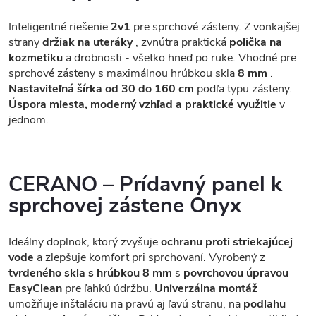
Inteligentné riešenie
2v1
pre sprchové zásteny. Z vonkajšej
strany
držiak na uteráky
, zvnútra praktická
polička na
kozmetiku
a drobnosti - všetko hneď po ruke. Vhodné pre
sprchové zásteny s maximálnou hrúbkou skla
8 mm
.
Nastaviteľná šírka od 30 do 160 cm
podľa typu zásteny.
Úspora miesta, moderný vzhľad a praktické využitie
v
jednom.
CERANO – Prídavný panel k
sprchovej zástene Onyx
Ideálny doplnok, ktorý zvyšuje
ochranu proti striekajúcej
vode
a zlepšuje komfort pri sprchovaní. Vyrobený z
tvrdeného skla s hrúbkou 8 mm
s
povrchovou úpravou
EasyClean
pre ľahkú údržbu.
Univerzálna montáž
umožňuje inštaláciu na pravú aj ľavú stranu, na
podlahu