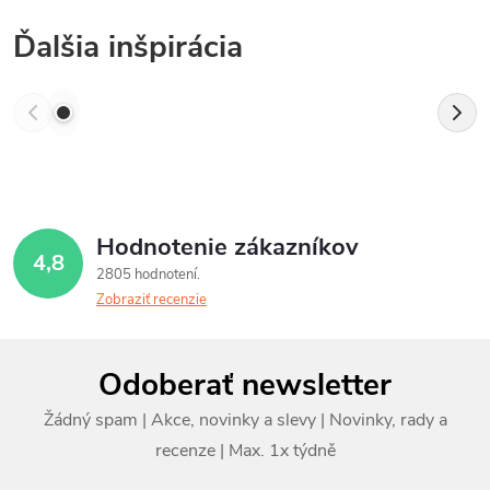
Ďalšia inšpirácia
Hodnotenie zákazníkov
4,8
2805 hodnotení
Zobraziť recenzie
Z
Odoberať newsletter
á
p
ä