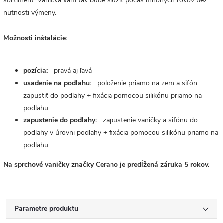
sortiment. Vanička vám tak bude slúžiť počas mnohých rokov bez
nutnosti výmeny.
Možnosti inštalácie:
pozícia:
pravá aj ľavá
usadenie na podlahu:
položenie priamo na zem a sifón
zapustiť do podlahy + fixácia pomocou silikónu priamo na
podlahu
zapustenie do podlahy:
zapustenie vaničky a sifónu do
podlahy v úrovni podlahy + fixácia pomocou silikónu priamo na
podlahu
Na sprchové vaničky značky Cerano je predĺžená záruka 5 rokov.
Parametre produktu