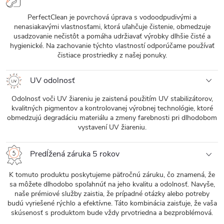
PerfectClean je povrchová úprava s vodoodpudivými a
nenasiakavými vlastnosťami, ktorá uľahčuje čistenie, obmedzuje
usadzovanie nečistôt a pomáha udržiavať výrobky dlhšie čisté a
hygienické. Na zachovanie týchto vlastností odporúčame používať
čistiace prostriedky z našej ponuky.
UV odolnosť
Odolnosť voči UV žiareniu je zaistená použitím UV stabilizátorov,
kvalitných pigmentov a kontrolovanej výrobnej technológie, ktoré
obmedzujú degradáciu materiálu a zmeny farebnosti pri dlhodobom
vystavení UV žiareniu.
Predĺžená záruka 5 rokov
K tomuto produktu poskytujeme päťročnú záruku, čo znamená, že
sa môžete dlhodobo spoľahnúť na jeho kvalitu a odolnosť. Navyše,
naše prémiové služby zaistia, že prípadné otázky alebo potreby
budú vyriešené rýchlo a efektívne. Táto kombinácia zaisťuje, že vaša
skúsenosť s produktom bude vždy prvotriedna a bezproblémová.