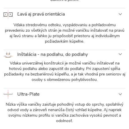
Ľavá aj pravá orientácia
Vďaka stredovému odtoku, vyspádovaniu a pohľadovému
prevedeniu zo všetkých strán je možné vaničku inštalovať na pravú
aj ľavú stranu a ľahko ju prispôsobiť priestoru aj individuálnym
požiadavkám kúpeľne.
Inštalácia - na podlahu, do podlahy
Vďaka univerzálnej konštrukcii je možné vaničku inštalovať na
hotovú podlahu alebo zapustiť do podlahy. Pri zapustení spĺňa
požiadavky na bezbariérovú kúpeľňu, a je tak vhodná pre seniorov aj
osoby s obmedzenou pohyblivosťou.
Ultra-Plate
Nízka výška vaničky zaisťuje pohodlný vstup do sprchy, spoľahlivý
odvod vody a zároveň nenarúša čistý vzhľad kúpeľne. Aj napriek
svojmu nízkemu profilu si vanička zachováva vysokú pevnosť a
odolnosť.