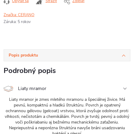
Opýtať sa
Strážiť
Zdieľať
Značka:
CERANO
Záruka
:
5 rokov
Popis produktu
Podrobný popis
Liaty mramor
Liaty mramor je zmes mletého mramoru a špeciálnej živice. Má
pevnú, kompaktnú a hladkú štruktúru. Povrch je opatrený
ochrannou gélovou (gelcoat) vrstvou, ktorá zvyšuje odolnosť proti
vlhkosti, nečistotám a chemikáliám. Povrch je tvrdý, pevný a odolný
voči poškriabaniu aj bežnému mechanickému zaťaženiu.
Nepriepustná a neporézna štruktúra navyše bráni usadzovaniu
baktérií a plesní.