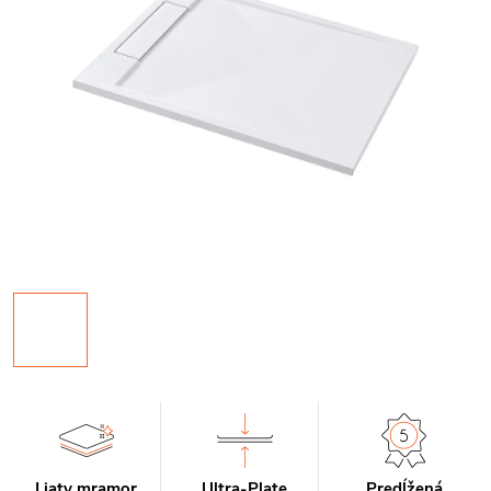
Liaty mramor
Ultra-Plate
Predĺžená