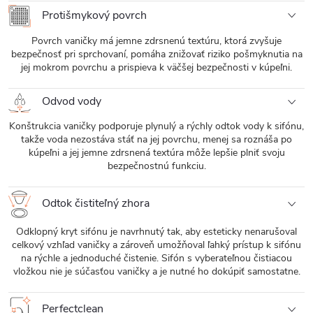
Protišmykový povrch
Povrch vaničky má jemne zdrsnenú textúru, ktorá zvyšuje
bezpečnosť pri sprchovaní, pomáha znižovať riziko pošmyknutia na
jej mokrom povrchu a prispieva k väčšej bezpečnosti v kúpeľni.
Odvod vody
Konštrukcia vaničky podporuje plynulý a rýchly odtok vody k sifónu,
takže voda nezostáva stáť na jej povrchu, menej sa roznáša po
kúpeľni a jej jemne zdrsnená textúra môže lepšie plniť svoju
bezpečnostnú funkciu.
Odtok čistiteľný zhora
Odklopný kryt sifónu je navrhnutý tak, aby esteticky nenarušoval
celkový vzhľad vaničky a zároveň umožňoval ľahký prístup k sifónu
na rýchle a jednoduché čistenie. Sifón s vyberateľnou čistiacou
vložkou nie je súčasťou vaničky a je nutné ho dokúpiť samostatne.
Perfectclean