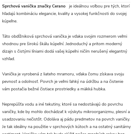
Sprchová vanička značky Cerano
je ideálnou voľbou pre tých, ktorí
hľadajú kombináciu elegancie, kvality a vysokej funkčnosti do svojej
kúpeľne.
Táto obdĺžniková sprchová vanička je vďaka svojim rozmerom veľmi
vhodnou pre širokú škálu kúpeľní. Jednoduchý a pritom moderný
dizajn s čistými líniami dodá vašej kúpeľni ničím nerušený elegantný
vzhľad.
Vanička je vyrobená z liateho mramoru, vďaka čomu získava svoju
pevnosť a odolnosť. Povrch
je veľmi ľahký na údržbu a na čistenie
vám postačia bežné čistiace prostriedky a mäkká hubka.
Neprepúšťa vodu a iné tekutiny, ktoré sa nedostávajú do povrchu
vaničky, kde by mohlo dochádzať k výskytu mikroorganizmu, plesní a
usadzovaniu nečistôt. Odoláva aj pádu predmetov na povrch vaničky.
Je tak ideálny na použitie v sprchových kútoch a na ostatný sanitárny