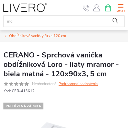
Prejsť
NÁKUPN
KOŠÍK
na
obsah
Obdĺžnikové vaničky šírka 120 cm
CERANO - Sprchová vanička
obdĺžniková Loro - liaty mramor -
biela matná - 120x90x3, 5 cm
Neohodnotené
Podrobnosti hodnotenia
Kód:
CER-413612
PREDĹŽENÁ ZÁRUKA