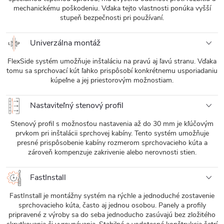
mechanickému poškodeniu. Vďaka tejto vlastnosti ponúka vyšší
stupeň bezpečnosti pri používaní.
Univerzálna montáž
FlexSide systém umožňuje inštaláciu na pravú aj ľavú stranu. Vďaka
tomu sa sprchovací kút ľahko prispôsobí konkrétnemu usporiadaniu
kúpeľne a jej priestorovým možnostiam.
Nastaviteľný stenový profil
Stenový profil s možnosťou nastavenia až do 30 mm je kľúčovým
prvkom pri inštalácii sprchovej kabíny. Tento systém umožňuje
presné prispôsobenie kabíny rozmerom sprchovacieho kúta a
zároveň kompenzuje zakrivenie alebo nerovnosti stien.
FastInstall
FastInstall je montážny systém na rýchle a jednoduché zostavenie
sprchovacieho kúta, často aj jednou osobou. Panely a profily
pripravené z výroby sa do seba jednoducho zasúvajú bez zložitého