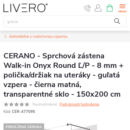
Prejsť
NÁKUPN
KOŠÍK
na
obsah
Jednodielne s vodorovnou vzperou
CERANO - Sprchová zástena
Walk-in Onyx Round Ľ/P - 8 mm +
polička/držiak na uteráky - guľatá
vzpera - čierna matná,
transparentné sklo - 150x200 cm
Neohodnotené
Podrobnosti hodnotenia
Kód:
CER-477095
PREDĹŽENÁ ZÁRUKA