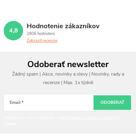
Hodnotenie zákazníkov
4,8
2806 hodnotení
Zobraziť recenzie
Z
Odoberať newsletter
á
p
ä
t
Email
ODOBERAŤ
i
Vložením e-mailu súhlasíte s
podmienkami ochrany osobných
údajov
e