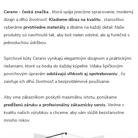
Cerano - česká značka
, ktorá spája precízne spracovanie, moderný
dizajn a dlhú životnosť.
Kladieme dôraz na kvalitu
, starostlivo
vyberáme
prvotriedne materiály
a dbáme na každý detail. Naše
produkty sú navrhnuté tak, aby boli nielen odolné, ale aj funkčné s
jednoduchou údržbou.
Sprchové kúty Cerano vynikajú elegantným dizajnom a praktickými
riešeniami, ktoré sa hodia do každej kúpeľne. Vďaka špičkovým
povrchovým úpravám
odolávajú vlhkosti aj opotrebovaniu
, čo
zaisťuje ich dlhú životnosť a bezproblémové používanie.
Aby sme zákazníkom poskytli maximálnu istotu, ponúkame
predĺženú záruku a profesionálny zákaznícky servis.
Veríme v
kvalitu našich výrobkov a chceme, aby vám slúžili bezstarostne
mnoho rokov.