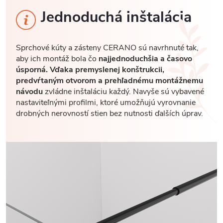
Jednoduchá inštalácia
Sprchové kúty a zásteny CERANO sú navrhnuté tak,
aby ich montáž bola čo
najjednoduchšia a časovo
úsporná. Vďaka premyslenej konštrukcii,
predvŕtaným otvorom a prehľadnému montážnemu
návodu
zvládne inštaláciu každý. Navyše sú vybavené
nastaviteľnými profilmi, ktoré umožňujú vyrovnanie
drobných nerovností stien bez nutnosti ďalších úprav.