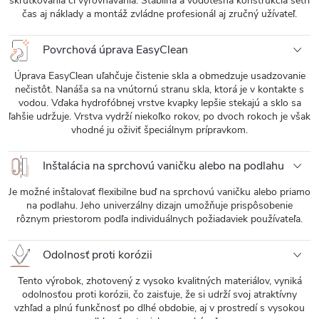
skrutkovania či vyrovnávania. Stabilná a vodotesná konštrukcia šetrí
čas aj náklady a montáž zvládne profesionál aj zručný užívateľ.
Povrchová úprava EasyClean
Úprava EasyClean uľahčuje čistenie skla a obmedzuje usadzovanie
nečistôt. Nanáša sa na vnútornú stranu skla, ktorá je v kontakte s
vodou. Vďaka hydrofóbnej vrstve kvapky lepšie stekajú a sklo sa
ľahšie udržuje. Vrstva vydrží niekoľko rokov, po dvoch rokoch je však
vhodné ju oživiť špeciálnym prípravkom.
Inštalácia na sprchovú vaničku alebo na podlahu
Je možné inštalovať flexibilne buď na sprchovú vaničku alebo priamo
na podlahu. Jeho univerzálny dizajn umožňuje prispôsobenie
rôznym priestorom podľa individuálnych požiadaviek používateľa.
Odolnosť proti korózii
Tento výrobok, zhotovený z vysoko kvalitných materiálov, vyniká
odolnosťou proti korózii, čo zaisťuje, že si udrží svoj atraktívny
vzhľad a plnú funkčnosť po dlhé obdobie, aj v prostredí s vysokou