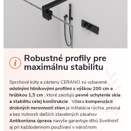
Robustné profily pre
maximálnu stabilitu
Sprchové kúty a zásteny CERANO sú vybavené
odolnými hliníkovými profilmi s výškou 200 cm a
hrúbkou 1,5 cm
, ktoré zaisťujú
pevné uchytenie skla
a stabilitu celej konštrukcie
. Vďaka
kompenzácii
drobných nerovností stien
je inštalácia rýchla, presná
a bez nutnosti ďalších stavebných zásahov.
Antikorózna úprava
navyše garantuje dlhú životnosť
aj pri každodennom používaní v náročnom