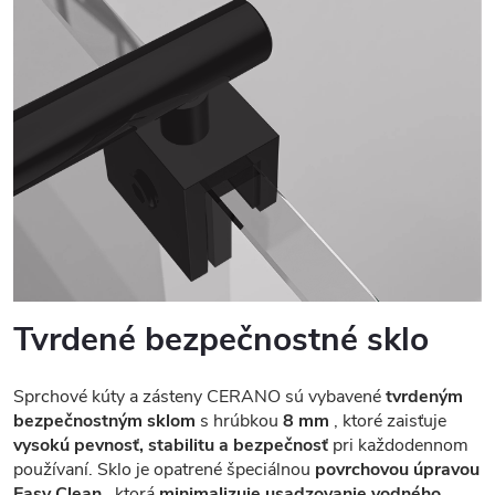
Tvrdené bezpečnostné sklo
Sprchové kúty a zásteny CERANO sú vybavené
tvrdeným
bezpečnostným sklom
s hrúbkou
8 mm
, ktoré zaisťuje
vysokú pevnosť, stabilitu a bezpečnosť
pri každodennom
používaní. Sklo je opatrené špeciálnou
povrchovou úpravou
Easy Clean
, ktorá
minimalizuje usadzovanie vodného