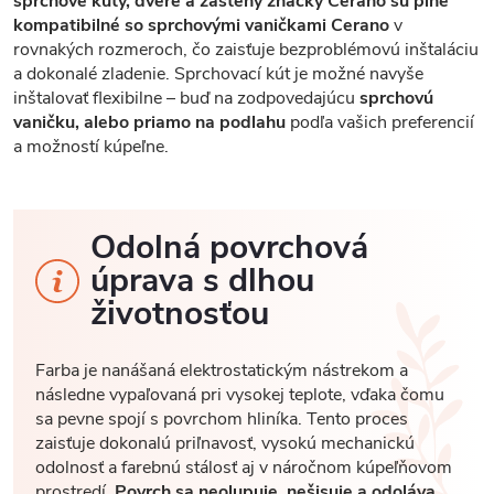
sprchové kúty, dvere a zásteny značky Cerano sú plne
kompatibilné so sprchovými vaničkami Cerano
v
rovnakých rozmeroch, čo zaisťuje bezproblémovú inštaláciu
a dokonalé zladenie. Sprchovací kút je možné navyše
inštalovať flexibilne – buď na zodpovedajúcu
sprchovú
vaničku, alebo priamo na podlahu
podľa vašich preferencií
a možností kúpeľne.
Odolná povrchová
úprava s dlhou
životnosťou
Farba je nanášaná elektrostatickým nástrekom a
následne vypaľovaná pri vysokej teplote, vďaka čomu
sa pevne spojí s povrchom hliníka. Tento proces
zaisťuje dokonalú priľnavosť, vysokú mechanickú
odolnosť a farebnú stálosť aj v náročnom kúpeľňovom
prostredí.
Povrch sa neolupuje, nešisuje a odoláva