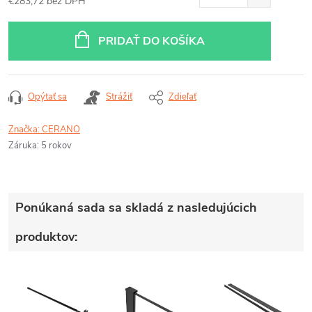
€283,72 bez DPH
Jednotková
cena:
PRIDAŤ DO KOŠÍKA
Opýtať sa
Strážiť
Zdieľať
Značka:
CERANO
Záruka
:
5 rokov
Ponúkaná sada sa skladá z nasledujúcich
produktov: