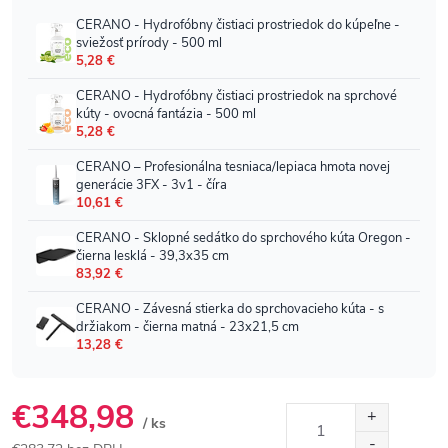
€348,98
/ ks