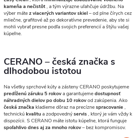
kameňa a nečistôt
, a tým výrazne uľahčuje údržbu. Na
výber máte
z viacerých variantov skiel
– od plne čírych cez
mliečne, grafitové až po dekoratívne prevedenie, aby ste si
mohli vybrať presne podľa svojich preferencií a štýlu vašej
kúpeľne.
CERANO – česká značka s
dlhodobou istotou
Na všetky sprchové kúty a zásteny CERANO poskytujeme
predĺženú záruku 5 rokov
a garantujeme
dostupnosť
náhradných dielov po dobu 10 rokov
od zakúpenia. Ako
česká značka
kladieme dôraz na precízne
spracovanie
,
technickú
kvalitu
a zodpovedný
servis
, ktorý je vám vždy k
dispozícii. S CERANO máte istotu kúpeľne, ktorá funguje
spoľahlivo dnes aj za mnoho rokov
– bez kompromisov.