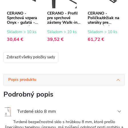
CERANO -
CERANO - Profil
CERANO -
Sprchová vzpera
pre sprchové
Polička/držiak na
Onyx - guľatá -
zásteny Walk-in
uteráky pre
teleskopická -
Onyx - 8 mm -
sprchovú zástenu
čierna matná -
čierna matná - 15
Walk-In - 8-10
Skladom > 10 ks
Skladom > 10 ks
Skladom > 10 ks
77-140 cm
mm
mm - čierna
30,64 €
39,52 €
61,72 €
matná - 30 až
160 cm
Zobraziť všetky položky sady
Popis produktu
Podrobný popis
Tvrdené sklo 8 mm
Tvrdené bezpečnostné sklo s hrúbkou 8 mm, ktoré prešlo
špeciálnou tepelnou úpravou, má zvýšenú odolnosť proti rozbitiu a