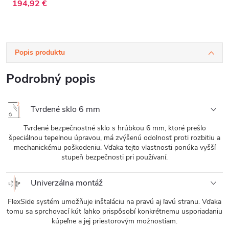
sklo - 80x190 cm
sklo - 100x190
194,92 €
cm
Popis produktu
Podrobný popis
Tvrdené sklo 6 mm
Tvrdené bezpečnostné sklo s hrúbkou 6 mm, ktoré prešlo
špeciálnou tepelnou úpravou, má zvýšenú odolnosť proti rozbitiu a
mechanickému poškodeniu. Vďaka tejto vlastnosti ponúka vyšší
stupeň bezpečnosti pri používaní.
Univerzálna montáž
FlexSide systém umožňuje inštaláciu na pravú aj ľavú stranu. Vďaka
tomu sa sprchovací kút ľahko prispôsobí konkrétnemu usporiadaniu
kúpeľne a jej priestorovým možnostiam.