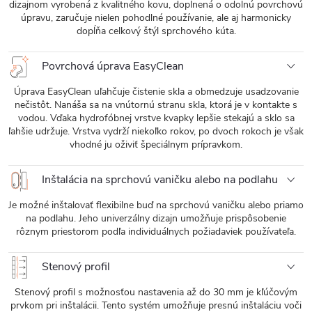
dizajnom vyrobená z kvalitného kovu, doplnená o odolnú povrchovú
úpravu, zaručuje nielen pohodlné používanie, ale aj harmonicky
dopĺňa celkový štýl sprchového kúta.
Povrchová úprava EasyClean
Úprava EasyClean uľahčuje čistenie skla a obmedzuje usadzovanie
nečistôt. Nanáša sa na vnútornú stranu skla, ktorá je v kontakte s
vodou. Vďaka hydrofóbnej vrstve kvapky lepšie stekajú a sklo sa
ľahšie udržuje. Vrstva vydrží niekoľko rokov, po dvoch rokoch je však
vhodné ju oživiť špeciálnym prípravkom.
Inštalácia na sprchovú vaničku alebo na podlahu
Je možné inštalovať flexibilne buď na sprchovú vaničku alebo priamo
na podlahu. Jeho univerzálny dizajn umožňuje prispôsobenie
rôznym priestorom podľa individuálnych požiadaviek používateľa.
Stenový profil
Stenový profil s možnosťou nastavenia až do 30 mm je kľúčovým
prvkom pri inštalácii. Tento systém umožňuje presnú inštaláciu voči