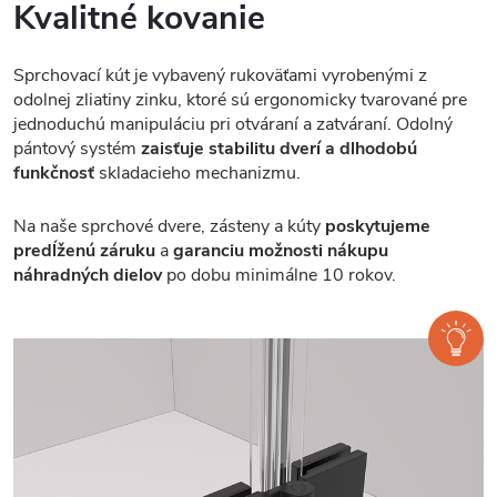
Kvalitné kovanie
Sprchovací kút je vybavený rukoväťami vyrobenými z
odolnej zliatiny zinku, ktoré sú ergonomicky tvarované pre
jednoduchú manipuláciu pri otváraní a zatváraní. Odolný
pántový systém
zaisťuje stabilitu dverí a dlhodobú
funkčnosť
skladacieho mechanizmu.
Na naše sprchové dvere, zásteny a kúty
poskytujeme
predĺženú záruku
a
garanciu možnosti nákupu
náhradných dielov
po dobu minimálne 10 rokov.