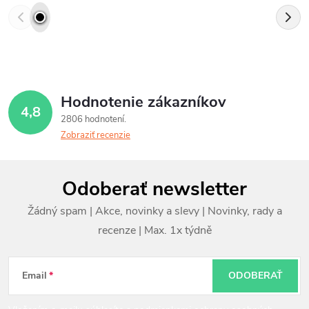
Hodnotenie zákazníkov
4,8
2806 hodnotení
Zobraziť recenzie
Z
Odoberať newsletter
á
p
ä
t
Email
ODOBERAŤ
i