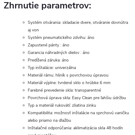
Zhrnutie parametrov:
Systém otvárania: skladacie dvere, otváranie dovnútra
aj von
Systém pneumatického zdvihu: áno
Zapustené pánty : áno
Garancia náhradných dielov : áno
Predĺžená záruka: áno
Typ inštalácie: univerzálna
Materiál rámu: hliník s povrchovou úpravou
Materiál výplne: tvrdené sklo o hrúbke 6 mm
Farebné prevedenie skla: transparentné
Povrchová úprava skla: Easy Clean pre ľahšiu údržbu
Typ a materiál rukovätí: zliatina zinku
Kompatibilita: možnosť inštalácie na sprchovú vaničku
alebo priamo na dlažbu
Inštalačné odporúčania: aklimatizácia skla 48 hodín