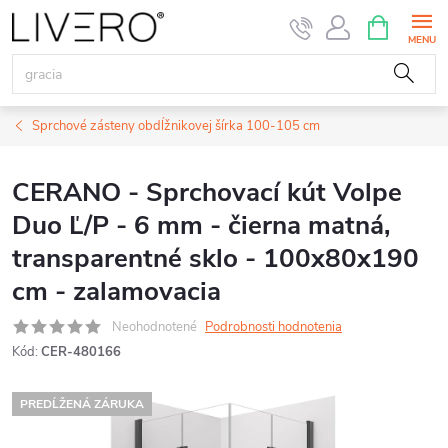
Prejsť
NÁKUPN
KOŠÍK
na
obsah
Sprchové zásteny obdĺžnikovej šírka 100-105 cm
CERANO - Sprchovací kút Volpe
Duo Ľ/P - 6 mm - čierna matná,
transparentné sklo - 100x80x190
cm - zalamovacia
Neohodnotené
Podrobnosti hodnotenia
Kód:
CER-480166
PREDĹŽENÁ ZÁRUKA