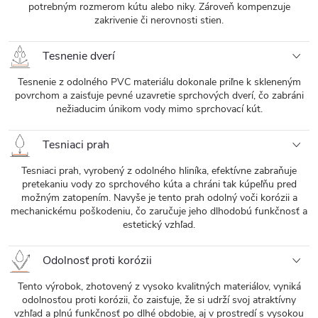
potrebným rozmerom kútu alebo niky. Zároveň kompenzuje
zakrivenie či nerovnosti stien.
Tesnenie dverí
Tesnenie z odolného PVC materiálu dokonale priľne k skleneným
povrchom a zaisťuje pevné uzavretie sprchových dverí, čo zabráni
nežiaducim únikom vody mimo sprchovací kút.
Tesniaci prah
Tesniaci prah, vyrobený z odolného hliníka, efektívne zabraňuje
pretekaniu vody zo sprchového kúta a chráni tak kúpeľňu pred
možným zatopením. Navyše je tento prah odolný voči korózii a
mechanickému poškodeniu, čo zaručuje jeho dlhodobú funkčnosť a
estetický vzhľad.
Odolnosť proti korózii
Tento výrobok, zhotovený z vysoko kvalitných materiálov, vyniká
odolnosťou proti korózii, čo zaisťuje, že si udrží svoj atraktívny
vzhľad a plnú funkčnosť po dlhé obdobie, aj v prostredí s vysokou