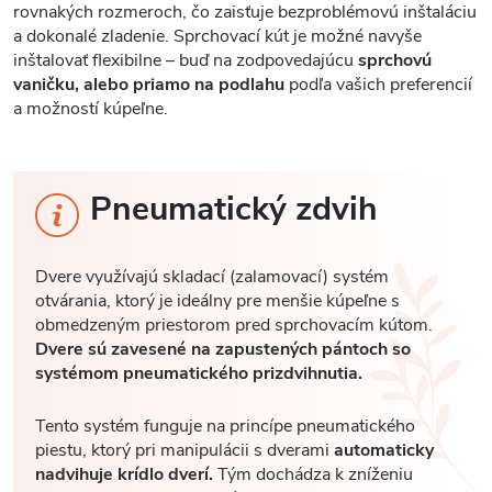
rovnakých rozmeroch, čo zaisťuje bezproblémovú inštaláciu
a dokonalé zladenie. Sprchovací kút je možné navyše
inštalovať flexibilne – buď na zodpovedajúcu
sprchovú
vaničku, alebo priamo na podlahu
podľa vašich preferencií
a možností kúpeľne.
Pneumatický zdvih
Dvere využívajú skladací (zalamovací) systém
otvárania, ktorý je ideálny pre menšie kúpeľne s
obmedzeným priestorom pred sprchovacím kútom.
Dvere sú zavesené na zapustených pántoch so
systémom pneumatického prizdvihnutia.
Tento systém funguje na princípe pneumatického
piestu, ktorý pri manipulácii s dverami
automaticky
nadvihuje krídlo dverí.
Tým dochádza k zníženiu