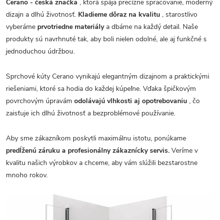
Cerano - česká značka
, ktorá spája precízne spracovanie, moderný
dizajn a dlhú životnosť.
Kladieme dôraz na kvalitu
, starostlivo
vyberáme
prvotriedne materiály
a dbáme na každý detail. Naše
produkty sú navrhnuté tak, aby boli nielen odolné, ale aj funkčné s
jednoduchou údržbou.
Sprchové kúty Cerano vynikajú elegantným dizajnom a praktickými
riešeniami, ktoré sa hodia do každej kúpeľne. Vďaka špičkovým
povrchovým úpravám
odolávajú vlhkosti aj opotrebovaniu
, čo
zaisťuje ich dlhú životnosť a bezproblémové používanie.
Aby sme zákazníkom poskytli maximálnu istotu, ponúkame
predĺženú záruku a profesionálny zákaznícky servis.
Veríme v
kvalitu našich výrobkov a chceme, aby vám slúžili bezstarostne
mnoho rokov.