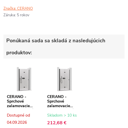
Značka:
CERANO
Záruka
:
5 rokov
Ponúkaná sada sa skladá z nasledujúcich
produktov:
CERANO -
CERANO -
Sprchové
Sprchové
zalamovacie
zalamovacie
dvere Volpe L/P -
dvere Volpe L/P -
6 mm - čierna
6 mm - čierna
Dostupné od
Skladom > 10 ks
matná,
matná,
04.09.2026
212,68 €
transparentné
transparentné