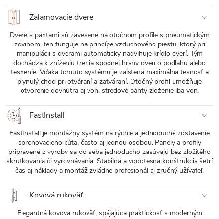
Zalamovacie dvere
Dvere s pántami sú zavesené na otočnom profile s pneumatickým
zdvihom, ten funguje na princípe vzduchového piestu, ktorý pri
manipulácii s dverami automaticky nadvihuje krídlo dverí. Tým
dochádza k zníženiu trenia spodnej hrany dverí o podlahu alebo
tesnenie. Vďaka tomuto systému je zaistená maximálna tesnosť a
plynulý chod pri otváraní a zatváraní. Otočný profil umožňuje
otvorenie dovnútra aj von, stredové pánty zloženie iba von.
FastInstall
FastInstall je montážny systém na rýchle a jednoduché zostavenie
sprchovacieho kúta, často aj jednou osobou. Panely a profily
pripravené z výroby sa do seba jednoducho zasúvajú bez zložitého
skrutkovania či vyrovnávania. Stabilná a vodotesná konštrukcia šetrí
čas aj náklady a montáž zvládne profesionál aj zručný užívateľ.
Kovová rukoväť
Elegantná kovová rukoväť, spájajúca praktickosť s moderným