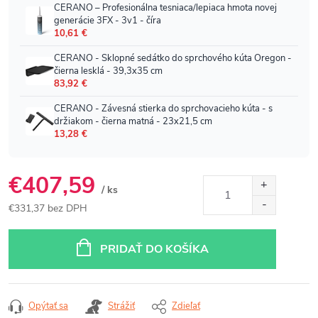
€407,59
/ ks
€331,37 bez DPH
Jednotková
cena:
PRIDAŤ DO KOŠÍKA
Opýtať sa
Strážiť
Zdieľať