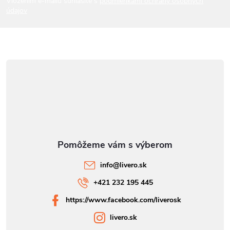
Vložením e-mailu súhlasíte s
podmienkami ochrany osobných
údajov
e
info
@
livero.sk
+421 232 195 445
https://www.facebook.com/liverosk
livero.sk