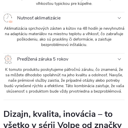
vlhkosťou typickou pre kúpeľne.
Nutnosť aklimatizácie
Aklimatizácia sprchových zásten a kútov na 48 hodín je nevyhnutná
na adaptáciu materiálov na miestnu teplotu a vlhkosť, čo zabraňuje
poškodeniu, ako sú praskliny či deformácie, a zaisťuje
bezproblémovú inštaláciu.
Predĺžená záruka 5 rokov
K tomuto produktu poskytujeme päťročnú záruku, čo znamená, že
sa môžete dlhodobo spoľahnúť na jeho kvalitu a odolnosť. Navyše,
naše prémiové služby zaistia, že prípadné otázky alebo potreby
budú vyriešené rýchlo a efektívne. Táto kombinácia zaisťuje, že vaša
skúsenosť s produktom bude vždy prvotriedna a bezproblémová.
Dizajn, kvalita, inovácia – to
všetko v sérii Volpe od značky