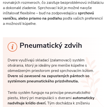
rovnakých rozmeroch, čo zaisťuje bezproblémovú inštaláciu
a dokonalé zladenie. Sprchovací kút je možné navyše
inštalovať flexibilne – buď na zodpovedajúcu
sprchovú
vaničku, alebo priamo na podlahu
podľa vašich preferencií
a možností kúpeľne.
Pneumatický zdvih
Dvere využívajú skladací (zalamovací) systém
otvárania, ktorý je ideálny pre menšie kúpeľne s
obmedzeným priestorom pred sprchovacím kútom.
Dvere sú zavesené na zapustených pántoch so
systémom pneumatického prizdvihnutia.
Tento systém funguje na princípe pneumatického
piestu, ktorý pri manipulácii s dverami
automaticky
nadvihuje krídlo dverí.
Tým dochádza k zníženiu