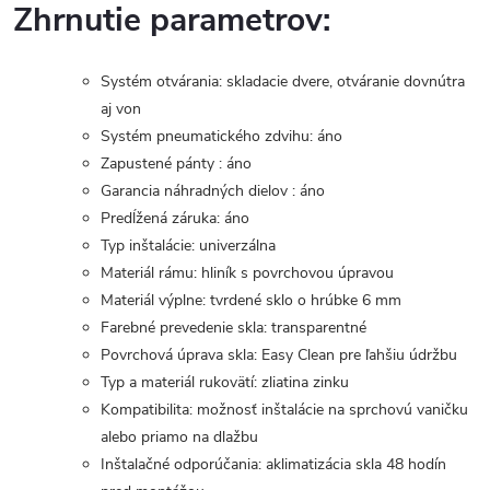
Zhrnutie parametrov:
Systém otvárania: skladacie dvere, otváranie dovnútra
aj von
Systém pneumatického zdvihu: áno
Zapustené pánty : áno
Garancia náhradných dielov : áno
Predĺžená záruka: áno
Typ inštalácie: univerzálna
Materiál rámu: hliník s povrchovou úpravou
Materiál výplne: tvrdené sklo o hrúbke 6 mm
Farebné prevedenie skla: transparentné
Povrchová úprava skla: Easy Clean pre ľahšiu údržbu
Typ a materiál rukovätí: zliatina zinku
Kompatibilita: možnosť inštalácie na sprchovú vaničku
alebo priamo na dlažbu
Inštalačné odporúčania: aklimatizácia skla 48 hodín