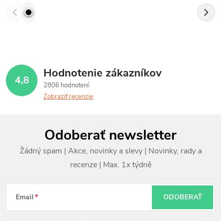
Hodnotenie zákazníkov
4,8
2806 hodnotení
Zobraziť recenzie
Z
Odoberať newsletter
á
p
ä
t
Email
ODOBERAŤ
i