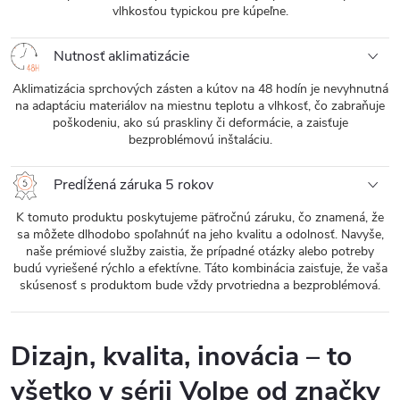
vlhkosťou typickou pre kúpeľne.
Nutnosť aklimatizácie
Aklimatizácia sprchových zásten a kútov na 48 hodín je nevyhnutná
na adaptáciu materiálov na miestnu teplotu a vlhkosť, čo zabraňuje
poškodeniu, ako sú praskliny či deformácie, a zaisťuje
bezproblémovú inštaláciu.
Predĺžená záruka 5 rokov
K tomuto produktu poskytujeme päťročnú záruku, čo znamená, že
sa môžete dlhodobo spoľahnúť na jeho kvalitu a odolnosť. Navyše,
naše prémiové služby zaistia, že prípadné otázky alebo potreby
budú vyriešené rýchlo a efektívne. Táto kombinácia zaisťuje, že vaša
skúsenosť s produktom bude vždy prvotriedna a bezproblémová.
Dizajn, kvalita, inovácia – to
všetko v sérii Volpe od značky