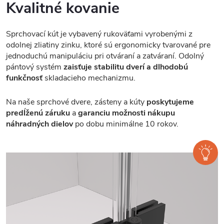
Kvalitné kovanie
Sprchovací kút je vybavený rukoväťami vyrobenými z
odolnej zliatiny zinku, ktoré sú ergonomicky tvarované pre
jednoduchú manipuláciu pri otváraní a zatváraní. Odolný
pántový systém
zaisťuje stabilitu dverí a dlhodobú
funkčnosť
skladacieho mechanizmu.
Na naše sprchové dvere, zásteny a kúty
poskytujeme
predĺženú záruku
a
garanciu možnosti nákupu
náhradných dielov
po dobu minimálne 10 rokov.