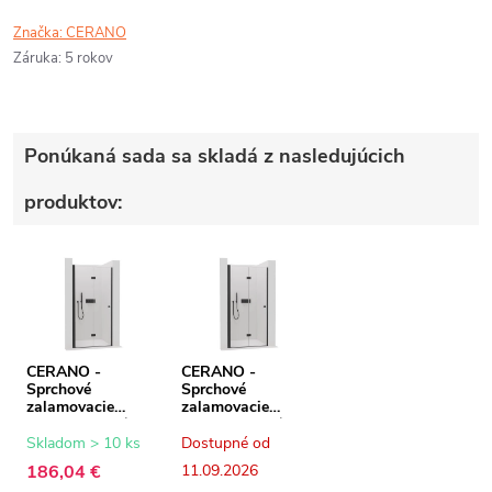
Značka:
CERANO
Záruka
:
5 rokov
Ponúkaná sada sa skladá z nasledujúcich
produktov:
CERANO -
CERANO -
Sprchové
Sprchové
zalamovacie
zalamovacie
dvere Volpe L/P -
dvere Volpe L/P -
6 mm - čierna
6 mm - čierna
Skladom > 10 ks
Dostupné od
matná,
matná,
186,04 €
11.09.2026
transparentné
transparentné