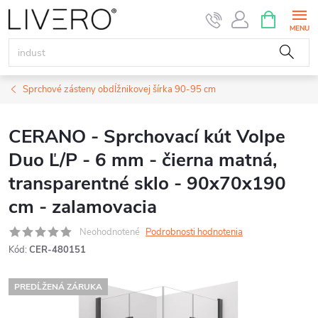
Prejsť
NÁKUPN
KOŠÍK
na
obsah
Sprchové zásteny obdĺžnikovej šírka 90-95 cm
CERANO - Sprchovací kút Volpe
Duo Ľ/P - 6 mm - čierna matná,
transparentné sklo - 90x70x190
cm - zalamovacia
Neohodnotené
Podrobnosti hodnotenia
Kód:
CER-480151
PREDĹŽENÁ ZÁRUKA