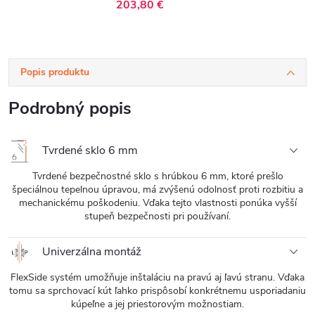
sklo - 70x190 cm
sklo - 90x190 cm
203,80 €
Popis produktu
Podrobný popis
Tvrdené sklo 6 mm
Tvrdené bezpečnostné sklo s hrúbkou 6 mm, ktoré prešlo
špeciálnou tepelnou úpravou, má zvýšenú odolnosť proti rozbitiu a
mechanickému poškodeniu. Vďaka tejto vlastnosti ponúka vyšší
stupeň bezpečnosti pri používaní.
Univerzálna montáž
FlexSide systém umožňuje inštaláciu na pravú aj ľavú stranu. Vďaka
tomu sa sprchovací kút ľahko prispôsobí konkrétnemu usporiadaniu
kúpeľne a jej priestorovým možnostiam.