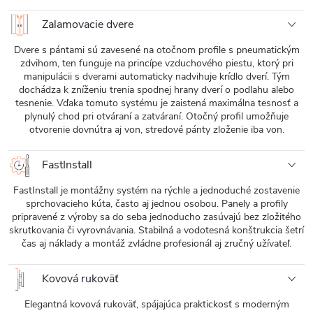
Zalamovacie dvere
Dvere s pántami sú zavesené na otočnom profile s pneumatickým
zdvihom, ten funguje na princípe vzduchového piestu, ktorý pri
manipulácii s dverami automaticky nadvihuje krídlo dverí. Tým
dochádza k zníženiu trenia spodnej hrany dverí o podlahu alebo
tesnenie. Vďaka tomuto systému je zaistená maximálna tesnosť a
plynulý chod pri otváraní a zatváraní. Otočný profil umožňuje
otvorenie dovnútra aj von, stredové pánty zloženie iba von.
FastInstall
FastInstall je montážny systém na rýchle a jednoduché zostavenie
sprchovacieho kúta, často aj jednou osobou. Panely a profily
pripravené z výroby sa do seba jednoducho zasúvajú bez zložitého
skrutkovania či vyrovnávania. Stabilná a vodotesná konštrukcia šetrí
čas aj náklady a montáž zvládne profesionál aj zručný užívateľ.
Kovová rukoväť
Elegantná kovová rukoväť, spájajúca praktickosť s moderným