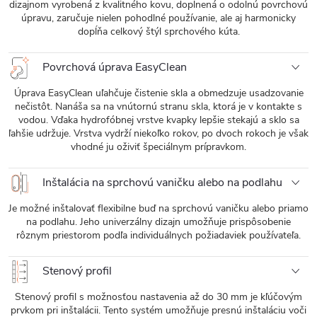
dizajnom vyrobená z kvalitného kovu, doplnená o odolnú povrchovú
úpravu, zaručuje nielen pohodlné používanie, ale aj harmonicky
dopĺňa celkový štýl sprchového kúta.
Povrchová úprava EasyClean
Úprava EasyClean uľahčuje čistenie skla a obmedzuje usadzovanie
nečistôt. Nanáša sa na vnútornú stranu skla, ktorá je v kontakte s
vodou. Vďaka hydrofóbnej vrstve kvapky lepšie stekajú a sklo sa
ľahšie udržuje. Vrstva vydrží niekoľko rokov, po dvoch rokoch je však
vhodné ju oživiť špeciálnym prípravkom.
Inštalácia na sprchovú vaničku alebo na podlahu
Je možné inštalovať flexibilne buď na sprchovú vaničku alebo priamo
na podlahu. Jeho univerzálny dizajn umožňuje prispôsobenie
rôznym priestorom podľa individuálnych požiadaviek používateľa.
Stenový profil
Stenový profil s možnosťou nastavenia až do 30 mm je kľúčovým
prvkom pri inštalácii. Tento systém umožňuje presnú inštaláciu voči