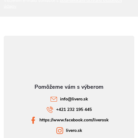
Vložením e-mailu súhlasíte s
podmienkami ochrany osobných
údajov
e
info
@
livero.sk
+421 232 195 445
https://www.facebook.com/liverosk
livero.sk