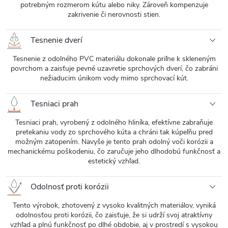
potrebným rozmerom kútu alebo niky. Zároveň kompenzuje
zakrivenie či nerovnosti stien.
Tesnenie dverí
Tesnenie z odolného PVC materiálu dokonale priľne k skleneným
povrchom a zaisťuje pevné uzavretie sprchových dverí, čo zabráni
nežiaducim únikom vody mimo sprchovací kút.
Tesniaci prah
Tesniaci prah, vyrobený z odolného hliníka, efektívne zabraňuje
pretekaniu vody zo sprchového kúta a chráni tak kúpeľňu pred
možným zatopením. Navyše je tento prah odolný voči korózii a
mechanickému poškodeniu, čo zaručuje jeho dlhodobú funkčnosť a
estetický vzhľad.
Odolnosť proti korózii
Tento výrobok, zhotovený z vysoko kvalitných materiálov, vyniká
odolnosťou proti korózii, čo zaisťuje, že si udrží svoj atraktívny
vzhľad a plnú funkčnosť po dlhé obdobie, aj v prostredí s vysokou