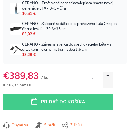
€389,83
/ ks
€316,93 bez DPH
Jednotková
cena:
PRIDAŤ DO KOŠÍKA
Opýtať sa
Strážiť
Zdieľať