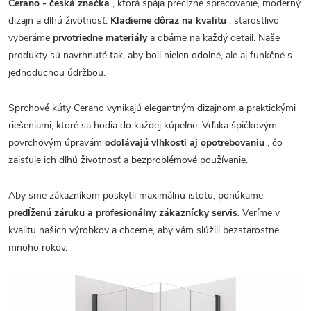
Cerano - česká značka
, ktorá spája precízne spracovanie, moderný
dizajn a dlhú životnosť.
Kladieme dôraz na kvalitu
, starostlivo
vyberáme
prvotriedne materiály
a dbáme na každý detail. Naše
produkty sú navrhnuté tak, aby boli nielen odolné, ale aj funkčné s
jednoduchou údržbou.
Sprchové kúty Cerano vynikajú elegantným dizajnom a praktickými
riešeniami, ktoré sa hodia do každej kúpeľne. Vďaka špičkovým
povrchovým úpravám
odolávajú vlhkosti aj opotrebovaniu
, čo
zaisťuje ich dlhú životnosť a bezproblémové používanie.
Aby sme zákazníkom poskytli maximálnu istotu, ponúkame
predĺženú záruku a profesionálny zákaznícky servis.
Veríme v
kvalitu našich výrobkov a chceme, aby vám slúžili bezstarostne
mnoho rokov.