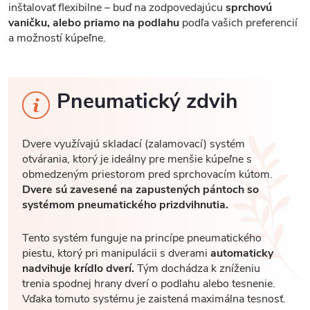
inštalovať flexibilne – buď na zodpovedajúcu
sprchovú
vaničku, alebo priamo na podlahu
podľa vašich preferencií
a možností kúpeľne.
Pneumatický zdvih
Dvere využívajú skladací (zalamovací) systém
otvárania, ktorý je ideálny pre menšie kúpeľne s
obmedzeným priestorom pred sprchovacím kútom.
Dvere sú zavesené na zapustených pántoch so
systémom pneumatického prizdvihnutia.
Tento systém funguje na princípe pneumatického
piestu, ktorý pri manipulácii s dverami
automaticky
nadvihuje krídlo dverí.
Tým dochádza k zníženiu
trenia spodnej hrany dverí o podlahu alebo tesnenie.
Vďaka tomuto systému je zaistená maximálna tesnosť.