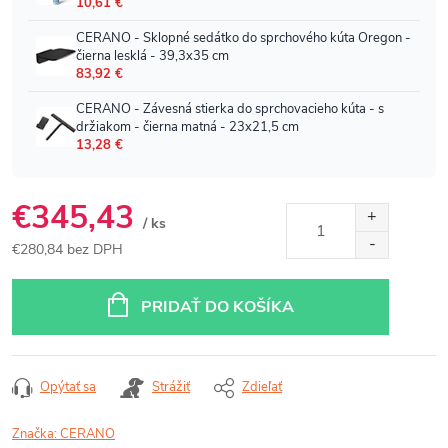
€345,43
/ ks
€280,84 bez DPH
Jednotková
cena:
PRIDAŤ DO KOŠÍKA
Opýtať sa
Strážiť
Zdieľať
Značka:
CERANO