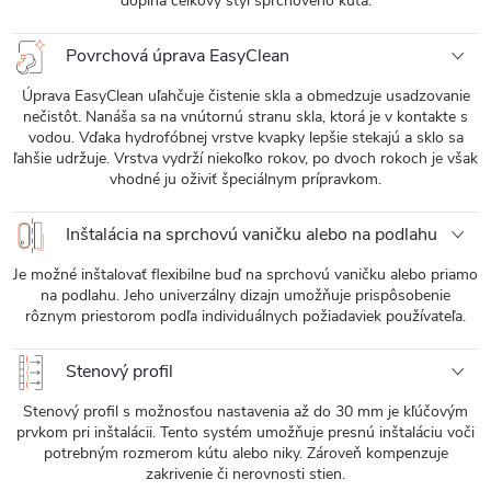
dopĺňa celkový štýl sprchového kúta.
Povrchová úprava EasyClean
Úprava EasyClean uľahčuje čistenie skla a obmedzuje usadzovanie
nečistôt. Nanáša sa na vnútornú stranu skla, ktorá je v kontakte s
vodou. Vďaka hydrofóbnej vrstve kvapky lepšie stekajú a sklo sa
ľahšie udržuje. Vrstva vydrží niekoľko rokov, po dvoch rokoch je však
vhodné ju oživiť špeciálnym prípravkom.
Inštalácia na sprchovú vaničku alebo na podlahu
Je možné inštalovať flexibilne buď na sprchovú vaničku alebo priamo
na podlahu. Jeho univerzálny dizajn umožňuje prispôsobenie
rôznym priestorom podľa individuálnych požiadaviek používateľa.
Stenový profil
Stenový profil s možnosťou nastavenia až do 30 mm je kľúčovým
prvkom pri inštalácii. Tento systém umožňuje presnú inštaláciu voči
potrebným rozmerom kútu alebo niky. Zároveň kompenzuje
zakrivenie či nerovnosti stien.