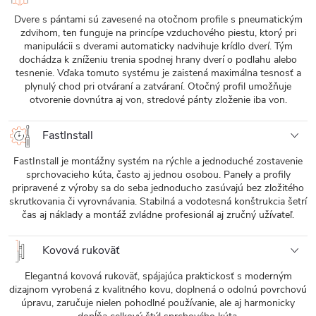
Dvere s pántami sú zavesené na otočnom profile s pneumatickým
zdvihom, ten funguje na princípe vzduchového piestu, ktorý pri
manipulácii s dverami automaticky nadvihuje krídlo dverí. Tým
dochádza k zníženiu trenia spodnej hrany dverí o podlahu alebo
tesnenie. Vďaka tomuto systému je zaistená maximálna tesnosť a
plynulý chod pri otváraní a zatváraní. Otočný profil umožňuje
otvorenie dovnútra aj von, stredové pánty zloženie iba von.
FastInstall
FastInstall je montážny systém na rýchle a jednoduché zostavenie
sprchovacieho kúta, často aj jednou osobou. Panely a profily
pripravené z výroby sa do seba jednoducho zasúvajú bez zložitého
skrutkovania či vyrovnávania. Stabilná a vodotesná konštrukcia šetrí
čas aj náklady a montáž zvládne profesionál aj zručný užívateľ.
Kovová rukoväť
Elegantná kovová rukoväť, spájajúca praktickosť s moderným
dizajnom vyrobená z kvalitného kovu, doplnená o odolnú povrchovú
úpravu, zaručuje nielen pohodlné používanie, ale aj harmonicky