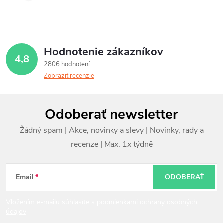
Hodnotenie zákazníkov
4,8
2806 hodnotení
Zobraziť recenzie
Z
Odoberať newsletter
á
p
ä
t
Email
ODOBERAŤ
i
Vložením e-mailu súhlasíte s
podmienkami ochrany osobných
údajov
e