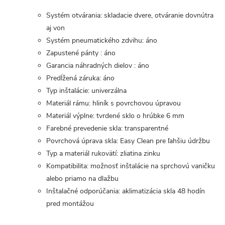
Systém otvárania: skladacie dvere, otváranie dovnútra
aj von
Systém pneumatického zdvihu: áno
Zapustené pánty : áno
Garancia náhradných dielov : áno
Predĺžená záruka: áno
Typ inštalácie: univerzálna
Materiál rámu: hliník s povrchovou úpravou
Materiál výplne: tvrdené sklo o hrúbke 6 mm
Farebné prevedenie skla: transparentné
Povrchová úprava skla: Easy Clean pre ľahšiu údržbu
Typ a materiál rukovätí: zliatina zinku
Kompatibilita: možnosť inštalácie na sprchovú vaničku
alebo priamo na dlažbu
Inštalačné odporúčania: aklimatizácia skla 48 hodín
pred montážou