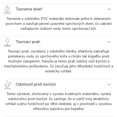
Tesnenie dverí
Tesnenie z odolného PVC materiálu dokonale priľne k skleneným
povrchom a zaisťuje pevné uzavretie sprchových dverí, čo zabráni
nežiaducim únikom vody mimo sprchovací kút.
Tesniaci prah
Tesniaci prah, vyrobený z odolného hliníka, efektívne zabraňuje
pretekaniu vody zo sprchového kúta a chráni tak kúpeľňu pred
možným zatopením. Navyše je tento prah odolný voči korózii a
mechanickému poškodeniu, čo zaručuje jeho dlhodobú funkčnosť a
estetický vzhľad.
Odolnosť proti korózii
Tento výrobok, zhotovený z vysoko kvalitných materiálov, vyniká
odolnosťou proti korózii, čo zaisťuje, že si udrží svoj atraktívny
vzhľad a plnú funkčnosť po dlhé obdobie, aj v prostredí s vysokou
vlhkosťou typickou pre kúpeľne.