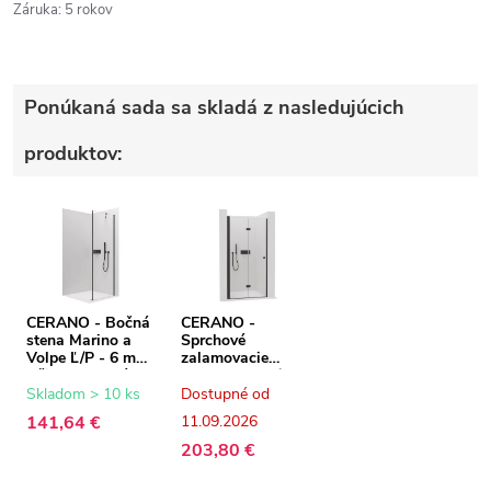
Záruka
:
5 rokov
Ponúkaná sada sa skladá z nasledujúcich
produktov:
CERANO - Bočná
CERANO -
stena Marino a
Sprchové
Volpe Ľ/P - 6 mm
zalamovacie
- čierna matná,
dvere Volpe L/P -
transparentné
6 mm - čierna
Skladom > 10 ks
Dostupné od
sklo - 100x190
matná,
141,64 €
11.09.2026
cm
transparentné
sklo - 90x190 cm
203,80 €