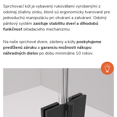
Sprchovací kút je vybavený rukoväťami vyrobenými z
odolnej zliatiny zinku, ktoré sú ergonomicky tvarované pre
jednoduchú manipuláciu pri otváraní a zatváraní. Odolný
pántový systém
zaisťuje stabilitu dverí a dlhodobú
funkčnosť
skladacieho mechanizmu.
Na naše sprchové dvere, zásteny a kúty
poskytujeme
predĺženú záruku
a
garanciu možnosti nákupu
náhradných dielov
po dobu minimálne 10 rokov.