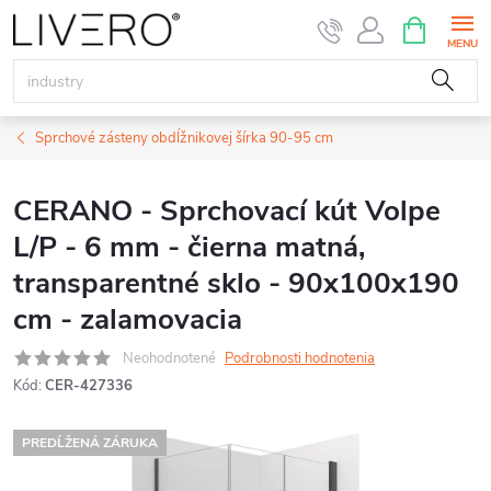
Prejsť
NÁKUPN
KOŠÍK
na
obsah
Sprchové zásteny obdĺžnikovej šírka 90-95 cm
CERANO - Sprchovací kút Volpe
L/P - 6 mm - čierna matná,
transparentné sklo - 90x100x190
cm - zalamovacia
Neohodnotené
Podrobnosti hodnotenia
Kód:
CER-427336
PREDĹŽENÁ ZÁRUKA