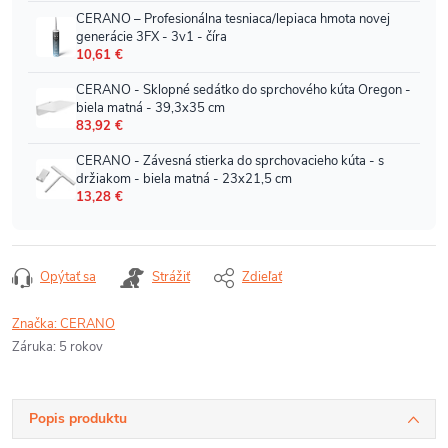
Opýtať sa
Strážiť
Zdieľať
Značka:
CERANO
Záruka
:
5 rokov
Popis produktu