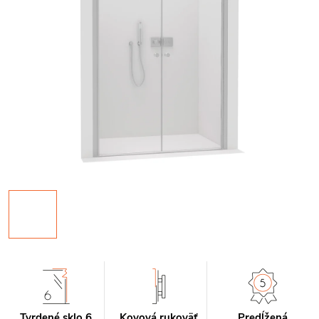
Tvrdené sklo 6
Kovová rukoväť
Predĺžená