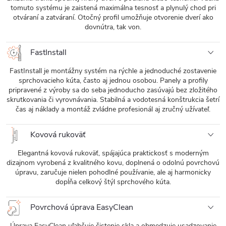
tomuto systému je zaistená maximálna tesnosť a plynulý chod pri
otváraní a zatváraní. Otočný profil umožňuje otvorenie dverí ako
dovnútra, tak von.
FastInstall
FastInstall je montážny systém na rýchle a jednoduché zostavenie
sprchovacieho kúta, často aj jednou osobou. Panely a profily
pripravené z výroby sa do seba jednoducho zasúvajú bez zložitého
skrutkovania či vyrovnávania. Stabilná a vodotesná konštrukcia šetrí
čas aj náklady a montáž zvládne profesionál aj zručný užívateľ.
Kovová rukoväť
Elegantná kovová rukoväť, spájajúca praktickosť s moderným
dizajnom vyrobená z kvalitného kovu, doplnená o odolnú povrchovú
úpravu, zaručuje nielen pohodlné používanie, ale aj harmonicky
dopĺňa celkový štýl sprchového kúta.
Povrchová úprava EasyClean
Úprava EasyClean uľahčuje čistenie skla a obmedzuje usadzovanie