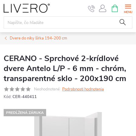
Prejsť
NÁKUPN
KOŠÍK
na
obsah
Dvere do niky šírka 194-200 cm
CERANO - Sprchové 2-krídlové
dvere Antelo L/P - 6 mm - chróm,
transparentné sklo - 200x190 cm
Neohodnotené
Podrobnosti hodnotenia
Kód:
CER-440411
PREDĹŽENÁ ZÁRUKA