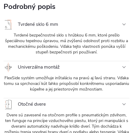
Podrobný popis
Tvrdené sklo 6 mm
Tvrdené bezpečnostné sklo s hrúbkou 6 mm, ktoré prešlo
špeciálnou tepelnou úpravou, má zvýšenú odolnosť proti rozbitiu a
mechanickému poškodeniu. Vďaka tejto vlastnosti ponúka vyšší
stupeň bezpečnosti pri používaní.
Univerzálna montáž
FlexSide systém umožňuje inštaláciu na pravú aj ľavú stranu. Vďaka
tomu sa sprchovací kút ľahko prispôsobí konkrétnemu usporiadaniu
kúpeľne a jej priestorovým možnostiam.
Otočné dvere
Dvere sú zavesené na otočnom profile s pneumatickým zdvihom,
ten funguje na princípe vzduchového piestu, ktorý pri manipulácii s
dverami automaticky nadvihuje krídlo dverí. Tým dochádza k
zníženiu trenia spodnej hrany dverí o podlahu alebo tesnenie. Vďaka