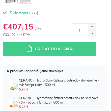
Skladom
(
)
8 ks
€407,15
/ ks
€331,02 bez DPH
Jednotková
cena:
PRIDAŤ DO KOŠÍKA