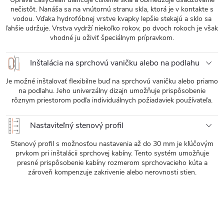
nečistôt. Nanáša sa na vnútornú stranu skla, ktorá je v kontakte s
vodou. Vďaka hydrofóbnej vrstve kvapky lepšie stekajú a sklo sa
ľahšie udržuje. Vrstva vydrží niekoľko rokov, po dvoch rokoch je však
vhodné ju oživiť špeciálnym prípravkom.
Inštalácia na sprchovú vaničku alebo na podlahu
Je možné inštalovať flexibilne buď na sprchovú vaničku alebo priamo
na podlahu. Jeho univerzálny dizajn umožňuje prispôsobenie
rôznym priestorom podľa individuálnych požiadaviek používateľa.
Nastaviteľný stenový profil
Stenový profil s možnosťou nastavenia až do 30 mm je kľúčovým
prvkom pri inštalácii sprchovej kabíny. Tento systém umožňuje
presné prispôsobenie kabíny rozmerom sprchovacieho kúta a
zároveň kompenzuje zakrivenie alebo nerovnosti stien.
Magnetické tesnenie dverí
Tesnenie z odolného PVC materiálu dokonalé priľne k skleneným