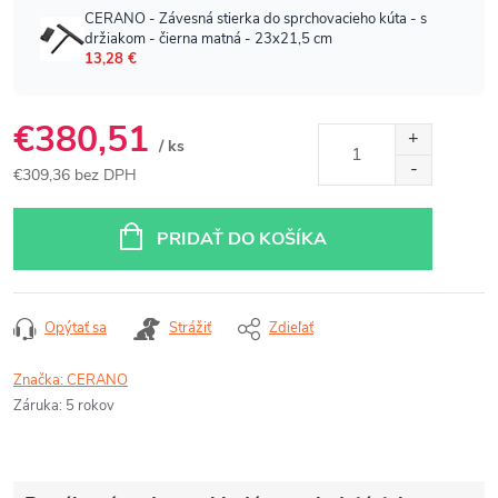
€380,51
/ ks
€309,36 bez DPH
Jednotková
cena:
PRIDAŤ DO KOŠÍKA
Opýtať sa
Strážiť
Zdieľať
Značka:
CERANO
Záruka
:
5 rokov