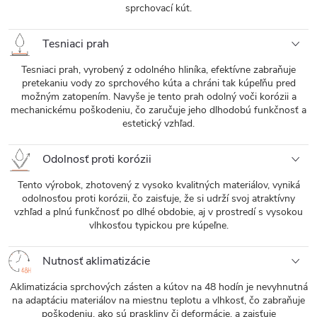
sprchovací kút.
Tesniaci prah
Tesniaci prah, vyrobený z odolného hliníka, efektívne zabraňuje
pretekaniu vody zo sprchového kúta a chráni tak kúpeľňu pred
možným zatopením. Navyše je tento prah odolný voči korózii a
mechanickému poškodeniu, čo zaručuje jeho dlhodobú funkčnosť a
estetický vzhľad.
Odolnosť proti korózii
Tento výrobok, zhotovený z vysoko kvalitných materiálov, vyniká
odolnosťou proti korózii, čo zaisťuje, že si udrží svoj atraktívny
vzhľad a plnú funkčnosť po dlhé obdobie, aj v prostredí s vysokou
vlhkosťou typickou pre kúpeľne.
Nutnosť aklimatizácie
Aklimatizácia sprchových zásten a kútov na 48 hodín je nevyhnutná
na adaptáciu materiálov na miestnu teplotu a vlhkosť, čo zabraňuje
poškodeniu, ako sú praskliny či deformácie, a zaisťuje