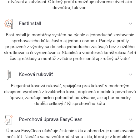
otváraní a zatváraní. Otočný profil umožňuje otvorenie dverí ako
dovnútra, tak von.
FastInstall
FastInstall je montážny systém na rýchle a jednoduché zostavenie
sprchovacieho kúta, často aj jednou osobou. Panely a profily
pripravené z výroby sa do seba jednoducho zasúvajú bez zložitého
skrutkovania či vyrovnávania. Stabilná a vodotesná konštrukcia šetrí
čas aj náklady a montáž zvládne profesionál aj zručný užívateľ.
Kovová rukoväť
Elegantná kovová rukoväť, spájajúca praktickosť s moderným
dizajnom vyrobená z kvalitného kovu, doplnená o odolnú povrchovú
úpravu, zaručuje nielen pohodlné používanie, ale aj harmonicky
dopĺňa celkový štýl sprchového kúta.
Povrchová úprava EasyClean
Úprava EasyClean uľahčuje čistenie skla a obmedzuje usadzovanie
nečistôt. Nanáša sa na vnútornú stranu skla, ktorá je v kontakte s