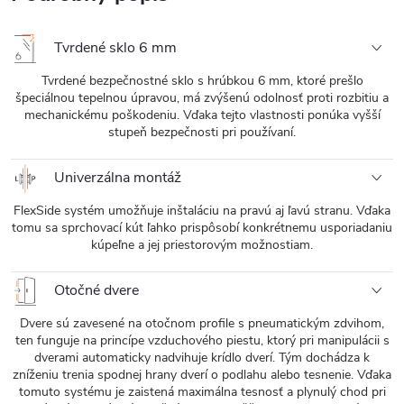
Tvrdené sklo 6 mm
Tvrdené bezpečnostné sklo s hrúbkou 6 mm, ktoré prešlo
špeciálnou tepelnou úpravou, má zvýšenú odolnosť proti rozbitiu a
mechanickému poškodeniu. Vďaka tejto vlastnosti ponúka vyšší
stupeň bezpečnosti pri používaní.
Univerzálna montáž
FlexSide systém umožňuje inštaláciu na pravú aj ľavú stranu. Vďaka
tomu sa sprchovací kút ľahko prispôsobí konkrétnemu usporiadaniu
kúpeľne a jej priestorovým možnostiam.
Otočné dvere
Dvere sú zavesené na otočnom profile s pneumatickým zdvihom,
ten funguje na princípe vzduchového piestu, ktorý pri manipulácii s
dverami automaticky nadvihuje krídlo dverí. Tým dochádza k
zníženiu trenia spodnej hrany dverí o podlahu alebo tesnenie. Vďaka
tomuto systému je zaistená maximálna tesnosť a plynulý chod pri