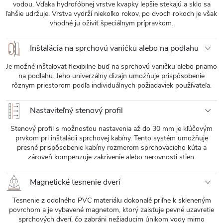
vodou. Vďaka hydrofóbnej vrstve kvapky lepšie stekajú a sklo sa
ľahšie udržuje. Vrstva vydrží niekoľko rokov, po dvoch rokoch je však
vhodné ju oživiť špeciálnym prípravkom.
Inštalácia na sprchovú vaničku alebo na podlahu
Je možné inštalovať flexibilne buď na sprchovú vaničku alebo priamo
na podlahu. Jeho univerzálny dizajn umožňuje prispôsobenie
rôznym priestorom podľa individuálnych požiadaviek používateľa.
Nastaviteľný stenový profil
Stenový profil s možnosťou nastavenia až do 30 mm je kľúčovým
prvkom pri inštalácii sprchovej kabíny. Tento systém umožňuje
presné prispôsobenie kabíny rozmerom sprchovacieho kúta a
zároveň kompenzuje zakrivenie alebo nerovnosti stien.
Magnetické tesnenie dverí
Tesnenie z odolného PVC materiálu dokonalé priľne k skleneným
povrchom a je vybavené magnetom, ktorý zaisťuje pevné uzavretie
sprchových dverí, čo zabráni nežiaducim únikom vody mimo