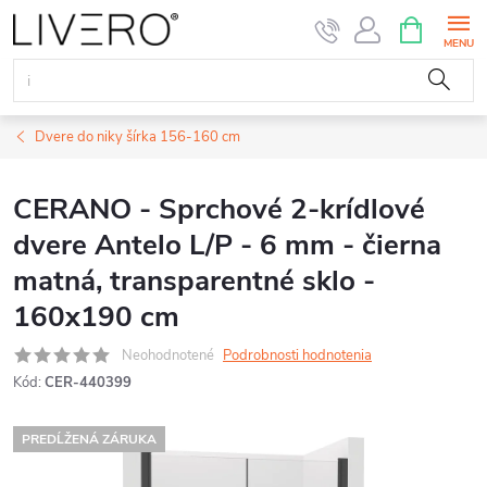
Prejsť
NÁKUPN
KOŠÍK
na
obsah
Dvere do niky šírka 156-160 cm
CERANO - Sprchové 2-krídlové
dvere Antelo L/P - 6 mm - čierna
matná, transparentné sklo -
160x190 cm
Neohodnotené
Podrobnosti hodnotenia
Kód:
CER-440399
PREDĹŽENÁ ZÁRUKA