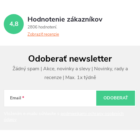
Hodnotenie zákazníkov
4,8
2806 hodnotení
Zobraziť recenzie
Z
Odoberať newsletter
á
p
ä
t
Email
ODOBERAŤ
i
Vložením e-mailu súhlasíte s
podmienkami ochrany osobných
údajov
e