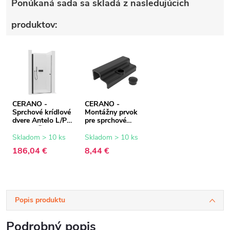
Ponúkaná sada sa skladá z nasledujúcich
produktov:
CERANO -
CERANO -
Sprchové krídlové
Montážny prvok
dvere Antelo L/P -
pre sprchové
6 mm - čierna
dvere Marino a
matná,
Antelo - čierna
Skladom > 10 ks
Skladom > 10 ks
transparentné
186,04 €
8,44 €
sklo - 80x190 cm
Popis produktu
Podrobný popis