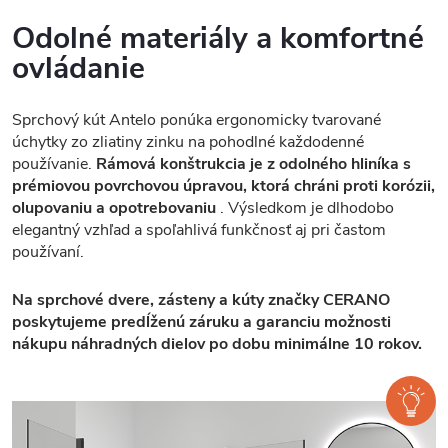
Odolné materiály a komfortné
ovládanie
Sprchový kút Antelo ponúka ergonomicky tvarované
úchytky zo zliatiny zinku na pohodlné každodenné
používanie.
Rámová konštrukcia je z odolného hliníka s
prémiovou povrchovou úpravou, ktorá chráni proti korózii,
olupovaniu a opotrebovaniu
. Výsledkom je dlhodobo
elegantný vzhľad a spoľahlivá funkčnosť aj pri častom
používaní.
Na sprchové dvere, zásteny a kúty značky CERANO
poskytujeme predĺženú záruku a garanciu možnosti
nákupu náhradných dielov po dobu minimálne 10 rokov.