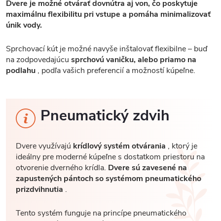
Dvere je možné otvárať dovnútra aj von, čo poskytuje
maximálnu flexibilitu pri vstupe a pomáha minimalizovať
únik vody.
Sprchovací kút je možné navyše inštalovať flexibilne – buď
na zodpovedajúcu
sprchovú vaničku, alebo priamo na
podlahu
, podľa vašich preferencií a možností kúpeľne.
Pneumatický zdvih
Dvere využívajú
krídlový systém otvárania
, ktorý je
ideálny pre moderné kúpeľne s dostatkom priestoru na
otvorenie dverného krídla.
Dvere sú zavesené na
zapustených pántoch so systémom pneumatického
prizdvihnutia
.
Tento systém funguje na princípe pneumatického