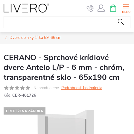
Prejsť
NÁKUPN
KOŠÍK
na
obsah
Dvere do niky šírka 59-66 cm
CERANO - Sprchové krídlové
dvere Antelo L/P - 6 mm - chróm,
transparentné sklo - 65x190 cm
Neohodnotené
Podrobnosti hodnotenia
Kód:
CER-481726
PREDĹŽENÁ ZÁRUKA