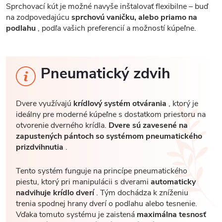
Sprchovací kút je možné navyše inštalovať flexibilne – buď
na zodpovedajúcu
sprchovú vaničku, alebo priamo na
podlahu
, podľa vašich preferencií a možností kúpeľne.
Pneumatický zdvih
Dvere využívajú
krídlový systém otvárania
, ktorý je
ideálny pre moderné kúpeľne s dostatkom priestoru na
otvorenie dverného krídla.
Dvere sú zavesené na
zapustených pántoch so systémom pneumatického
prizdvihnutia
.
Tento systém funguje na princípe pneumatického
piestu, ktorý pri manipulácii s dverami
automaticky
nadvihuje krídlo dverí
. Tým dochádza k zníženiu
trenia spodnej hrany dverí o podlahu alebo tesnenie.
Vďaka tomuto systému je zaistená
maximálna tesnosť