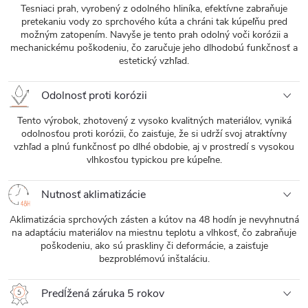
Tesniaci prah, vyrobený z odolného hliníka, efektívne zabraňuje
pretekaniu vody zo sprchového kúta a chráni tak kúpeľňu pred
možným zatopením. Navyše je tento prah odolný voči korózii a
mechanickému poškodeniu, čo zaručuje jeho dlhodobú funkčnosť a
estetický vzhľad.
Odolnosť proti korózii
Tento výrobok, zhotovený z vysoko kvalitných materiálov, vyniká
odolnosťou proti korózii, čo zaisťuje, že si udrží svoj atraktívny
vzhľad a plnú funkčnosť po dlhé obdobie, aj v prostredí s vysokou
vlhkosťou typickou pre kúpeľne.
Nutnosť aklimatizácie
Aklimatizácia sprchových zásten a kútov na 48 hodín je nevyhnutná
na adaptáciu materiálov na miestnu teplotu a vlhkosť, čo zabraňuje
poškodeniu, ako sú praskliny či deformácie, a zaisťuje
bezproblémovú inštaláciu.
Predĺžená záruka 5 rokov