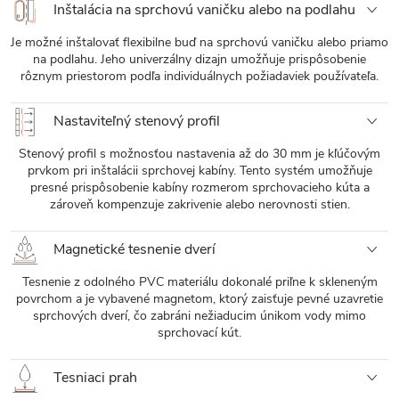
Inštalácia na sprchovú vaničku alebo na podlahu
Je možné inštalovať flexibilne buď na sprchovú vaničku alebo priamo
na podlahu. Jeho univerzálny dizajn umožňuje prispôsobenie
rôznym priestorom podľa individuálnych požiadaviek používateľa.
Nastaviteľný stenový profil
Stenový profil s možnosťou nastavenia až do 30 mm je kľúčovým
prvkom pri inštalácii sprchovej kabíny. Tento systém umožňuje
presné prispôsobenie kabíny rozmerom sprchovacieho kúta a
zároveň kompenzuje zakrivenie alebo nerovnosti stien.
Magnetické tesnenie dverí
Tesnenie z odolného PVC materiálu dokonalé priľne k skleneným
povrchom a je vybavené magnetom, ktorý zaisťuje pevné uzavretie
sprchových dverí, čo zabráni nežiaducim únikom vody mimo
sprchovací kút.
Tesniaci prah