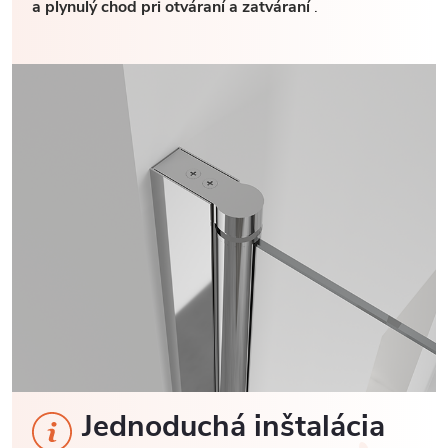
a plynulý chod pri otváraní a zatváraní
.
Jednoduchá inštalácia