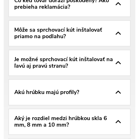
Čo keď tovar dorazí poškodený? Ako
prebieha reklamácia?
Môže sa sprchovací kút inštalovať
priamo na podlahu?
Je možné sprchovací kút inštalovať na
ľavú aj pravú stranu?
Akú hrúbku majú profily?
Aký je rozdiel medzi hrúbkou skla 6
mm, 8 mm a 10 mm?