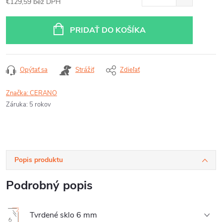
€129,59 bez DPH
Jednotková
cena:
PRIDAŤ DO KOŠÍKA
Opýtať sa
Strážiť
Zdieľať
Značka:
CERANO
Záruka
:
5 rokov
Popis produktu
Podrobný popis
Tvrdené sklo 6 mm