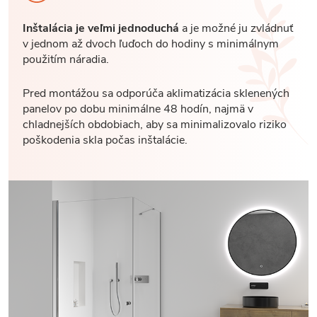
Inštalácia je veľmi jednoduchá
a je možné ju zvládnuť
v jednom až dvoch ľuďoch do hodiny s minimálnym
použitím náradia.
Pred montážou sa odporúča aklimatizácia sklenených
panelov po dobu minimálne 48 hodín, najmä v
chladnejších obdobiach, aby sa minimalizovalo riziko
poškodenia skla počas inštalácie.