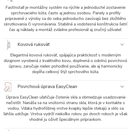
FastInstall je montážny systém na rýchle a jednoduché zostavenie
sprchovacieho kúta, často aj jednou osobou. Panely a profily
pripravené z výroby sa do seba jednoducho zasúvajú bez zložitého
skrutkovania či vyrovnávania. Stabilná a vodotesná konštrukcia šetrí
čas aj náklady a montáž zvládne profesionál aj zručný užívateľ.
Kovová rukoväť
Elegantná kovová rukoväť, spájajúca praktickosť s moderným
dizajnom vyrobená z kvalitného kovu, doplnená o odolnú povrchovú
úpravu, zaručuje nielen pohodlné používanie, ale aj harmonicky
dopĺňa celkový štýl sprchového kúta.
Povrchová úprava EasyClean
Úprava EasyClean uľahčuje čistenie skla a obmedzuje usadzovanie
nečistôt. Nanáša sa na vnútornú stranu skla, ktorá je v kontakte s
vodou. Vďaka hydrofóbnej vrstve kvapky lepšie stekajú a sklo sa
ľahšie udržuje. Vrstva vydrží niekoľko rokov, po dvoch rokoch je však
vhodné ju oživiť špeciálnym prípravkom.