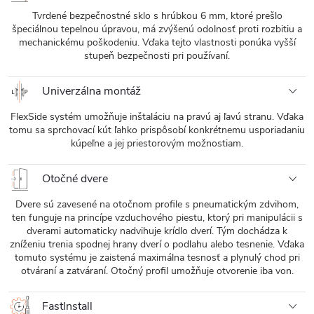
Tvrdené bezpečnostné sklo s hrúbkou 6 mm, ktoré prešlo
špeciálnou tepelnou úpravou, má zvýšenú odolnosť proti rozbitiu a
mechanickému poškodeniu. Vďaka tejto vlastnosti ponúka vyšší
stupeň bezpečnosti pri používaní.
Univerzálna montáž
FlexSide systém umožňuje inštaláciu na pravú aj ľavú stranu. Vďaka
tomu sa sprchovací kút ľahko prispôsobí konkrétnemu usporiadaniu
kúpeľne a jej priestorovým možnostiam.
Otočné dvere
Dvere sú zavesené na otočnom profile s pneumatickým zdvihom,
ten funguje na princípe vzduchového piestu, ktorý pri manipulácii s
dverami automaticky nadvihuje krídlo dverí. Tým dochádza k
zníženiu trenia spodnej hrany dverí o podlahu alebo tesnenie. Vďaka
tomuto systému je zaistená maximálna tesnosť a plynulý chod pri
otváraní a zatváraní. Otočný profil umožňuje otvorenie iba von.
FastInstall