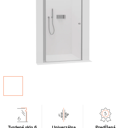
Tvrdené sklo 6
Univerzálna
Predĺžená