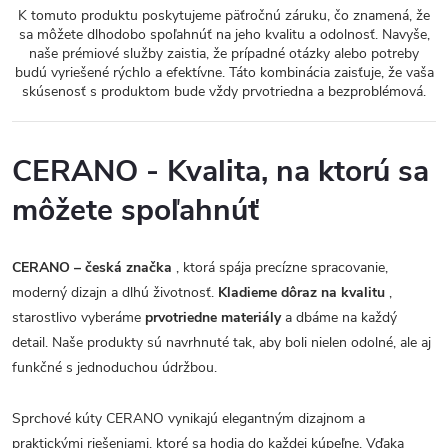
K tomuto produktu poskytujeme päťročnú záruku, čo znamená, že
sa môžete dlhodobo spoľahnúť na jeho kvalitu a odolnosť. Navyše,
naše prémiové služby zaistia, že prípadné otázky alebo potreby
budú vyriešené rýchlo a efektívne. Táto kombinácia zaisťuje, že vaša
skúsenosť s produktom bude vždy prvotriedna a bezproblémová.
CERANO - Kvalita, na ktorú sa
môžete spoľahnúť
CERANO – česká značka
, ktorá spája precízne spracovanie,
moderný dizajn a dlhú životnosť.
Kladieme dôraz na kvalitu
,
starostlivo vyberáme
prvotriedne materiály
a dbáme na každý
detail. Naše produkty sú navrhnuté tak, aby boli nielen odolné, ale aj
funkčné s jednoduchou údržbou.
Sprchové kúty CERANO vynikajú elegantným dizajnom a
praktickými riešeniami, ktoré sa hodia do každej kúpeľne. Vďaka