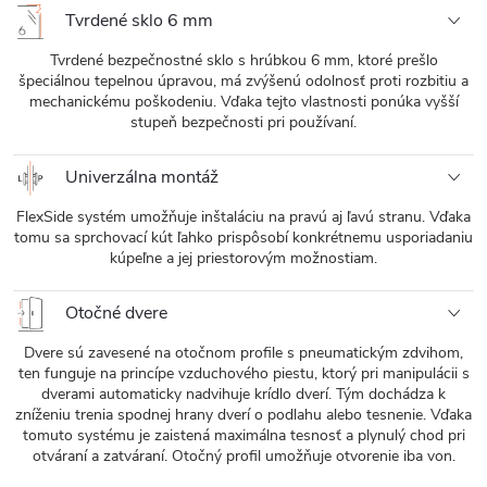
Tvrdené sklo 6 mm
Tvrdené bezpečnostné sklo s hrúbkou 6 mm, ktoré prešlo
špeciálnou tepelnou úpravou, má zvýšenú odolnosť proti rozbitiu a
mechanickému poškodeniu. Vďaka tejto vlastnosti ponúka vyšší
stupeň bezpečnosti pri používaní.
Univerzálna montáž
FlexSide systém umožňuje inštaláciu na pravú aj ľavú stranu. Vďaka
tomu sa sprchovací kút ľahko prispôsobí konkrétnemu usporiadaniu
kúpeľne a jej priestorovým možnostiam.
Otočné dvere
Dvere sú zavesené na otočnom profile s pneumatickým zdvihom,
ten funguje na princípe vzduchového piestu, ktorý pri manipulácii s
dverami automaticky nadvihuje krídlo dverí. Tým dochádza k
zníženiu trenia spodnej hrany dverí o podlahu alebo tesnenie. Vďaka
tomuto systému je zaistená maximálna tesnosť a plynulý chod pri
otváraní a zatváraní. Otočný profil umožňuje otvorenie iba von.