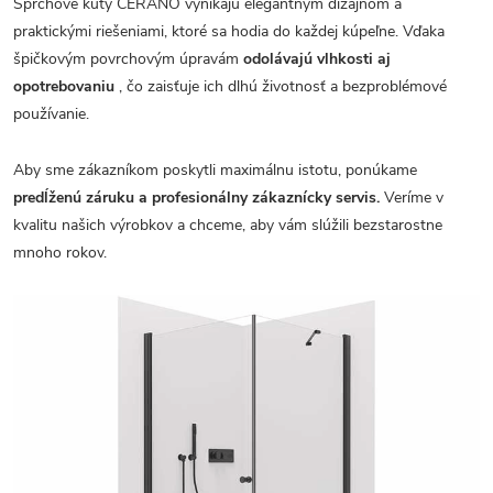
Sprchové kúty CERANO vynikajú elegantným dizajnom a
praktickými riešeniami, ktoré sa hodia do každej kúpeľne. Vďaka
špičkovým povrchovým úpravám
odolávajú vlhkosti aj
opotrebovaniu
, čo zaisťuje ich dlhú životnosť a bezproblémové
používanie.
Aby sme zákazníkom poskytli maximálnu istotu, ponúkame
predĺženú záruku a profesionálny zákaznícky servis.
Veríme v
kvalitu našich výrobkov a chceme, aby vám slúžili bezstarostne
mnoho rokov.