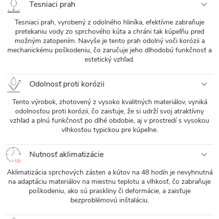
Tesniaci prah
Tesniaci prah, vyrobený z odolného hliníka, efektívne zabraňuje
pretekaniu vody zo sprchového kúta a chráni tak kúpeľňu pred
možným zatopením. Navyše je tento prah odolný voči korózii a
mechanickému poškodeniu, čo zaručuje jeho dlhodobú funkčnosť a
estetický vzhľad.
Odolnosť proti korózii
Tento výrobok, zhotovený z vysoko kvalitných materiálov, vyniká
odolnosťou proti korózii, čo zaisťuje, že si udrží svoj atraktívny
vzhľad a plnú funkčnosť po dlhé obdobie, aj v prostredí s vysokou
vlhkosťou typickou pre kúpeľne.
Nutnosť aklimatizácie
Aklimatizácia sprchových zásten a kútov na 48 hodín je nevyhnutná
na adaptáciu materiálov na miestnu teplotu a vlhkosť, čo zabraňuje
poškodeniu, ako sú praskliny či deformácie, a zaisťuje
bezproblémovú inštaláciu.