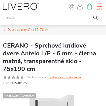
Prejsť
NÁKUPN
KOŠÍK
na
obsah
Dvere do niky šírka 69-76 cm
CERANO - Sprchové krídlové
dvere Antelo L/P - 6 mm - čierna
matná, transparentné sklo -
75x190 cm
Neohodnotené
Podrobnosti hodnotenia
Kód:
CER-481750
PREDĹŽENÁ ZÁRUKA