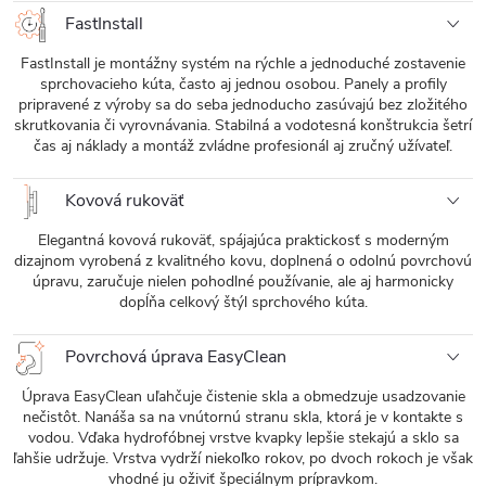
FastInstall
FastInstall je montážny systém na rýchle a jednoduché zostavenie
sprchovacieho kúta, často aj jednou osobou. Panely a profily
pripravené z výroby sa do seba jednoducho zasúvajú bez zložitého
skrutkovania či vyrovnávania. Stabilná a vodotesná konštrukcia šetrí
čas aj náklady a montáž zvládne profesionál aj zručný užívateľ.
Kovová rukoväť
Elegantná kovová rukoväť, spájajúca praktickosť s moderným
dizajnom vyrobená z kvalitného kovu, doplnená o odolnú povrchovú
úpravu, zaručuje nielen pohodlné používanie, ale aj harmonicky
dopĺňa celkový štýl sprchového kúta.
Povrchová úprava EasyClean
Úprava EasyClean uľahčuje čistenie skla a obmedzuje usadzovanie
nečistôt. Nanáša sa na vnútornú stranu skla, ktorá je v kontakte s
vodou. Vďaka hydrofóbnej vrstve kvapky lepšie stekajú a sklo sa
ľahšie udržuje. Vrstva vydrží niekoľko rokov, po dvoch rokoch je však
vhodné ju oživiť špeciálnym prípravkom.