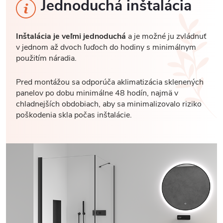
Jednoduchá inštalácia
Inštalácia je veľmi jednoduchá
a je možné ju zvládnuť
v jednom až dvoch ľuďoch do hodiny s minimálnym
použitím náradia.
Pred montážou sa odporúča aklimatizácia sklenených
panelov po dobu minimálne 48 hodín, najmä v
chladnejších obdobiach, aby sa minimalizovalo riziko
poškodenia skla počas inštalácie.