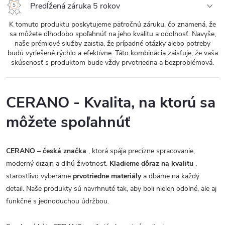
Predĺžená záruka 5 rokov
K tomuto produktu poskytujeme päťročnú záruku, čo znamená, že
sa môžete dlhodobo spoľahnúť na jeho kvalitu a odolnosť. Navyše,
naše prémiové služby zaistia, že prípadné otázky alebo potreby
budú vyriešené rýchlo a efektívne. Táto kombinácia zaisťuje, že vaša
skúsenosť s produktom bude vždy prvotriedna a bezproblémová.
CERANO - Kvalita, na ktorú sa
môžete spoľahnúť
CERANO – česká značka
, ktorá spája precízne spracovanie,
moderný dizajn a dlhú životnosť.
Kladieme dôraz na kvalitu
,
starostlivo vyberáme
prvotriedne materiály
a dbáme na každý
detail. Naše produkty sú navrhnuté tak, aby boli nielen odolné, ale aj
funkčné s jednoduchou údržbou.