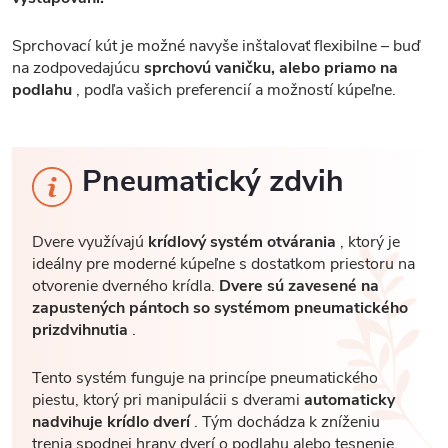
Sprchovací kút je možné navyše inštalovať flexibilne – buď
na zodpovedajúcu
sprchovú vaničku, alebo priamo na
podlahu
, podľa vašich preferencií a možností kúpeľne.
Pneumatický zdvih
Dvere využívajú
krídlový systém otvárania
, ktorý je
ideálny pre moderné kúpeľne s dostatkom priestoru na
otvorenie dverného krídla.
Dvere sú zavesené na
zapustených pántoch so systémom pneumatického
prizdvihnutia
.
Tento systém funguje na princípe pneumatického
piestu, ktorý pri manipulácii s dverami
automaticky
nadvihuje krídlo dverí
. Tým dochádza k zníženiu
trenia spodnej hrany dverí o podlahu alebo tesnenie.