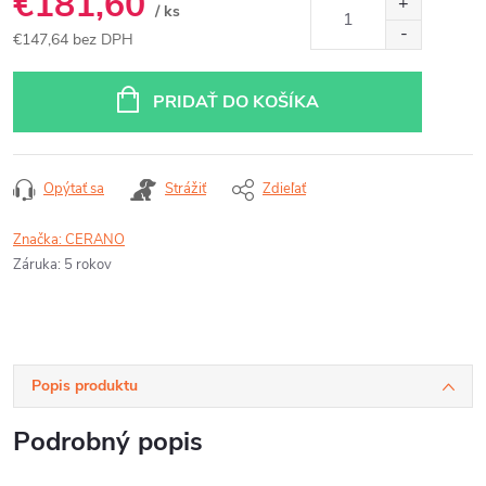
€181,60
/ ks
€147,64 bez DPH
Jednotková
cena:
PRIDAŤ DO KOŠÍKA
Opýtať sa
Strážiť
Zdieľať
Značka:
CERANO
Záruka
:
5 rokov
Popis produktu
Podrobný popis