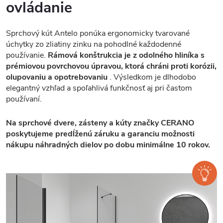
ovládanie
Sprchový kút Antelo ponúka ergonomicky tvarované
úchytky zo zliatiny zinku na pohodlné každodenné
používanie.
Rámová konštrukcia je z odolného hliníka s
prémiovou povrchovou úpravou, ktorá chráni proti korózii,
olupovaniu a opotrebovaniu
. Výsledkom je dlhodobo
elegantný vzhľad a spoľahlivá funkčnosť aj pri častom
používaní.
Na sprchové dvere, zásteny a kúty značky CERANO
poskytujeme predĺženú záruku a garanciu možnosti
nákupu náhradných dielov po dobu minimálne 10 rokov.