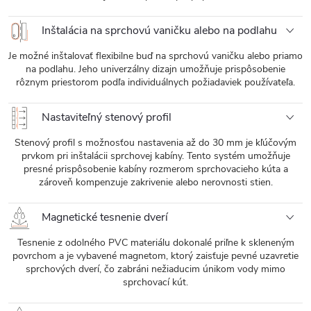
Inštalácia na sprchovú vaničku alebo na podlahu
Je možné inštalovať flexibilne buď na sprchovú vaničku alebo priamo
na podlahu. Jeho univerzálny dizajn umožňuje prispôsobenie
rôznym priestorom podľa individuálnych požiadaviek používateľa.
Nastaviteľný stenový profil
Stenový profil s možnosťou nastavenia až do 30 mm je kľúčovým
prvkom pri inštalácii sprchovej kabíny. Tento systém umožňuje
presné prispôsobenie kabíny rozmerom sprchovacieho kúta a
zároveň kompenzuje zakrivenie alebo nerovnosti stien.
Magnetické tesnenie dverí
Tesnenie z odolného PVC materiálu dokonalé priľne k skleneným
povrchom a je vybavené magnetom, ktorý zaisťuje pevné uzavretie
sprchových dverí, čo zabráni nežiaducim únikom vody mimo
sprchovací kút.