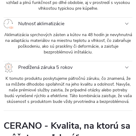
vzhľad a plnú funkčnosť po dlhé obdobie, aj v prostredí s vysokou
vlhkosťou typickou pre kúpeľne.
Nutnosť aklimatizácie
Aklimatizácia sprchových zásten a kútov na 48 hodín je nevyhnutná
na adaptáciu materiálov na miestnu teplotu a vlhkosť, čo zabraňuje
poškodeniu, ako sú praskliny či deformácie, a zaisťuje
bezproblémovú inštaláciu.
Predĺžená záruka 5 rokov
K tomuto produktu poskytujeme päťročnú záruku, čo znamená, že
sa môžete dlhodobo spoľahnúť na jeho kvalitu a odolnosť. Navyše,
naše prémiové služby zaistia, že prípadné otázky alebo potreby
budú vyriešené rýchlo a efektívne. Táto kombinácia zaisťuje, že vaša
skúsenosť s produktom bude vždy prvotriedna a bezproblémová.
CERANO - Kvalita, na ktorú sa