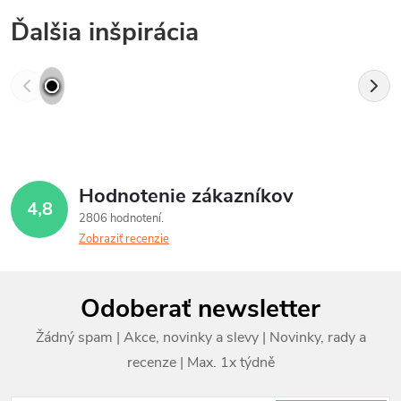
Ďalšia inšpirácia
Hodnotenie zákazníkov
4,8
2806 hodnotení
Zobraziť recenzie
Z
Odoberať newsletter
á
p
ä