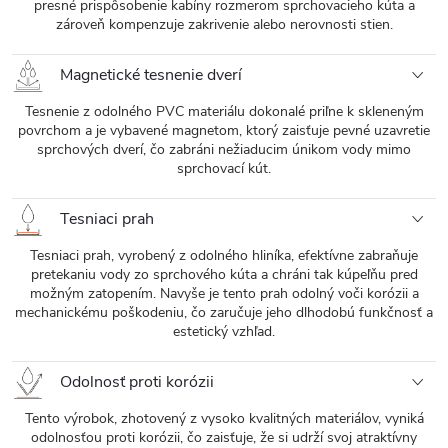
presné prispôsobenie kabíny rozmerom sprchovacieho kúta a
zároveň kompenzuje zakrivenie alebo nerovnosti stien.
Magnetické tesnenie dverí
Tesnenie z odolného PVC materiálu dokonalé priľne k skleneným
povrchom a je vybavené magnetom, ktorý zaisťuje pevné uzavretie
sprchových dverí, čo zabráni nežiaducim únikom vody mimo
sprchovací kút.
Tesniaci prah
Tesniaci prah, vyrobený z odolného hliníka, efektívne zabraňuje
pretekaniu vody zo sprchového kúta a chráni tak kúpeľňu pred
možným zatopením. Navyše je tento prah odolný voči korózii a
mechanickému poškodeniu, čo zaručuje jeho dlhodobú funkčnosť a
estetický vzhľad.
Odolnosť proti korózii
Tento výrobok, zhotovený z vysoko kvalitných materiálov, vyniká
odolnosťou proti korózii, čo zaisťuje, že si udrží svoj atraktívny