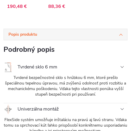
sklo - 90x190 cm
190,48 €
88,36 €
Popis produktu
Podrobný popis
Tvrdené sklo 6 mm
Tvrdené bezpečnostné sklo s hrúbkou 6 mm, ktoré prešlo
špeciálnou tepelnou úpravou, má zvýšenú odolnosť proti rozbitiu a
mechanickému poškodeniu. Vďaka tejto vlastnosti ponúka vyšší
stupeň bezpečnosti pri používaní.
Univerzálna montáž
FlexSide systém umožňuje inštaláciu na pravú aj ľavú stranu. Vďaka
tomu sa sprchovací kút ľahko prispôsobí konkrétnemu usporiadaniu
kúpeľne a jej priestorovým možnostiam.