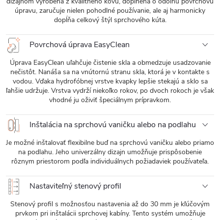
dizajnom vyrobená z kvalitného kovu, doplnená o odolnú povrchovú
úpravu, zaručuje nielen pohodlné používanie, ale aj harmonicky
dopĺňa celkový štýl sprchového kúta.
Povrchová úprava EasyClean
Úprava EasyClean uľahčuje čistenie skla a obmedzuje usadzovanie
nečistôt. Nanáša sa na vnútornú stranu skla, ktorá je v kontakte s
vodou. Vďaka hydrofóbnej vrstve kvapky lepšie stekajú a sklo sa
ľahšie udržuje. Vrstva vydrží niekoľko rokov, po dvoch rokoch je však
vhodné ju oživiť špeciálnym prípravkom.
Inštalácia na sprchovú vaničku alebo na podlahu
Je možné inštalovať flexibilne buď na sprchovú vaničku alebo priamo
na podlahu. Jeho univerzálny dizajn umožňuje prispôsobenie
rôznym priestorom podľa individuálnych požiadaviek používateľa.
Nastaviteľný stenový profil
Stenový profil s možnosťou nastavenia až do 30 mm je kľúčovým
prvkom pri inštalácii sprchovej kabíny. Tento systém umožňuje