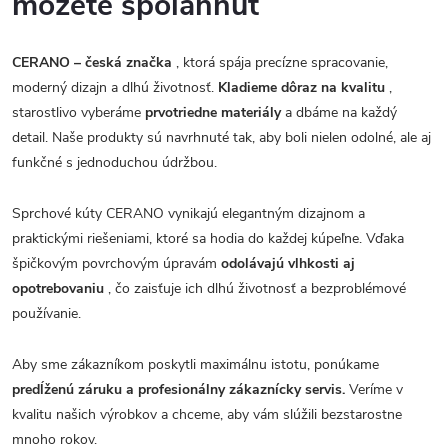
môžete spoľahnúť
CERANO – česká značka
, ktorá spája precízne spracovanie,
moderný dizajn a dlhú životnosť.
Kladieme dôraz na kvalitu
,
starostlivo vyberáme
prvotriedne materiály
a dbáme na každý
detail. Naše produkty sú navrhnuté tak, aby boli nielen odolné, ale aj
funkčné s jednoduchou údržbou.
Sprchové kúty CERANO vynikajú elegantným dizajnom a
praktickými riešeniami, ktoré sa hodia do každej kúpeľne. Vďaka
špičkovým povrchovým úpravám
odolávajú vlhkosti aj
opotrebovaniu
, čo zaisťuje ich dlhú životnosť a bezproblémové
používanie.
Aby sme zákazníkom poskytli maximálnu istotu, ponúkame
predĺženú záruku a profesionálny zákaznícky servis.
Veríme v
kvalitu našich výrobkov a chceme, aby vám slúžili bezstarostne
mnoho rokov.