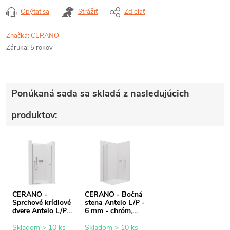
Opýtať sa
Strážiť
Zdieľať
Značka:
CERANO
Záruka
:
5 rokov
Ponúkaná sada sa skladá z nasledujúcich
produktov:
CERANO -
CERANO - Bočná
Sprchové krídlové
stena Antelo L/P -
dvere Antelo L/P -
6 mm - chróm,
6 mm - chróm,
transparentné
transparentné
sklo - 40x190 cm
Skladom > 10 ks
Skladom > 10 ks