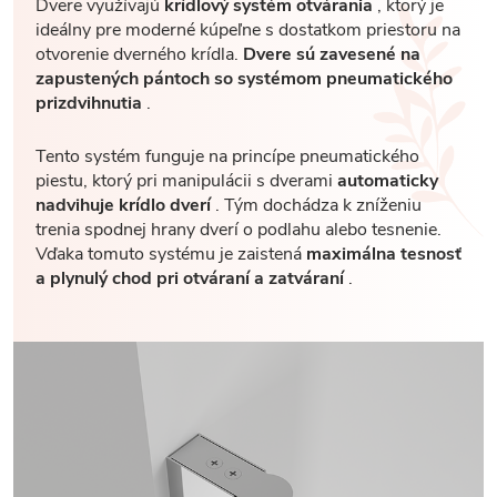
Dvere využívajú
krídlový systém otvárania
, ktorý je
ideálny pre moderné kúpeľne s dostatkom priestoru na
otvorenie dverného krídla.
Dvere sú zavesené na
zapustených pántoch so systémom pneumatického
prizdvihnutia
.
Tento systém funguje na princípe pneumatického
piestu, ktorý pri manipulácii s dverami
automaticky
nadvihuje krídlo dverí
. Tým dochádza k zníženiu
trenia spodnej hrany dverí o podlahu alebo tesnenie.
Vďaka tomuto systému je zaistená
maximálna tesnosť
a plynulý chod pri otváraní a zatváraní
.