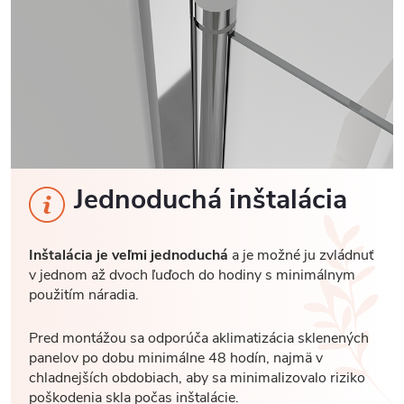
Jednoduchá inštalácia
Inštalácia je veľmi jednoduchá
a je možné ju zvládnuť
v jednom až dvoch ľuďoch do hodiny s minimálnym
použitím náradia.
Pred montážou sa odporúča aklimatizácia sklenených
panelov po dobu minimálne 48 hodín, najmä v
chladnejších obdobiach, aby sa minimalizovalo riziko
poškodenia skla počas inštalácie.