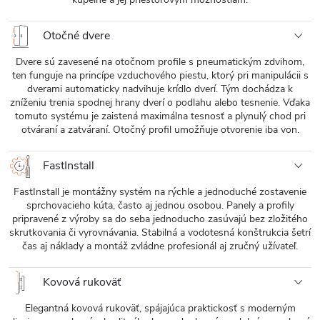
Otočné dvere
Dvere sú zavesené na otočnom profile s pneumatickým zdvihom,
ten funguje na princípe vzduchového piestu, ktorý pri manipulácii s
dverami automaticky nadvihuje krídlo dverí. Tým dochádza k
zníženiu trenia spodnej hrany dverí o podlahu alebo tesnenie. Vďaka
tomuto systému je zaistená maximálna tesnosť a plynulý chod pri
otváraní a zatváraní. Otočný profil umožňuje otvorenie iba von.
FastInstall
FastInstall je montážny systém na rýchle a jednoduché zostavenie
sprchovacieho kúta, často aj jednou osobou. Panely a profily
pripravené z výroby sa do seba jednoducho zasúvajú bez zložitého
skrutkovania či vyrovnávania. Stabilná a vodotesná konštrukcia šetrí
čas aj náklady a montáž zvládne profesionál aj zručný užívateľ.
Kovová rukoväť
Elegantná kovová rukoväť, spájajúca praktickosť s moderným