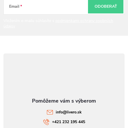
t
Email
ODOBERAŤ
i
Vložením e-mailu súhlasíte s
podmienkami ochrany osobných
údajov
e
info
@
livero.sk
+421 232 195 445