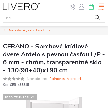
Prejsť
NÁKUPN
KOŠÍK
na
obsah
Dvere do niky šírka 126-130 cm
CERANO - Sprchové krídlové
dvere Antelo s pevnou časťou L/P -
6 mm - chróm, transparentné sklo
- 130(90+40)x190 cm
Neohodnotené
Podrobnosti hodnotenia
Kód:
CER-435845
PREDĹŽENÁ ZÁRUKA