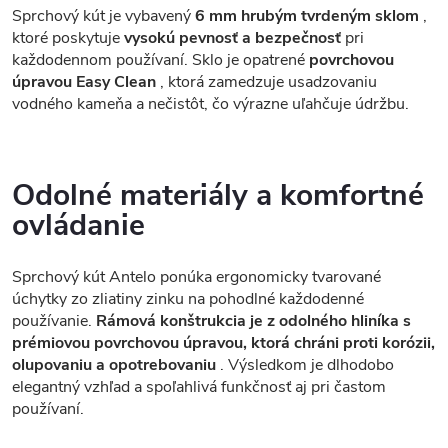
Sprchový kút je vybavený
6 mm hrubým tvrdeným sklom
,
ktoré poskytuje
vysokú pevnosť a bezpečnosť
pri
každodennom používaní. Sklo je opatrené
povrchovou
úpravou Easy Clean
, ktorá zamedzuje usadzovaniu
vodného kameňa a nečistôt, čo výrazne uľahčuje údržbu.
Odolné materiály a komfortné
ovládanie
Sprchový kút Antelo ponúka ergonomicky tvarované
úchytky zo zliatiny zinku na pohodlné každodenné
používanie.
Rámová konštrukcia je z odolného hliníka s
prémiovou povrchovou úpravou, ktorá chráni proti korózii,
olupovaniu a opotrebovaniu
. Výsledkom je dlhodobo
elegantný vzhľad a spoľahlivá funkčnosť aj pri častom
používaní.