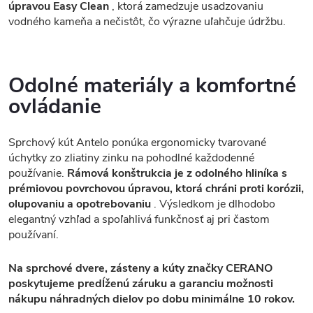
úpravou Easy Clean
, ktorá zamedzuje usadzovaniu
vodného kameňa a nečistôt, čo výrazne uľahčuje údržbu.
Odolné materiály a komfortné
ovládanie
Sprchový kút Antelo ponúka ergonomicky tvarované
úchytky zo zliatiny zinku na pohodlné každodenné
používanie.
Rámová konštrukcia je z odolného hliníka s
prémiovou povrchovou úpravou, ktorá chráni proti korózii,
olupovaniu a opotrebovaniu
. Výsledkom je dlhodobo
elegantný vzhľad a spoľahlivá funkčnosť aj pri častom
používaní.
Na sprchové dvere, zásteny a kúty značky CERANO
poskytujeme predĺženú záruku a garanciu možnosti
nákupu náhradných dielov po dobu minimálne 10 rokov.