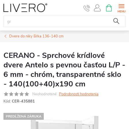
Prejsť
NÁKUPN
KOŠÍK
na
obsah
Dvere do niky šírka 136-140 cm
CERANO - Sprchové krídlové
dvere Antelo s pevnou časťou L/P -
6 mm - chróm, transparentné sklo
- 140(100+40)x190 cm
Neohodnotené
Podrobnosti hodnotenia
Kód:
CER-435881
PREDĹŽENÁ ZÁRUKA