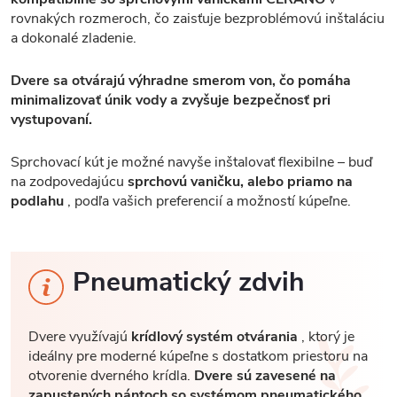
rovnakých rozmeroch, čo zaisťuje bezproblémovú inštaláciu
a dokonalé zladenie.
Dvere sa otvárajú výhradne smerom von, čo pomáha
minimalizovať únik vody a zvyšuje bezpečnosť pri
vystupovaní.
Sprchovací kút je možné navyše inštalovať flexibilne – buď
na zodpovedajúcu
sprchovú vaničku, alebo priamo na
podlahu
, podľa vašich preferencií a možností kúpeľne.
Pneumatický zdvih
Dvere využívajú
krídlový systém otvárania
, ktorý je
ideálny pre moderné kúpeľne s dostatkom priestoru na
otvorenie dverného krídla.
Dvere sú zavesené na
zapustených pántoch so systémom pneumatického