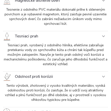
Magnetické tesnenie dverí
Tesnenie z odolného PVC materiálu dokonalé priľne k skleneným
povrchom a je vybavené magnetom, ktorý zaisťuje pevné uzavretie
sprchových dverí, čo zabráni nežiaducim únikom vody mimo
sprchovací kút.
Tesniaci prah
Tesniaci prah, vyrobený z odolného hliníka, efektívne zabraňuje
pretekaniu vody zo sprchového kúta a chráni tak kúpeľňu pred
možným zatopením. Navyše je tento prah odolný voči korózii a
mechanickému poškodeniu, čo zaručuje jeho dlhodobú funkčnosť a
estetický vzhľad.
Odolnosť proti korózii
Tento výrobok, zhotovený z vysoko kvalitných materiálov, vyniká
odolnosťou proti korózii, čo zaisťuje, že si udrží svoj atraktívny
vzhľad a plnú funkčnosť po dlhé obdobie, aj v prostredí s vysokou
vlhkosťou typickou pre kúpeľne.