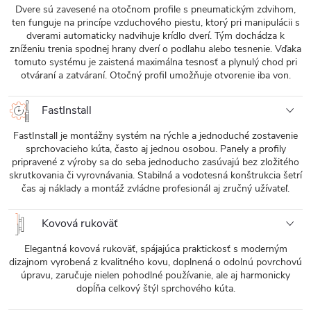
Dvere sú zavesené na otočnom profile s pneumatickým zdvihom,
ten funguje na princípe vzduchového piestu, ktorý pri manipulácii s
dverami automaticky nadvihuje krídlo dverí. Tým dochádza k
zníženiu trenia spodnej hrany dverí o podlahu alebo tesnenie. Vďaka
tomuto systému je zaistená maximálna tesnosť a plynulý chod pri
otváraní a zatváraní. Otočný profil umožňuje otvorenie iba von.
FastInstall
FastInstall je montážny systém na rýchle a jednoduché zostavenie
sprchovacieho kúta, často aj jednou osobou. Panely a profily
pripravené z výroby sa do seba jednoducho zasúvajú bez zložitého
skrutkovania či vyrovnávania. Stabilná a vodotesná konštrukcia šetrí
čas aj náklady a montáž zvládne profesionál aj zručný užívateľ.
Kovová rukoväť
Elegantná kovová rukoväť, spájajúca praktickosť s moderným
dizajnom vyrobená z kvalitného kovu, doplnená o odolnú povrchovú
úpravu, zaručuje nielen pohodlné používanie, ale aj harmonicky
dopĺňa celkový štýl sprchového kúta.