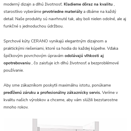
moderný dizajn a dlhú životnosť.
Kladieme dôraz na kvalitu
,
starostlivo vyberáme
prvotriedne materiály
a dbáme na každý
detail. Naše produkty sú navrhnuté tak, aby boli nielen odolné, ale aj
funkčné s jednoduchou údržbou.
Sprchové kúty CERANO vynikajú elegantným dizajnom a
praktickými riešeniami, ktoré sa hodia do každej kúpeľne. Vďaka
špičkovým povrchovým úpravám
odolávajú vlhkosti aj
opotrebovaniu
, čo zaisťuje ich dlhú životnosť a bezproblémové
používanie.
Aby sme zákazníkom poskytli maximálnu istotu, ponúkame
predĺženú záruku a profesionálny zákaznícky servis.
Veríme v
kvalitu našich výrobkov a chceme, aby vám slúžili bezstarostne
mnoho rokov.