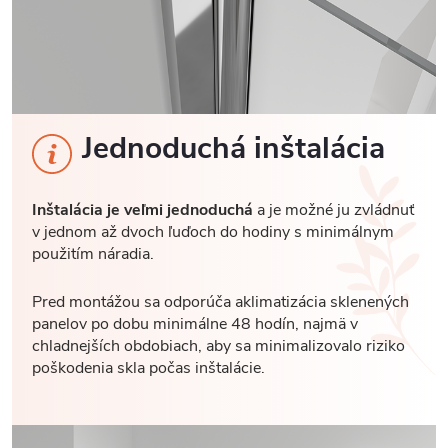
Jednoduchá inštalácia
Inštalácia je veľmi jednoduchá
a je možné ju zvládnuť
v jednom až dvoch ľuďoch do hodiny s minimálnym
použitím náradia.
Pred montážou sa odporúča aklimatizácia sklenených
panelov po dobu minimálne 48 hodín, najmä v
chladnejších obdobiach, aby sa minimalizovalo riziko
poškodenia skla počas inštalácie.