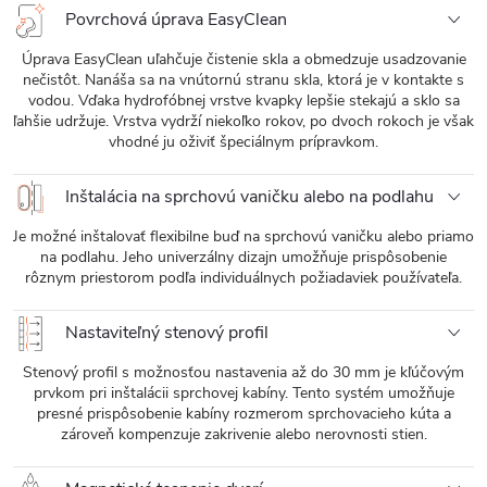
Povrchová úprava EasyClean
Úprava EasyClean uľahčuje čistenie skla a obmedzuje usadzovanie
nečistôt. Nanáša sa na vnútornú stranu skla, ktorá je v kontakte s
vodou. Vďaka hydrofóbnej vrstve kvapky lepšie stekajú a sklo sa
ľahšie udržuje. Vrstva vydrží niekoľko rokov, po dvoch rokoch je však
vhodné ju oživiť špeciálnym prípravkom.
Inštalácia na sprchovú vaničku alebo na podlahu
Je možné inštalovať flexibilne buď na sprchovú vaničku alebo priamo
na podlahu. Jeho univerzálny dizajn umožňuje prispôsobenie
rôznym priestorom podľa individuálnych požiadaviek používateľa.
Nastaviteľný stenový profil
Stenový profil s možnosťou nastavenia až do 30 mm je kľúčovým
prvkom pri inštalácii sprchovej kabíny. Tento systém umožňuje
presné prispôsobenie kabíny rozmerom sprchovacieho kúta a
zároveň kompenzuje zakrivenie alebo nerovnosti stien.