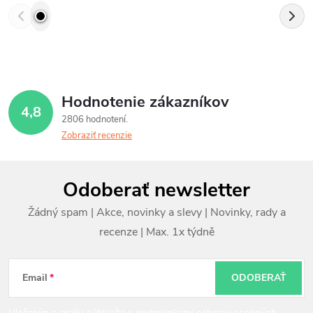
Hodnotenie zákazníkov
4,8
2806 hodnotení
Zobraziť recenzie
Z
Odoberať newsletter
á
p
ä
t
Email
ODOBERAŤ
i
Vložením e-mailu súhlasíte s
podmienkami ochrany osobných