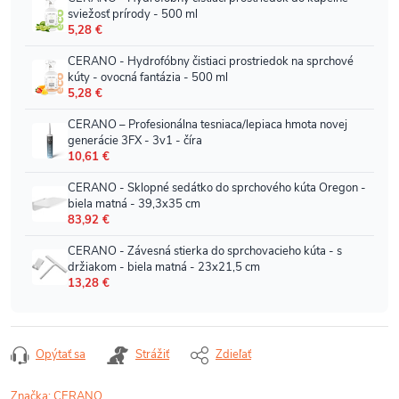
Opýtať sa
Strážiť
Zdieľať
Značka:
CERANO