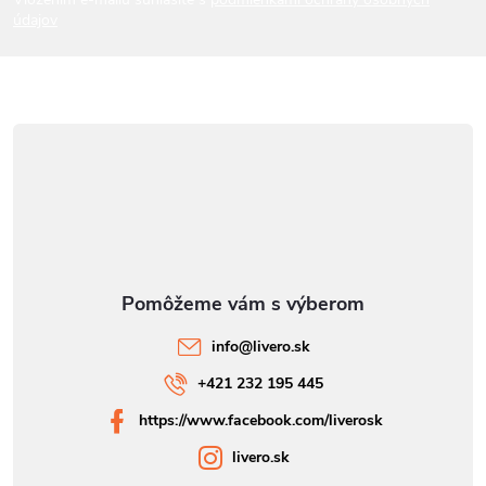
údajov
e
info
@
livero.sk
+421 232 195 445
https://www.facebook.com/liverosk
livero.sk