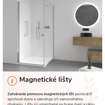
Magnetické lišty
Zatváranie pomocou magnetických líšt
pevne drží
sprchové dvere a zabraňuje ich samovoľnému
otváraniu. Lišty sú umiestnené na hrane dverí a rámu