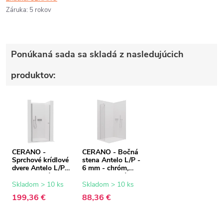
Záruka
:
5 rokov
Ponúkaná sada sa skladá z nasledujúcich
produktov:
CERANO -
CERANO - Bočná
Sprchové krídlové
stena Antelo L/P -
dvere Antelo L/P -
6 mm - chróm,
6 mm - chróm,
transparentné
transparentné
sklo - 40x190 cm
Skladom > 10 ks
Skladom > 10 ks
sklo - 100x190
199,36 €
88,36 €
cm