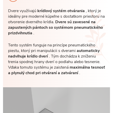
Dvere využívajú
krídlový systém otvárania
, ktorý je
ideálny pre moderné kúpeľne s dostatkom priestoru na
otvorenie dverného krídla.
Dvere sú zavesené na
zapustených pántoch so systémom pneumatického
prizdvihnutia
.
Tento systém funguje na princípe pneumatického
piestu, ktorý pri manipulácii s dverami
automaticky
nadvihuje krídlo dverí
. Tým dochádza k zníženiu
trenia spodnej hrany dverí o podlahu alebo tesnenie.
Vďaka tomuto systému je zaistená
maximálna tesnosť
a plynulý chod pri otváraní a zatváraní
.