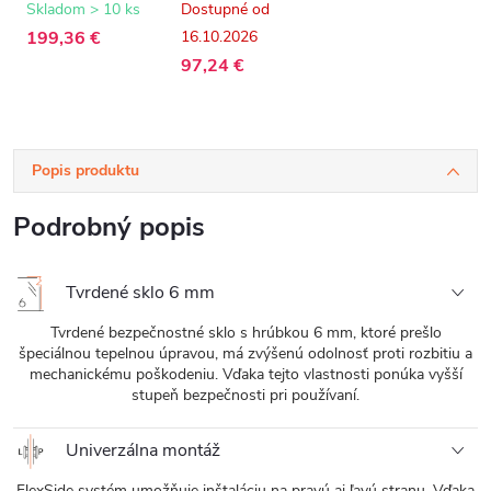
matná,
transparentné
Skladom > 10 ks
Dostupné od
transparentné
sklo - 50x190 cm
199,36 €
16.10.2026
sklo - 100x190
cm
97,24 €
Popis produktu
Podrobný popis
Tvrdené sklo 6 mm
Tvrdené bezpečnostné sklo s hrúbkou 6 mm, ktoré prešlo
špeciálnou tepelnou úpravou, má zvýšenú odolnosť proti rozbitiu a
mechanickému poškodeniu. Vďaka tejto vlastnosti ponúka vyšší
stupeň bezpečnosti pri používaní.
Univerzálna montáž
FlexSide systém umožňuje inštaláciu na pravú aj ľavú stranu. Vďaka