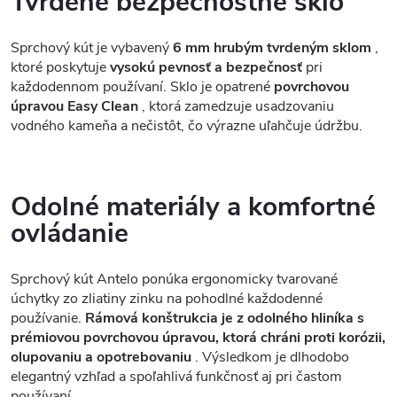
Tvrdené bezpečnostné sklo
Sprchový kút je vybavený
6 mm hrubým tvrdeným sklom
,
ktoré poskytuje
vysokú pevnosť a bezpečnosť
pri
každodennom používaní. Sklo je opatrené
povrchovou
úpravou Easy Clean
, ktorá zamedzuje usadzovaniu
vodného kameňa a nečistôt, čo výrazne uľahčuje údržbu.
Odolné materiály a komfortné
ovládanie
Sprchový kút Antelo ponúka ergonomicky tvarované
úchytky zo zliatiny zinku na pohodlné každodenné
používanie.
Rámová konštrukcia je z odolného hliníka s
prémiovou povrchovou úpravou, ktorá chráni proti korózii,
olupovaniu a opotrebovaniu
. Výsledkom je dlhodobo
elegantný vzhľad a spoľahlivá funkčnosť aj pri častom
používaní.