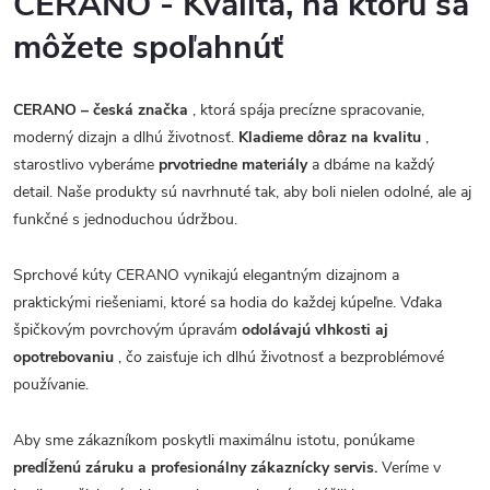
CERANO - Kvalita, na ktorú sa
môžete spoľahnúť
CERANO – česká značka
, ktorá spája precízne spracovanie,
moderný dizajn a dlhú životnosť.
Kladieme dôraz na kvalitu
,
starostlivo vyberáme
prvotriedne materiály
a dbáme na každý
detail. Naše produkty sú navrhnuté tak, aby boli nielen odolné, ale aj
funkčné s jednoduchou údržbou.
Sprchové kúty CERANO vynikajú elegantným dizajnom a
praktickými riešeniami, ktoré sa hodia do každej kúpeľne. Vďaka
špičkovým povrchovým úpravám
odolávajú vlhkosti aj
opotrebovaniu
, čo zaisťuje ich dlhú životnosť a bezproblémové
používanie.
Aby sme zákazníkom poskytli maximálnu istotu, ponúkame
predĺženú záruku a profesionálny zákaznícky servis.
Veríme v