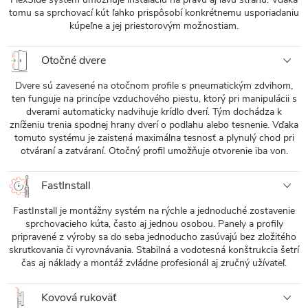
tomu sa sprchovací kút ľahko prispôsobí konkrétnemu usporiadaniu
kúpeľne a jej priestorovým možnostiam.
Otočné dvere
Dvere sú zavesené na otočnom profile s pneumatickým zdvihom,
ten funguje na princípe vzduchového piestu, ktorý pri manipulácii s
dverami automaticky nadvihuje krídlo dverí. Tým dochádza k
zníženiu trenia spodnej hrany dverí o podlahu alebo tesnenie. Vďaka
tomuto systému je zaistená maximálna tesnosť a plynulý chod pri
otváraní a zatváraní. Otočný profil umožňuje otvorenie iba von.
FastInstall
FastInstall je montážny systém na rýchle a jednoduché zostavenie
sprchovacieho kúta, často aj jednou osobou. Panely a profily
pripravené z výroby sa do seba jednoducho zasúvajú bez zložitého
skrutkovania či vyrovnávania. Stabilná a vodotesná konštrukcia šetrí
čas aj náklady a montáž zvládne profesionál aj zručný užívateľ.
Kovová rukoväť