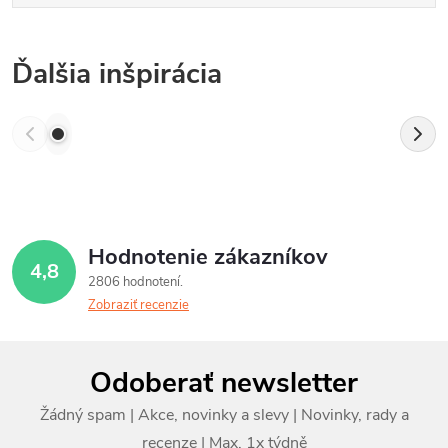
Ďalšia inšpirácia
Hodnotenie zákazníkov
4,8
2806 hodnotení
Zobraziť recenzie
Z
Odoberať newsletter
á
p