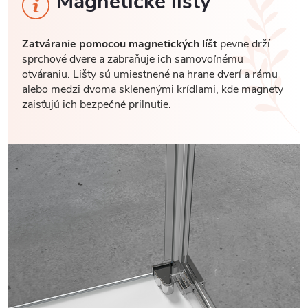
Magnetické lišty
Zatváranie pomocou magnetických líšt
pevne drží
sprchové dvere a zabraňuje ich samovoľnému
otváraniu. Lišty sú umiestnené na hrane dverí a rámu
alebo medzi dvoma sklenenými krídlami, kde magnety
zaisťujú ich bezpečné priľnutie.