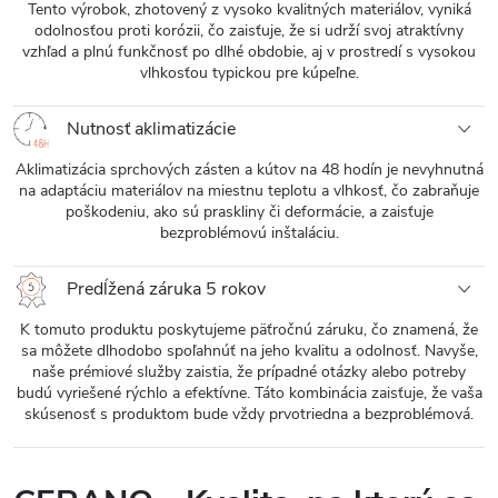
Tento výrobok, zhotovený z vysoko kvalitných materiálov, vyniká
odolnosťou proti korózii, čo zaisťuje, že si udrží svoj atraktívny
vzhľad a plnú funkčnosť po dlhé obdobie, aj v prostredí s vysokou
vlhkosťou typickou pre kúpeľne.
Nutnosť aklimatizácie
Aklimatizácia sprchových zásten a kútov na 48 hodín je nevyhnutná
na adaptáciu materiálov na miestnu teplotu a vlhkosť, čo zabraňuje
poškodeniu, ako sú praskliny či deformácie, a zaisťuje
bezproblémovú inštaláciu.
Predĺžená záruka 5 rokov
K tomuto produktu poskytujeme päťročnú záruku, čo znamená, že
sa môžete dlhodobo spoľahnúť na jeho kvalitu a odolnosť. Navyše,
naše prémiové služby zaistia, že prípadné otázky alebo potreby
budú vyriešené rýchlo a efektívne. Táto kombinácia zaisťuje, že vaša
skúsenosť s produktom bude vždy prvotriedna a bezproblémová.