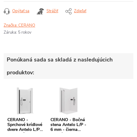
Opýtať sa
Strážiť
Zdieľať
Značka:
CERANO
Záruka
:
5 rokov
Ponúkaná sada sa skladá z nasledujúcich
produktov:
CERANO -
CERANO - Bočná
Sprchové krídlové
stena Antelo L/P -
dvere Antelo L/P -
6 mm - čierna
6 mm - čierna
matná,