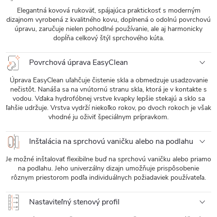
Elegantná kovová rukoväť, spájajúca praktickosť s moderným
dizajnom vyrobená z kvalitného kovu, doplnená o odolnú povrchovú
úpravu, zaručuje nielen pohodlné používanie, ale aj harmonicky
dopĺňa celkový štýl sprchového kúta.
Povrchová úprava EasyClean
Úprava EasyClean uľahčuje čistenie skla a obmedzuje usadzovanie
nečistôt. Nanáša sa na vnútornú stranu skla, ktorá je v kontakte s
vodou. Vďaka hydrofóbnej vrstve kvapky lepšie stekajú a sklo sa
ľahšie udržuje. Vrstva vydrží niekoľko rokov, po dvoch rokoch je však
vhodné ju oživiť špeciálnym prípravkom.
Inštalácia na sprchovú vaničku alebo na podlahu
Je možné inštalovať flexibilne buď na sprchovú vaničku alebo priamo
na podlahu. Jeho univerzálny dizajn umožňuje prispôsobenie
rôznym priestorom podľa individuálnych požiadaviek používateľa.
Nastaviteľný stenový profil