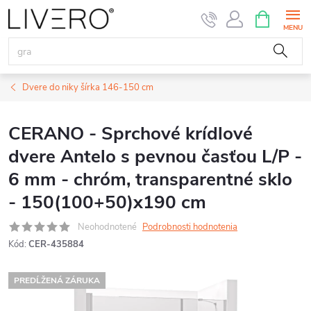
Prejsť
NÁKUPN
KOŠÍK
na
obsah
Dvere do niky šírka 146-150 cm
CERANO - Sprchové krídlové
dvere Antelo s pevnou časťou L/P -
6 mm - chróm, transparentné sklo
- 150(100+50)x190 cm
Neohodnotené
Podrobnosti hodnotenia
Kód:
CER-435884
PREDĹŽENÁ ZÁRUKA