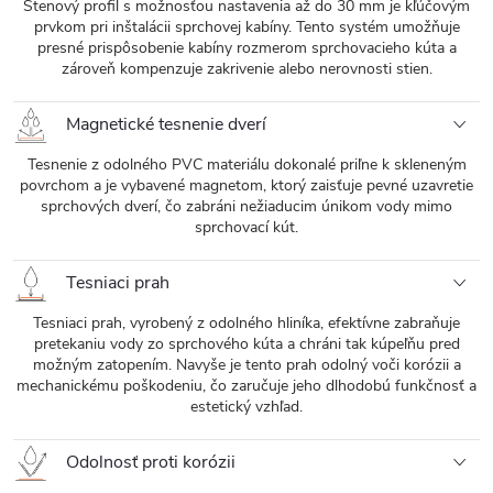
Stenový profil s možnosťou nastavenia až do 30 mm je kľúčovým
prvkom pri inštalácii sprchovej kabíny. Tento systém umožňuje
presné prispôsobenie kabíny rozmerom sprchovacieho kúta a
zároveň kompenzuje zakrivenie alebo nerovnosti stien.
Magnetické tesnenie dverí
Tesnenie z odolného PVC materiálu dokonalé priľne k skleneným
povrchom a je vybavené magnetom, ktorý zaisťuje pevné uzavretie
sprchových dverí, čo zabráni nežiaducim únikom vody mimo
sprchovací kút.
Tesniaci prah
Tesniaci prah, vyrobený z odolného hliníka, efektívne zabraňuje
pretekaniu vody zo sprchového kúta a chráni tak kúpeľňu pred
možným zatopením. Navyše je tento prah odolný voči korózii a
mechanickému poškodeniu, čo zaručuje jeho dlhodobú funkčnosť a
estetický vzhľad.
Odolnosť proti korózii