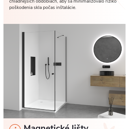
chladnejších obdobiach, aby sa minimalizovalo riziko
poškodenia skla počas inštalácie.
Magnetické lišty