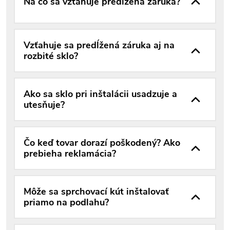
Na čo sa vzťahuje predĺžená záruka?
Vzťahuje sa predĺžená záruka aj na
rozbité sklo?
Ako sa sklo pri inštalácii usadzuje a
utesňuje?
Čo keď tovar dorazí poškodený? Ako
prebieha reklamácia?
Môže sa sprchovací kút inštalovať
priamo na podlahu?