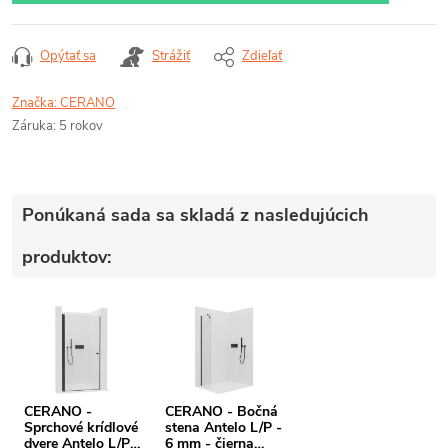
Opýtať sa
Strážiť
Zdieľať
Značka:
CERANO
Záruka
:
5 rokov
Ponúkaná sada sa skladá z nasledujúcich
produktov:
CERANO -
CERANO - Bočná
Sprchové krídlové
stena Antelo L/P -
dvere Antelo L/P -
6 mm - čierna