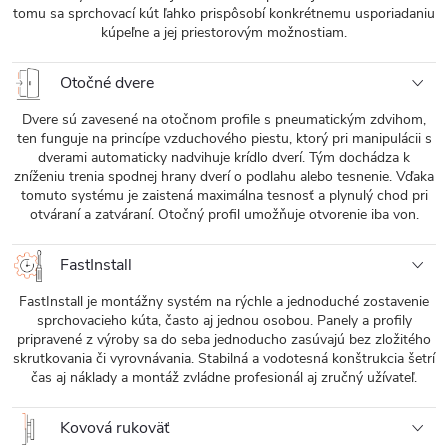
tomu sa sprchovací kút ľahko prispôsobí konkrétnemu usporiadaniu
kúpeľne a jej priestorovým možnostiam.
Otočné dvere
Dvere sú zavesené na otočnom profile s pneumatickým zdvihom,
ten funguje na princípe vzduchového piestu, ktorý pri manipulácii s
dverami automaticky nadvihuje krídlo dverí. Tým dochádza k
zníženiu trenia spodnej hrany dverí o podlahu alebo tesnenie. Vďaka
tomuto systému je zaistená maximálna tesnosť a plynulý chod pri
otváraní a zatváraní. Otočný profil umožňuje otvorenie iba von.
FastInstall
FastInstall je montážny systém na rýchle a jednoduché zostavenie
sprchovacieho kúta, často aj jednou osobou. Panely a profily
pripravené z výroby sa do seba jednoducho zasúvajú bez zložitého
skrutkovania či vyrovnávania. Stabilná a vodotesná konštrukcia šetrí
čas aj náklady a montáž zvládne profesionál aj zručný užívateľ.
Kovová rukoväť