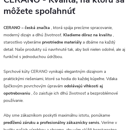
môžete spoľahnúť
CERANO – česká značka
, ktorá spája precízne spracovanie,
moderný dizajn a dlhú životnosť.
Kladieme dôraz na kvalitu
,
starostlivo vyberáme
prvotriedne materiály
a dbáme na každý
detail. Naše produkty sú navrhnuté tak, aby boli nielen odolné, ale aj
funkčné s jednoduchou údržbou.
Sprchové kúty CERANO vynikajú elegantným dizajnom a
praktickými riešeniami, ktoré sa hodia do každej kúpeľne. Vďaka
špičkovým povrchovým úpravám
odolávajú vlhkosti aj
opotrebovaniu
, čo zaisťuje ich dlhú životnosť a bezproblémové
používanie.
Aby sme zákazníkom poskytli maximálnu istotu, ponúkame
predĺženú záruku a profesionálny zákaznícky servis.
Veríme v
kvalitu našich výrobkov a chceme, aby vám slúžili bezstarostne