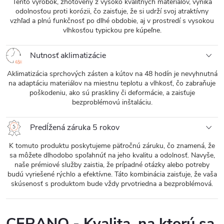
Tento výrobok, zhotovený z vysoko kvalitných materiálov, vyniká
odolnosťou proti korózii, čo zaisťuje, že si udrží svoj atraktívny
vzhľad a plnú funkčnosť po dlhé obdobie, aj v prostredí s vysokou
vlhkosťou typickou pre kúpeľne.
Nutnosť aklimatizácie
Aklimatizácia sprchových zásten a kútov na 48 hodín je nevyhnutná
na adaptáciu materiálov na miestnu teplotu a vlhkosť, čo zabraňuje
poškodeniu, ako sú praskliny či deformácie, a zaisťuje
bezproblémovú inštaláciu.
Predĺžená záruka 5 rokov
K tomuto produktu poskytujeme päťročnú záruku, čo znamená, že
sa môžete dlhodobo spoľahnúť na jeho kvalitu a odolnosť. Navyše,
naše prémiové služby zaistia, že prípadné otázky alebo potreby
budú vyriešené rýchlo a efektívne. Táto kombinácia zaisťuje, že vaša
skúsenosť s produktom bude vždy prvotriedna a bezproblémová.
CERANO - Kvalita, na ktorú sa