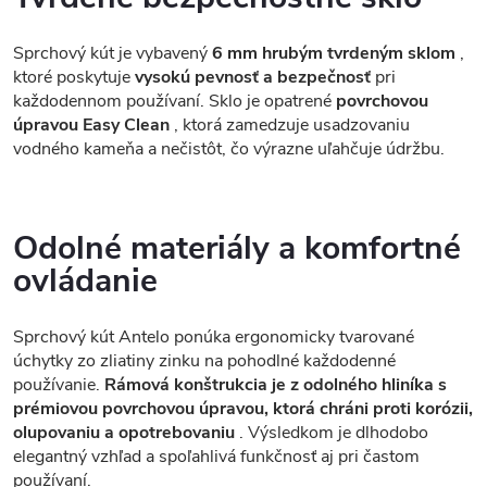
Sprchový kút je vybavený
6 mm hrubým tvrdeným sklom
,
ktoré poskytuje
vysokú pevnosť a bezpečnosť
pri
každodennom používaní. Sklo je opatrené
povrchovou
úpravou Easy Clean
, ktorá zamedzuje usadzovaniu
vodného kameňa a nečistôt, čo výrazne uľahčuje údržbu.
Odolné materiály a komfortné
ovládanie
Sprchový kút Antelo ponúka ergonomicky tvarované
úchytky zo zliatiny zinku na pohodlné každodenné
používanie.
Rámová konštrukcia je z odolného hliníka s
prémiovou povrchovou úpravou, ktorá chráni proti korózii,
olupovaniu a opotrebovaniu
. Výsledkom je dlhodobo
elegantný vzhľad a spoľahlivá funkčnosť aj pri častom
používaní.