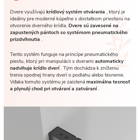
Dvere využívajú
krídlový systém otvárania
, ktorý je
ideálny pre moderné kúpeľne s dostatkom priestoru na
otvorenie dverného krídla.
Dvere sú zavesené na
zapustených pántoch so systémom pneumatického
prizdvihnutia
.
Tento systém funguje na princípe pneumatického
piestu, ktorý pri manipulácii s dverami
automaticky
nadvihuje krídlo dverí
. Tým dochádza k zníženiu
trenia spodnej hrany dverí o podlahu alebo tesnenie.
Vďaka tomuto systému je zaistená
maximálna tesnosť
a plynulý chod pri otváraní a zatváraní
.