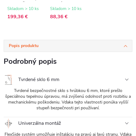
6 mm - čierna
matná,
matná,
transparentné
Skladom > 10 ks
Skladom > 10 ks
transparentné
sklo - 40x190 cm
199,36 €
88,36 €
sklo - 100x190
cm
Popis produktu
Podrobný popis
Tvrdené sklo 6 mm
Tvrdené bezpečnostné sklo s hrúbkou 6 mm, ktoré prešlo
špeciálnou tepelnou úpravou, má zvýšenú odolnosť proti rozbitiu a
mechanickému poškodeniu. Vďaka tejto vlastnosti ponúka vyšší
stupeň bezpečnosti pri používaní.
Univerzálna montáž
FlexSide systém umožňuje inštaláciu na pravú aj ľavú stranu. Vďaka