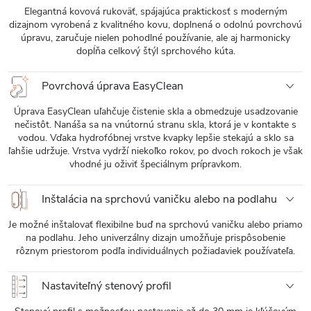
Elegantná kovová rukoväť, spájajúca praktickosť s moderným
dizajnom vyrobená z kvalitného kovu, doplnená o odolnú povrchovú
úpravu, zaručuje nielen pohodlné používanie, ale aj harmonicky
dopĺňa celkový štýl sprchového kúta.
Povrchová úprava EasyClean
Úprava EasyClean uľahčuje čistenie skla a obmedzuje usadzovanie
nečistôt. Nanáša sa na vnútornú stranu skla, ktorá je v kontakte s
vodou. Vďaka hydrofóbnej vrstve kvapky lepšie stekajú a sklo sa
ľahšie udržuje. Vrstva vydrží niekoľko rokov, po dvoch rokoch je však
vhodné ju oživiť špeciálnym prípravkom.
Inštalácia na sprchovú vaničku alebo na podlahu
Je možné inštalovať flexibilne buď na sprchovú vaničku alebo priamo
na podlahu. Jeho univerzálny dizajn umožňuje prispôsobenie
rôznym priestorom podľa individuálnych požiadaviek používateľa.
Nastaviteľný stenový profil