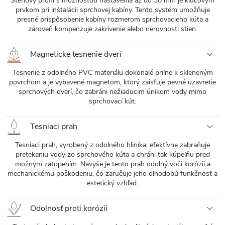
Stenový profil s možnosťou nastavenia až do 30 mm je kľúčovým
prvkom pri inštalácii sprchovej kabíny. Tento systém umožňuje
presné prispôsobenie kabíny rozmerom sprchovacieho kúta a
zároveň kompenzuje zakrivenie alebo nerovnosti stien.
Magnetické tesnenie dverí
Tesnenie z odolného PVC materiálu dokonalé priľne k skleneným
povrchom a je vybavené magnetom, ktorý zaisťuje pevné uzavretie
sprchových dverí, čo zabráni nežiaducim únikom vody mimo
sprchovací kút.
Tesniaci prah
Tesniaci prah, vyrobený z odolného hliníka, efektívne zabraňuje
pretekaniu vody zo sprchového kúta a chráni tak kúpeľňu pred
možným zatopením. Navyše je tento prah odolný voči korózii a
mechanickému poškodeniu, čo zaručuje jeho dlhodobú funkčnosť a
estetický vzhľad.
Odolnosť proti korózii