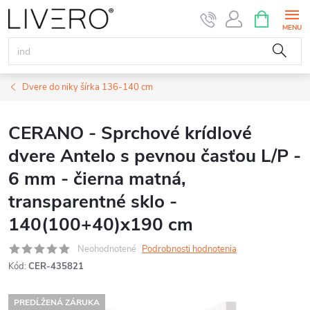
Prejsť
NÁKUPN
KOŠÍK
na
obsah
Dvere do niky šírka 136-140 cm
CERANO - Sprchové krídlové
dvere Antelo s pevnou časťou L/P -
6 mm - čierna matná,
transparentné sklo -
140(100+40)x190 cm
Neohodnotené
Podrobnosti hodnotenia
Kód:
CER-435821
PREDĹŽENÁ ZÁRUKA