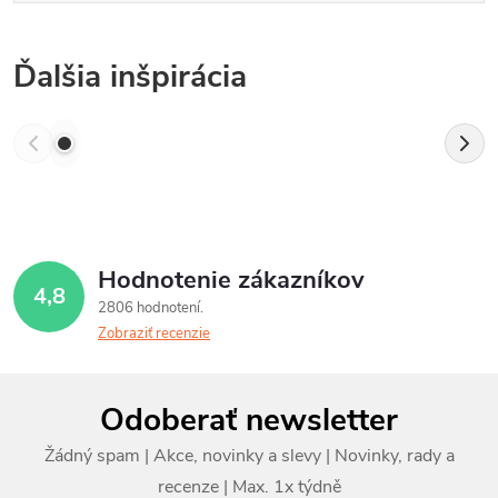
Ďalšia inšpirácia
Hodnotenie zákazníkov
4,8
2806 hodnotení
Zobraziť recenzie
Z
Odoberať newsletter
á
p