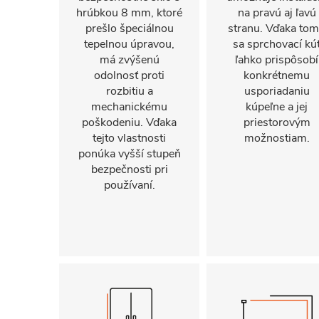
hrúbkou 8 mm, ktoré
na pravú aj ľavú
prešlo špeciálnou
stranu. Vďaka to
tepelnou úpravou,
sa sprchovací kú
má zvýšenú
ľahko prispôsobí
odolnosť proti
konkrétnemu
rozbitiu a
usporiadaniu
mechanickému
kúpeľne a jej
poškodeniu. Vďaka
priestorovým
tejto vlastnosti
možnostiam.
ponúka vyšší stupeň
bezpečnosti pri
používaní.