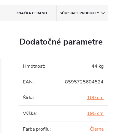
ZNAČKA
CERANO
SÚVISIACE PRODUKTY
Dodatočné parametre
Hmotnosť
:
44 kg
EAN
:
8595725604524
Šírka
:
100 cm
Výška
:
195 cm
Farba profilu
:
Čierna