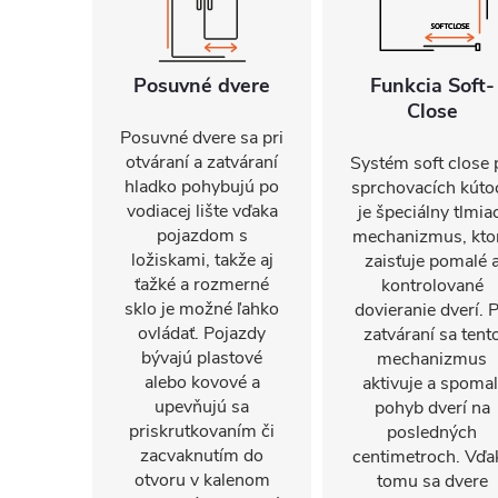
Posuvné dvere
Funkcia Soft-
Close
Posuvné dvere sa pri
otváraní a zatváraní
Systém soft close 
hladko pohybujú po
sprchovacích kúto
vodiacej lište vďaka
je špeciálny tlmia
pojazdom s
mechanizmus, kto
ložiskami, takže aj
zaisťuje pomalé 
ťažké a rozmerné
kontrolované
sklo je možné ľahko
dovieranie dverí. P
ovládať. Pojazdy
zatváraní sa tent
bývajú plastové
mechanizmus
alebo kovové a
aktivuje a spomal
upevňujú sa
pohyb dverí na
priskrutkovaním či
posledných
zacvaknutím do
centimetroch. Vďa
otvoru v kalenom
tomu sa dvere