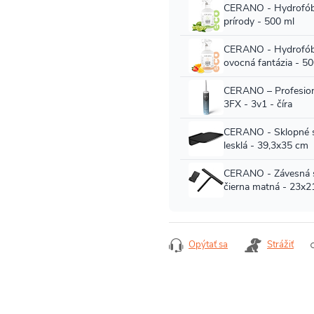
Opýtať sa
Strážiť