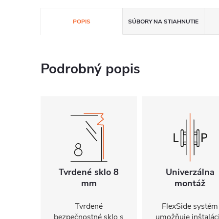
POPIS
SÚBORY NA STIAHNUTIE
Podrobný popis
Tvrdené sklo 8
Univerzálna
mm
montáž
Tvrdené
FlexSide systém
bezpečnostné sklo s
umožňuje inštalác