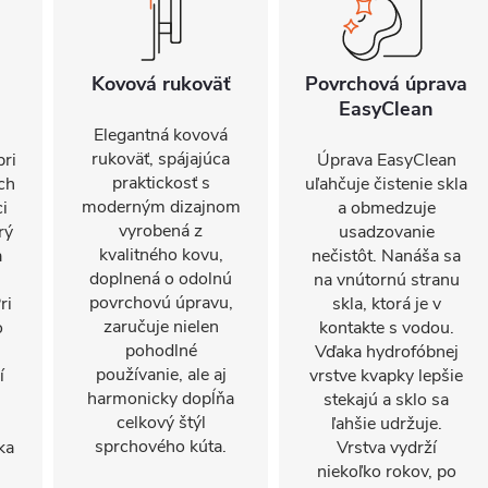
Kovová rukoväť
Povrchová úprava
EasyClean
Elegantná kovová
rukoväť, spájajúca
pri
Úprava EasyClean
praktickosť s
ch
uľahčuje čistenie skla
moderným dizajnom
ci
a obmedzuje
vyrobená z
rý
usadzovanie
kvalitného kovu,
a
nečistôt. Nanáša sa
doplnená o odolnú
na vnútornú stranu
povrchovú úpravu,
ri
skla, ktorá je v
zaručuje nielen
o
kontakte s vodou.
pohodlné
Vďaka hydrofóbnej
používanie, ale aj
í
vrstve kvapky lepšie
harmonicky dopĺňa
stekajú a sklo sa
celkový štýl
ľahšie udržuje.
sprchového kúta.
ka
Vrstva vydrží
niekoľko rokov, po