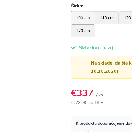
Skladom
(
)
6 ks
Na sklade, ďalšie 
16.10.2026)
€337
/ ks
€273,98 bez DPH
Jednotková
cena: