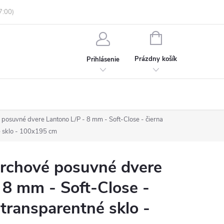
enky ochrany osobných údajov
Informácie o objednávke
NÁKUPNÝ
KOŠÍK
Prázdny košík
Prihlásenie
osuvné dvere Lantono L/P - 8 mm - Soft-Close - čierna
é sklo - 100x195 cm
chové posuvné dvere
 8 mm - Soft-Close -
 transparentné sklo -