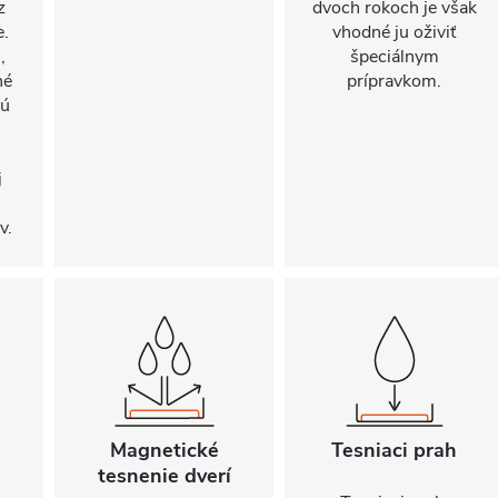
z
dvoch rokoch je však
e.
vhodné ju oživiť
,
špeciálnym
né
prípravkom.
sú
j
v.
Magnetické
Tesniaci prah
tesnenie dverí