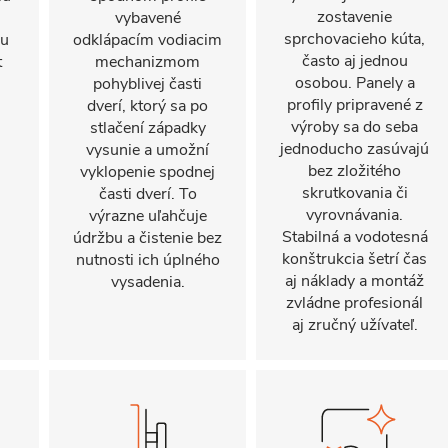
zostavenie
vybavené
sprchovacieho kúta,
mu
odklápacím vodiacim
často aj jednou
t
mechanizmom
osobou. Panely a
pohyblivej časti
profily pripravené z
dverí, ktorý sa po
výroby sa do seba
stlačení západky
jednoducho zasúvajú
vysunie a umožní
bez zložitého
vyklopenie spodnej
skrutkovania či
časti dverí. To
vyrovnávania.
výrazne uľahčuje
Stabilná a vodotesná
údržbu a čistenie bez
konštrukcia šetrí čas
nutnosti ich úplného
aj náklady a montáž
vysadenia.
zvládne profesionál
aj zručný užívateľ.