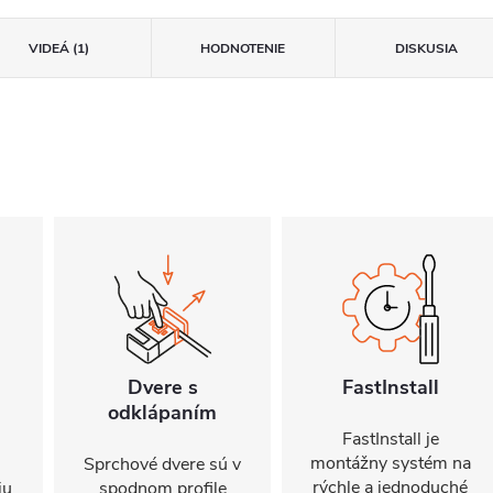
VIDEÁ (1)
HODNOTENIE
DISKUSIA
Dvere s
FastInstall
odklápaním
FastInstall je
montážny systém na
Sprchové dvere sú v
rýchle a jednoduché
iu
spodnom profile