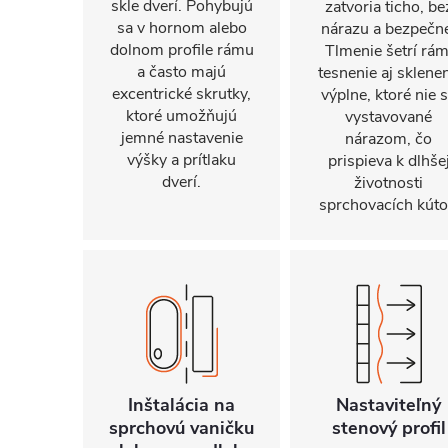
skle dverí. Pohybujú
zatvoria ticho, be
sa v hornom alebo
nárazu a bezpečn
dolnom profile rámu
Tlmenie šetrí rám
a často majú
tesnenie aj sklene
excentrické skrutky,
výplne, ktoré nie 
ktoré umožňujú
vystavované
jemné nastavenie
nárazom, čo
výšky a prítlaku
prispieva k dlhše
dverí.
životnosti
sprchovacích kúto
Inštalácia na
Nastaviteľný
sprchovú vaničku
stenový profil