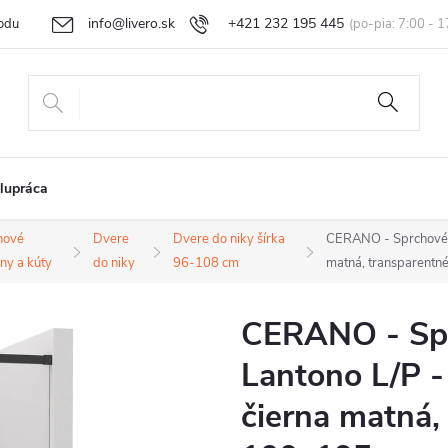
info@livero.sk
+421 232 195 445
odu
Vrátenie tovaru a reklamácia
Obchodné podmienky
Podmi
lupráca
hové
Dvere
Dvere do niky šírka
CERANO - Sprchové p
ny a kúty
do niky
96-108 cm
matná, transparentn
CERANO - Spr
Lantono L/P -
čierna matná,