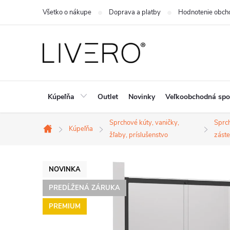
Prejsť
Všetko o nákupe
Doprava a platby
Hodnotenie obch
na
obsah
Kúpeľňa
Outlet
Novinky
Veľkoobchodná spo
Sprchové kúty, vaničky,
Sprc
Kúpeľňa
Domov
žľaby, príslušenstvo
záste
NOVINKA
PREDĹŽENÁ ZÁRUKA
PREMIUM