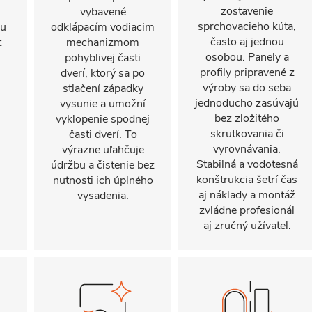
zostavenie
vybavené
sprchovacieho kúta,
mu
odklápacím vodiacim
často aj jednou
t
mechanizmom
osobou. Panely a
pohyblivej časti
profily pripravené z
dverí, ktorý sa po
výroby sa do seba
stlačení západky
jednoducho zasúvajú
vysunie a umožní
bez zložitého
vyklopenie spodnej
skrutkovania či
časti dverí. To
vyrovnávania.
výrazne uľahčuje
Stabilná a vodotesná
údržbu a čistenie bez
konštrukcia šetrí čas
nutnosti ich úplného
aj náklady a montáž
vysadenia.
zvládne profesionál
aj zručný užívateľ.