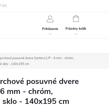
enky ochrany osobných údajov
Informácie o objednávke
NÁKUPNÝ
KOŠÍK
Prázdny košík
Prihlásenie
rchové posuvné dvere Santoro Ľ/P - 6 mm - chróm,
né sklo - 140x195 cm
chové posuvné dvere
 6 mm - chróm,
 sklo - 140x195 cm