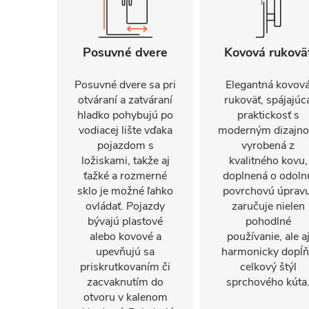
Posuvné dvere
Kovová rukovä
Posuvné dvere sa pri
Elegantná kovov
otváraní a zatváraní
rukoväť, spájajúc
hladko pohybujú po
praktickosť s
vodiacej lište vďaka
moderným dizajn
pojazdom s
vyrobená z
ložiskami, takže aj
kvalitného kovu,
ťažké a rozmerné
doplnená o odoln
sklo je možné ľahko
povrchovú úpravu
ovládať. Pojazdy
zaručuje nielen
bývajú plastové
pohodlné
alebo kovové a
používanie, ale a
upevňujú sa
harmonicky dopĺ
priskrutkovaním či
celkový štýl
zacvaknutím do
sprchového kúta
otvoru v kalenom