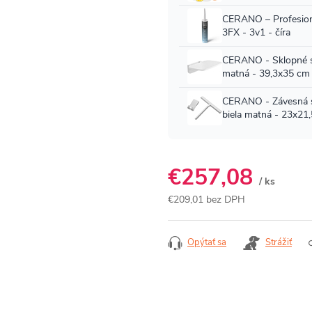
€257,08
/ ks
€209,01 bez DPH
Jednotková
cena:
Opýtať sa
Strážiť