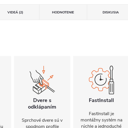
VIDEÁ (2)
HODNOTENIE
DISKUSIA
Dvere s
FastInstall
odklápaním
FastInstall je
montážny systém na
Sprchové dvere sú v
rýchle a jednoduché
iu
spodnom profile