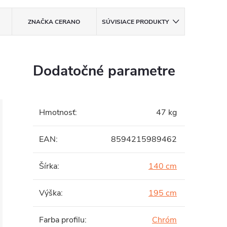
ZNAČKA
CERANO
SÚVISIACE PRODUKTY
Dodatočné parametre
Hmotnosť
:
47 kg
EAN
:
8594215989462
Šírka
:
140 cm
Výška
:
195 cm
Farba profilu
:
Chróm