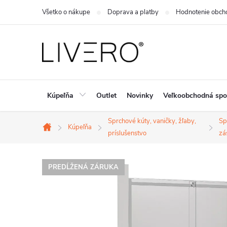
Prejsť
Všetko o nákupe
Doprava a platby
Hodnotenie obch
na
obsah
Kúpeľňa
Outlet
Novinky
Veľkoobchodná spo
Sprchové kúty, vaničky, žľaby,
Sp
Kúpeľňa
Domov
príslušenstvo
zá
PREDĹŽENÁ ZÁRUKA