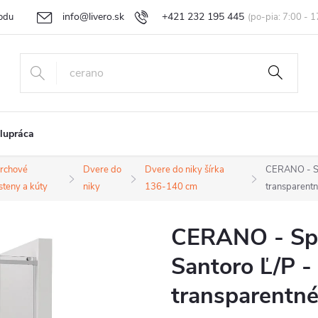
info@livero.sk
+421 232 195 445
odu
Vrátenie tovaru a reklamácia
Obchodné podmienky
Podmi
lupráca
rchové
Dvere do
Dvere do niky šírka
CERANO - Sp
steny a kúty
niky
136-140 cm
transparent
CERANO - Spr
Santoro Ľ/P -
transparentné