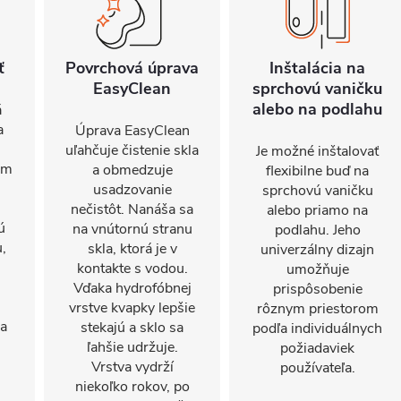
ť
Povrchová úprava
Inštalácia na
EasyClean
sprchovú vaničku
alebo na podlahu
á
a
Úprava EasyClean
uľahčuje čistenie skla
Je možné inštalovať
om
a obmedzuje
flexibilne buď na
usadzovanie
sprchovú vaničku
nečistôt. Nanáša sa
alebo priamo na
ú
na vnútornú stranu
podlahu. Jeho
,
skla, ktorá je v
univerzálny dizajn
kontakte s vodou.
umožňuje
Vďaka hydrofóbnej
prispôsobenie
j
vrstve kvapky lepšie
rôznym priestorom
ňa
stekajú a sklo sa
podľa individuálnych
ľahšie udržuje.
požiadaviek
.
Vrstva vydrží
používateľa.
niekoľko rokov, po