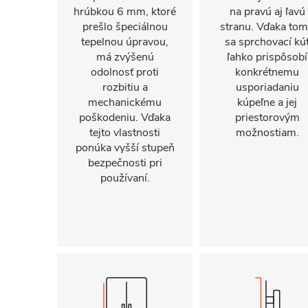
hrúbkou 6 mm, ktoré
na pravú aj ľavú
prešlo špeciálnou
stranu. Vďaka to
tepelnou úpravou,
sa sprchovací kú
má zvýšenú
ľahko prispôsobí
odolnosť proti
konkrétnemu
rozbitiu a
usporiadaniu
mechanickému
kúpeľne a jej
poškodeniu. Vďaka
priestorovým
tejto vlastnosti
možnostiam.
ponúka vyšší stupeň
bezpečnosti pri
používaní.