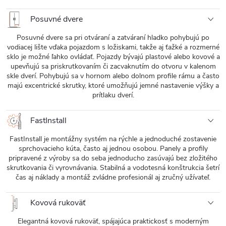
Posuvné dvere
Posuvné dvere sa pri otváraní a zatváraní hladko pohybujú po
vodiacej lište vďaka pojazdom s ložiskami, takže aj ťažké a rozmerné
sklo je možné ľahko ovládať. Pojazdy bývajú plastové alebo kovové a
upevňujú sa priskrutkovaním či zacvaknutím do otvoru v kalenom
skle dverí. Pohybujú sa v hornom alebo dolnom profile rámu a často
majú excentrické skrutky, ktoré umožňujú jemné nastavenie výšky a
prítlaku dverí.
FastInstall
FastInstall je montážny systém na rýchle a jednoduché zostavenie
sprchovacieho kúta, často aj jednou osobou. Panely a profily
pripravené z výroby sa do seba jednoducho zasúvajú bez zložitého
skrutkovania či vyrovnávania. Stabilná a vodotesná konštrukcia šetrí
čas aj náklady a montáž zvládne profesionál aj zručný užívateľ.
Kovová rukoväť
Elegantná kovová rukoväť, spájajúca praktickosť s moderným