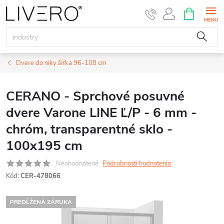
Prejsť
NÁKUPN
KOŠÍK
na
obsah
Dvere do niky šírka 96-108 cm
CERANO - Sprchové posuvné
dvere Varone LINE Ľ/P - 6 mm -
chróm, transparentné sklo -
100x195 cm
Neohodnotené
Podrobnosti hodnotenia
Kód:
CER-478066
PREDĹŽENÁ ZÁRUKA