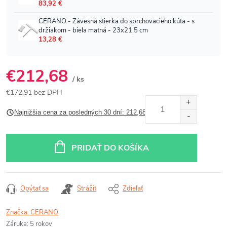
€212,68
/ ks
€172,91 bez DPH
Jednotková
Najnižšia cena za posledných 30 dní: 212,68 €
cena:
PRIDAŤ DO KOŠÍKA
Opýtať sa
Strážiť
Zdieľať
Značka:
CERANO
Záruka
:
5 rokov