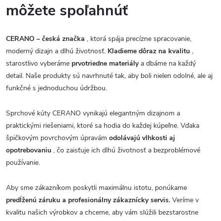
môžete spoľahnúť
CERANO – česká značka
, ktorá spája precízne spracovanie,
moderný dizajn a dlhú životnosť.
Kladieme dôraz na kvalitu
,
starostlivo vyberáme
prvotriedne materiály
a dbáme na každý
detail. Naše produkty sú navrhnuté tak, aby boli nielen odolné, ale aj
funkčné s jednoduchou údržbou.
Sprchové kúty CERANO vynikajú elegantným dizajnom a
praktickými riešeniami, ktoré sa hodia do každej kúpeľne. Vďaka
špičkovým povrchovým úpravám
odolávajú vlhkosti aj
opotrebovaniu
, čo zaisťuje ich dlhú životnosť a bezproblémové
používanie.
Aby sme zákazníkom poskytli maximálnu istotu, ponúkame
predĺženú záruku a profesionálny zákaznícky servis.
Veríme v
kvalitu našich výrobkov a chceme, aby vám slúžili bezstarostne