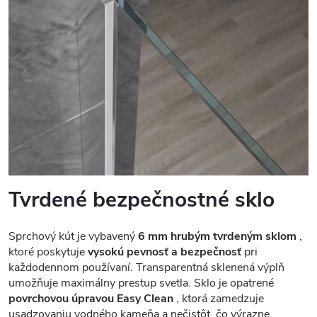
Tvrdené bezpečnostné sklo
Sprchový kút je vybavený
6 mm hrubým tvrdeným sklom
,
ktoré poskytuje
vysokú pevnosť a bezpečnosť
pri
každodennom používaní. Transparentná sklenená výplň
umožňuje maximálny prestup svetla. Sklo je opatrené
povrchovou úpravou Easy Clean
, ktorá zamedzuje
usadzovaniu vodného kameňa a nečistôt, čo výrazne