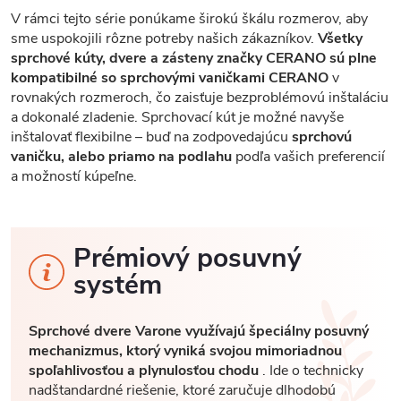
V rámci tejto série ponúkame širokú škálu rozmerov, aby
sme uspokojili rôzne potreby našich zákazníkov.
Všetky
sprchové kúty, dvere a zásteny značky CERANO sú plne
kompatibilné so sprchovými vaničkami CERANO
v
rovnakých rozmeroch, čo zaisťuje bezproblémovú inštaláciu
a dokonalé zladenie. Sprchovací kút je možné navyše
inštalovať flexibilne – buď na zodpovedajúcu
sprchovú
vaničku, alebo priamo na podlahu
podľa vašich preferencií
a možností kúpeľne.
Prémiový posuvný
systém
Sprchové dvere Varone využívajú špeciálny posuvný
mechanizmus, ktorý vyniká svojou mimoriadnou
spoľahlivosťou a plynulosťou chodu
. Ide o technicky
nadštandardné riešenie, ktoré zaručuje dlhodobú