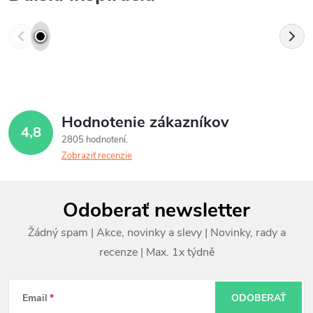
Hodnotenie zákazníkov
4,8
2805 hodnotení
Zobraziť recenzie
Z
Odoberať newsletter
á
p
ä
t
Email
ODOBERAŤ