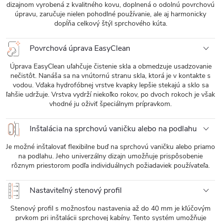
dizajnom vyrobená z kvalitného kovu, doplnená o odolnú povrchovú
úpravu, zaručuje nielen pohodlné používanie, ale aj harmonicky
dopĺňa celkový štýl sprchového kúta.
Povrchová úprava EasyClean
Úprava EasyClean uľahčuje čistenie skla a obmedzuje usadzovanie
nečistôt. Nanáša sa na vnútornú stranu skla, ktorá je v kontakte s
vodou. Vďaka hydrofóbnej vrstve kvapky lepšie stekajú a sklo sa
ľahšie udržuje. Vrstva vydrží niekoľko rokov, po dvoch rokoch je však
vhodné ju oživiť špeciálnym prípravkom.
Inštalácia na sprchovú vaničku alebo na podlahu
Je možné inštalovať flexibilne buď na sprchovú vaničku alebo priamo
na podlahu. Jeho univerzálny dizajn umožňuje prispôsobenie
rôznym priestorom podľa individuálnych požiadaviek používateľa.
Nastaviteľný stenový profil
Stenový profil s možnosťou nastavenia až do 40 mm je kľúčovým
prvkom pri inštalácii sprchovej kabíny. Tento systém umožňuje