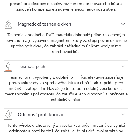
presné prispôsobenie kabíny rozmerom sprchovacieho kúta a
zároveň kompenzuje zakrivenie alebo nerovnosti stien.
Magnetické tesnenie dverí
Tesnenie z odolného PVC materiálu dokonalé priľne k skleneným
povrchom a je vybavené magnetom, ktorý zaisťuje pevné uzavretie
sprchových dverí, čo zabráni nežiaducim únikom vody mimo
sprchovací kút.
Tesniaci prah
Tesniaci prah, vyrobený z odolného hliníka, efektívne zabraňuje
pretekaniu vody zo sprchového kúta a chráni tak kúpeľňu pred
možným zatopením. Navyše je tento prah odolný voči korózii a
mechanickému poškodeniu, čo zaručuje jeho dlhodobú funkčnosť a
estetický vzhľad.
Odolnosť proti korózii
Tento výrobok, zhotovený z vysoko kvalitných materiálov, vyniká
odolnosťou proti korózii, čo zaisťuje, že si udrží svoj atraktívny