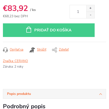
€83,92
/ ks
€68,23 bez DPH
Jednotková
cena:
PRIDAŤ DO KOŠÍKA
Opýtať sa
Strážiť
Zdieľať
Značka:
CERANO
Záruka
:
2 roky
Popis produktu
Podrobný popis