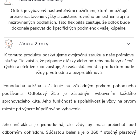
Odtok je vybavený nastaviteľnými nožičkami, ktoré umožňujú
presné nastavenie výšky a zaistenie rovného umiestnenia aj na
nezrovnaných podlahách. Táto flexibilita zaisťuje, že odtok bude
dokonale pasovať do špecifických podmienok vašej kúpeľne.
Záruka 2 roky
K tomuto produktu poskytujeme dvojročnú záruku a naše prémiové
služby. Tie zaistia, že prípadné otázky alebo potreby budú vyriešené
rýchlo a efektívne, čo zaisťuje, že vaša skúsenosť s produktom bude
vždy prvotriedna a bezproblémová.
Jednoduchá údržba a čistenie sú základným prvkom pohodlného
používania. Odtokový žľab je zásadným vybavením každého
sprchovacieho kúta. Jeho funkčnosť a spoľahlivosť je vždy na prvom
mieste pri výbere kúpeľňového vybavenia.
Jeho inštalácia je jednoduchá, ale vždy by mala prebiehať pod
odborným dohľadom. Súčasťou balenia je o
360 °
otočný plastový