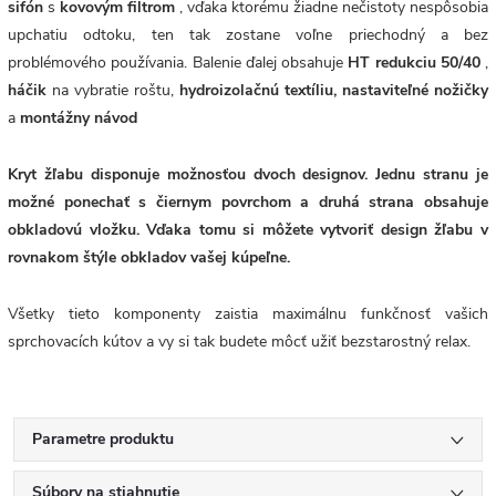
sifón
s
kovovým filtrom
, vďaka ktorému žiadne nečistoty nespôsobia
upchatiu odtoku, ten tak zostane voľne priechodný a bez
problémového používania. Balenie ďalej obsahuje
HT redukciu 50/40
,
háčik
na vybratie roštu,
hydroizolačnú textíliu,
nastaviteľné nožičky
a
montážny návod
Kryt žľabu disponuje možnosťou dvoch designov. Jednu stranu je
možné ponechať s čiernym povrchom a druhá strana obsahuje
obkladovú vložku. Vďaka tomu si môžete vytvoriť design žľabu v
rovnakom štýle obkladov vašej kúpeľne.
Všetky tieto komponenty zaistia maximálnu funkčnosť vašich
sprchovacích kútov a vy si tak budete môcť užiť bezstarostný relax.
Parametre produktu
Súbory na stiahnutie