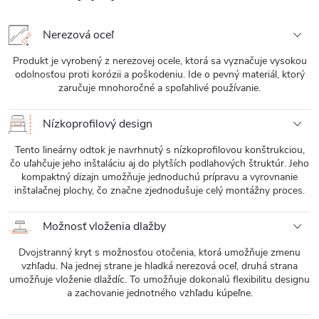
Nerezová oceľ
Produkt je vyrobený z nerezovej ocele, ktorá sa vyznačuje vysokou
odolnosťou proti korózii a poškodeniu. Ide o pevný materiál, ktorý
zaručuje mnohoročné a spoľahlivé používanie.
Nízkoprofilový design
Tento lineárny odtok je navrhnutý s nízkoprofilovou konštrukciou,
čo uľahčuje jeho inštaláciu aj do plytších podlahových štruktúr. Jeho
kompaktný dizajn umožňuje jednoduchú prípravu a vyrovnanie
inštalačnej plochy, čo značne zjednodušuje celý montážny proces.
Možnosť vloženia dlažby
Dvojstranný kryt s možnosťou otočenia, ktorá umožňuje zmenu
vzhľadu. Na jednej strane je hladká nerezová oceľ, druhá strana
umožňuje vloženie dlaždíc. To umožňuje dokonalú flexibilitu designu
a zachovanie jednotného vzhľadu kúpeľne.