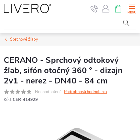
Prejsť
NÁKUPN
KOŠÍK
na
obsah
Sprchové žľaby
CERANO - Sprchový odtokový
žľab, sifón otočný 360 ° - dizajn
2v1 - nerez - DN40 - 84 cm
Neohodnotené
Podrobnosti hodnotenia
Kód:
CER-414929