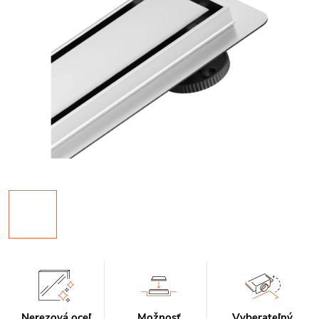
Nerezová oceľ
Možnosť
Vyberateľný