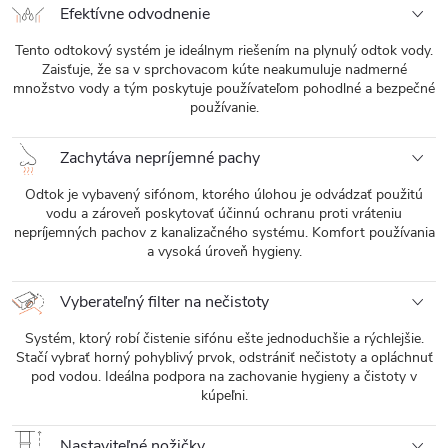
Efektívne odvodnenie
Tento odtokový systém je ideálnym riešením na plynulý odtok vody.
Zaisťuje, že sa v sprchovacom kúte neakumuluje nadmerné
množstvo vody a tým poskytuje používateľom pohodlné a bezpečné
používanie.
Zachytáva nepríjemné pachy
Odtok je vybavený sifónom, ktorého úlohou je odvádzať použitú
vodu a zároveň poskytovať účinnú ochranu proti vráteniu
nepríjemných pachov z kanalizačného systému. Komfort používania
a vysoká úroveň hygieny.
Vyberateľný filter na nečistoty
Systém, ktorý robí čistenie sifónu ešte jednoduchšie a rýchlejšie.
Stačí vybrať horný pohyblivý prvok, odstrániť nečistoty a opláchnuť
pod vodou. Ideálna podpora na zachovanie hygieny a čistoty v
kúpeľni.
Nastaviteľné nožičky