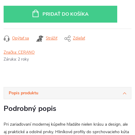
Jednotková
cena:
PRIDAŤ DO KOŠÍKA
Opýtať sa
Strážiť
Zdieľať
Značka:
CERANO
Záruka
:
2 roky
Popis produktu
Podrobný popis
Pri zariaďovaní modernej kúpeľne hľadáte nielen krásu a design, ale
aj praktické a odolné prvky. Hliníkové profily do sprchovacieho kúta