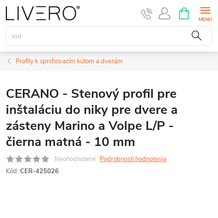
Prejsť
NÁKUPN
KOŠÍK
na
obsah
Profily k sprchovacím kútom a dverám
CERANO - Stenový profil pre
inštaláciu do niky pre dvere a
zásteny Marino a Volpe L/P -
čierna matná - 10 mm
Neohodnotené
Podrobnosti hodnotenia
Kód:
CER-425026