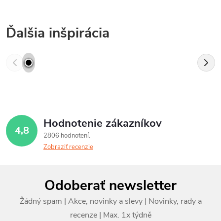
Ďalšia inšpirácia
Hodnotenie zákazníkov
4,8
2806 hodnotení
Zobraziť recenzie
Z
Odoberať newsletter
á
p