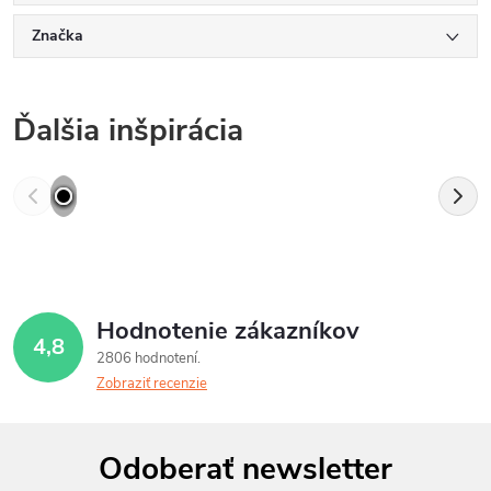
Značka
Ďalšia inšpirácia
Hodnotenie zákazníkov
4,8
2806 hodnotení
Zobraziť recenzie
Z
Odoberať newsletter
á