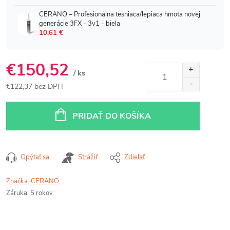
€150,52
/ ks
€122,37 bez DPH
Jednotková
cena:
PRIDAŤ DO KOŠÍKA
Opýtať sa
Strážiť
Zdieľať
Značka:
CERANO
Záruka
:
5 rokov