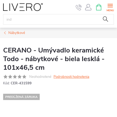
Prejsť
NÁKUPN
KOŠÍK
na
obsah
Nábytkové
CERANO - Umývadlo keramické
Todo - nábytkové - biela lesklá -
101x46,5 cm
Neohodnotené
Podrobnosti hodnotenia
Kód:
CER-431599
PREDĹŽENÁ ZÁRUKA