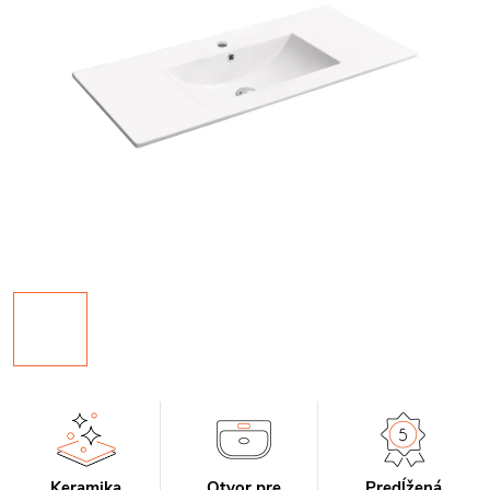
Keramika
Otvor pre
Predĺžená