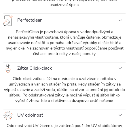
usadzovať špina.
Perfectclean
PerfectClean je povrchová úprava s vodoodpudivými a
nenasiakavými vlastnosťami, ktorá uľahčuje čistenie, obmedzuje
usadzovanie nečistôt a pomáha udržiavať výrobky dlhšie čisté a
hygienické. Na zachovanie týchto vlastností odporúčame používať
čistiace prostriedky z našej ponuky.
Zátka Click-clack
Click-clack zátka slúži na otváranie a uzatváranie odtoku v
umývadlách a vaniach stlačením prsta, kedy stlačením zátky sa
výpusť uzavrie a zadrží vodu, ďalším sa otvorí a umožní jej odtok do
sifónu. Po odskrutkovaní zátky je možné výpusť aj sifón ľahko
vyčistiť zhora. Ide o efektívne a dizajnovo čisté riešenie.
UV odolnosť
Odolnosť voči UV žiareniu je zaistená použitím UV stabilizátorov,