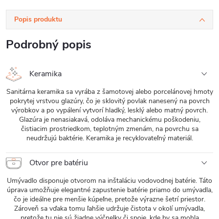
Popis produktu
Podrobný popis
Keramika
Sanitárna keramika sa vyrába z šamotovej alebo porcelánovej hmoty
pokrytej vrstvou glazúry, čo je sklovitý povlak nanesený na povrch
výrobkov a po vypálení vytvorí hladký, lesklý alebo matný povrch.
Glazúra je nenasiakavá, odoláva mechanickému poškodeniu,
čistiacim prostriedkom, teplotným zmenám, na povrchu sa
neudržujú baktérie. Keramika je recyklovateľný materiál.
Otvor pre batériu
Umývadlo disponuje otvorom na inštaláciu vodovodnej batérie. Táto
úprava umožňuje elegantné zapustenie batérie priamo do umývadla,
čo je ideálne pre menšie kúpeľne, pretože výrazne šetrí priestor.
Zároveň sa vďaka tomu ľahšie udržuje čistota v okolí umývadla,
pretože tu nie sú žiadne výčnelky či spoje, kde by sa mohla